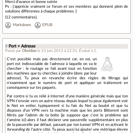
Merci d'avance et bonne soirée
Ps : j'apprécie vraiment ce forum et ses membres qui donnent plein de
solutions différentes à chaque problèmes :)
(
12 commentaires
).
Markdown
EPUB
#
Port + Adresse
Posté par
Obsidian
le 23 juin 2013 à 22:31
.
Évalué à
1
.
C'est possible mais pas directement car, en soi, un
port est indissociable de l'adresse à laquelle on va le
chercher : le routage se fait avant tout en fonction
des machines que tu cherches à joindre (donc par leur
adresse). Tu peux en revanche écrire des règles de filtrage qui
n'examinent que le numéro de port et appliquer un traitement en
conséquence sur tes paquets.
Par contre si tu es relié à Internet d'une manière générale mais que ton
VPN t'envoie vers un autre réseau depuis lequel tu peux également voir
le Net en entier, typiquement si tu fais du Net au boulot et que tu
disposes d'un VPN vers ta machine mais que les ports Bittorent sont
filtrés par l'admin de ta boîte (je suppose que c'est le problème qui
t'amène ici) alors il faut déclarer une passerelle supplémentaire en plus
de la passerelle par défaut, passant par ton tunnel VPN et en activant le
forwarding
de l'autre côté. Tu peux aussi lui ajouter une métrique élevée