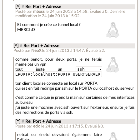
[^]
#
Re: Port + Adresse
Posté par
mboss
le 24 juin 2013 à 14:58
.
Évalué à
0
.
Dernière
modification le 24 juin 2013 à 15:02.
Et comment je crée ce tunnel local ?
MERCI :D
[^]
#
Re: Port + Adresse
Posté par
NeoX
le 24 juin 2013 à 14:47
.
Évalué à
2
.
comme benoit, pour deux ports, je ne ferais
meme pas un vpn
ssh -
tout juste un
LPORTA:localhost:PORTA USER@SERVER
ton client local se connecte en local sur PORTA
qui est en fait redirigé par ssh sur le PORTA du localhost du serveur
c'est comme ca que je prend la main sur certaines de mes interfaces
au bureau
j'ai juste une machine avec ssh ouvert sur l'exterieur, ensuite je fais
des redirections de ports via ssh.
[^]
#
Re: Port + Adresse
Posté par
ecid
le 24 juin 2013 à 17:15
.
Évalué à
0
.
netcat ou rinetd devraient également faire
l'affaire