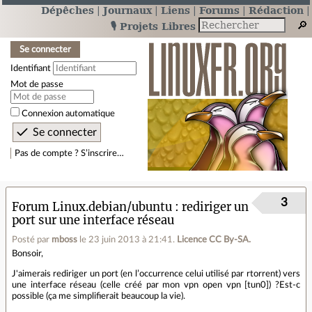
Dépêches
Journaux
Liens
Forums
Rédaction
🎙️ Projets Libres
Se connecter
Identifiant
Mot de passe
Connexion automatique
Pas de compte ? S’inscrire…
3
Forum Linux.debian/ubuntu
rediriger un
port sur une interface réseau
Posté par
mboss
le 23 juin 2013 à 21:41
.
Licence CC By‑SA.
Bonsoir,
J'aimerais rediriger un port (en l’occurrence celui utilisé par rtorrent) vers
une interface réseau (celle créé par mon vpn open vpn [tun0]) ?Est-c
possible (ça me simplifierait beaucoup la vie).