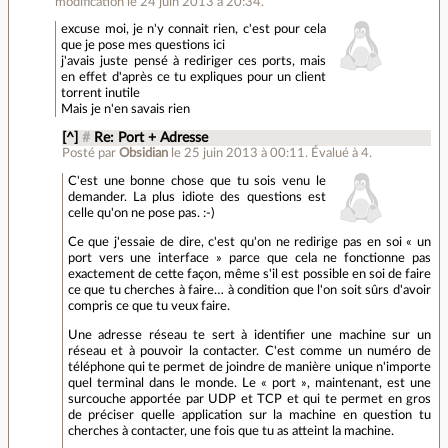
modification le 24 juin 2013 à 20:34.
excuse moi, je n'y connait rien, c'est pour cela
que je pose mes questions ici
j'avais juste pensé à rediriger ces ports, mais
en effet d'après ce tu expliques pour un client
torrent inutile
Mais je n'en savais rien
[^]
#
Re: Port + Adresse
Posté par
Obsidian
le 25 juin 2013 à 00:11
.
Évalué à
4
.
C'est une bonne chose que tu sois venu le
demander. La plus idiote des questions est
celle qu'on ne pose pas. :-)
Ce que j'essaie de dire, c'est qu'on ne redirige pas en soi « un
port vers une interface » parce que cela ne fonctionne pas
exactement de cette façon, même s'il est possible en soi de faire
ce que tu cherches à faire… à condition que l'on soit sûrs d'avoir
compris ce que tu veux faire.
Une adresse réseau te sert à identifier une machine sur un
réseau et à pouvoir la contacter. C'est comme un numéro de
téléphone qui te permet de joindre de manière unique n'importe
quel terminal dans le monde. Le « port », maintenant, est une
surcouche apportée par UDP et TCP et qui te permet en gros
de préciser quelle application sur la machine en question tu
cherches à contacter, une fois que tu as atteint la machine.