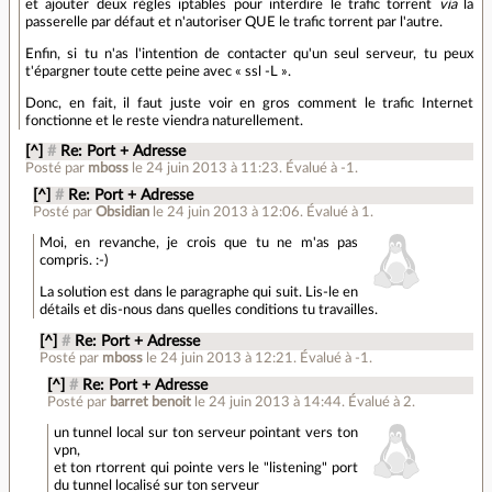
et ajouter deux règles iptables pour interdire le trafic torrent
via
la
passerelle par défaut et n'autoriser QUE le trafic torrent par l'autre.
Enfin, si tu n'as l'intention de contacter qu'un seul serveur, tu peux
t'épargner toute cette peine avec « ssl -L ».
Donc, en fait, il faut juste voir en gros comment le trafic Internet
fonctionne et le reste viendra naturellement.
[^]
#
Re: Port + Adresse
Posté par
mboss
le 24 juin 2013 à 11:23
.
Évalué à
-1
.
[^]
#
Re: Port + Adresse
Posté par
Obsidian
le 24 juin 2013 à 12:06
.
Évalué à
1
.
Moi, en revanche, je crois que tu ne m'as pas
compris. :-)
La solution est dans le paragraphe qui suit. Lis-le en
détails et dis-nous dans quelles conditions tu travailles.
[^]
#
Re: Port + Adresse
Posté par
mboss
le 24 juin 2013 à 12:21
.
Évalué à
-1
.
[^]
#
Re: Port + Adresse
Posté par
barret benoit
le 24 juin 2013 à 14:44
.
Évalué à
2
.
un tunnel local sur ton serveur pointant vers ton
vpn,
et ton rtorrent qui pointe vers le "listening" port
du tunnel localisé sur ton serveur