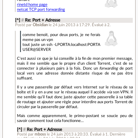
rinetd home page
netcat TCP port forwarding
[^]
#
Re: Port + Adresse
Posté par
Obsidian
le 24 juin 2013 à 17:29
.
Évalué à
2
.
comme benoit, pour deux ports, je ne ferais
meme pas un vpn
tout juste un ssh -LPORTA:localhost:PORTA
USER@SERVER
C'est aussi ce que je lui conseille à la fin de mon premier message,
mais il me semble que le propre d'un client Torrent, c'est de se
connecter à plusieurs pairs à la fois. Donc un
forwarding
de port
local vers une adresse donnée distante risque de ne pas être
suffisant.
Il y a une passerelle par défaut vers Internet sur le réseau de sa
boîte et il y en a une sur le réseau auquel il accède
via
son VPN. Il
me semble qu'il faut donc juste ajouter cette passerelle à sa table
de routage et ajouter une règle pour interdire aux ports Torrent de
circuler par la passerelle par défaut.
Mais comme apparemment, le primo-postant se soucie peu de
savoir comment tout cela fonctionne…
[^]
#
Re: Port + Adresse
Posté par
mboss
le 24 juin 2013 à 20:33
.
Évalué à
1
.
Dernière