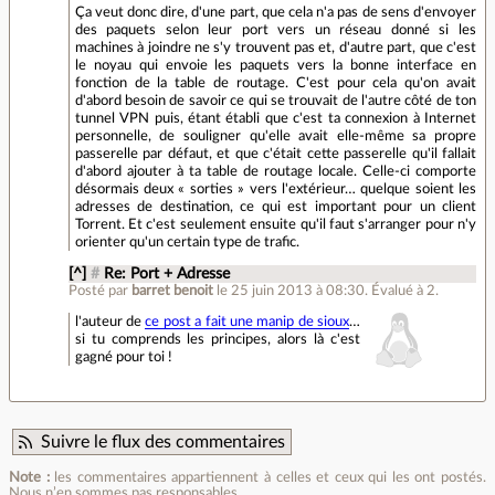
Ça veut donc dire, d'une part, que cela n'a pas de sens d'envoyer
des paquets selon leur port vers un réseau donné si les
machines à joindre ne s'y trouvent pas et, d'autre part, que c'est
le noyau qui envoie les paquets vers la bonne interface en
fonction de la table de routage. C'est pour cela qu'on avait
d'abord besoin de savoir ce qui se trouvait de l'autre côté de ton
tunnel VPN puis, étant établi que c'est ta connexion à Internet
personnelle, de souligner qu'elle avait elle-même sa propre
passerelle par défaut, et que c'était cette passerelle qu'il fallait
d'abord ajouter à ta table de routage locale. Celle-ci comporte
désormais deux « sorties » vers l'extérieur… quelque soient les
adresses de destination, ce qui est important pour un client
Torrent. Et c'est seulement ensuite qu'il faut s'arranger pour n'y
orienter qu'un certain type de trafic.
[^]
#
Re: Port + Adresse
Posté par
barret benoit
le 25 juin 2013 à 08:30
.
Évalué à
2
.
l'auteur de
ce post a fait une manip de sioux
…
si tu comprends les principes, alors là c'est
gagné pour toi !
Suivre le flux des commentaires
Note :
les commentaires appartiennent à celles et ceux qui les ont postés.
Nous n’en sommes pas responsables.