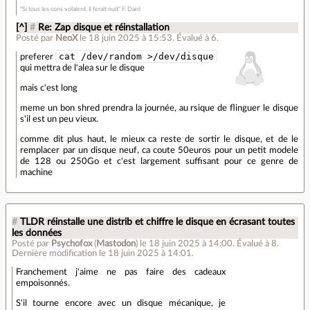
"Si tous les cons volaient, il ferait nuit" F. Dard
[^]
#
Re: Zap disque et réinstallation
Posté par
NeoX
le 18 juin 2025 à 15:53
.
Évalué à
6
.
cat /dev/random >/dev/disque
preferer
qui mettra de l'alea sur le disque
mais c'est long
meme un bon shred prendra la journée, au rsique de flinguer le disque
s'il est un peu vieux.
comme dit plus haut, le mieux ca reste de sortir le disque, et de le
remplacer par un disque neuf, ca coute 50euros pour un petit modele
de 128 ou 250Go et c'est largement suffisant pour ce genre de
machine
#
TLDR réinstalle une distrib et chiffre le disque en écrasant toutes
les données
Posté par
Psychofox
(
Mastodon
)
le 18 juin 2025 à 14:00
.
Évalué à
8
.
Dernière modification le 18 juin 2025 à 14:01.
Franchement j'aime ne pas faire des cadeaux
empoisonnés.
S'il tourne encore avec un disque mécanique, je