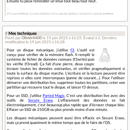
Ensuite tu peux réinstaller un linux tout beau tout neuf.
S'il y a un problème, il y a une solution; s'il n'y a pas de solution, c'est qu'il n'y a pas de problème.
#
Mes techniques
Posté par
Olivier4400
le 19 juin 2025 à 16:25
.
Évalué à
2
.
Dernière
modification le 19 juin 2025 à 16:28.
Pour un disque mécanique, j’utilise
f3
. L’outil est
conçu pour vérifier de la mémoire flash. Il remplit le
système de fichier de données connues (f3write) puis
les vérifie (f3read). Ça fait d’une pierre, deux coups:
écraser toutes les données existantes, et vérifier pragmatiquement si
toute la surface du disque marche. L’écriture et la lecture peuvent être
reprises si elles sont interrompues (panne de courant…). Pour l’utiliser:
démarrer une distribution live, supprimer toutes les partitions, créer une
partition qui recouvre tout le disque, et lancer f3 dessus.
Pour un SSD, j’utilise
Parted Magic
. C’est une distribution live avec des
outils de
Secure Erase
. L’effacement des données se fait
électroniquement, c’est beaucoup plus rapide que d’écraser chaque bloc.
Effacer un SSD de 250GB ou plus prends moins d’une minute.
Les disques mécaniques peuvent aussi être effacés en Secure Erase,
mais ça prend quasiment le même temps que de le faire de l’OS.