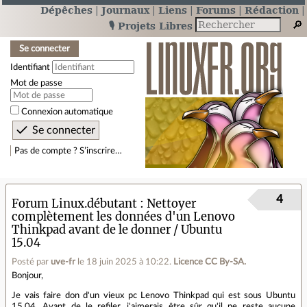
Dépêches
Journaux
Liens
Forums
Rédaction
🎙️ Projets Libres
Se connecter
Identifiant
Mot de passe
Connexion automatique
Pas de compte ? S’inscrire…
4
Forum Linux.débutant
Nettoyer
complètement les données d'un Lenovo
Thinkpad avant de le donner / Ubuntu
15.04
Posté par
uve-fr
le 18 juin 2025 à 10:22
.
Licence CC By‑SA.
Bonjour,
Je vais faire don d'un vieux pc Lenovo Thinkpad qui est sous Ubuntu
15.04. Avant de le refiler, j'aimerais être sûr qu'il ne reste aucune