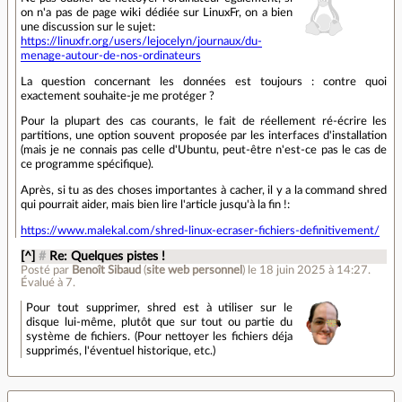
on n'a pas de page wiki dédiée sur LinuxFr, on a bien
une discussion sur le sujet:
https://linuxfr.org/users/lejocelyn/journaux/du-
menage-autour-de-nos-ordinateurs
La question concernant les données est toujours : contre quoi
exactement souhaite-je me protéger ?
Pour la plupart des cas courants, le fait de réellement ré-écrire les
partitions, une option souvent proposée par les interfaces d'installation
(mais je ne connais pas celle d'Ubuntu, peut-être n'est-ce pas le cas de
ce programme spécifique).
Après, si tu as des choses importantes à cacher, il y a la command shred
qui pourrait aider, mais bien lire l'article jusqu'à la fin !:
https://www.malekal.com/shred-linux-ecraser-fichiers-definitivement/
[^]
#
Re: Quelques pistes !
Posté par
Benoît Sibaud
(
site web personnel
)
le 18 juin 2025 à 14:27
.
Évalué à
7
.
Pour tout supprimer, shred est à utiliser sur le
disque lui-même, plutôt que sur tout ou partie du
système de fichiers. (Pour nettoyer les fichiers déja
supprimés, l'éventuel historique, etc.)