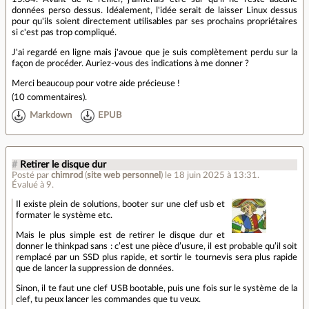
données perso dessus. Idéalement, l'idée serait de laisser Linux dessus
pour qu'ils soient directement utilisables par ses prochains propriétaires
si c'est pas trop compliqué.
J'ai regardé en ligne mais j'avoue que je suis complètement perdu sur la
façon de procéder. Auriez-vous des indications à me donner ?
Merci beaucoup pour votre aide précieuse !
(
10 commentaires
).
Markdown
EPUB
#
Retirer le disque dur
Posté par
chimrod
(
site web personnel
)
le 18 juin 2025 à 13:31
.
Évalué à
9
.
Il existe plein de solutions, booter sur une clef usb et
formater le système etc.
Mais le plus simple est de retirer le disque dur et
donner le thinkpad sans : c’est une pièce d’usure, il est probable qu’il soit
remplacé par un SSD plus rapide, et sortir le tournevis sera plus rapide
que de lancer la suppression de données.
Sinon, il te faut une clef USB bootable, puis une fois sur le système de la
clef, tu peux lancer les commandes que tu veux.