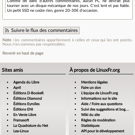
Comme dit dans d’autres commentaires, aucun PC ne devrait plus
tourner avec un disque mécanique de nos jours. C’est lent et pas fiable.
Un petit SSD ne coûte rien, genre 20-30€ d’occasion.
Suivre le flux des commentaires
Note :
les commentaires appartiennent à celles et ceux qui les ont postés.
Nous n’en sommes pas responsables.
Revenir en haut de page
Sites amis
À propos de LinuxFr.org
Agenda du Libre
Mentions légales
April
Faire un don
Éditions D-BookeR
L’équipe de LinuxFr.org
Éditions Diamond
Informations sur le site
Éditions Eyrolles
Aide / Foire aux questions
Éditions ENI
Suivi des suggestions et bogues
En Vente Libre
Wiki du site
Framasoft
Règles de modération
La Quadrature du Net
Statistiques
Lea-Linux
API pour le développement