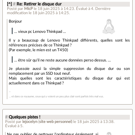
[^]
#
Re: Retirer le disque dur
Posté par
MicP
le 18 juin 2025 à 14:23
.
Évalué à
4
.
Dernière
modification le 18 juin 2025 à 14:25.
Bonjour
… vieux pc Lenovo Thinkpad …
Il y a beaucoup de Lenovo Thinkpad différents, quelles sont les
références précises de ce Thinkpad ?
(Par exemple, le mien est un T450)
… être sûr qu'il ne reste aucune données perso dessus. …
Je plussoie aussi la simple suppression du disque dur ou son
remplacement par un SSD tout neuf.
Mais quelles sont les caractéristiques du disque dur qui est
actuellement dans ce Thinkpad ?
… et dans ce royaume, ceux qui y voient un peu plus clair sont parfois très mal vus.
#
Quelques pistes !
Posté par
lejocelyn
(
site web personnel
)
le 18 juin 2025 à 13:38
.
Évalué à
5
.
Ne pas oublier de nettoyer l'ordinateur également, si