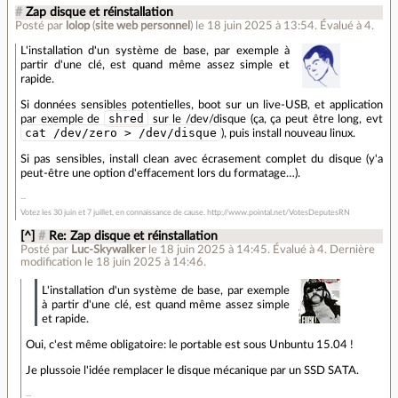
#
Zap disque et réinstallation
Posté par
lolop
(
site web personnel
)
le 18 juin 2025 à 13:54
.
Évalué à
4
.
L'installation d'un système de base, par exemple à
partir d'une clé, est quand même assez simple et
rapide.
Si données sensibles potentielles, boot sur un live-USB, et application
shred
par exemple de
sur le /dev/disque (ça, ça peut être long, evt
cat /dev/zero > /dev/disque
), puis install nouveau linux.
Si pas sensibles, install clean avec écrasement complet du disque (y'a
peut-être une option d'effacement lors du formatage…).
Votez les 30 juin et 7 juillet, en connaissance de cause. http://www.pointal.net/VotesDeputesRN
[^]
#
Re: Zap disque et réinstallation
Posté par
Luc-Skywalker
le 18 juin 2025 à 14:45
.
Évalué à
4
.
Dernière
modification le 18 juin 2025 à 14:46.
L'installation d'un système de base, par exemple
à partir d'une clé, est quand même assez simple
et rapide.
Oui, c'est même obligatoire: le portable est sous Unbuntu 15.04 !
Je plussoie l'idée remplacer le disque mécanique par un SSD SATA.