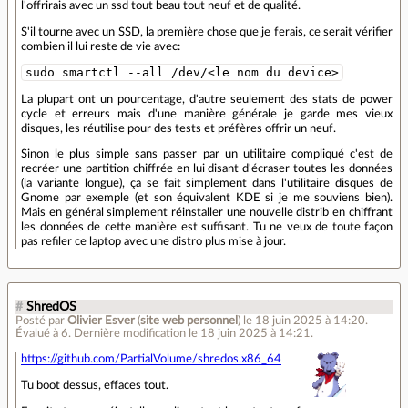
l'offrirais avec un ssd tout beau tout neuf et de qualité.
S'il tourne avec un SSD, la première chose que je ferais, ce serait vérifier
combien il lui reste de vie avec:
sudo smartctl --all /dev/<le nom du device>
La plupart ont un pourcentage, d'autre seulement des stats de power
cycle et erreurs mais d'une manière générale je garde mes vieux
disques, les réutilise pour des tests et préfères offrir un neuf.
Sinon le plus simple sans passer par un utilitaire compliqué c'est de
recréer une partition chiffrée en lui disant d'écraser toutes les données
(la variante longue), ça se fait simplement dans l'utilitaire disques de
Gnome par exemple (et son équivalent KDE si je me souviens bien).
Mais en général simplement réinstaller une nouvelle distrib en chiffrant
les données de cette manière est suffisant. Tu ne veux de toute façon
pas refiler ce laptop avec une distro plus mise à jour.
#
ShredOS
Posté par
Olivier Esver
(
site web personnel
)
le 18 juin 2025 à 14:20
.
Évalué à
6
.
Dernière modification le 18 juin 2025 à 14:21.
https://github.com/PartialVolume/shredos.x86_64
Tu boot dessus, effaces tout.