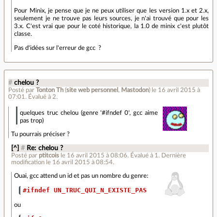
Pour Minix, je pense que je ne peux utiliser que les version 1.x et 2.x,
seulement je ne trouve pas leurs sources, je n'ai trouvé que pour les
3.x. C'est vrai que pour le coté historique, la 1.0 de minix c'est plutôt
classe.
Pas d'idées sur l'erreur de gcc ?
#
chelou ?
Posté par
Tonton Th
(
site web personnel
,
Mastodon
)
le 16 avril 2015 à
07:01
.
Évalué à
2
.
quelques truc chelou (genre '#ifndef 0', gcc aime
pas trop)
Tu pourrais préciser ?
[^]
#
Re: chelou ?
Posté par
ptitcois
le 16 avril 2015 à 08:06
.
Évalué à
1
.
Dernière
modification le 16 avril 2015 à 08:54.
Ouai, gcc attend un id et pas un nombre du genre:
#ifndef UN_TRUC_QUI_N_EXISTE_PAS
ou