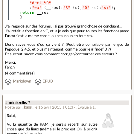
"decl %0"
:
"=a"
(
__res
)
:
"S"
(
s
),
"0"
(
c
)
:
"si"
);
return
__res
;
}
J'ai regardé sur des forums, j'ai pas trouvé grand chose de concluant…
J'ai refait la fonction en C, et là je vois que pour toutes les fonctions (avec
l'
asm
) c'est la meme chose, ou beaucoup en tout cas.
Donc savez vous d'ou ça vient ? (Peut etre compilable par le gcc de
l'époque: 2.4.5, et plus maintenant, comme pour le #ifndef 0 ?)
Et surtout, savez vous comment corriger/contourner ces erreurs ?
Merci,
Fanch
(
4 commentaires
).
Markdown
EPUB
#
minix/elks ?
Posté par
_kaos_
le 16 avril 2015 à 01:37
.
Évalué à
1
.
Salut,
Vu la quantité de RAM, je serais reparti sur autre
chose que du linux (même si le proc est OK à priori),
comme minix ou elks.