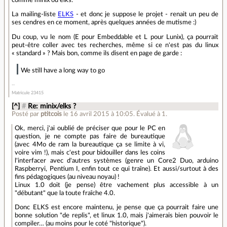
La mailing-liste
ELKS
- et donc je suppose le projet - renait un peu de
ses cendres en ce moment, après quelques années de mutisme :)
Du coup, vu le nom (E pour Embeddable et L pour Lunix), ça pourrait
peut-être coller avec tes recherches, même si ce n'est pas du linux
« standard » ? Mais bon, comme ils disent en page de garde :
We still have a long way to go
Matricule 23415
[^]
#
Re: minix/elks ?
Posté par
ptitcois
le 16 avril 2015 à 10:05
.
Évalué à
1
.
Ok, merci, j'ai oublié de préciser que pour le PC en
question, je ne compte pas faire de bureautique
(avec 4Mo de ram la bureautique ça se limite à vi,
voire vim !), mais c'est pour bidouiller dans les coins
l'interfacer avec d'autres systèmes (genre un Core2 Duo, arduino
Raspberryi, Pentium I, enfin tout ce qui traîne). Et aussi/surtout à des
fins pédagogiques (au niveau noyau) !
Linux 1.0 doit (je pense) être vachement plus accessible à un
"débutant" que la toute fraîche 4.0.
Donc ELKS est encore maintenu, je pense que ça pourrait faire une
bonne solution "de replis", et linux 1.0, mais j'aimerais bien pouvoir le
compiler… (au moins pour le coté "historique").