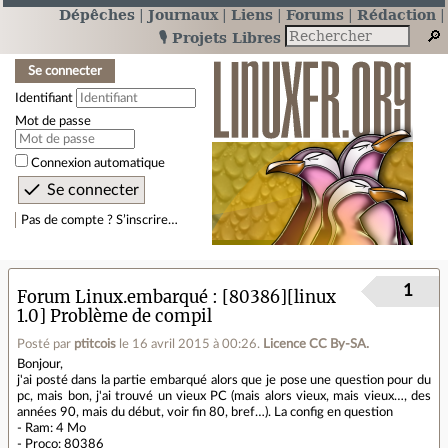
Dépêches
Journaux
Liens
Forums
Rédaction
🎙️ Projets Libres
Se connecter
Identifiant
Mot de passe
Connexion automatique
Pas de compte ? S’inscrire…
1
Forum Linux.embarqué
[80386][linux
1.0] Problème de compil
Posté par
ptitcois
le 16 avril 2015 à 00:26
.
Licence CC By‑SA.
Bonjour,
j'ai posté dans la partie embarqué alors que je pose une question pour du
pc, mais bon, j'ai trouvé un vieux PC (mais alors vieux, mais vieux…, des
années 90, mais du début, voir fin 80, bref…). La config en question
- Ram: 4 Mo
- Proco: 80386