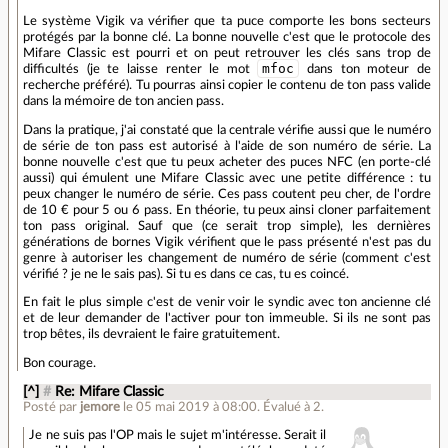
Le système Vigik va vérifier que ta puce comporte les bons secteurs
protégés par la bonne clé. La bonne nouvelle c'est que le protocole des
Mifare Classic est pourri et on peut retrouver les clés sans trop de
mfoc
difficultés (je te laisse renter le mot
dans ton moteur de
recherche préféré). Tu pourras ainsi copier le contenu de ton pass valide
dans la mémoire de ton ancien pass.
Dans la pratique, j'ai constaté que la centrale vérifie aussi que le numéro
de série de ton pass est autorisé à l'aide de son numéro de série. La
bonne nouvelle c'est que tu peux acheter des puces NFC (en porte-clé
aussi) qui émulent une Mifare Classic avec une petite différence : tu
peux changer le numéro de série. Ces pass coutent peu cher, de l'ordre
de 10 € pour 5 ou 6 pass. En théorie, tu peux ainsi cloner parfaitement
ton pass original. Sauf que (ce serait trop simple), les dernières
générations de bornes Vigik vérifient que le pass présenté n'est pas du
genre à autoriser les changement de numéro de série (comment c'est
vérifié ? je ne le sais pas). Si tu es dans ce cas, tu es coincé.
En fait le plus simple c'est de venir voir le syndic avec ton ancienne clé
et de leur demander de l'activer pour ton immeuble. Si ils ne sont pas
trop bêtes, ils devraient le faire gratuitement.
Bon courage.
[^]
#
Re: Mifare Classic
Posté par
jemore
le 05 mai 2019 à 08:00
.
Évalué à
2
.
Je ne suis pas l'OP mais le sujet m'intéresse. Serait il