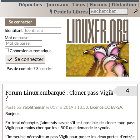
Dépêches
Journaux
Liens
Forums
Rédaction
🎙️ Projets Libres
Se connecter
Identifiant
Mot de passe
Connexion automatique
Pas de compte ? S’inscrire…
4
Forum Linux.embarqué
Cloner pass Vigik
?
Posté par
ralphtheman
le 01 mai 2019 à 13:53
.
Licence CC By‑SA.
Bonjour,
En total néophyte, j'aimerais savoir s'il est possible de cloner mon pass
Vigik pour moins cher que les ~50€ que demande le syndic.
L'immeuble nécessite un pass Vigik pour passer les deux portes d'entrée