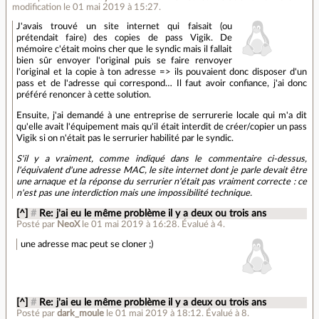
modification le 01 mai 2019 à 15:27.
J'avais trouvé un site internet qui faisait (ou
prétendait faire) des copies de pass Vigik. De
mémoire c'était moins cher que le syndic mais il fallait
bien sûr envoyer l'original puis se faire renvoyer
l'original et la copie à ton adresse => ils pouvaient donc disposer d'un
pass et de l'adresse qui correspond… Il faut avoir confiance, j'ai donc
préféré renoncer à cette solution.
Ensuite, j'ai demandé à une entreprise de serrurerie locale qui m'a dit
qu'elle avait l'équipement mais qu'il était interdit de créer/copier un pass
Vigik si on n'était pas le serrurier habilité par le syndic.
S'il y a vraiment, comme indiqué dans le commentaire ci-dessus,
l'équivalent d'une adresse MAC, le site internet dont je parle devait être
une arnaque et la réponse du serrurier n'était pas vraiment correcte : ce
n'est pas une interdiction mais une impossibilité technique.
[^]
#
Re: j'ai eu le même problème il y a deux ou trois ans
Posté par
NeoX
le 01 mai 2019 à 16:28
.
Évalué à
4
.
une adresse mac peut se cloner ;)
[^]
#
Re: j'ai eu le même problème il y a deux ou trois ans
Posté par
dark_moule
le 01 mai 2019 à 18:12
.
Évalué à
8
.