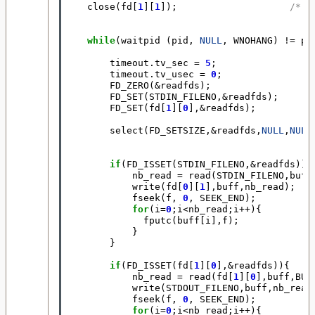
close
(
fd
[
1
][
1
]);
/* F
while
(
waitpid
(
pid
,
NULL
,
WNOHANG
)
!=
pi
timeout
.
tv_sec
=
5
;
timeout
.
tv_usec
=
0
;
FD_ZERO
(
&
readfds
);
FD_SET
(
STDIN_FILENO
,
&
readfds
);
FD_SET
(
fd
[
1
][
0
],
&
readfds
);
select
(
FD_SETSIZE
,
&
readfds
,
NULL
,
NULL
if
(
FD_ISSET
(
STDIN_FILENO
,
&
readfds
)){
nb_read
=
read
(
STDIN_FILENO
,
buff
write
(
fd
[
0
][
1
],
buff
,
nb_read
);
fseek
(
f
,
0
,
SEEK_END
);
for
(
i
=
0
;
i
<
nb_read
;
i
++
){
fputc
(
buff
[
i
],
f
);
}
}
if
(
FD_ISSET
(
fd
[
1
][
0
],
&
readfds
)){
nb_read
=
read
(
fd
[
1
][
0
],
buff
,
BUF
write
(
STDOUT_FILENO
,
buff
,
nb_read
fseek
(
f
,
0
,
SEEK_END
);
for
(
i
=
0
;
i
<
nb_read
;
i
++
){