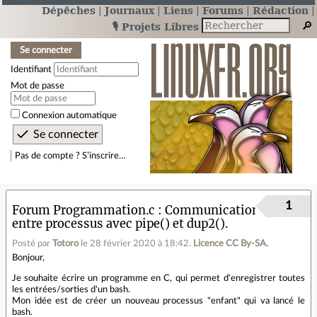
Dépêches
Journaux
Liens
Forums
Rédaction
🎙️ Projets Libres
Se connecter
Identifiant
Mot de passe
Connexion automatique
Pas de compte ? S’inscrire…
1
Forum Programmation.c
Communication
entre processus avec pipe() et dup2().
Posté par
Totoro
le 28 février 2020 à 18:42
.
Licence CC By‑SA.
Bonjour,
Je souhaite écrire un programme en C, qui permet d'enregistrer toutes
les entrées/sorties d'un bash.
Mon idée est de créer un nouveau processus "enfant" qui va lancé le
bash.