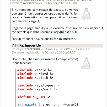
Dernière modification le 29 février 2020 à 18:34.
Si tu regardes la manpage de execve, tu verras
que argv[0] doit correspondre au nom du fichier
lancé a l'exécution et les paramètres doivent
commencer a argv[1].
Regarde la page man il y a un exemple et essaie de t'en inspirer: il
me semble que dans l'exemple, argv[0] est a null.
Fais un retour si c ok, ce que tu fais m'intéresse.
[^]
#
Re: Impossible
Posté par
totof2000
le 01 mars 2020 à 09:25
.
Évalué à
2
.
Dernière modification le 01 mars 2020 à 09:27.
Pour info, chez moi ça marche (prompt affiché)
sous freebsd:
#include
<stdio.h>
#include
<unistd.h>
#include
<stdlib.h>
#include
<sys/types.h>
#include
<sys/wait.h>
#define NB_PIPE 2
int
main
(
int
argc
,
char
**
argv
){