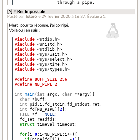
[^]
#
Re: Impossible
Posté par
Totoro
le 29 février 2020 à 16:37
.
Évalué à
1
.
Merci pour ta réponse, j'ai corrigé.
Voila ou j'en suis :
#include
<stdio.h>
#include
<unistd.h>
#include
<stdlib.h>
#include
<sys/wait.h>
#include
<sys/select.h>
#include
<sys/time.h>
#include
<sys/types.h>
#define BUFF_SIZE 256
#define NB_PIPE 2
int
main
(
int
argc
,
char
**
argv
){
char
*
buff
;
/* Déclara
int
pid
,
i
,
fd_stdin
,
fd_stdout
,
ret
,
nb_read
;
int
fd
[
NB_PIPE
][
2
];
FILE
*
f
=
NULL
;
fd_set
readfds
;
struct
timeval
timeout
;
for
(
i
=
0
;
i
<
NB_PIPE
;
i
++
){
/* Créatio
if
(
pipe
(
fd
[
i
])
==
-
1
){