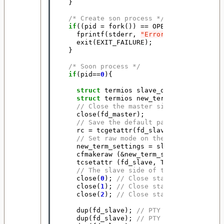
}
/* Create son process */
if
((
pid
=
fork
())
==
OPERATION_FAIL
){
fprintf
(
stderr
,
"Error %d on fork()
\
exit
(
EXIT_FAILURE
);
}
/* Soon process */
if
(
pid
==
0
){
struct
termios
slave_orig_term_setti
struct
termios
new_term_settings
;
//
// Close the master side of the PTY
close
(
fd_master
);
// Save the default parameters of th
rc
=
tcgetattr
(
fd_slave
,
&
slave_orig
// Set raw mode on the slave side of
new_term_settings
=
slave_orig_term_
cfmakeraw
(
&
new_term_settings
);
tcsetattr
(
fd_slave
,
TCSANOW
,
&
new_t
// The slave side of the PTY becomes
close
(
0
);
// Close standard input (c
close
(
1
);
// Close standard output (
close
(
2
);
// Close standard error (c
dup
(
fd_slave
);
// PTY becomes standa
dup
(
fd_slave
);
// PTY becomes standa