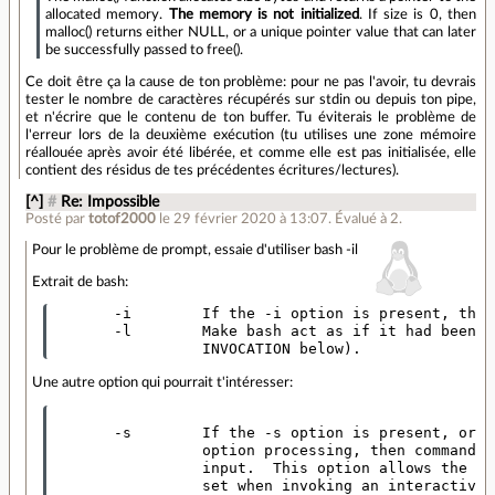
allocated memory.
The memory is not initialized
. If size is 0, then
malloc() returns either NULL, or a unique pointer value that can later
be successfully passed to free().
Ce doit être ça la cause de ton problème: pour ne pas l'avoir, tu devrais
tester le nombre de caractères récupérés sur stdin ou depuis ton pipe,
et n'écrire que le contenu de ton buffer. Tu éviterais le problème de
l'erreur lors de la deuxième exécution (tu utilises une zone mémoire
réallouée après avoir été libérée, et comme elle est pas initialisée, elle
contient des résidus de tes précédentes écritures/lectures).
[^]
#
Re: Impossible
Posté par
totof2000
le 29 février 2020 à 13:07
.
Évalué à
2
.
Pour le problème de prompt, essaie d'utiliser bash -il
Extrait de bash:
       -i        If the -i option is present, the 
       -l        Make bash act as if it had been i
Une autre option qui pourrait t'intéresser:
       -s        If the -s option is present, or i
                 option processing, then commands 
                 input.  This option allows the po
                 set when invoking an interactive 