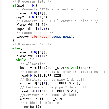
/* Processus fils */
if
(
pid
==
0
){
/* Connecte STDIN a la sortie du pipe 1 */
close
(
fd
[
0
][
1
]);
dup2
(
fd
[
0
][
0
],
0
);
/* Connecte STDOUT a l'entrée du pipe 2 */
close
(
fd
[
1
][
0
]);
dup2
(
fd
[
1
][
1
],
1
);
/* Lance le bash */
execve
(
"/bin/bash"
,
NULL
,
NULL
);
}
/* Processus père */
else
{
close
(
fd
[
0
][
0
]);
close
(
fd
[
1
][
1
]);
while
(
1
){
// Allocation
buff
=
malloc
(
BUFF_SIZE
*
sizeof
(
char
));
// Lecture sur STDIN (clavier utilisateur) da
read
(
0
,
buff
,
BUFF_SIZE
);
// Ecriture sur le pipe 1 de buff
write
(
fd
[
0
][
1
],
buff
,
BUFF_SIZE
);
// Lecture sur le pipe 2 dans buff
read
(
fd
[
1
][
0
],
buff
,
BUFF_SIZE
);
//Ecriture sur STDOUT de buff
write
(
1
,
buff
,
BUFF_SIZE
);
// Libère la mémoire
free
(
buff
);