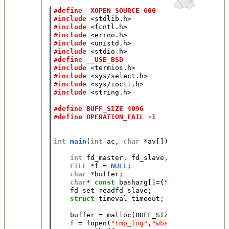
#define _XOPEN_SOURCE 600
#include
<stdlib.h>
#include
<fcntl.h>
#include
<errno.h>
#include
<unistd.h>
#include
<stdio.h>
#define __USE_BSD
#include
<termios.h>
#include
<sys/select.h>
#include
<sys/ioctl.h>
#include
<string.h>
#define BUFF_SIZE 4096
#define OPERATION_FAIL -1
int
main
(
int
ac
,
char
*
av
[]){
int
fd_master
,
fd_slave
,
pid
,
rc
,
i
,
n
FILE
*
f
=
NULL
;
char
*
buffer
;
char
*
const
basharg
[]
=
{
"/bin/bash"
,
NUL
fd_set
readfd_slave
;
struct
timeval
timeout
;
buffer
=
malloc
(
BUFF_SIZE
*
sizeof
(
char
)
f
=
fopen
(
"tmp_log"
,
"wba+"
);