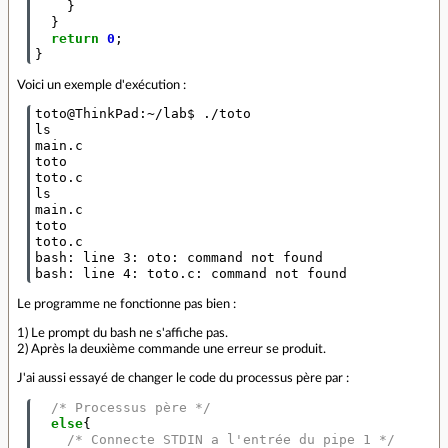
}
}
return
0
;
}
Voici un exemple d'exécution :
toto@ThinkPad:~/lab$ ./toto 

ls

main.c

toto

toto.c

ls

main.c

toto

toto.c

bash: line 3: oto: command not found

Le programme ne fonctionne pas bien :
1) Le prompt du bash ne s'affiche pas.
2) Après la deuxième commande une erreur se produit.
J'ai aussi essayé de changer le code du processus père par :
/* Processus père */
else
{
/* Connecte STDIN a l'entrée du pipe 1 */