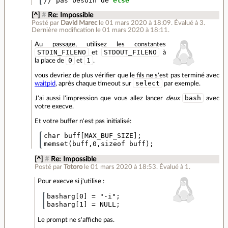
// pas besoin de 
else
[^]
#
Re: Impossible
Posté par
David Marec
le 01 mars 2020 à 18:09
.
Évalué à
3
.
Dernière modification le 01 mars 2020 à 18:11.
Au passage, utilisez les constantes
STDIN_FILENO
STDOUT_FILENO
et
à
0
1
la place de
et
.
vous devriez de plus vérifier que le fils ne s'est pas terminé avec
select
waitpid
, après chaque timeout sur
par exemple.
bash
J'ai aussi l'impression que vous allez lancer
deux
avec
votre execve.
Et votre buffer n'est pas initialisé:
char buff[MAX_BUF_SIZE];   

[^]
#
Re: Impossible
Posté par
Totoro
le 01 mars 2020 à 18:53
.
Évalué à
1
.
Pour execve si j'utilise :
basharg[0] = "-i";

Le prompt ne s'affiche pas.