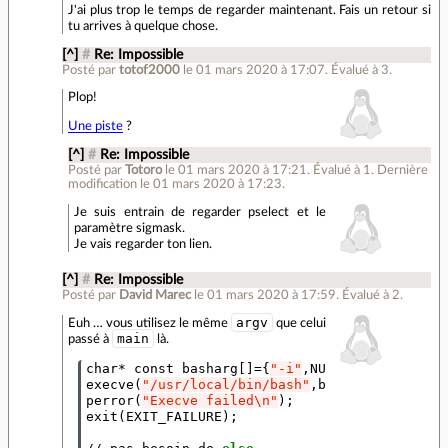
J'ai plus trop le temps de regarder maintenant. Fais un retour si
tu arrives à quelque chose.
[^]
#
Re: Impossible
Posté par
totof2000
le 01 mars 2020 à 17:07
.
Évalué à
3
.
Plop!
Une piste
?
[^]
#
Re: Impossible
Posté par
Totoro
le 01 mars 2020 à 17:21
.
Évalué à
1
.
Dernière
modification le 01 mars 2020 à 17:23.
Je suis entrain de regarder pselect et le
paramètre sigmask.
Je vais regarder ton lien.
[^]
#
Re: Impossible
Posté par
David Marec
le 01 mars 2020 à 17:59
.
Évalué à
2
.
argv
Euh … vous utilisez le même
que celui
main
passé à
là.
char* const basharg
[]={
"-i"
,NULL
}
;
execve
(
"/usr/local/bin/bash"
,basharg,NULL
)
;
perror
(
"Execve failed\n"
)
;
exit
(
EXIT_FAILURE
)
;