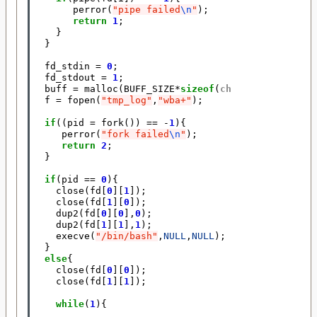
perror
(
"pipe failed
\n
"
);
return
1
;
}
}
fd_stdin
=
0
;
/* Initial
fd_stdout
=
1
;
buff
=
malloc
(
BUFF_SIZE
*
sizeof
(
char
));
f
=
fopen
(
"tmp_log"
,
"wba+"
);
if
((
pid
=
fork
())
==
-
1
){
/* Créatio
perror
(
"fork failed
\n
"
);
return
2
;
}
if
(
pid
==
0
){
/* Process
close
(
fd
[
0
][
1
]);
/* Ferme l
close
(
fd
[
1
][
0
]);
/* Ferme l
dup2
(
fd
[
0
][
0
],
0
);
/* Dupliqu
dup2
(
fd
[
1
][
1
],
1
);
/* Dupliqu
execve
(
"/bin/bash"
,
NULL
,
NULL
);
/* Lance l
}
else
{
/* Proces
close
(
fd
[
0
][
0
]);
/* Ferme l
close
(
fd
[
1
][
1
]);
/* Ferme l
while
(
1
){