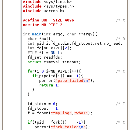
#include
<sys/time.h>
#include
<sys/types.h>
#include
<errno.h>
#define BUFF_SIZE 4096                  
/* the
#define NB_PIPE 2
int
main
(
int
argc
,
char
**
argv
){
char
*
buff
;
/* Déc
int
pid
,
i
,
fd_stdin
,
fd_stdout
,
ret
,
nb_read
;
int
fd
[
NB_PIPE
][
2
];
FILE
*
f
=
NULL
;
fd_set
readfds
;
struct
timeval
timeout
;
for
(
i
=
0
;
i
<
NB_PIPE
;
i
++
){
/* Cré
if
(
pipe
(
fd
[
i
])
==
-
1
){
perror
(
"pipe failed
\n
"
);
return
1
;
}
}
fd_stdin
=
0
;
/* Ini
fd_stdout
=
1
;
f
=
fopen
(
"tmp_log"
,
"wba+"
);
if
((
pid
=
fork
())
==
-
1
){
/* Cré
perror
(
"fork failed
\n
"
);