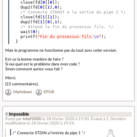
close
(
fd
[
0
][
0
]);
dup2
(
fd
[
0
][
1
],
0
);
/* Connecte STDOUT a la sortie du pipe 2 */
close
(
fd
[
1
][
1
]);
dup2
(
fd
[
1
][
0
],
1
);
/* Attend la fin du processus fils. */
wait
(
0
);
printf
(
"Fin du processus fils.
\n
"
);
}
Mais le programme ne fonctionne pas du tout avec cette version.
Est-ce la bonne manière de faire ?
Si oui quel est le problème dans mon code ?
Sinon comment auriez-vous fait ?
Merci.
(
23 commentaires
).
Markdown
EPUB
#
Impossible
Posté par
totof2000
le 28 février 2020 à 19:50
.
Évalué à
3
.
Dernière
modification le 28 février 2020 à 19:54.
/* Connecte STDIN a l'entrée du pipe 1 */