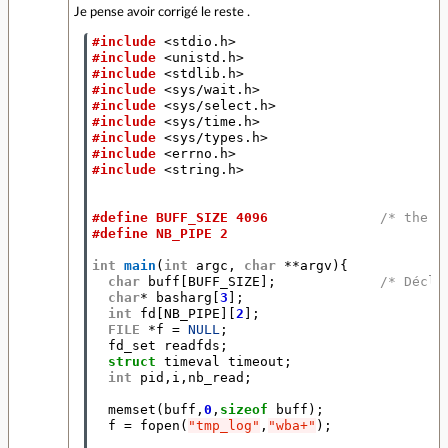
Je pense avoir corrigé le reste .
#include
<stdio.h>
#include
<unistd.h>
#include
<stdlib.h>
#include
<sys/wait.h>
#include
<sys/select.h>
#include
<sys/time.h>
#include
<sys/types.h>
#include
<errno.h>
#include
<string.h>
#define BUFF_SIZE 4096              
/* the c
#define NB_PIPE 2
int
main
(
int
argc
,
char
**
argv
){
char
buff
[
BUFF_SIZE
];
/* Décla
char
*
basharg
[
3
];
int
fd
[
NB_PIPE
][
2
];
FILE
*
f
=
NULL
;
fd_set
readfds
;
struct
timeval
timeout
;
int
pid
,
i
,
nb_read
;
memset
(
buff
,
0
,
sizeof
buff
);
f
=
fopen
(
"tmp_log"
,
"wba+"
);