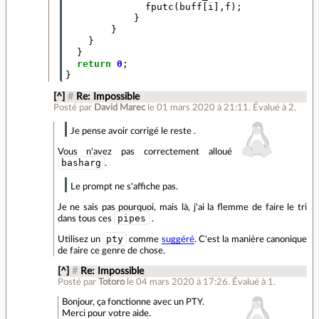
fputc
(
buff
[
i
],
f
);
}
}
}
}
return
0
;
}
[^]
#
Re: Impossible
Posté par
David Marec
le 01 mars 2020 à 21:11
.
Évalué à
2
.
Je pense avoir corrigé le reste .
Vous n'avez pas correctement alloué
basharg
.
Le prompt ne s'affiche pas.
Je ne sais pas pourquoi, mais là, j'ai la flemme de faire le tri
pipes
dans tous ces
.
pty
Utilisez un
comme
suggéré
. C'est la manière canonique
de faire ce genre de chose.
[^]
#
Re: Impossible
Posté par
Totoro
le 04 mars 2020 à 17:26
.
Évalué à
1
.
Bonjour, ça fonctionne avec un PTY.
Merci pour votre aide.