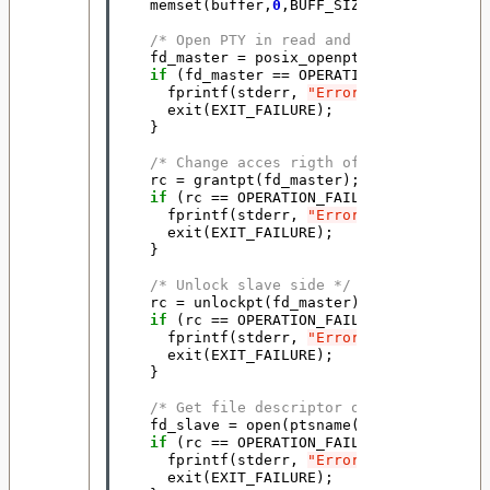
memset
(
buffer
,
0
,
BUFF_SIZE
);
/* Open PTY in read and write mode */
fd_master
=
posix_openpt
(
O_RDWR
);
if
(
fd_master
==
OPERATION_FAIL
){
fprintf
(
stderr
,
"Error %d on posix_o
exit
(
EXIT_FAILURE
);
}
/* Change acces rigth of slave side an
rc
=
grantpt
(
fd_master
);
if
(
rc
==
OPERATION_FAIL
){
fprintf
(
stderr
,
"Error %d on grantpt
exit
(
EXIT_FAILURE
);
}
/* Unlock slave side */
rc
=
unlockpt
(
fd_master
);
if
(
rc
==
OPERATION_FAIL
){
fprintf
(
stderr
,
"Error %d on unlockp
exit
(
EXIT_FAILURE
);
}
/* Get file descriptor of slave */
fd_slave
=
open
(
ptsname
(
fd_master
),
O_
if
(
rc
==
OPERATION_FAIL
){
fprintf
(
stderr
,
"Error %d on open()
\
exit
(
EXIT_FAILURE
);