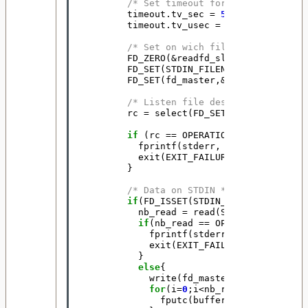
/* Set timeout for select() */
timeout
.
tv_sec
=
5
;
timeout
.
tv_usec
=
0
;
/* Set on wich file descriptor l
FD_ZERO
(
&
readfd_slave
);
FD_SET
(
STDIN_FILENO
,
&
readfd_slav
FD_SET
(
fd_master
,
&
readfd_slave
);
/* Listen file descriptor */
rc
=
select
(
FD_SETSIZE
,
&
readfd_s
if
(
rc
==
OPERATION_FAIL
){
fprintf
(
stderr
,
"Error %d on s
exit
(
EXIT_FAILURE
);
}
/* Data on STDIN */
if
(
FD_ISSET
(
STDIN_FILENO
,
&
readfd
nb_read
=
read
(
STDIN_FILENO
,
bu
if
(
nb_read
==
OPERATION_FAIL
){
fprintf
(
stderr
,
"Error %d on
exit
(
EXIT_FAILURE
);
}
else
{
write
(
fd_master
,
buffer
,
nb_re
for
(
i
=
0
;
i
<
nb_read
;
i
++
){
fputc
(
buffer
[
i
],
f
);