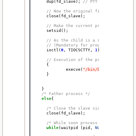
dup
(
fd_slave
);
// PTY becomes standa
// Now the original file descriptor 
close
(
fd_slave
);
// Make the current process a new se
setsid
();
// As the child is a session leader,
// (Mandatory for programs like the 
ioctl
(
0
,
TIOCSCTTY
,
1
);
// Execution of the program
{
execve
(
"/bin/bash"
,
basharg
,
}
}
/* Father process */
else
{
/* Close the slave side of the PTY *
close
(
fd_slave
);
/* While soon process is not termina
while
(
waitpid
(
pid
,
NULL
,
WNOHANG
)
!