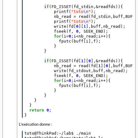
if
(
FD_ISSET
(
fd_stdin
,
&
readfds
)){
printf
(
"toto
\n
"
);
nb_read
=
read
(
fd_stdin
,
buff
,
BUFF_
printf
(
"toto
\n
"
);
write
(
fd
[
0
][
1
],
buff
,
nb_read
);
fseek
(
f
,
0
,
SEEK_END
);
for
(
i
=
0
;
i
<
nb_read
;
i
++
){
fputc
(
buff
[
i
],
f
);
}
}
if
(
FD_ISSET
(
fd
[
1
][
0
],
&
readfds
)){
nb_read
=
read
(
fd
[
1
][
0
],
buff
,
BUFF_
write
(
fd_stdout
,
buff
,
nb_read
);
fseek
(
f
,
0
,
SEEK_END
);
for
(
i
=
0
;
i
<
nb_read
;
i
++
){
fputc
(
buff
[
i
],
f
);
}
}
}
}
return
0
;
}
L'exécution donne :
toto@ThinkPad:~/lab$ ./main 
