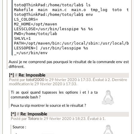
toto@ThinkPad:/home/toto/lab$ ls

Makefile  main  main.c  main.o  tmp_log  toto  tot
toto@ThinkPad:/home/toto/lab$ env

LS_COLORS=

M2_HOME=/opt/maven

LESSCLOSE=/usr/bin/lesspipe %s %s

PWD=/home/toto/lab

SHLVL=1

PATH=/opt/maven/bin:/usr/local/sbin:/usr/local/bin
LESSOPEN=| /usr/bin/lesspipe %s

Aussi je ne comprend pas pourquoi le résultat de la commande env est
différent.
[^]
#
Re: Impossible
Posté par
totof2000
le 29 février 2020 à 17:33
.
Évalué à
2
.
Dernière
modification le 29 février 2020 à 17:33.
Ti as quoi quand tupasses les options i et l a ta
commande bash ?
Peux tu stp montrer le source et le résultat ?
[^]
#
Re: Impossible
Posté par
Totoro
le 29 février 2020 à 18:23
.
Évalué à
1
.
Source :