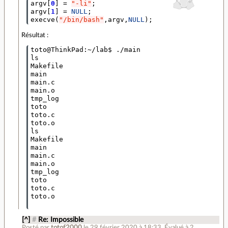
argv
[
0
]
=
"-li"
;
argv
[
1
]
=
NULL
;
execve
(
"/bin/bash"
,
argv
,
NULL
);
Résultat :
toto@ThinkPad:~/lab$ ./main 

ls

Makefile

main

main.c

main.o

tmp_log

toto

toto.c

toto.o

ls

Makefile

main

main.c

main.o

tmp_log

toto

toto.c

toto.o

[^]
#
Re: Impossible
Posté par
totof2000
le 29 février 2020 à 18:33
.
Évalué à
2
.