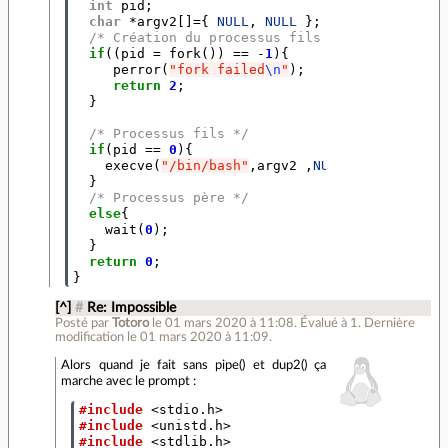
int
pid
;
char
*
argv2
[]
=
{
NULL
,
NULL
};
/* Création du processus fils */
if
((
pid
=
fork
())
==
-
1
){
perror
(
"fork failed
\n
"
);
return
2
;
}
/* Processus fils */
if
(
pid
==
0
){
execve
(
"/bin/bash"
,
argv2
,
NULL
);
}
/* Processus père */
else
{
wait
(
0
);
}
return
0
;
}
[^]
#
Re: Impossible
Posté par
Totoro
le 01 mars 2020 à 11:08
.
Évalué à
1
.
Dernière
modification le 01 mars 2020 à 11:09.
Alors quand je fait sans pipe() et dup2() ça
marche avec le prompt :
#include
<stdio.h>
#include
<unistd.h>
#include
<stdlib.h>