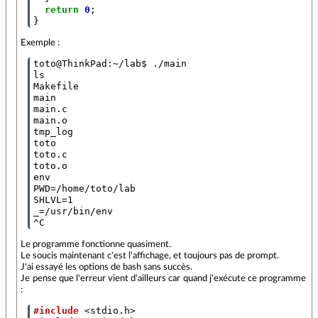
return
0
;
}
Exemple :
toto@ThinkPad:~/lab$ ./main 

ls

Makefile

main

main.c

main.o

tmp_log

toto

toto.c

toto.o

env

PWD=/home/toto/lab

SHLVL=1

_=/usr/bin/env

Le programme fonctionne quasiment.
Le soucis maintenant c'est l'affichage, et toujours pas de prompt.
J'ai essayé les options de bash sans succès.
Je pense que l'erreur vient d'ailleurs car quand j'exécute ce programme
:
#include
<stdio.h>