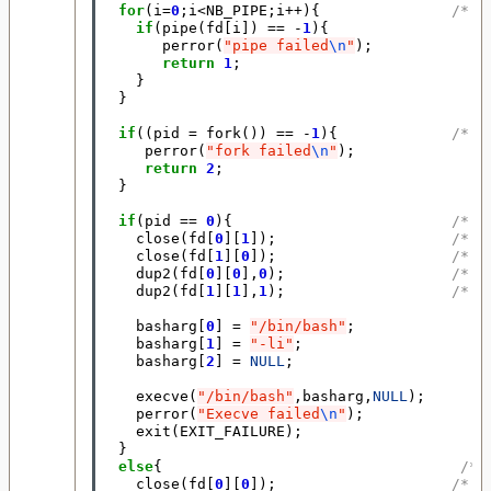
for
(
i
=
0
;
i
<
NB_PIPE
;
i
++
){
/* C
if
(
pipe
(
fd
[
i
])
==
-
1
){
perror
(
"pipe failed
\n
"
);
return
1
;
}
}
if
((
pid
=
fork
())
==
-
1
){
/* C
perror
(
"fork failed
\n
"
);
return
2
;
}
if
(
pid
==
0
){
/* P
close
(
fd
[
0
][
1
]);
/* F
close
(
fd
[
1
][
0
]);
/* F
dup2
(
fd
[
0
][
0
],
0
);
/* D
dup2
(
fd
[
1
][
1
],
1
);
/* D
basharg
[
0
]
=
"/bin/bash"
;
basharg
[
1
]
=
"-li"
;
basharg
[
2
]
=
NULL
;
execve
(
"/bin/bash"
,
basharg
,
NULL
);
perror
(
"Execve failed
\n
"
);
exit
(
EXIT_FAILURE
);
}
else
{
/* 
close
(
fd
[
0
][
0
]);
/* F