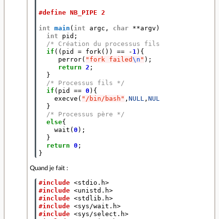
#define NB_PIPE 2
int
main
(
int
argc
,
char
**
argv
){
int
pid
;
/* Création du processus fils */
if
((
pid
=
fork
())
==
-
1
){
perror
(
"fork failed
\n
"
);
return
2
;
}
/* Processus fils */
if
(
pid
==
0
){
execve
(
"/bin/bash"
,
NULL
,
NULL
);
}
/* Processus père */
else
{
wait
(
0
);
}
return
0
;
}
Quand je fait :
#include
<stdio.h>
#include
<unistd.h>
#include
<stdlib.h>
#include
<sys/wait.h>
#include
<sys/select.h>