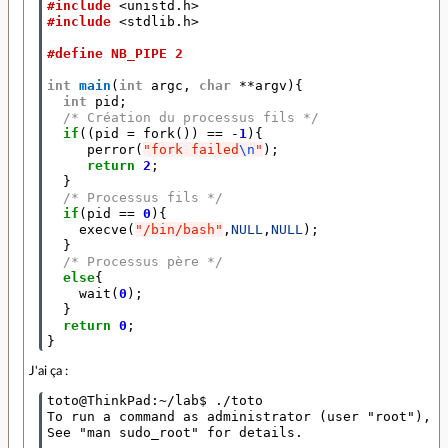
#include
<unistd.h>
#include
<stdlib.h>
#define NB_PIPE 2
int
main
(
int
argc
,
char
**
argv
){
int
pid
;
/* Création du processus fils */
if
((
pid
=
fork
())
==
-
1
){
perror
(
"fork failed
\n
"
);
return
2
;
}
/* Processus fils */
if
(
pid
==
0
){
execve
(
"/bin/bash"
,
NULL
,
NULL
);
}
/* Processus père */
else
{
wait
(
0
);
}
return
0
;
}
J'ai ça :
toto@ThinkPad:~/lab$ ./toto 

To run a command as administrator (user "root"), u
See "man sudo_root" for details.
