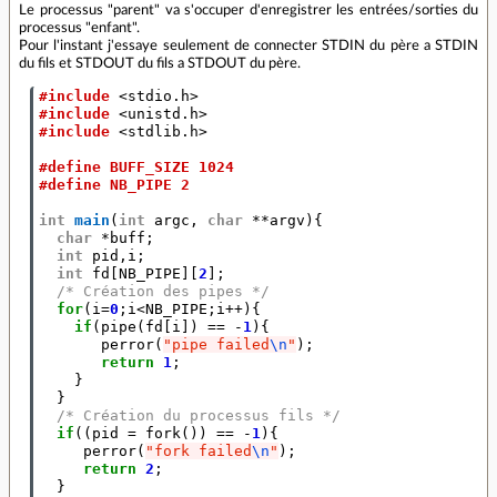
Le processus "parent" va s'occuper d'enregistrer les entrées/sorties du
processus "enfant".
Pour l'instant j'essaye seulement de connecter STDIN du père a STDIN
du fils et STDOUT du fils a STDOUT du père.
#include
<stdio.h>
#include
<unistd.h>
#include
<stdlib.h>
#define BUFF_SIZE 1024
#define NB_PIPE 2
int
main
(
int
argc
,
char
**
argv
){
char
*
buff
;
int
pid
,
i
;
int
fd
[
NB_PIPE
][
2
];
/* Création des pipes */
for
(
i
=
0
;
i
<
NB_PIPE
;
i
++
){
if
(
pipe
(
fd
[
i
])
==
-
1
){
perror
(
"pipe failed
\n
"
);
return
1
;
}
}
/* Création du processus fils */
if
((
pid
=
fork
())
==
-
1
){
perror
(
"fork failed
\n
"
);
return
2
;
}