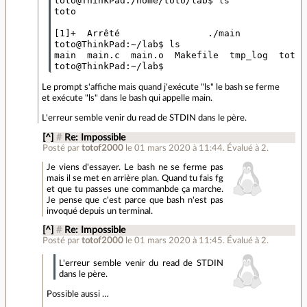
toto@ThinkPad:/home/toto/lab$ ls

toto

[1]+  Arrêté                ./main

toto@ThinkPad:~/lab$ ls

main  main.c  main.o  Makefile  tmp_log  toto 
Le prompt s'affiche mais quand j'exécute "ls" le bash se ferme
et exécute "ls" dans le bash qui appelle main.
L'erreur semble venir du read de STDIN dans le père.
[^]
#
Re: Impossible
Posté par
totof2000
le 01 mars 2020 à 11:44
.
Évalué à
2
.
Je viens d'essayer. Le bash ne se ferme pas
mais il se met en arrière plan. Quand tu fais fg
et que tu passes une commanbde ça marche.
Je pense que c'est parce que bash n'est pas
invoqué depuis un terminal.
[^]
#
Re: Impossible
Posté par
totof2000
le 01 mars 2020 à 11:45
.
Évalué à
2
.
L'erreur semble venir du read de STDIN
dans le père.
Possible aussi …