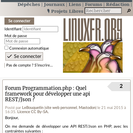
Dépêches
Journaux
Liens
Forums
Rédaction
🎙️ Projets Libres
Se connecter
Identifiant
Mot de passe
Connexion automatique
Pas de compte ? S’inscrire…
2
Forum Programmation.php
Quel
framework pour développer une api
REST/Json ?
Posté par
LeBouquetin
(
site web personnel
,
Mastodon
)
le 21 mai 2015 à
16:35
.
Licence CC By‑SA.
Bonjour,
On me demande de développer une API REST/Json en PHP, avec les
contraintes suivantes :