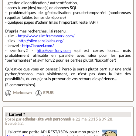
- gestion d'identification / authentification,
- accès à une (des) base(s) de données SQL
- problématiques de géolocalisation pseudo-temps-réel (nombreuses
requêtes faibles temps de réponse)
- quelques pages d'admin (mais l'important reste l'API)
D'après mes recherches, j'ai retenu :
- slim -
http://www.slimframework.com/
- silex -
http://silex.sensiolabs.org/
- laravel -
http://laravel.com/
- symfony2 -
http://symfony.com
(qui est certes lourd… mais
probablement utilisable en parallèle avec silex pour les parties
"performantes" et symfony2 pour les parties plutôt "backoffice")
Qu'est-ce que vous en pensez ? Perso je serais plutôt parti sur une archi
python/tornado, mais visiblement, ce n'est pas dans la liste des
possibilités, du coup je suis preneur de vos retours d'expérience…
(
2 commentaires
).
Markdown
EPUB
#
Laravel ?
Posté par
edhelas
(
site web personnel
)
le 22 mai 2015 à 09:28
.
Évalué à
2
.
J'ai créé une petite API REST/JSON pour mon projet :