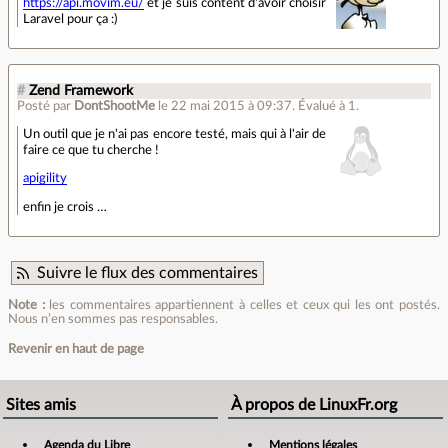
https://api.movim.eu/
et je suis content d'avoir choisir
Laravel pour ça :)
#
Zend Framework
Posté par
DontShootMe
le 22 mai 2015 à 09:37
.
Évalué à
1
.
Un outil que je n'ai pas encore testé, mais qui à l'air de
faire ce que tu cherche !
apigility
enfin je crois …
Suivre le flux des commentaires
Note :
les commentaires appartiennent à celles et ceux qui les ont postés.
Nous n’en sommes pas responsables.
Revenir en haut de page
Sites amis
À propos de LinuxFr.org
Agenda du Libre
Mentions légales