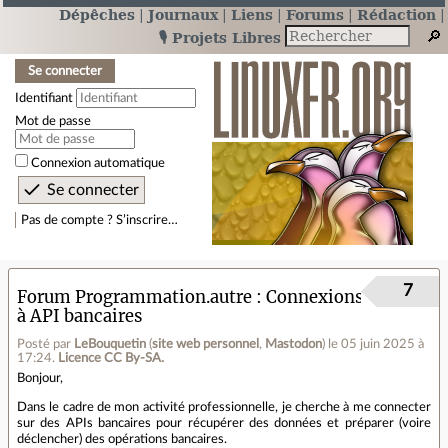
Dépêches
Journaux
Liens
Forums
Rédaction
🎙️ Projets Libres
Se connecter
Identifiant
Mot de passe
Connexion automatique
Pas de compte ? S’inscrire…
7
Forum Programmation.autre
Connexions
à API bancaires
Posté par
LeBouquetin
(
site web personnel
,
Mastodon
)
le 05 juin 2025 à
17:24
.
Licence CC By‑SA.
Bonjour,
Dans le cadre de mon activité professionnelle, je cherche à me connecter
sur des APIs bancaires pour récupérer des données et préparer (voire
déclencher) des opérations bancaires.