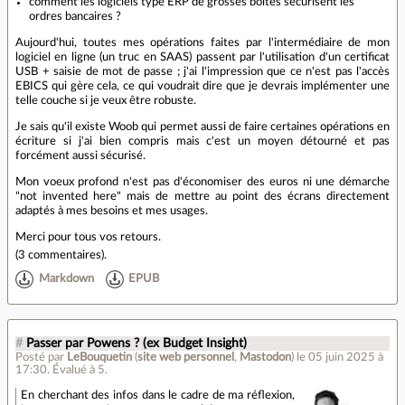
comment les logiciels type ERP de grosses boîtes sécurisent les
ordres bancaires ?
Aujourd'hui, toutes mes opérations faites par l'intermédiaire de mon
logiciel en ligne (un truc en SAAS) passent par l'utilisation d'un certificat
USB + saisie de mot de passe ; j'ai l'impression que ce n'est pas l'accès
EBICS qui gère cela, ce qui voudrait dire que je devrais implémenter une
telle couche si je veux être robuste.
Je sais qu'il existe Woob qui permet aussi de faire certaines opérations en
écriture si j'ai bien compris mais c'est un moyen détourné et pas
forcément aussi sécurisé.
Mon voeux profond n'est pas d'économiser des euros ni une démarche
"not invented here" mais de mettre au point des écrans directement
adaptés à mes besoins et mes usages.
Merci pour tous vos retours.
(
3 commentaires
).
Markdown
EPUB
#
Passer par Powens ? (ex Budget Insight)
Posté par
LeBouquetin
(
site web personnel
,
Mastodon
)
le 05 juin 2025 à
17:30
.
Évalué à
5
.
En cherchant des infos dans le cadre de ma réflexion,