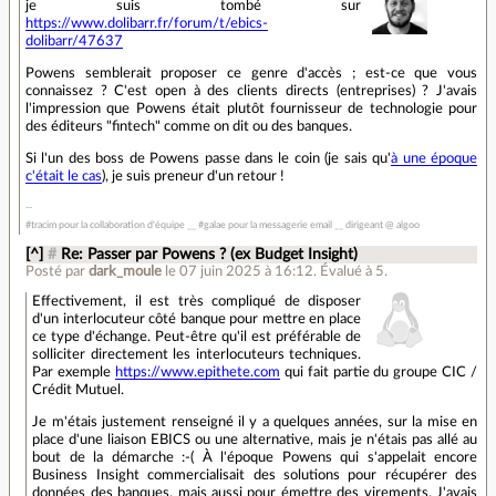
je suis tombé sur
https://www.dolibarr.fr/forum/t/ebics-
dolibarr/47637
Powens semblerait proposer ce genre d'accès ; est-ce que vous
connaissez ? C'est open à des clients directs (entreprises) ? J'avais
l'impression que Powens était plutôt fournisseur de technologie pour
des éditeurs "fintech" comme on dit ou des banques.
Si l'un des boss de Powens passe dans le coin (je sais qu'
à une époque
c'était le cas
), je suis preneur d'un retour !
#tracim pour la collaboration d'équipe __ #galae pour la messagerie email __ dirigeant @ algoo
[^]
#
Re: Passer par Powens ? (ex Budget Insight)
Posté par
dark_moule
le 07 juin 2025 à 16:12
.
Évalué à
5
.
Effectivement, il est très compliqué de disposer
d'un interlocuteur côté banque pour mettre en place
ce type d'échange. Peut-être qu'il est préférable de
solliciter directement les interlocuteurs techniques.
Par exemple
https://www.epithete.com
qui fait partie du groupe CIC /
Crédit Mutuel.
Je m'étais justement renseigné il y a quelques années, sur la mise en
place d'une liaison EBICS ou une alternative, mais je n'étais pas allé au
bout de la démarche :-( À l'époque Powens qui s'appelait encore
Business Insight commercialisait des solutions pour récupérer des
données des banques, mais aussi pour émettre des virements. J'avais