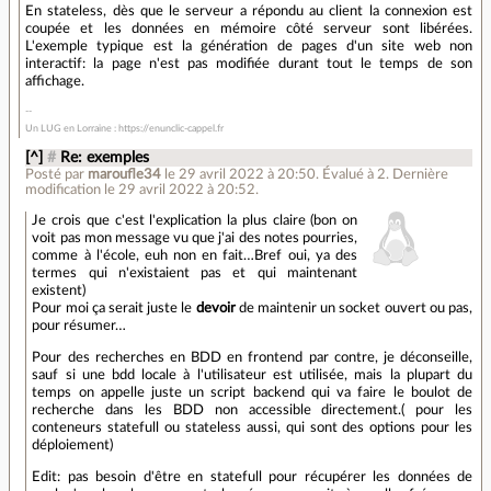
En stateless, dès que le serveur a répondu au client la connexion est
coupée et les données en mémoire côté serveur sont libérées.
L'exemple typique est la génération de pages d'un site web non
interactif: la page n'est pas modifiée durant tout le temps de son
affichage.
Un LUG en Lorraine : https://enunclic-cappel.fr
[^]
#
Re: exemples
Posté par
maroufle34
le 29 avril 2022 à 20:50
.
Évalué à
2
.
Dernière
modification le 29 avril 2022 à 20:52.
Je crois que c'est l'explication la plus claire (bon on
voit pas mon message vu que j'ai des notes pourries,
comme à l'école, euh non en fait…Bref oui, ya des
termes qui n'existaient pas et qui maintenant
existent)
Pour moi ça serait juste le
devoir
de maintenir un socket ouvert ou pas,
pour résumer…
Pour des recherches en BDD en frontend par contre, je déconseille,
sauf si une bdd locale à l'utilisateur est utilisée, mais la plupart du
temps on appelle juste un script backend qui va faire le boulot de
recherche dans les BDD non accessible directement.( pour les
conteneurs statefull ou stateless aussi, qui sont des options pour les
déploiement)
Edit: pas besoin d'être en statefull pour récupérer les données de