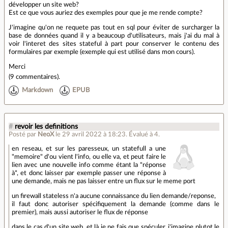
développer un site web?
Est ce que vous auriez des exemples pour que je me rende compte?
J'imagine qu'on ne requete pas tout en sql pour éviter de surcharger la
base de données quand il y a beaucoup d'utilisateurs, mais j'ai du mal à
voir l'interet des sites stateful à part pour conserver le contenu des
formulaires par exemple (exemple qui est utilisé dans mon cours).
Merci
(
9 commentaires
).
Markdown
EPUB
#
revoir les definitions
Posté par
NeoX
le 29 avril 2022 à 18:23
.
Évalué à
4
.
en reseau, et sur les paresseux, un statefull a une
"memoire" d'ou vient l'info, ou elle va, et peut faire le
lien avec une nouvelle info comme étant la "réponse
à", et donc laisser par exemple passer une réponse à
une demande, mais ne pas laisser entre un flux sur le meme port
un firewall stateless n'a aucune connaissance du lien demande/reponse,
il faut donc autoriser spécifiquement la demande (comme dans le
premier), mais aussi autoriser le flux de réponse
dans le cas d'un site web, et là je ne fais que spéculer, j'imagine plutot le