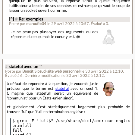
quelqu'un le plus souvent, la réponse serait à quelle fréquence
l'utilisateur a besoin de ses données et est-ce-que ça vaut le coup de
laisser un socket ouvert ou fermé.
[^]
#
Re: exemples
Posté par
maroufle34
le 29 avril 2022 à 20:57
.
Évalué à
0
.
Je ne peux pas plussoyer des arguments ou des
réponses du coup, mais le coeur y est. :)))
#
stateful avec un 'l'
Posté par
Benoît Sibaud
(
site web personnel
)
le 30 avril 2022 à 12:10
.
Évalué à
6
.
Dernière modification le 30 avril 2022 à 12:12.
à défaut de répondre à la question, je voudrais juste
préciser que le terme est
stateful
avec un seul 'l'.
(J'imagine que 'statefull' serait un équivalent de
'communist' pour un États-unien sinon).
et globalement c'est statistiquement largement plus probable de
trouver 'ful' que 'full' en terminaison anglaise :
$ grep -E "full$" /usr/share/dict/american-english

brimfull

full
