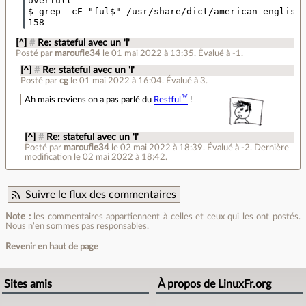
overfull

$ grep -cE "ful$" /usr/share/dict/american-english

[^]
#
Re: stateful avec un 'l'
Posté par
maroufle34
le 01 mai 2022 à 13:35
.
Évalué à
-1
.
[^]
#
Re: stateful avec un 'l'
Posté par
cg
le 01 mai 2022 à 16:04
.
Évalué à
3
.
Ah mais reviens on a pas parlé du
Restful
!
[^]
#
Re: stateful avec un 'l'
Posté par
maroufle34
le 02 mai 2022 à 18:39
.
Évalué à
-2
.
Dernière
modification le 02 mai 2022 à 18:42.
Suivre le flux des commentaires
Note :
les commentaires appartiennent à celles et ceux qui les ont postés.
Nous n’en sommes pas responsables.
Revenir en haut de page
Sites amis
À propos de LinuxFr.org