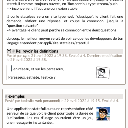
statefull comme 'toujours ouvert', en 'flux continu' type stream/push
=> inconvenient il faut une connexion stable
là ou le stateless sera un site type web "classique", le client fait une
demande, obtient une réponse, et coupe la connexion, jusqu'à la
"question suivante"
=> avantage le client peut perdre sa connexion entre deux questions
du coup, le meilleur moyen serait de voir ce que les développeurs de ton
langage entendent par appli/site stateless/statefull
[^]
#
Re: revoir les definitions
Posté par
cg
le 29 avril 2022 à 19:38
.
Évalué à
4
.
Dernière modification
le 29 avril 2022 à 19:38.
en réseau, et sur les paresseux,
Paresseux, esthète, l'est-ce ?
#
exemples
Posté par
ted
(
site web personnel
)
le 29 avril 2022 à 19:15
.
Évalué à
4
.
Une application statefull aura une représentation côté
serveur de ce que voit le client pour toute la durée de
l'utilisation. Les cas d'usage pourraient être un jeu,
une messagerie instantanée…