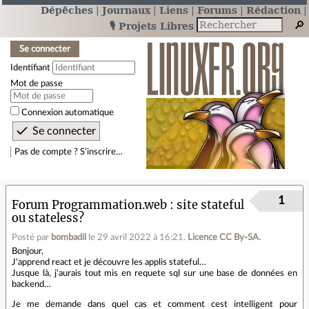
Dépêches
Journaux
Liens
Forums
Rédaction
🎙️ Projets Libres
Se connecter
Identifiant
Mot de passe
Connexion automatique
Pas de compte ? S’inscrire…
1
Forum Programmation.web
site stateful
ou stateless?
Posté par
bombadil
le 29 avril 2022 à 16:21
.
Licence CC By‑SA.
Bonjour,
J'apprend react et je découvre les applis stateful…
Jusque là, j'aurais tout mis en requete sql sur une base de données en
backend…
Je me demande dans quel cas et comment cest intelligent pour