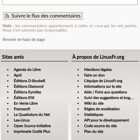
Suivre le flux des commentaires
Note :
les commentaires appartiennent à celles et ceux qui les ont postés.
Nous n’en sommes pas responsables.
Revenir en haut de page
Sites amis
À propos de LinuxFr.org
Agenda du Libre
Mentions légales
April
Faire un don
Éditions D-BookeR
L’équipe de LinuxFr.org
Éditions Diamond
Informations sur le site
Éditions Eyrolles
Aide / Foire aux questions
Éditions ENI
Suivi des suggestions et bogues
En Vente Libre
Wiki du site
Framasoft
Règles de modération
La Quadrature du Net
Statistiques
Lea-Linux
API pour le développement
Open Source Initiative
Code source du site
Imprimerie Grafik Plus
Plan du site