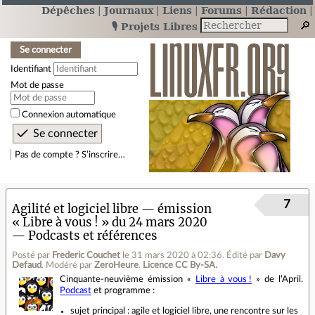
Dépêches
Journaux
Liens
Forums
Rédaction
🎙️ Projets Libres
Se connecter
Identifiant
Mot de passe
Connexion automatique
Pas de compte ? S’inscrire…
7
Agilité et logiciel libre — émission
« Libre à vous ! » du 24 mars 2020
— Podcasts et références
Posté par
Frederic Couchet
le 31 mars 2020 à 02:36
.
Édité par
Davy
Defaud
.
Modéré par
ZeroHeure
.
Licence CC By‑SA.
Cinquante‐neuvième émission «
Libre à vous !
» de l’April.
Podcast
et programme :
sujet principal : agile et logiciel libre, une rencontre sur les