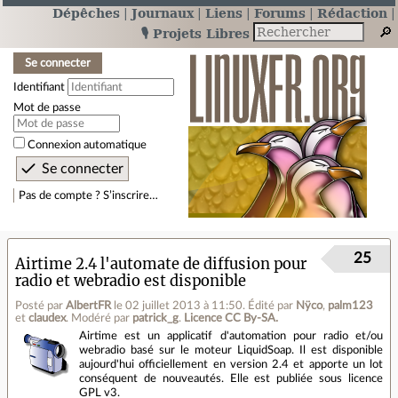
Dépêches
Journaux
Liens
Forums
Rédaction
🎙️ Projets Libres
Se connecter
Identifiant
Mot de passe
Connexion automatique
Pas de compte ? S’inscrire…
25
Airtime 2.4 l'automate de diffusion pour
radio et webradio est disponible
Posté par
AlbertFR
le 02 juillet 2013 à 11:50
.
Édité par
Nÿco
,
palm123
et
claudex
.
Modéré par
patrick_g
.
Licence CC By‑SA.
Airtime est un applicatif d'automation pour radio et/ou
webradio basé sur le moteur LiquidSoap. Il est disponible
aujourd'hui officiellement en version 2.4 et apporte un lot
conséquent de nouveautés. Elle est publiée sous licence
GPL v3.