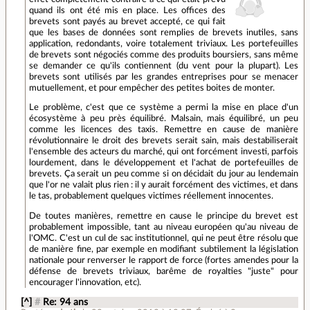
quand ils ont été mis en place. Les offices des
brevets sont payés au brevet accepté, ce qui fait
que les bases de données sont remplies de brevets inutiles, sans
application, redondants, voire totalement triviaux. Les portefeuilles
de brevets sont négociés comme des produits boursiers, sans même
se demander ce qu'ils contiennent (du vent pour la plupart). Les
brevets sont utilisés par les grandes entreprises pour se menacer
mutuellement, et pour empêcher des petites boites de monter.
Le problème, c'est que ce système a permi la mise en place d'un
écosystème à peu près équilibré. Malsain, mais équilibré, un peu
comme les licences des taxis. Remettre en cause de manière
révolutionnaire le droit des brevets serait sain, mais destabiliserait
l'ensemble des acteurs du marché, qui ont forcément investi, parfois
lourdement, dans le développement et l'achat de portefeuilles de
brevets. Ça serait un peu comme si on décidait du jour au lendemain
que l'or ne valait plus rien : il y aurait forcément des victimes, et dans
le tas, probablement quelques victimes réellement innocentes.
De toutes manières, remettre en cause le principe du brevet est
probablement impossible, tant au niveau européen qu'au niveau de
l'OMC. C'est un cul de sac institutionnel, qui ne peut être résolu que
de manière fine, par exemple en modifiant subtilement la législation
nationale pour renverser le rapport de force (fortes amendes pour la
défense de brevets triviaux, barême de royalties "juste" pour
encourager l'innovation, etc).
[^]
#
Re: 94 ans