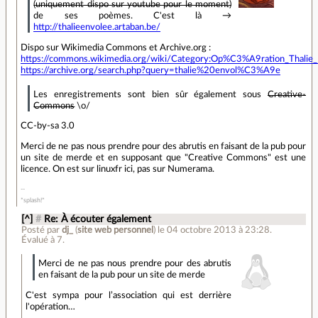
(uniquement dispo sur youtube pour le moment)
de ses poèmes. C'est là →
http://thalieenvolee.artaban.be/
Dispo sur Wikimedia Commons et Archive.org :
https://commons.wikimedia.org/wiki/Category:Op%C3%A9ration_Thal
https://archive.org/search.php?query=thalie%20envol%C3%A9e
Les enregistrements sont bien sûr également sous
Creative-
Commons
\o/
CC-by-sa 3.0
Merci de ne pas nous prendre pour des abrutis en faisant de la pub pour
un site de merde et en supposant que "Creative Commons" est une
licence. On est sur linuxfr ici, pas sur Numerama.
*splash!*
[^]
#
Re: À écouter également
Posté par
dj_
(
site web personnel
)
le 04 octobre 2013 à 23:28
.
Évalué à
7
.
Merci de ne pas nous prendre pour des abrutis
en faisant de la pub pour un site de merde
C'est sympa pour l’association qui est derrière
l'opération…