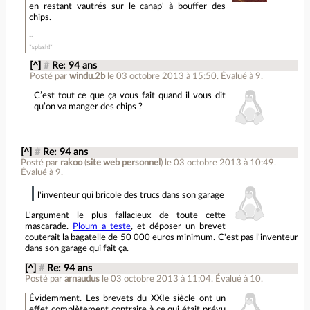
en restant vautrés sur le canap' à bouffer des
chips.
*splash!*
[^]
#
Re: 94 ans
Posté par
windu.2b
le 03 octobre 2013 à 15:50
.
Évalué à
9
.
C’est tout ce que ça vous fait quand il vous dit
qu’on va manger des chips ?
[^]
#
Re: 94 ans
Posté par
rakoo
(
site web personnel
)
le 03 octobre 2013 à 10:49
.
Évalué à
9
.
l'inventeur qui bricole des trucs dans son garage
L'argument le plus fallacieux de toute cette
mascarade.
Ploum a teste
, et déposer un brevet
couterait la bagatelle de 50 000 euros minimum. C'est pas l'inventeur
dans son garage qui fait ça.
[^]
#
Re: 94 ans
Posté par
arnaudus
le 03 octobre 2013 à 11:04
.
Évalué à
10
.
Évidemment. Les brevets du XXIe siècle ont un
effet complètement contraire à ce qui était prévu