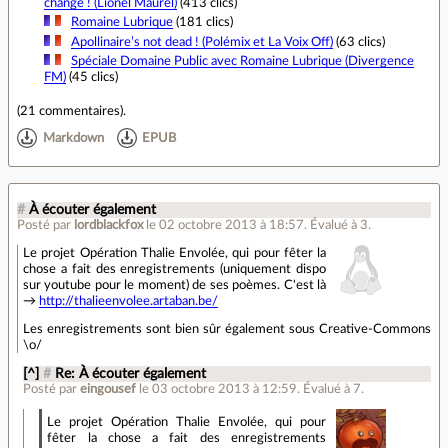
change ! (Lionel Maurel)
(413 clics)
Romaine Lubrique
(181 clics)
Apollinaire’s not dead ! (Polémix et La Voix Off)
(63 clics)
Spéciale Domaine Public avec Romaine Lubrique (Divergence
FM)
(45 clics)
(
21 commentaires
).
Markdown
EPUB
#
À écouter également
Posté par
lordblackfox
le 02 octobre 2013 à 18:57
.
Évalué à
3
.
Le projet Opération Thalie Envolée, qui pour fêter la
chose a fait des enregistrements (uniquement dispo
sur youtube pour le moment) de ses poèmes. C'est là
→
http://thalieenvolee.artaban.be/
Les enregistrements sont bien sûr également sous Creative-Commons
\o/
[^]
#
Re: À écouter également
Posté par
eingousef
le 03 octobre 2013 à 12:59
.
Évalué à
7
.
Le projet Opération Thalie Envolée, qui pour
fêter la chose a fait des enregistrements