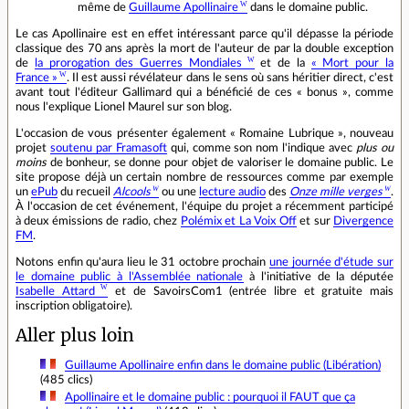
même de
Guillaume Apollinaire
dans le domaine public.
Le cas Apollinaire est en effet intéressant parce qu'il dépasse la période
classique des 70 ans après la mort de l'auteur de par la double exception
de
la prorogation des Guerres Mondiales
et de la
« Mort pour la
France »
. Il est aussi révélateur dans le sens où sans héritier direct, c'est
avant tout l'éditeur Gallimard qui a bénéficié de ces « bonus », comme
nous l'explique Lionel Maurel sur son blog.
L'occasion de vous présenter également « Romaine Lubrique », nouveau
projet
soutenu par Framasoft
qui, comme son nom l'indique avec
plus ou
moins
de bonheur, se donne pour objet de valoriser le domaine public. Le
site propose déjà un certain nombre de ressources comme par exemple
un
ePub
du recueil
Alcools
ou une
lecture audio
des
Onze mille verges
.
À l'occasion de cet événement, l'équipe du projet a récemment participé
à deux émissions de radio, chez
Polémix et La Voix Off
et sur
Divergence
FM
.
Notons enfin qu'aura lieu le 31 octobre prochain
une journée d'étude sur
le domaine public à l'Assemblée nationale
à l'initiative de la députée
Isabelle Attard
et de SavoirsCom1 (entrée libre et gratuite mais
inscription obligatoire).
Aller plus loin
Guillaume Apollinaire enfin dans le domaine public (Libération)
(485 clics)
Apollinaire et le domaine public : pourquoi il FAUT que ça