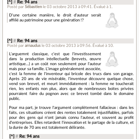
[^]
#
Re: 94 ans
Posté par
Sébastien
le 03 octobre 2013 à 09:41
.
Évalué à
1
.
D'une certaine manière, le droit d'auteur serait
affilié au patrimoine pour une génération !?
[^]
#
Re: 94 ans
Posté par
arnaudus
le 03 octobre 2013 à 09:56
.
Évalué à
10
.
L'arguemnt classique, c'est que l'investissement
dans la production intellectuelle (brevets, œuvre
artistique…) a un coût non seulement pour l'auteur
mais pour sa famille. L'image généralement associée,
c'est la femme de l'inventeur qui bricole des trucs dans son garage.
Après 20 ans de vie misérable, l'inventeur découvre quelque chose,
vend son brevet, et meurt immédiatement : la femme ne toucherait
rien, les enfants non plus, alors que de nombreuses boites privées
pourraient faire du pognon avec ce brevet tombé dans le domaine
public.
Pour ma part, je trouve l'argument complètement fallacieux : dans les
faits, ces situations créent des rentes totalement injustifiables, parfois
pour des gens qui n'ont jamais connu l'auteur, et souvent au profit
d'entreprises. Elles retardent l'innovation et le partage de la culture, et
la durée de 70 ans est totalement délirante.
[^]
#
Re: 94 ans