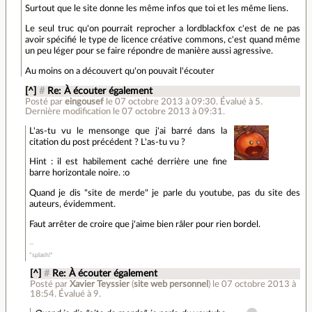
Surtout que le site donne les même infos que toi et les même liens.
Le seul truc qu'on pourrait reprocher a lordblackfox c'est de ne pas
avoir spécifié le type de licence créative commons, c'est quand même
un peu léger pour se faire répondre de manière aussi agressive.
Au moins on a découvert qu'on pouvait l'écouter
[^]
#
Re: À écouter également
Posté par
eingousef
le 07 octobre 2013 à 09:30
.
Évalué à
5
.
Dernière modification le 07 octobre 2013 à 09:31.
L'as-tu vu le mensonge que j'ai barré dans la
citation du post précédent ? L'as-tu vu ?
Hint : il est habilement caché derrière une fine
barre horizontale noire. :o
Quand je dis "site de merde" je parle du youtube, pas du site des
auteurs, évidemment.
Faut arrêter de croire que j'aime bien râler pour rien bordel.
*splash!*
[^]
#
Re: À écouter également
Posté par
Xavier Teyssier
(
site web personnel
)
le 07 octobre 2013 à
18:54
.
Évalué à
9
.