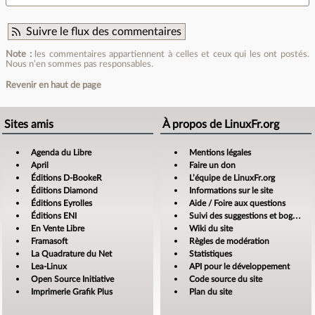
Suivre le flux des commentaires
Note :
les commentaires appartiennent à celles et ceux qui les ont postés.
Nous n’en sommes pas responsables.
Revenir en haut de page
Sites amis
À propos de LinuxFr.org
Agenda du Libre
Mentions légales
April
Faire un don
Éditions D-BookeR
L’équipe de LinuxFr.org
Éditions Diamond
Informations sur le site
Éditions Eyrolles
Aide / Foire aux questions
Éditions ENI
Suivi des suggestions et bogues
En Vente Libre
Wiki du site
Framasoft
Règles de modération
La Quadrature du Net
Statistiques
Lea-Linux
API pour le développement
Open Source Initiative
Code source du site
Imprimerie Grafik Plus
Plan du site