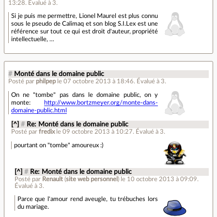
13:28
.
Évalué à
3
.
Si je puis me permettre, Lionel Maurel est plus connu
sous le pseudo de Calimaq et son blog S.I.Lex est une
référence sur tout ce qui est droit d'auteur, propriété
intellectuelle, …
#
Monté dans le domaine public
Posté par
philpep
le 07 octobre 2013 à 18:46
.
Évalué à
3
.
On ne "tombe" pas dans le domaine public, on y
monte:
http://www.bortzmeyer.org/monte-dans-
domaine-public.html
[^]
#
Re: Monté dans le domaine public
Posté par
fredix
le 09 octobre 2013 à 10:27
.
Évalué à
3
.
pourtant on "tombe" amoureux :)
[^]
#
Re: Monté dans le domaine public
Posté par
Renault
(
site web personnel
)
le 10 octobre 2013 à 09:09
.
Évalué à
3
.
Parce que l'amour rend aveugle, tu trébuches lors
du mariage.