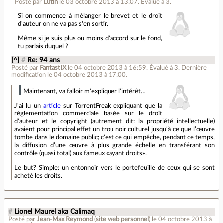
Posté par
Lutin
le 03 octobre 2013 à 13:07
.
Évalué à
3
.
Si on commence à mélanger le brevet et le droit
d'auteur on ne va pas s'en sortir.
Même si je suis plus ou moins d'accord sur le fond,
tu parlais duquel ?
[^]
#
Re: 94 ans
Posté par
FantastIX
le 04 octobre 2013 à 16:59
.
Évalué à
3
.
Dernière
modification le 04 octobre 2013 à 17:00.
Maintenant, va falloir m'expliquer l'intérêt…
J'ai lu un
article
sur TorrentFreak expliquant que la
réglementation commerciale basée sur le droit
d'auteur et le copyright (autrement dit: la propriété intellectuelle)
avaient pour principal effet un trou noir culturel jusqu'à ce que l’œuvre
tombe dans le domaine public; c'est ce qui empêche, pendant ce temps,
la diffusion d’une œuvre à plus grande échelle en transférant son
contrôle (quasi total) aux fameux «ayant droits».
Le but? Simple: un entonnoir vers le portefeuille de ceux qui se sont
acheté les droits.
#
Lionel Maurel aka Calimaq
Posté par
Jean-Max Reymond
(
site web personnel
)
le 04 octobre 2013 à