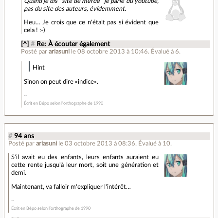
Quand je dis "site de merde" je parle du youtube,
pas du site des auteurs, évidemment.
Heu… Je crois que ce n'était pas si évident que
cela ! :-)
[^]
#
Re: À écouter également
Posté par
ariasuni
le 08 octobre 2013 à 10:46
.
Évalué à
6
.
Hint
Sinon on peut dire «indice».
Écrit en Bépo selon l’orthographe de 1990
#
94 ans
Posté par
ariasuni
le 03 octobre 2013 à 08:36
.
Évalué à
10
.
S'il avait eu des enfants, leurs enfants auraient eu
cette rente jusqu'à leur mort, soit une génération et
demi.
Maintenant, va falloir m'expliquer l'intérêt…
Écrit en Bépo selon l’orthographe de 1990