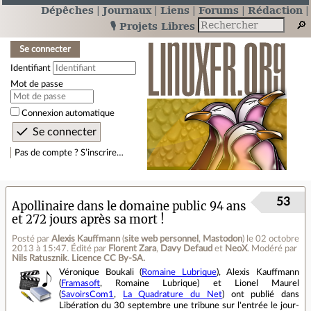
Dépêches
Journaux
Liens
Forums
Rédaction
🎙️ Projets Libres
Se connecter
Identifiant
Mot de passe
Connexion automatique
Pas de compte ? S’inscrire…
53
Apollinaire dans le domaine public 94 ans
et 272 jours après sa mort !
Posté par
Alexis Kauffmann
(
site web personnel
,
Mastodon
)
le 02 octobre
2013 à 15:47
.
Édité par
Florent Zara
,
Davy Defaud
et
NeoX
.
Modéré par
Nils Ratusznik
.
Licence CC By‑SA.
Véronique Boukali (
Romaine Lubrique
), Alexis Kauffmann
(
Framasoft
, Romaine Lubrique) et Lionel Maurel
(
SavoirsCom1
,
La Quadrature du Net
) ont publié dans
Libération du 30 septembre une tribune sur l'entrée le jour-