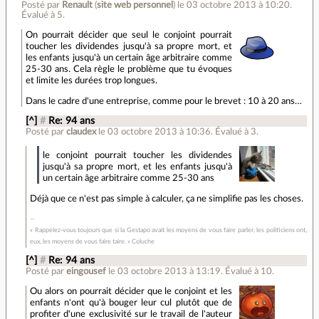
Posté par
Renault
(
site web personnel
)
le 03 octobre 2013 à 10:20
.
Évalué à
5
.
On pourrait décider que seul le conjoint pourrait
toucher les dividendes jusqu'à sa propre mort, et
les enfants jusqu'à un certain âge arbitraire comme
25-30 ans. Cela règle le problème que tu évoques
et limite les durées trop longues.
Dans le cadre d'une entreprise, comme pour le brevet : 10 à 20 ans…
[^]
#
Re: 94 ans
Posté par
claudex
le 03 octobre 2013 à 10:36
.
Évalué à
3
.
le conjoint pourrait toucher les dividendes
jusqu'à sa propre mort, et les enfants jusqu'à
un certain âge arbitraire comme 25-30 ans
Déjà que ce n'est pas simple à calculer, ça ne simplifie pas les choses.
« Rappelez-vous toujours que si la Gestapo avait les moyens de vous faire parler, les politiciens ont,
eux, les moyens de vous faire taire. » Coluche
[^]
#
Re: 94 ans
Posté par
eingousef
le 03 octobre 2013 à 13:19
.
Évalué à
10
.
Ou alors on pourrait décider que le conjoint et les
enfants n'ont qu'à bouger leur cul plutôt que de
profiter d'une exclusivité sur le travail de l'auteur