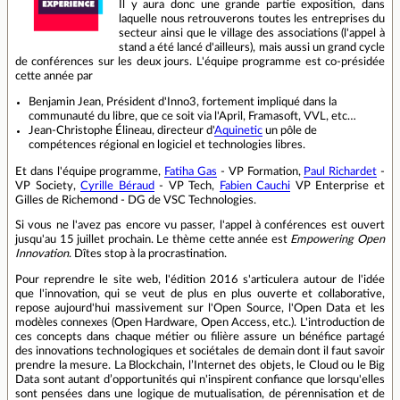
Il y aura donc une grande partie exposition, dans
laquelle nous retrouverons toutes les entreprises du
secteur ainsi que le village des associations (l'appel à
stand a été lancé d'ailleurs), mais aussi un grand cycle
de conférences sur les deux jours. L'équipe programme est co-présidée
cette année par
Benjamin Jean, Président d'Inno3, fortement impliqué dans la
communauté du libre, que ce soit via l'April, Framasoft, VVL, etc…
Jean-Christophe Élineau, directeur d'
Aquinetic
un pôle de
compétences régional en logiciel et technologies libres.
Et dans l'équipe programme,
Fatiha Gas
- VP Formation,
Paul Richardet
-
VP Society,
Cyrille Béraud
- VP Tech,
Fabien Cauchi
VP Enterprise et
Gilles de Richemond - DG de VSC Technologies.
Si vous ne l'avez pas encore vu passer, l'appel à conférences est ouvert
jusqu'au 15 juillet prochain. Le thème cette année est
Empowering Open
Innovation
. Dîtes stop à la procrastination.
Pour reprendre le site web, l'édition 2016 s'articulera autour de l'idée
que l'innovation, qui se veut de plus en plus ouverte et collaborative,
repose aujourd'hui massivement sur l'Open Source, l'Open Data et les
modèles connexes (Open Hardware, Open Access, etc.). L'introduction de
ces concepts dans chaque métier ou filière assure un bénéfice partagé
des innovations technologiques et sociétales de demain dont il faut savoir
prendre la mesure. La Blockchain, l’Internet des objets, le Cloud ou le Big
Data sont autant d’opportunités qui n'inspirent confiance que lorsqu'elles
sont pensées dans une logique de mutualisation, de pérennisation et de