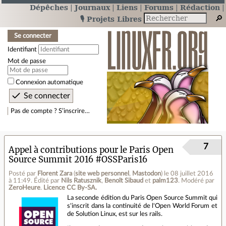
Dépêches
Journaux
Liens
Forums
Rédaction
🎙️ Projets Libres
Se connecter
Identifiant
Mot de passe
Connexion automatique
Pas de compte ? S’inscrire…
7
Appel à contributions pour le Paris Open
Source Summit 2016 #OSSParis16
Posté par
Florent Zara
(
site web personnel
,
Mastodon
)
le 08 juillet 2016
à 11:49
.
Édité par
Nils Ratusznik
,
Benoît Sibaud
et
palm123
.
Modéré par
ZeroHeure
.
Licence CC By‑SA.
La seconde édition du Paris Open Source Summit qui
s'inscrit dans la continuité de l'Open World Forum et
de Solution Linux, est sur les rails.