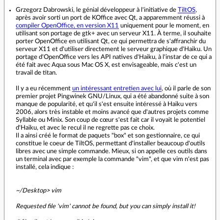
Grzegorz Dabrowski, le génial développeur à l'initiative de
TiltOS
,
après avoir sorti un port de KOffice avec Qt, a apparemment réussi à
compiler OpenOffice, en version X11
uniquement pour le moment, en
utilisant son portage de gtk+ avec un serveur X11. À terme, il souhaite
porter OpenOffice en utilisant Qt, ce qui permettra de s'affranchir du
serveur X11 et d'utiliser directement le serveur graphique d'Haiku. Un
portage d'OpenOffice vers les API natives d'Haiku, à l'instar de ce qui a
été fait avec Aqua sous Mac OS X, est envisageable, mais c'est un
travail de titan.
Il y a eu récemment
un intéressant entretien avec lui
, où il parle de son
premier projet Pingwinek GNU/Linux, qui a été abandonné suite à son
manque de popularité, et qu'il s'est ensuite intéressé à Haiku vers
2006, alors très instable et moins avancé que d'autres projets comme
Syllable ou Minix. Son coup de cœur s'est fait car il voyait le potentiel
d'Haiku, et avec le recul il ne regrette pas ce choix.
Il a ainsi créé le format de paquets "box" et son gestionnaire, ce qui
constitue le coeur de TiltOS, permettant d'installer beaucoup d'outils
libres avec une simple commande. Mieux, si on appelle ces outils dans
un terminal avec par exemple la commande "vim", et que vim n'est pas
installé, cela indique :
~/Desktop> vim
Requested file 'vim' cannot be found, but you can simply install it!