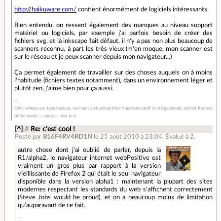
http://haikuware.com/
contient énormément de logiciels intéressants.
Bien entendu, on ressent également des manques au niveau support
matériel ou logiciels, par exemple j'ai parfois besoin de créer des
fichiers svg, et là inkscape fait défaut, il n'y a pas non plus beaucoup de
scanners reconnu, à part les très vieux (m'en moque, mon scanner est
sur le réseau et je peux scanner depuis mon navigateur...)
Ça permet également de travailler sur des choses auquels on à moins
l'habitude (fichiers textes notamment), dans un environnement léger et
plutôt zen, j'aime bien pour ça aussi.
Only wimps use tape backup: real men just upload their important stuff on megaupload, and let the rest
of the world ~~mirror~~ link to it
[^]
#
Re: c'est cool !
Posté par
B16F4RV4RD1N
le 25 août 2010 à 23:04
.
Évalué à
2
.
autre chose dont j'ai oublié de parler, depuis la
R1/alpha2, le navigateur internet webPositive est
vraiment un gros plus par rapport à la version
vieillissante de Firefox 2 qui était le seul navigateur
disponible dans la version alpha1 : maintenant la plupart des sites
modernes respectant les standards du web s'affichent correctement
(Steve Jobs would be proud), et on a beaucoup moins de limitation
qu'auparavant de ce fait.