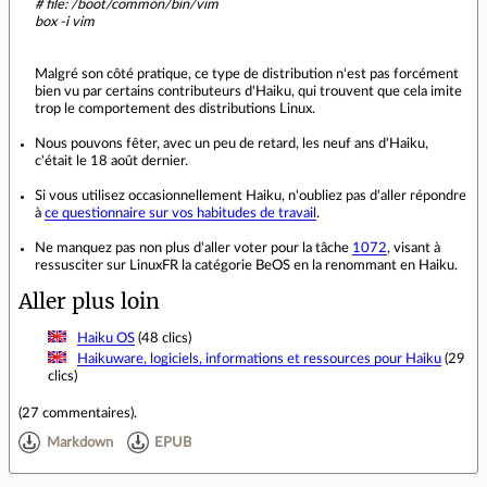
# file: /boot/common/bin/vim
box -i vim
Malgré son côté pratique, ce type de distribution n'est pas forcément
bien vu par certains contributeurs d'Haiku, qui trouvent que cela imite
trop le comportement des distributions Linux.
Nous pouvons fêter, avec un peu de retard, les neuf ans d'Haiku,
c'était le 18 août dernier.
Si vous utilisez occasionnellement Haiku, n'oubliez pas d'aller répondre
à
ce questionnaire sur vos habitudes de travail
.
Ne manquez pas non plus d'aller voter pour la tâche
1072
, visant à
ressusciter sur LinuxFR la catégorie BeOS en la renommant en Haiku.
Aller plus loin
Haiku OS
(48 clics)
Haikuware, logiciels, informations et ressources pour Haiku
(29
clics)
(
27 commentaires
).
Markdown
EPUB