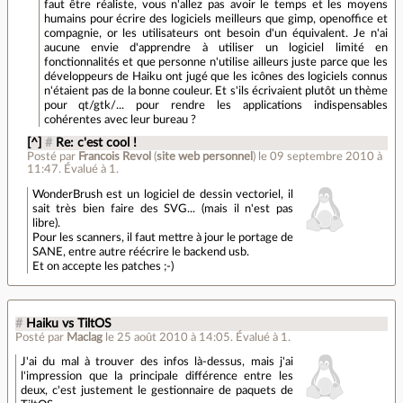
faut être réaliste, vous n'allez pas avoir le temps et les moyens
humains pour écrire des logiciels meilleurs que gimp, openoffice et
compagnie, or les utilisateurs ont besoin d'un équivalent. Je n'ai
aucune envie d'apprendre à utiliser un logiciel limité en
fonctionnalités et que personne n'utilise ailleurs juste parce que les
développeurs de Haiku ont jugé que les icônes des logiciels connus
n'étaient pas de la bonne couleur. Et s'ils écrivaient plutôt un thème
pour qt/gtk/... pour rendre les applications indispensables
cohérentes avec leur bureau ?
[^]
#
Re: c'est cool !
Posté par
Francois Revol
(
site web personnel
)
le 09 septembre 2010 à
11:47
.
Évalué à
1
.
WonderBrush est un logiciel de dessin vectoriel, il
sait très bien faire des SVG... (mais il n'est pas
libre).
Pour les scanners, il faut mettre à jour le portage de
SANE, entre autre réécrire le backend usb.
Et on accepte les patches ;-)
#
Haiku vs TiltOS
Posté par
Maclag
le 25 août 2010 à 14:05
.
Évalué à
1
.
J'ai du mal à trouver des infos là-dessus, mais j'ai
l'impression que la principale différence entre les
deux, c'est justement le gestionnaire de paquets de