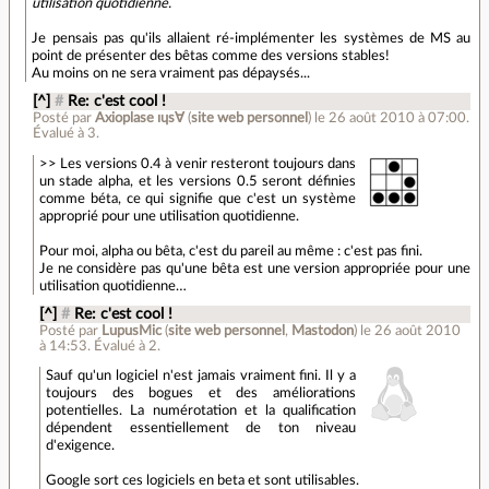
utilisation quotidienne.
Je pensais pas qu'ils allaient ré-implémenter les systèmes de MS au
point de présenter des bêtas comme des versions stables!
Au moins on ne sera vraiment pas dépaysés...
[^]
#
Re: c'est cool !
Posté par
Axioplase ıɥs∀
(
site web personnel
)
le 26 août 2010 à 07:00
.
Évalué à
3
.
>> Les versions 0.4 à venir resteront toujours dans
un stade alpha, et les versions 0.5 seront définies
comme béta, ce qui signifie que c'est un système
approprié pour une utilisation quotidienne.
Pour moi, alpha ou bêta, c'est du pareil au même : c'est pas fini.
Je ne considère pas qu'une bêta est une version appropriée pour une
utilisation quotidienne…
[^]
#
Re: c'est cool !
Posté par
LupusMic
(
site web personnel
,
Mastodon
)
le 26 août 2010
à 14:53
.
Évalué à
2
.
Sauf qu'un logiciel n'est jamais vraiment fini. Il y a
toujours des bogues et des améliorations
potentielles. La numérotation et la qualification
dépendent essentiellement de ton niveau
d'exigence.
Google sort ces logiciels en beta et sont utilisables.