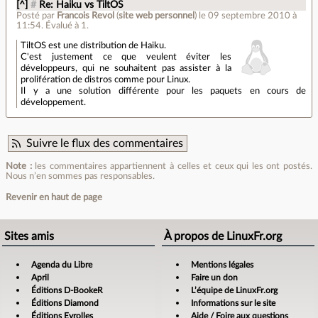
[^]
#
Re: Haiku vs TiltOS
Posté par
Francois Revol
(
site web personnel
)
le 09 septembre 2010 à
11:54
.
Évalué à
1
.
TiltOS est une distribution de Haiku.
C'est justement ce que veulent éviter les
développeurs, qui ne souhaitent pas assister à la
prolifération de distros comme pour Linux.
Il y a une solution différente pour les paquets en cours de
développement.
Suivre le flux des commentaires
Note :
les commentaires appartiennent à celles et ceux qui les ont postés.
Nous n’en sommes pas responsables.
Revenir en haut de page
Sites amis
À propos de LinuxFr.org
Agenda du Libre
Mentions légales
April
Faire un don
Éditions D-BookeR
L’équipe de LinuxFr.org
Éditions Diamond
Informations sur le site
Éditions Eyrolles
Aide / Foire aux questions