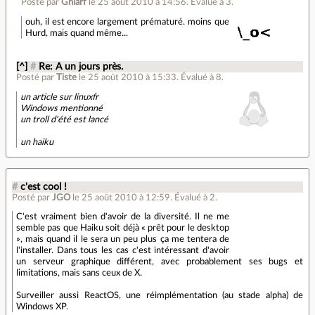
Posté par
Gniarf
le 25 août 2010 à 14:56
.
Évalué à
3
.
ouh, il est encore largement prématuré. moins que
Hurd, mais quand même...
[^]
#
Re: A un jours près.
Posté par
Tiste
le 25 août 2010 à 15:33
.
Évalué à
8
.
un article sur linuxfr
Windows mentionné
un troll d'été est lancé
un haiku
#
c'est cool !
Posté par
JGO
le 25 août 2010 à 12:59
.
Évalué à
2
.
C'est vraiment bien d'avoir de la diversité. Il ne me
semble pas que Haiku soit déjà « prêt pour le desktop
», mais quand il le sera un peu plus ça me tentera de
l'installer. Dans tous les cas c'est intéressant d'avoir
un serveur graphique différent, avec probablement ses bugs et
limitations, mais sans ceux de X.
Surveiller aussi ReactOS, une réimplémentation (au stade alpha) de
Windows XP.