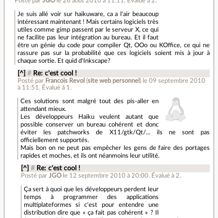
Posté par
JGO
le 26 août 2010 à 11:11
.
Évalué à
2
.
Je suis allé voir sur haikuware, ca a l'air beaucoup
intéressant maintenant ! Mais certains logiciels très
utiles comme gimp passent par le serveur X, ce qui
ne facilite pas leur intégration au bureau. Et il faut
être un génie du code pour compiler Qt, OOo ou KOffice, ce qui ne
rassure pas sur la probabilité que ces logiciels soient mis à jour à
chaque sortie. Et quid d'Inkscape?
[^]
#
Re: c'est cool !
Posté par
Francois Revol
(
site web personnel
)
le 09 septembre 2010
à 11:51
.
Évalué à
1
.
Ces solutions sont malgré tout des pis-aller en
attendant mieux.
Les développeurs Haiku veulent autant que
possible conserver un bureau cohérent et donc
éviter les patchworks de X11/gtk/Qt/... ils ne sont pas
officiellement supportés.
Mais bon on ne peut pas empêcher les gens de faire des portages
rapides et moches, et ils ont néanmoins leur utilité.
[^]
#
Re: c'est cool !
Posté par
JGO
le 12 septembre 2010 à 20:00
.
Évalué à
2
.
Ça sert à quoi que les développeurs perdent leur
temps à programmer des applications
multiplateformes si c'est pour entendre une
distribution dire que « ça fait pas cohérent » ? Il