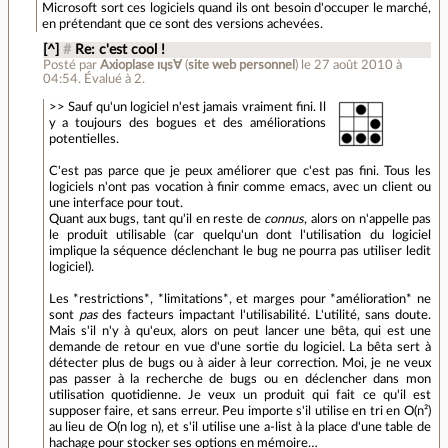
Microsoft sort ces logiciels quand ils ont besoin d'occuper le marché,
en prétendant que ce sont des versions achevées.
[^]
#
Re: c'est cool !
Posté par
Axioplase ıɥs∀
(
site web personnel
)
le 27 août 2010 à
04:54
.
Évalué à
2
.
>> Sauf qu'un logiciel n'est jamais vraiment fini. Il
y a toujours des bogues et des améliorations
potentielles.
C'est pas parce que je peux améliorer que c'est pas fini. Tous les
logiciels n'ont pas vocation à finir comme emacs, avec un client ou
une interface pour tout.
Quant aux bugs, tant qu'il en reste de
connus
, alors on n'appelle pas
le produit utilisable (car quelqu'un dont l'utilisation du logiciel
implique la séquence déclenchant le bug ne pourra pas utiliser ledit
logiciel).
Les *restrictions*, *limitations*, et marges pour *amélioration* ne
sont
pas
des facteurs impactant l'utilisabilité. L'utilité, sans doute.
Mais s'il n'y à qu'eux, alors on peut lancer une bêta, qui est une
demande de retour en vue d'une sortie du logiciel. La bêta sert à
détecter plus de bugs ou à aider à leur correction. Moi, je ne veux
pas passer à la recherche de bugs ou en déclencher dans mon
utilisation quotidienne. Je veux un produit qui fait ce qu'il est
supposer faire, et sans erreur. Peu importe s'il utilise en tri en O(n²)
au lieu de O(n log n), et s'il utilise une a-list à la place d'une table de
hachage pour stocker ses options en mémoire…