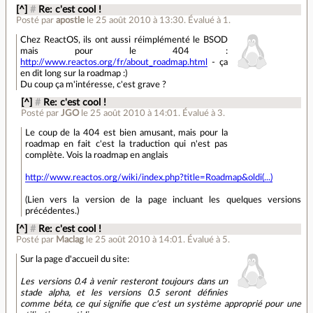
[^]
#
Re: c'est cool !
Posté par
apostle
le 25 août 2010 à 13:30
.
Évalué à
1
.
Chez ReactOS, ils ont aussi réimplémenté le BSOD
mais pour le 404 :
http://www.reactos.org/fr/about_roadmap.html
- ça
en dit long sur la roadmap :)
Du coup ça m'intéresse, c'est grave ?
[^]
#
Re: c'est cool !
Posté par
JGO
le 25 août 2010 à 14:01
.
Évalué à
3
.
Le coup de la 404 est bien amusant, mais pour la
roadmap en fait c'est la traduction qui n'est pas
complète. Vois la roadmap en anglais
http://www.reactos.org/wiki/index.php?title=Roadmap&oldi(...)
(Lien vers la version de la page incluant les quelques versions
précédentes.)
[^]
#
Re: c'est cool !
Posté par
Maclag
le 25 août 2010 à 14:01
.
Évalué à
5
.
Sur la page d'accueil du site:
Les versions 0.4 à venir resteront toujours dans un
stade alpha, et les versions 0.5 seront définies
comme béta, ce qui signifie que c'est un système approprié pour une