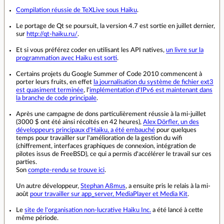
Compilation réussie de TeXLive sous Haiku
.
Le portage de Qt se poursuit, la version 4.7 est sortie en juillet dernier,
sur
http://qt-haiku.ru/
.
Et si vous préférez coder en utilisant les API natives,
un livre sur la
programmation avec Haiku est sorti
.
Certains projets du Google Summer of Code 2010 commencent à
porter leurs fruits, en effet
la journalisation du système de fichier ext3
est quasiment terminée
, l'
implémentation d'IPv6 est maintenant dans
la branche de code principale
.
Après une campagne de dons particulièrement réussie à la mi-juillet
(3000 $ ont été ainsi récoltés en 42 heures),
Alex Dörfler, un des
développeurs principaux d'Haiku, a été embauché
pour quelques
temps pour travailler sur l'amélioration de la gestion du wifi
(chiffrement, interfaces graphiques de connexion, intégration de
pilotes issus de FreeBSD), ce qui a permis d'accélérer le travail sur ces
parties.
Son
compte-rendu se trouve ici
.
Un autre développeur,
Stephan Aßmus
, a ensuite pris le relais à la mi-
août
pour travailler sur app_server, MediaPlayer et Media Kit
.
Le
site de l'organisation non-lucrative Haiku Inc.
a été lancé à cette
même période.