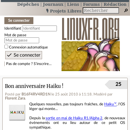
Dépêches
Journaux
Liens
Forums
Rédaction
🎙️ Projets Libres
Se connecter
Identifiant
Mot de passe
Connexion automatique
Pas de compte ? S’inscrire…
25
Bon anniversaire Haiku !
Posté par
B16F4RV4RD1N
le 25 août 2010 à 11:18
.
Modéré par
Florent Zara
.
Quelques nouvelles, pas toujours fraîches, de
Haiku
, l'OS
léger qui monte...
Depuis la
sortie en mai de Haiku R1/Alpha 2
, de nouveaux
événements ont eu lieu autour de ce petit OS
sympathique.