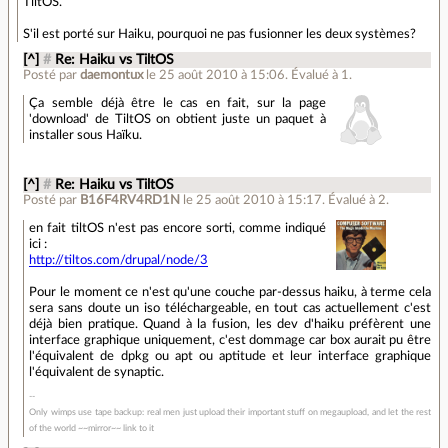
TiltOS.
S'il est porté sur Haiku, pourquoi ne pas fusionner les deux systèmes?
[^]
#
Re: Haiku vs TiltOS
Posté par
daemontux
le 25 août 2010 à 15:06
.
Évalué à
1
.
Ça semble déjà être le cas en fait, sur la page
'download' de TiltOS on obtient juste un paquet à
installer sous Haïku.
[^]
#
Re: Haiku vs TiltOS
Posté par
B16F4RV4RD1N
le 25 août 2010 à 15:17
.
Évalué à
2
.
en fait tiltOS n'est pas encore sorti, comme indiqué
ici :
http://tiltos.com/drupal/node/3
Pour le moment ce n'est qu'une couche par-dessus haiku, à terme cela
sera sans doute un iso téléchargeable, en tout cas actuellement c'est
déjà bien pratique. Quand à la fusion, les dev d'haiku préfèrent une
interface graphique uniquement, c'est dommage car box aurait pu être
l'équivalent de dpkg ou apt ou aptitude et leur interface graphique
l'équivalent de synaptic.
Only wimps use tape backup: real men just upload their important stuff on megaupload, and let the rest
of the world ~~mirror~~ link to it