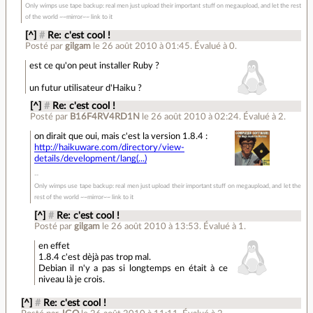
Only wimps use tape backup: real men just upload their important stuff on megaupload, and let the rest
of the world ~~mirror~~ link to it
[^]
#
Re: c'est cool !
Posté par
gilgam
le 26 août 2010 à 01:45
.
Évalué à
0
.
est ce qu'on peut installer Ruby ?
un futur utilisateur d'Haiku ?
[^]
#
Re: c'est cool !
Posté par
B16F4RV4RD1N
le 26 août 2010 à 02:24
.
Évalué à
2
.
on dirait que oui, mais c'est la version 1.8.4 :
http://haikuware.com/directory/view-
details/development/lang(...)
Only wimps use tape backup: real men just upload their important stuff on megaupload, and let the
rest of the world ~~mirror~~ link to it
[^]
#
Re: c'est cool !
Posté par
gilgam
le 26 août 2010 à 13:53
.
Évalué à
1
.
en effet
1.8.4 c'est dèjà pas trop mal.
Debian il n'y a pas si longtemps en était à ce
niveau là je crois.
[^]
#
Re: c'est cool !