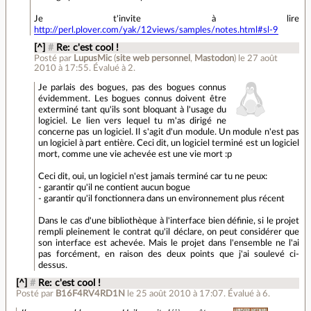
Je t'invite à lire
http://perl.plover.com/yak/12views/samples/notes.html#sl-9
[^]
#
Re: c'est cool !
Posté par
LupusMic
(
site web personnel
,
Mastodon
)
le 27 août
2010 à 17:55
.
Évalué à
2
.
Je parlais des bogues, pas des bogues connus
évidemment. Les bogues connus doivent être
exterminé tant qu'ils sont bloquant à l'usage du
logiciel. Le lien vers lequel tu m'as dirigé ne
concerne pas un logiciel. Il s'agit d'un module. Un module n'est pas
un logiciel à part entière. Ceci dit, un logiciel terminé est un logiciel
mort, comme une vie achevée est une vie mort :p
Ceci dit, oui, un logiciel n'est jamais terminé car tu ne peux:
- garantir qu'il ne contient aucun bogue
- garantir qu'il fonctionnera dans un environnement plus récent
Dans le cas d'une bibliothèque à l'interface bien définie, si le projet
rempli pleinement le contrat qu'il déclare, on peut considérer que
son interface est achevée. Mais le projet dans l'ensemble ne l'ai
pas forcément, en raison des deux points que j'ai soulevé ci-
dessus.
[^]
#
Re: c'est cool !
Posté par
B16F4RV4RD1N
le 25 août 2010 à 17:07
.
Évalué à
6
.