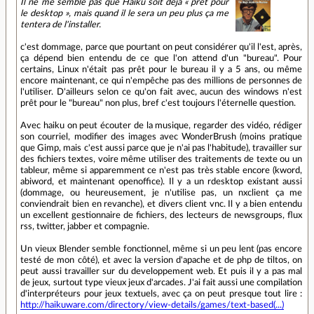
Il ne me semble pas que Haiku soit déjà « prêt pour
le desktop », mais quand il le sera un peu plus ça me
tentera de l'installer.
c'est dommage, parce que pourtant on peut considérer qu'il l'est, après,
ça dépend bien entendu de ce que l'on attend d'un "bureau". Pour
certains, Linux n'était pas prêt pour le bureau il y a 5 ans, ou même
encore maintenant, ce qui n'empêche pas des millions de personnes de
l'utiliser. D'ailleurs selon ce qu'on fait avec, aucun des windows n'est
prêt pour le "bureau" non plus, bref c'est toujours l'éternelle question.
Avec haiku on peut écouter de la musique, regarder des vidéo, rédiger
son courriel, modifier des images avec WonderBrush (moins pratique
que Gimp, mais c'est aussi parce que je n'ai pas l'habitude), travailler sur
des fichiers textes, voire même utiliser des traitements de texte ou un
tableur, même si apparemment ce n'est pas très stable encore (kword,
abiword, et maintenant openoffice). Il y a un rdesktop existant aussi
(dommage, ou heureusement, je n'utilise pas, un nxclient ça me
conviendrait bien en revanche), et divers client vnc. Il y a bien entendu
un excellent gestionnaire de fichiers, des lecteurs de newsgroups, flux
rss, twitter, jabber et compagnie.
Un vieux Blender semble fonctionnel, même si un peu lent (pas encore
testé de mon côté), et avec la version d'apache et de php de tiltos, on
peut aussi travailler sur du developpement web. Et puis il y a pas mal
de jeux, surtout type vieux jeux d'arcades. J'ai fait aussi une compilation
d'interpréteurs pour jeux textuels, avec ça on peut presque tout lire :
http://haikuware.com/directory/view-details/games/text-based(...)