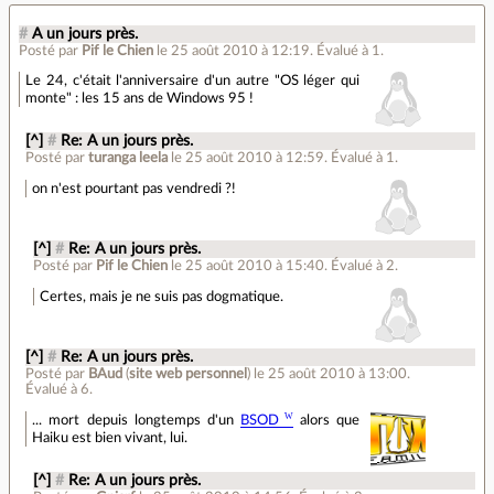
#
A un jours près.
Posté par
Pif le Chien
le 25 août 2010 à 12:19
.
Évalué à
1
.
Le 24, c'était l'anniversaire d'un autre "OS léger qui
monte" : les 15 ans de Windows 95 !
[^]
#
Re: A un jours près.
Posté par
turanga leela
le 25 août 2010 à 12:59
.
Évalué à
1
.
on n'est pourtant pas vendredi ?!
[^]
#
Re: A un jours près.
Posté par
Pif le Chien
le 25 août 2010 à 15:40
.
Évalué à
2
.
Certes, mais je ne suis pas dogmatique.
[^]
#
Re: A un jours près.
Posté par
BAud
(
site web personnel
)
le 25 août 2010 à 13:00
.
Évalué à
6
.
... mort depuis longtemps d'un
BSOD
alors que
Haiku est bien vivant, lui.
[^]
#
Re: A un jours près.