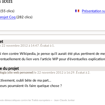
s loin
(55 clics)
Présentation s
 projet Coq
(282 clics)
.
et
le 22 novembre 2012 à 14:47
.
Évalué à
1
.
i rien contre Wikipedia, je pense qu'il aurait été plus pertinent de me
éventuellement du lien vers l'article WP pour d'éventuelles explicati
te du projet
logia
(
site web personnel
)
le 22 novembre 2012 à 16:29
.
Évalué à
2
.
ectivement, oubli bête de ma part…
eurs pourraient-ils faire quelque chose ?
 choix démocratiques contre les Traités européens » - Jean-Claude Junker