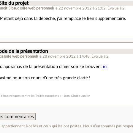
Site du projet
enoît Sibaud
(
site web personnel
)
le 22 novembre 2012 à 21:02
.
Évalué à
2
.
P étant déjà dans la dépêche, j'ai remplacé le lien supplémentaire.
ode de la présentation
ia
(
site web personnel
)
le 28 novembre 2012 à 14:48
.
Évalué à
2
.
 diaporamas de la présentation d'hier soir se trouvent
ici
.
ime pour son cours d'une très grande clarté !
ix démocratiques contre les Traités européens » - Jean-Claude Junker
 des commentaires
appartiennent à celles et ceux qui les ont postés. Nous n’en sommes pas respo