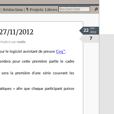
Rédaction
🎙️ Projets Libres
nov.
 27/11/2012
22
2012
7
Modéré par
rootix
.
r le logiciel assistant de preuve
Coq
.
ordera pour cette première partie le cadre
 sera la première d'une série couvrant les
atiques » afin que chaque participant puisse