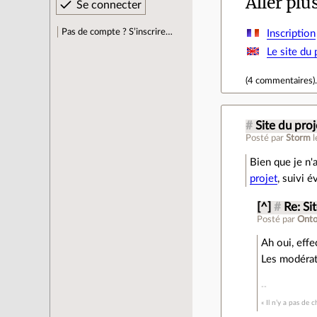
Aller plu
Pas de compte ? S’inscrire…
Inscription
Le site du
(
4 commentaires
)
#
Site du proj
Posté par
Storm
Bien que je n'a
projet
, suivi 
[^]
#
Re: Si
Posté par
Onto
Ah oui, eff
Les modérat
« Il n’y a pas de