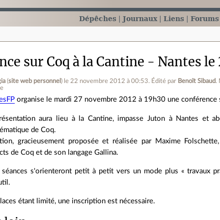
Dépêches
Journaux
Liens
Forums
ce sur Coq à la Cantine - Nantes le
ia
(
site web personnel
)
le 22 novembre 2012 à 00:53
.
Édité par
Benoît Sibaud
.
ne
esFP
organise le mardi 27 novembre 2012 à 19h30 une conférence su
résentation aura lieu à la Cantine, impasse Juton à Nantes et ab
ématique de Coq.
tion, gracieusement proposée et réalisée par Maxime Folschette,
cts de Coq et de son langage Gallina.
 séances s'orienteront petit à petit vers un mode plus « travaux pr
til.
aces étant limité, une inscription est nécessaire.