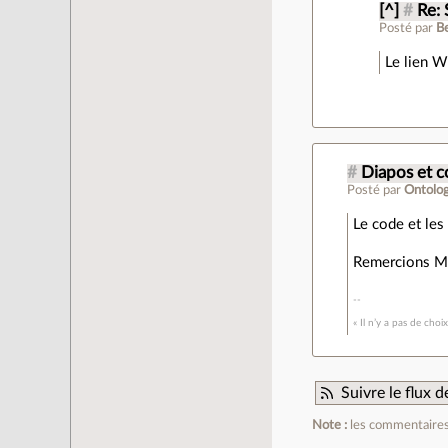
[^]
#
Re: 
Posté par
B
Le lien W
#
Diapos et c
Posté par
Ontolog
Le code et les
Remercions Max
« Il n’y a pas de cho
Suivre le flux
Note :
les commentaires 