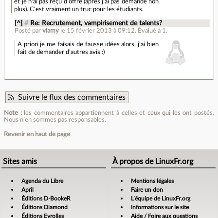
et je n'ai pas reçu d'offre (après j'ai pas demandé non
plus). C'est vraiment un truc pour les étudiants.
[^]
#
Re: Recrutement, vampirisement de talents?
Posté par
vlamy
le 15 février 2013 à 09:12
.
Évalué à
1
.
A priori je me faisais de fausse idées alors, j'ai bien
fait de demander d'autres avis :)
Suivre le flux des commentaires
Note :
les commentaires appartiennent à celles et ceux qui les ont postés.
Nous n’en sommes pas responsables.
Revenir en haut de page
Sites amis
À propos de LinuxFr.org
Agenda du Libre
Mentions légales
April
Faire un don
Éditions D-BookeR
L’équipe de LinuxFr.org
Éditions Diamond
Informations sur le site
Éditions Eyrolles
Aide / Foire aux questions