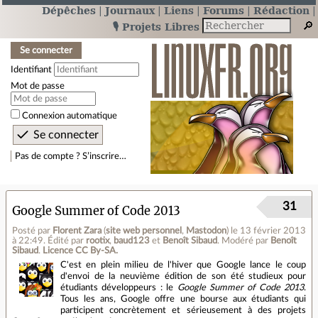
Dépêches
Journaux
Liens
Forums
Rédaction
🎙️ Projets Libres
Se connecter
Identifiant
Mot de passe
Connexion automatique
Pas de compte ? S’inscrire…
31
Google Summer of Code 2013
Posté par
Florent Zara
(
site web personnel
,
Mastodon
)
le 13 février 2013
à 22:49
.
Édité par
rootix
,
baud123
et
Benoît Sibaud
.
Modéré par
Benoît
Sibaud
.
Licence CC By‑SA.
C'est en plein milieu de l'hiver que Google lance le coup
d'envoi de la neuvième édition de son été studieux pour
étudiants développeurs : le
Google Summer of Code 2013
.
Tous les ans, Google offre une bourse aux étudiants qui
participent concrètement et sérieusement à des projets