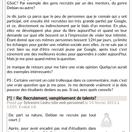
GSoC? Par exemple des gens recrutés par un des mentors, du genre
Debian ou autre?
Je dis juste ça parce que le peu de personnes que je connais qui y ont
participé, ont ensuite été recrutées (en très grande partie) par Google,
et ce, directement ou indirectement par le biais d'un mentor. En plus,
elles ne développent plus pour du libre aujourd'hui et quand on leur
demande sur quoi elle bossent on à l'impression de violer leur intimité.
Étant donné que ces mêmes personnes bossent 12H par jours, ça limite
les échanges pour garder une relation sociale avec elles. Je ne sais pas si
c'est bien ou mal d'être recruté jeune par Google, après tout c'est
sûrement une des meilleures écoles pour apprendre à coder aujourd'hui.
Mais je me pose quand même la question.
Je manque de retours pour me faire une vraie opinion. Quelqu'un aurait
des exemples intéressants?
PS : Certains verront un coté trollesque dans ce commentaire, mais c'est
une vraie question que je me pose. Je me demande vraiment si je dois
pousser des étudiants dedans ou pas. Si oui, avec quels conseils?
[^]
#
Re: Recrutement, vampirisement de talents?
Posté par
Sylvestre Ledru
(
site web personnel
)
le 14 février 2013 à
13:01
.
Évalué à
8
.
De part sa nature, Debian ne recrute pas tout
court ;)
Après, pour avoir encadré pas mal d'étudiants dans