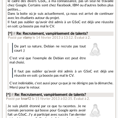
le cadre des divers GSoC, à ma connaissance, pas un seul ne travaille
chez Google. Certains sont chez Facebook, IBM ou d'autres boîtes plus
petites…
Dans la boite où je suis actuellement, ça nous est arrivé de continuer
avec les étudiants autour du projet.
Il faut pas oublier qu'avoir été admis à un GSoC est déjà une réussite
en soit: ça booste pas mal le CV.
[^]
#
Re: Recrutement, vampirisement de talents?
Posté par
vlamy
le 14 février 2013 à 13:12
.
Évalué à
2
.
De part sa nature, Debian ne recrute pas tout
court ;)
C'est vrai que l'exemple de Debian est peut être
mal choisi.
Il faut pas oublier qu'avoir été admis à un GSoC est déjà une
réussite en soit: ça booste pas mal le CV.
C'est indéniable, c'est aussi pour ça que je ne dénigre pas la démarche.
Merci pour le retour.
[^]
#
Re: Recrutement, vampirisement de talents?
Posté par
knarf2
le 15 février 2013 à 02:35
.
Évalué à
2
.
Je suis plutôt étonné par ce que tu racontes. Je ne
connais personne qui bosse pour Google après avoir
fait un GSoC. J'y ai participé avec succès l'an dernier