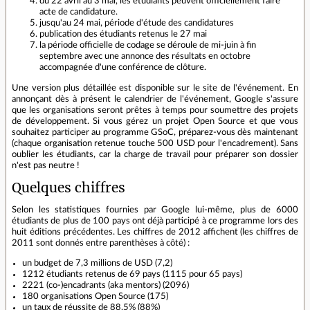
du 22 avril au 3 mai, les étudiants peuvent officiellement faire
acte de candidature.
jusqu'au 24 mai, période d'étude des candidatures
publication des étudiants retenus le 27 mai
la période officielle de codage se déroule de mi-juin à fin
septembre avec une annonce des résultats en octobre
accompagnée d'une conférence de clôture.
Une version plus détaillée est disponible sur le site de l'événement. En
annonçant dès à présent le calendrier de l'événement, Google s'assure
que les organisations seront prêtes à temps pour soumettre des projets
de développement. Si vous gérez un projet Open Source et que vous
souhaitez participer au programme GSoC, préparez-vous dès maintenant
(chaque organisation retenue touche 500 USD pour l'encadrement). Sans
oublier les étudiants, car la charge de travail pour préparer son dossier
n'est pas neutre !
Quelques chiffres
Selon les statistiques fournies par Google lui-même, plus de 6000
étudiants de plus de 100 pays ont déjà participé à ce programme lors des
huit éditions précédentes. Les chiffres de 2012 affichent (les chiffres de
2011 sont donnés entre parenthèses à côté) :
un budget de 7,3 millions de USD (7,2)
1212 étudiants retenus de 69 pays (1115 pour 65 pays)
2221 (co-)encadrants (aka mentors) (2096)
180 organisations Open Source (175)
un taux de réussite de 88.5% (88%)