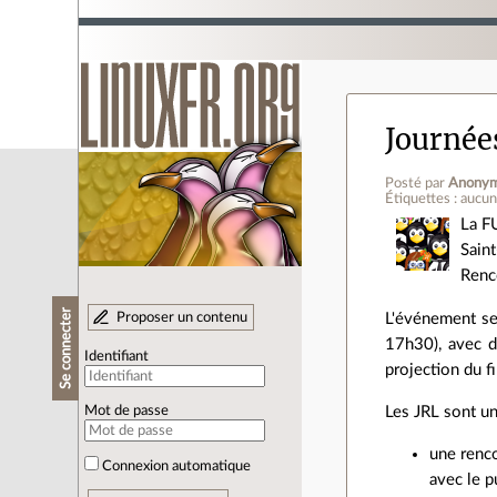
Journée
Posté par
Anony
Étiquettes : aucu
La F
Sain
Renco
Se connecter
Proposer un contenu
L'événement se 
17h30), avec d
Identifiant
projection du f
Les JRL sont un
Mot de passe
une renco
Connexion automatique
avec le p