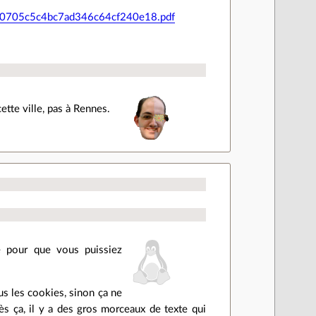
e00705c5c4bc7ad346c64cf240e18.pdf
ette ville, pas à Rennes.
e pour que vous puissiez
us les cookies, sinon ça ne
rès ça, il y a des gros morceaux de texte qui