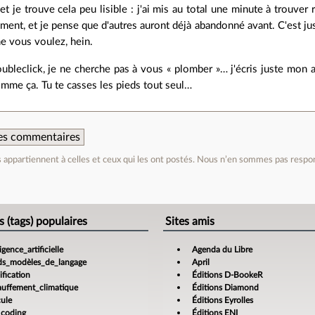
et je trouve cela peu lisible : j'ai mis au total une minute à trouve
ment, et je pense que d'autres auront déjà abandonné avant. C'est 
e vous voulez, hein.
ubleclick, je ne cherche pas à vous « plomber »… j'écris juste mon a
omme ça. Tu te casses les pieds tout seul…
 des commentaires
appartiennent à celles et ceux qui les ont postés. Nous n’en sommes pas respo
e
s (tags) populaires
Sites amis
ligence_artificielle
Agenda du Libre
ds_modèles_de_langage
April
fication
Éditions D-BookeR
auffement_climatique
Éditions Diamond
cule
Éditions Eyrolles
_coding
Éditions ENI