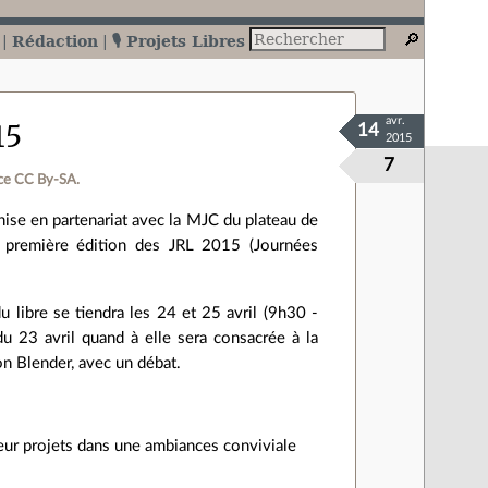
Rédaction
🎙️ Projets Libres
avr.
15
14
2015
7
ce CC By‑SA.
nise en partenariat avec la MJC du plateau de
la première édition des JRL 2015 (Journées
u libre se tiendra les 24 et 25 avril (9h30 -
u 23 avril quand à elle sera consacrée à la
on Blender, avec un débat.
eur projets dans une ambiances conviviale