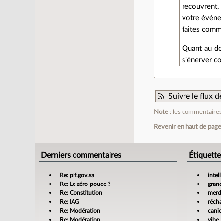
recouvrent, 
votre évène
faites comm
Quant au do
s'énerver c
Suivre le flux
Note :
les commentaires 
Revenir en haut de pag
Derniers commentaires
Étiquette
Re: pif.gov.sa
intel
Re: Le zéro-pouce ?
gran
Re: Constitution
merdi
Re: IAG
réch
Re: Modération
cani
Re: Modération
vibe