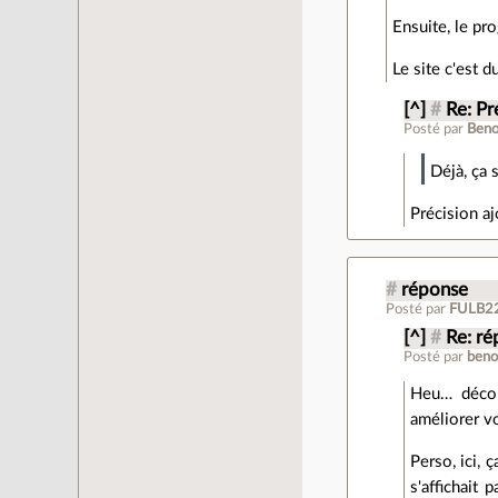
Ensuite, le pr
Le site c'est 
[^]
#
Re: Pr
Posté par
Beno
Déjà, ça 
Précision aj
#
réponse
Posté par
FULB2
[^]
#
Re: r
Posté par
beno
Heu… décom
améliorer v
Perso, ici, 
s'affichait