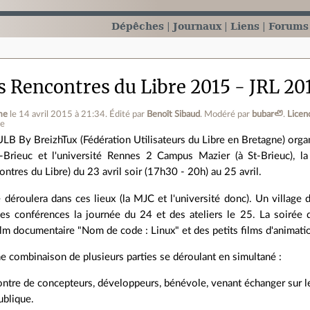
Dépêches
Journaux
Liens
Forums
s Rencontres du Libre 2015 - JRL 20
me
le 14 avril 2015 à 21:34
.
Édité par
Benoît Sibaud
.
Modéré par
bubar🦥
.
Licen
ne
ULB By BreizhTux (Fédération Utilisateurs du Libre en Bretagne) orga
t-Brieuc et l'université Rennes 2 Campus Mazier (à St-Brieuc), 
ntres du Libre) du 23 avril soir (17h30 - 20h) au 25 avril.
déroulera dans ces lieux (la MJC et l'université donc). Un village d
es conférences la journée du 24 et des ateliers le 25. La soirée d
ilm documentaire "Nom de code : Linux" et des petits films d'animati
e combinaison de plusieurs parties se déroulant en simultané :
ntre de concepteurs, développeurs, bénévole, venant échanger sur l
ublique.