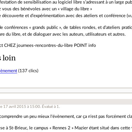
estation de sensibilisation au logiciel libre s’adressant à un large pu
 vous des bénévoles avec un « village du libre »
e découverte et d’expérimentation avec des ateliers et conférence (vu
de conférences « grands public », de tables rondes, et d’ateliers prat
ture du libre, et de dialoguer avec les auteurs, utilisateurs et autres.
act CHEZ journees-rencontres-du-libre POINT info
s loin
évènement
(137 clics)
.
le 17 avril 2015 à 15:00
.
Évalué à
1
.
 comprendre un peu mieux l'évènement, car ça n'est pas forcément cla
sse à St-Brieuc, le campus « Rennes 2 » Mazier étant situé dans cette 