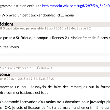
ogramme est bien enfouis :
http://media.wix.com/ugd/287f2b_5a2
du Wix avec un petit tracker doubleclick… mouai.
écisions
ît Sibaud
(
site web personnel
)
le 18 avril 2015 à 18:46
.
Évalué à
2
.
se passe à St-Brieuc, le campus « Rennes 2 » Mazier étant situé dans c
outée, merci.
2
le 18 avril 2015 à 17:58
.
Évalué à
-1
.
éponse
ar
le 20 avril 2015 à 19:34
.
Évalué à
2
.
presse un peu. J'essayais de faire des remarques sur la form
otre communication, c'est tout.
ça a demandé l'activation d'au moins trois domaines pour javascript pl
 pas. OK, je suis utilisateur de NoScript, mais franchement, même ap