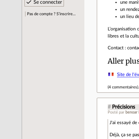
une manif
un rendez
Pas de compte ? S’inscrire…
un lieu d
L’organisation 
libres et la cul
Contact : cont
Aller plu
Site de l'
(
4 commentaires
)
#
Précisions
Posté par
benoar
J'ai essayé de
Déjà, ça se pa