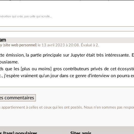
nération qui crée, pas celle qui scrolle…
eam
y
(
site web personnel
)
le 13 avril 2023 à 20:08
.
Évalué à
2
.
te émission, la partie principale sur Jupyter était très intéressante.
housiasme.
ds que les [plus ou moins] gros contributeurs privés de cet écosys
, j'espère vraiment qu'un jour dans ce genre d'interview on pourra e
 des commentaires
appartiennent à celles et ceux qui les ont postés. Nous n’en sommes pas respo
e
s (tags) populaires
Sites amis