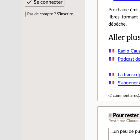
Prochaine émiss
Pas de compte ? S’inscrire…
libres formant
dépêche.
Aller plu
Radio Ca
Podcast de
La transcr
S'abonner à
(
2 commentaires
)
#
Pour rester
Posté par
Claude
…un peu de pub