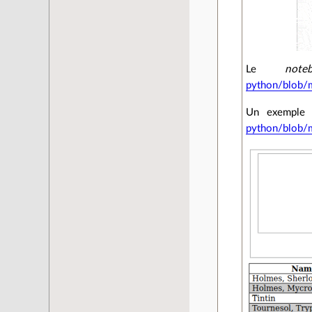
Le
note
python/blob/m
Un exemple 
python/blob/m