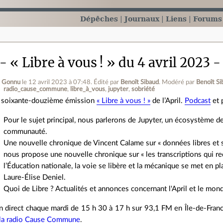
Dépêches
Journaux
Liens
Forums
- « Libre à vous ! » du 4 avril 2023 
e Gonnu
le 12 avril 2023 à 07:48
.
Édité par
Benoît Sibaud
.
Modéré par
Benoît Si
radio_cause_commune
libre_à_vous
jupyter
sobriété
 soixante-douzième émission
« Libre à vous ! »
de l’April.
Podcast
et 
Pour le sujet principal, nous parlerons de Jupyter, un écosystème de 
communauté.
Une nouvelle chronique de Vincent Calame sur « données libres et 
nous propose une nouvelle chronique sur « les transcriptions qui red
l’Éducation nationale, la voie se libère et la mécanique se met en p
Laure-Élise Deniel.
Quoi de Libre ? Actualités et annonces concernant l'April et le mon
 direct chaque mardi de 15 h 30 à 17 h sur 93,1 FM en Île‐de‐Franc
 la radio Cause Commune
.