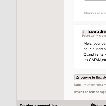
Zelbinium: pour la gé
#
I have a dr
Posté par
Microm
Merci pour cet
pour leur ent
Quand j'enten
les GAFAM,etc.
Suivre le flux
Note :
les commentaires 
Revenir en haut de pag
Derniers commentaires
Étiquette