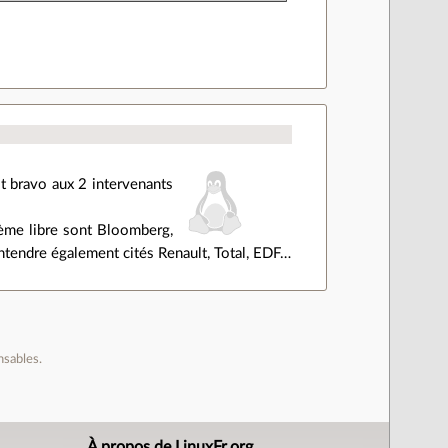
 Et bravo aux 2 intervenants
tème libre sont Bloomberg,
ntendre également cités Renault, Total, EDF…
nsables.
À propos de LinuxFr.org