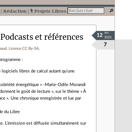
Rédaction
🎙️ Projets Libres
avr.
- Podcasts et références
12
2023
7
baud
.
Licence CC By‑SA.
programme :
logiciels libres de calcul autant qu'une
sobriété énergétique » -Marie-Odile Morandi
onnent le goût de lecture », sur le thème « À
lace ». Une chronique enregistrée et lue par
de du Libre
e. L’émission est diffusée simultanément sur