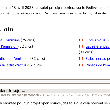
ion le 18 avril 2023. Le sujet principal portera sur le Fédiverse, une
 un véritable réseau social. Si vous avez des questions, n’hésite
s loin
use Commune
(29 clics)
Libre à vous !
(
 l'émission
(52 clics)
Les références 
(30 clics)
iption de l'émission
(32 clics)
S'abonner au 
 la lettre d'actus
(22 clics)
Photos de l'ém
.
 dans le sujet…
 SIMON
(
site web personnel
)
le 12 avril 2023 à 09:16
.
Évalué à
4
.
Dernière modif
 éhontée pour un projet open source, des fois que cela pourrait se r