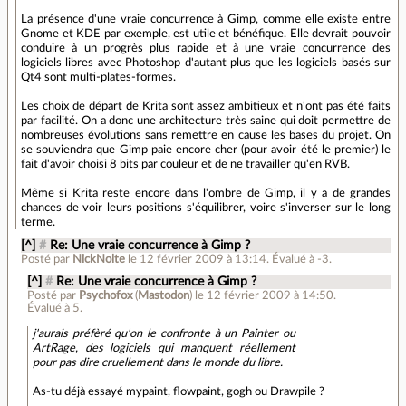
La présence d'une vraie concurrence à Gimp, comme elle existe entre
Gnome et KDE par exemple, est utile et bénéfique. Elle devrait pouvoir
conduire à un progrès plus rapide et à une vraie concurrence des
logiciels libres avec Photoshop d'autant plus que les logiciels basés sur
Qt4 sont multi-plates-formes.
Les choix de départ de Krita sont assez ambitieux et n'ont pas été faits
par facilité. On a donc une architecture très saine qui doit permettre de
nombreuses évolutions sans remettre en cause les bases du projet. On
se souviendra que Gimp paie encore cher (pour avoir été le premier) le
fait d'avoir choisi 8 bits par couleur et de ne travailler qu'en RVB.
Même si Krita reste encore dans l'ombre de Gimp, il y a de grandes
chances de voir leurs positions s'équilibrer, voire s'inverser sur le long
terme.
[^]
#
Re: Une vraie concurrence à Gimp ?
Posté par
NickNolte
le 12 février 2009 à 13:14
.
Évalué à
-3
.
[^]
#
Re: Une vraie concurrence à Gimp ?
Posté par
Psychofox
(
Mastodon
)
le 12 février 2009 à 14:50
.
Évalué à
5
.
j'aurais préfèré qu'on le confronte à un Painter ou
ArtRage, des logiciels qui manquent réellement
pour pas dire cruellement dans le monde du libre.
As-tu déjà essayé mypaint, flowpaint, gogh ou Drawpile ?