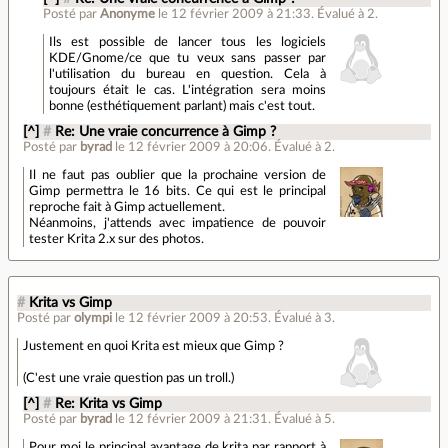
Posté par
Anonyme
le 12 février 2009 à 21:33
.
Évalué à
2
.
Ils est possible de lancer tous les logiciels
KDE/Gnome/ce que tu veux sans passer par
l'utilisation du bureau en question. Cela à
toujours était le cas. L'intégration sera moins
bonne (esthétiquement parlant) mais c'est tout.
[^]
#
Re: Une vraie concurrence à Gimp ?
Posté par
byrad
le 12 février 2009 à 20:06
.
Évalué à
2
.
Il ne faut pas oublier que la prochaine version de
Gimp permettra le 16 bits. Ce qui est le principal
reproche fait à Gimp actuellement.
Néanmoins, j'attends avec impatience de pouvoir
tester Krita 2.x sur des photos.
#
Krita vs Gimp
Posté par
olympi
le 12 février 2009 à 20:53
.
Évalué à
3
.
Justement en quoi Krita est mieux que Gimp ?
(C'est une vraie question pas un troll.)
[^]
#
Re: Krita vs Gimp
Posté par
byrad
le 12 février 2009 à 21:31
.
Évalué à
5
.
Pour moi le principal avantage de krita par rapport à