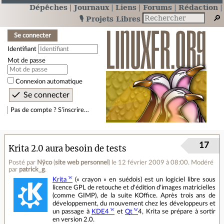
Dépêches
Journaux
Liens
Forums
Rédaction
🎙️ Projets Libres
Se connecter
Identifiant
Mot de passe
Connexion automatique
Pas de compte ? S’inscrire…
17
Krita 2.0 aura besoin de tests
Posté par
Nÿco
(
site web personnel
)
le 12 février 2009 à 08:00
.
Modéré
par
patrick_g
.
Krita
(« crayon » en suédois) est un logiciel libre sous
licence GPL de retouche et d'édition d'images matricielles
(comme GIMP), de la suite KOffice. Après trois ans de
développement, du mouvement chez les développeurs et
un passage à
KDE4
et
Qt
4, Krita se prépare à sortir
en version 2.0.