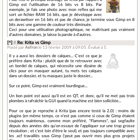
Gimp est l'utilisation de 16 bits vs 8 bits. Par
exemple, je fais une photo avec mon reflex qui me
sort un fichier RAW 16 bits, que je développe avec
un derawtiser en 16 bits et pas de chance, je termine sous Gimp en 8
bits avec une gamme de couleur très diminuée.
Ceci pour une utilisation photographique, ne maîtrisant pas vraiment
d'autres domaines, je laisse la parole à d'autres.
[^]
#
Re: Krita vs Gimp
Posté par
Aefron
le 13 février 2009 à 09:05
.
Évalué à
5
.
Il y a aussi les dossiers de calques... C'est ce que je
préfère dans Krita : plutôt que de te retrouver avec
un bordel de calques, qui nécessite une dizaine de
clics pour en masquer autant, tu mets tes calques
dans un dossier, et tu masques juste le dossier...
Sur ce point, Gimp est vraiment lourdingue...
Un bon point est aussi qu'il est en QT, et donc, qu'il ne met pas trois
plombes à rafraîchir la GUI quand la machine est bien sollicitée...
Pour ce que je reproche à Krita (pas encore testé la 2.0) : moins de
plugins (en même temps, ce n'est pas comme si ceux de Gimp étaient
toujours maintenus, comme mon préféré, "Flammes", qui segfaulte
depuis des années dès qu'on essaye de l'appliquer sur une trop grosse
résolution ; et c'est loin d'être le seul), et pas toujours compatible avec
les .xcf travaillés sous Gimp ('peut pas ouvrir mes plus gros projets