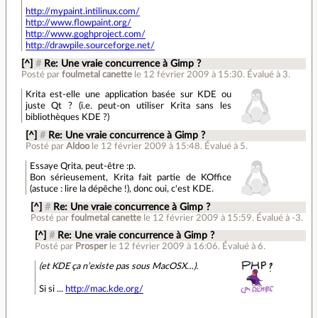
http://mypaint.intilinux.com/
http://www.flowpaint.org/
http://www.goghproject.com/
http://drawpile.sourceforge.net/
[^]
#
Re: Une vraie concurrence à Gimp ?
Posté par
foulmetal canette
le 12 février 2009 à 15:30
.
Évalué à
3
.
Krita est-elle une application basée sur KDE ou
juste Qt ? (i.e. peut-on utiliser Krita sans les
bibliothèques KDE ?)
[^]
#
Re: Une vraie concurrence à Gimp ?
Posté par
Aldoo
le 12 février 2009 à 15:48
.
Évalué à
5
.
Essaye Qrita, peut-être :p.
Bon sérieusement, Krita fait partie de KOffice
(astuce : lire la dépêche !), donc oui, c'est KDE.
[^]
#
Re: Une vraie concurrence à Gimp ?
Posté par
foulmetal canette
le 12 février 2009 à 15:59
.
Évalué à
-3
.
[^]
#
Re: Une vraie concurrence à Gimp ?
Posté par
Prosper
le 12 février 2009 à 16:06
.
Évalué à
6
.
(et KDE ça n’existe pas sous MacOSX…).
Si si ...
http://mac.kde.org/