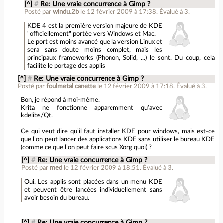
[^]
#
Re: Une vraie concurrence à Gimp ?
Posté par
windu.2b
le 12 février 2009 à 17:38
.
Évalué à
3
.
KDE 4 est la première version majeure de KDE
"officiellement" portée vers Windows et Mac.
Le port est moins avancé que la version Linux et
sera sans doute moins complet, mais les
principaux frameworks (Phonon, Solid, ...) le sont. Du coup, cela
facilite le portage des applis
[^]
#
Re: Une vraie concurrence à Gimp ?
Posté par
foulmetal canette
le 12 février 2009 à 17:18
.
Évalué à
3
.
Bon, je répond à moi-même.
Krita ne fonctionne apparemment qu’avec
kdelibs/Qt.
Ce qui veut dire qu’il faut installer KDE pour windows, mais est-ce
que l’on peut lancer des applications KDE sans utiliser le bureau KDE
(comme ce que l’on peut faire sous Xorg quoi) ?
[^]
#
Re: Une vraie concurrence à Gimp ?
Posté par
med
le 12 février 2009 à 18:51
.
Évalué à
3
.
Oui. Les applis sont placées dans un menu KDE
et peuvent être lancées individuellement sans
avoir besoin du bureau.
[^]
#
Re: Une vraie concurrence à Gimp ?