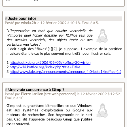
#
Juste pour infos
Posté par
windu.2b
le 12 février 2009 à 10:18
.
Évalué à
5
.
"
L'importation en tant que couche vectorielle de
n'importe quel fichier éditable par KOffice tels que
des dessins vectoriels, des objets texte ou des
partitions musicales ;
"
Il doit s'agit des "flakes"[1][2], je suppose... L'exemple de la partition
musicale étant le cas le plus souvent montré[3] pour illustrer cela.
1
http://dot.kde.org/2006/06/05/koffice-20-vision
2
http://wiki.koffice.org/index.php?title=Flake
3
http://www.kde.org/announcements/announce_4.0-beta1/koffice-(...)
#
Une vraie concurrence à Gimp ?
Posté par
Pierre Jarillon
(
site web personnel
)
le 12 février 2009 à 12:52
.
Évalué à
10
.
Gimp est au graphisme bitmap libre ce que Windows
est aux systèmes d'exploitation ou Google aux
moteurs de recherches. Son hégémonie ne le sert
pas. Ceci dit J'apprécie beaucoup Gimp que j'utilise
assez souvent.