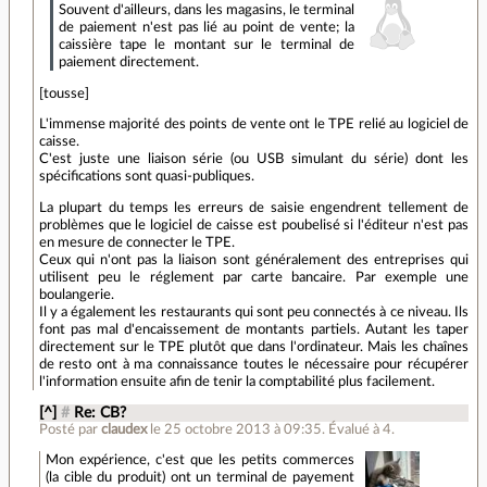
Souvent d'ailleurs, dans les magasins, le terminal
de paiement n'est pas lié au point de vente; la
caissière tape le montant sur le terminal de
paiement directement.
[tousse]
L'immense majorité des points de vente ont le TPE relié au logiciel de
caisse.
C'est juste une liaison série (ou USB simulant du série) dont les
spécifications sont quasi-publiques.
La plupart du temps les erreurs de saisie engendrent tellement de
problèmes que le logiciel de caisse est poubelisé si l'éditeur n'est pas
en mesure de connecter le TPE.
Ceux qui n'ont pas la liaison sont généralement des entreprises qui
utilisent peu le réglement par carte bancaire. Par exemple une
boulangerie.
Il y a également les restaurants qui sont peu connectés à ce niveau. Ils
font pas mal d'encaissement de montants partiels. Autant les taper
directement sur le TPE plutôt que dans l'ordinateur. Mais les chaînes
de resto ont à ma connaissance toutes le nécessaire pour récupérer
l'information ensuite afin de tenir la comptabilité plus facilement.
[^]
#
Re: CB?
Posté par
claudex
le 25 octobre 2013 à 09:35
.
Évalué à
4
.
Mon expérience, c'est que les petits commerces
(la cible du produit) ont un terminal de payement