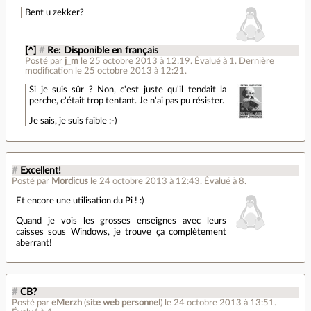
Bent u zekker?
[^]
#
Re: Disponible en français
Posté par
j_m
le 25 octobre 2013 à 12:19
.
Évalué à
1
.
Dernière
modification le 25 octobre 2013 à 12:21.
Si je suis sûr ? Non, c'est juste qu'il tendait la
perche, c'était trop tentant. Je n'ai pas pu résister.
Je sais, je suis faible :-)
#
Excellent!
Posté par
Mordicus
le 24 octobre 2013 à 12:43
.
Évalué à
8
.
Et encore une utilisation du Pi ! :)
Quand je vois les grosses enseignes avec leurs
caisses sous Windows, je trouve ça complètement
aberrant!
#
CB?
Posté par
eMerzh
(
site web personnel
)
le 24 octobre 2013 à 13:51
.