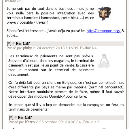
Évalué à
4
.
Je ne suis pas du tout dans le business , mais je ne
vois nulle part la possible intégration avec des
terminaux bancaire ( bancontact, carte bleu, …) es-ce
prévu / possible / trivial ?
Sinon c'est intéressant… j'avais déjà vu passé les
http://lemonpos.org/
&
autre…
[^]
#
Re: CB?
Posté par
pinky
le 24 octobre 2013 à 16:05
.
Évalué à
4
.
Les terminaux de paiements ne sont pas prévus.
Souvent d'ailleurs, dans les magasins, le terminal de
paiement n'est pas lié au point de vente; la caissière
tape le montant sur le terminal de paiement
directement.
On l'a déjà fait pour un client en Belgique, ce n'est pas compliqué mais
c'est différents par pays et même par matériel (terminal bancontact).
Notre interface modulaire permet de le faire, même il faut savoir
développer des modules OpenERP pour ce faire.
Je pense que si il y a bcp de demandes sur la campagne, on fera les
terminaux de paiements.
[^]
#
Re: CB?
Posté par
Kerro
le 25 octobre 2013 à 00:34
.
Évalué à
2
.