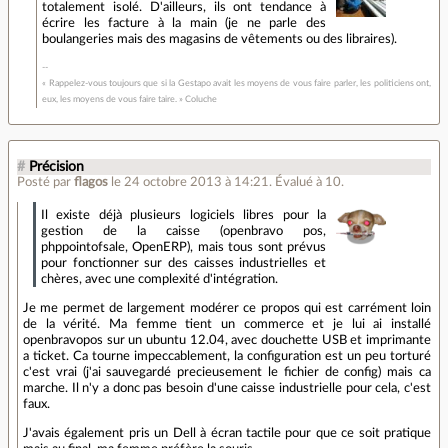
totalement isolé. D'ailleurs, ils ont tendance à
écrire les facture à la main (je ne parle des
boulangeries mais des magasins de vêtements ou des libraires).
« Rappelez-vous toujours que si la Gestapo avait les moyens de vous faire parler, les politiciens ont,
eux, les moyens de vous faire taire. » Coluche
#
Précision
Posté par
flagos
le 24 octobre 2013 à 14:21
.
Évalué à
10
.
Il existe déjà plusieurs logiciels libres pour la
gestion de la caisse (openbravo pos,
phppointofsale, OpenERP), mais tous sont prévus
pour fonctionner sur des caisses industrielles et
chères, avec une complexité d'intégration.
Je me permet de largement modérer ce propos qui est carrément loin
de la vérité. Ma femme tient un commerce et je lui ai installé
openbravopos sur un ubuntu 12.04, avec douchette USB et imprimante
a ticket. Ca tourne impeccablement, la configuration est un peu torturé
c'est vrai (j'ai sauvegardé precieusement le fichier de config) mais ca
marche. Il n'y a donc pas besoin d'une caisse industrielle pour cela, c'est
faux.
J'avais également pris un Dell à écran tactile pour que ce soit pratique