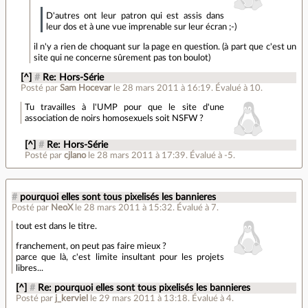
D'autres ont leur patron qui est assis dans
leur dos et à une vue imprenable sur leur écran ;-)
il n'y a rien de choquant sur la page en question. (à part que c'est un
site qui ne concerne sûrement pas ton boulot)
[^]
#
Re: Hors-Série
Posté par
Sam Hocevar
le 28 mars 2011 à 16:19
.
Évalué à
10
.
Tu travailles à l'UMP pour que le site d'une
association de noirs homosexuels soit NSFW ?
[^]
#
Re: Hors-Série
Posté par
cjlano
le 28 mars 2011 à 17:39
.
Évalué à
-5
.
#
pourquoi elles sont tous pixelisés les bannieres
Posté par
NeoX
le 28 mars 2011 à 15:32
.
Évalué à
7
.
tout est dans le titre.
franchement, on peut pas faire mieux ?
parce que là, c'est limite insultant pour les projets
libres...
[^]
#
Re: pourquoi elles sont tous pixelisés les bannieres
Posté par
j_kerviel
le 29 mars 2011 à 13:18
.
Évalué à
4
.