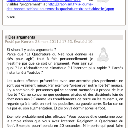
visibles "proprement" là :
http://graphism.fr/la-journe-
des-bonnes-actions-soutenez-la-quadrature-du-net-aidez-le-japon
bisou.
#
Des arguments
Posté par
Kerro
le 28 mars 2011 à 17:53
.
Évalué à
10
.
Et sinon, il y a des arguments ?
Parce que "La Quadrature du Net nous donnes les
clés pour agir", tout à fait personnellement je
n'estime pas que ce soit un argument. Pour agir sur
quoi ? Le réchauffement climatique ? L'internet plus rapide ? L'accès
instantané à Youtube ?
Les autres affiches présentées avec une accroche plus pertinente ne
sont pas vraiment mieux. Par exemple "préserver notre liberté" mouais,
il y a combien de personnes qui se sentent menacées à propos de leur
liberté ? Ca ne concerne que quelques pirates et des dissidents loin de
chez nous nan ? Comme les tremblements de terre ou les tsunamis, on
regarde ça à la télé, on sort les poubelles, ou gueule après Sarko car on
n'a pas eu son augmentation. Et pis on va dormir après le foot.
Exemple probablement plus efficace: "Vous pouvez être condamné pour
la simple raison que vous avez Internet. Rejoignez la Quadrature du
Net". Exemple pourri pondu en 20 secondes. N'importe qui peut faire