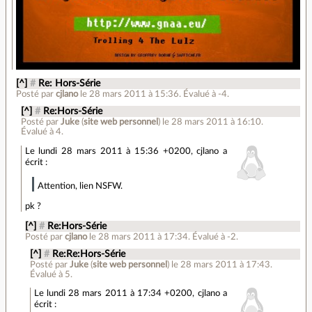
[^]
#
Re: Hors-Série
Posté par
cjlano
le 28 mars 2011 à 15:36
.
Évalué à
-4
.
[^]
#
Re:Hors-Série
Posté par
Juke
(
site web personnel
)
le 28 mars 2011 à 16:10
.
Évalué à
4
.
Le lundi 28 mars 2011 à 15:36 +0200, cjlano a
écrit :
Attention, lien NSFW.
pk ?
[^]
#
Re:Hors-Série
Posté par
cjlano
le 28 mars 2011 à 17:34
.
Évalué à
-2
.
[^]
#
Re:Re:Hors-Série
Posté par
Juke
(
site web personnel
)
le 28 mars 2011 à 17:43
.
Évalué à
5
.
Le lundi 28 mars 2011 à 17:34 +0200, cjlano a
écrit :