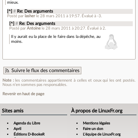
mieux.
[^]
#
Re: Des arguments
Posté par
lasher
le 28 mars 2011 à 19:57
.
Évalué à
-3
.
[^]
#
Re: Des arguments
Posté par
Antoine
le 28 mars 2011 à 20:27
.
Évalué à
2
.
Il y aurait eu la place de le faire dans la dépêche, au
moins.
Suivre le flux des commentaires
Note :
les commentaires appartiennent à celles et ceux qui les ont postés.
Nous n’en sommes pas responsables.
Revenir en haut de page
Sites amis
À propos de LinuxFr.org
Agenda du Libre
Mentions légales
April
Faire un don
Éditions D-BookeR
L’équipe de LinuxFr.org