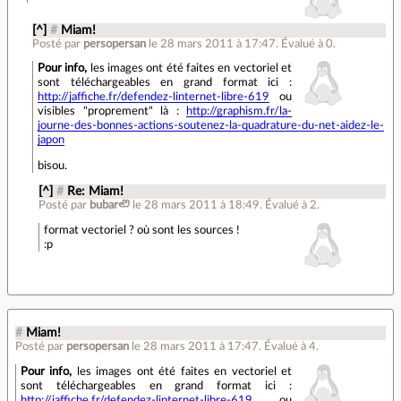
[^]
#
Miam!
Posté par
persopersan
le 28 mars 2011 à 17:47
.
Évalué à
0
.
Pour info,
les images ont été faites en vectoriel et
sont téléchargeables en grand format ici :
http://jaffiche.fr/defendez-linternet-libre-619
ou
visibles "proprement" là :
http://graphism.fr/la-
journe-des-bonnes-actions-soutenez-la-quadrature-du-net-aidez-le-
japon
bisou.
[^]
#
Re: Miam!
Posté par
bubar🦥
le 28 mars 2011 à 18:49
.
Évalué à
2
.
format vectoriel ? où sont les sources !
:p
#
Miam!
Posté par
persopersan
le 28 mars 2011 à 17:47
.
Évalué à
4
.
Pour info,
les images ont été faites en vectoriel et
sont téléchargeables en grand format ici :
http://jaffiche.fr/defendez-linternet-libre-619
ou