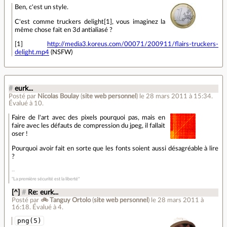
Ben, c'est un style.
C'est comme truckers delight[1], vous imaginez la
même chose fait en 3d antialiasé ?
[1]
http://media3.koreus.com/00071/200911/flairs-truckers-
delight.mp4
(NSFW)
#
eurk...
Posté par
Nicolas Boulay
(
site web personnel
)
le 28 mars 2011 à 15:34
.
Évalué à
10
.
Faire de l'art avec des pixels pourquoi pas, mais en
faire avec les défauts de compression du jpeg, il fallait
oser !
Pourquoi avoir fait en sorte que les fonts soient aussi désagréable à lire
?
"La première sécurité est la liberté"
[^]
#
Re: eurk...
Posté par
🚲 Tanguy Ortolo
(
site web personnel
)
le 28 mars 2011 à
16:18
.
Évalué à
4
.
png(5)