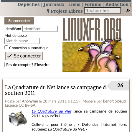
Dépêches
Journaux
Liens
Forums
Rédaction
🎙️ Projets Libres
Se connecter
Identifiant
Mot de passe
Connexion automatique
Pas de compte ? S’inscrire…
26
La Quadrature du Net lance sa campagne de
soutien 2011
Posté par
Anonyme
le 28 mars 2011 à 12:59
.
Modéré par
Benoît Sibaud
.
Licence CC By‑SA.
La Quadrature du Net
lance sa campagne de soutien
2011 aujourd’hui.
Celle-ci a pour thème : « Défendez l’Internet libre,
soutenez
La Quadrature du Net
. »