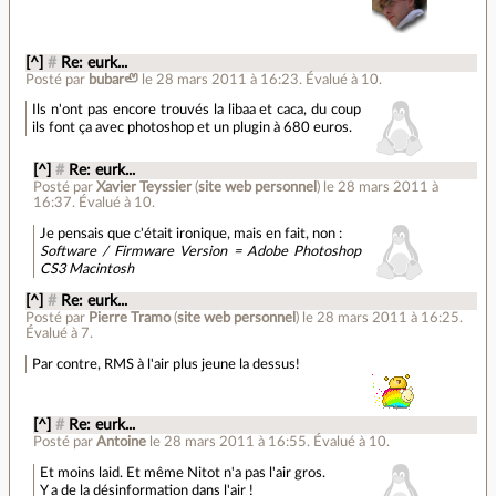
[^]
#
Re: eurk...
Posté par
bubar🦥
le 28 mars 2011 à 16:23
.
Évalué à
10
.
Ils n'ont pas encore trouvés la libaa et caca, du coup
ils font ça avec photoshop et un plugin à 680 euros.
[^]
#
Re: eurk...
Posté par
Xavier Teyssier
(
site web personnel
)
le 28 mars 2011 à
16:37
.
Évalué à
10
.
Je pensais que c'était ironique, mais en fait, non :
Software / Firmware Version = Adobe Photoshop
CS3 Macintosh
[^]
#
Re: eurk...
Posté par
Pierre Tramo
(
site web personnel
)
le 28 mars 2011 à 16:25
.
Évalué à
7
.
Par contre, RMS à l'air plus jeune la dessus!
[^]
#
Re: eurk...
Posté par
Antoine
le 28 mars 2011 à 16:55
.
Évalué à
10
.
Et moins laid. Et même Nitot n'a pas l'air gros.
Y a de la désinformation dans l'air !