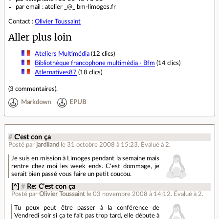
par email : atelier _@_ bm-limoges.fr
Contact :
Olivier Toussaint
Aller plus loin
Ateliers Multimédia
(12 clics)
Bibliothèque francophone multimédia - Bfm
(14 clics)
Atlernatives87
(18 clics)
(
3 commentaires
).
Markdown
EPUB
#
C'est con ça
Posté par
jardiland
le 31 octobre 2008 à 15:23
.
Évalué à
2
.
Je suis en mission à Limoges pendant la semaine mais
rentre chez moi les week ends. C'est dommage, je
serait bien passé vous faire un petit coucou.
[^]
#
Re: C'est con ça
Posté par
Olivier Toussaint
le 03 novembre 2008 à 14:12
.
Évalué à
2
.
Tu peux peut être passer à la conférence de
Vendredi soir si ça te fait pas trop tard, elle débute à