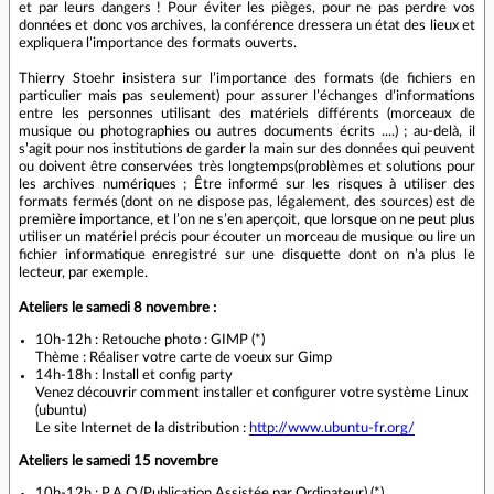
et par leurs dangers ! Pour éviter les pièges, pour ne pas perdre vos
données et donc vos archives, la conférence dressera un état des lieux et
expliquera l’importance des formats ouverts.
Thierry Stoehr insistera sur l’importance des formats (de fichiers en
particulier mais pas seulement) pour assurer l’échanges d’informations
entre les personnes utilisant des matériels différents (morceaux de
musique ou photographies ou autres documents écrits ....) ; au-delà, il
s’agit pour nos institutions de garder la main sur des données qui peuvent
ou doivent être conservées très longtemps(problèmes et solutions pour
les archives numériques ; Être informé sur les risques à utiliser des
formats fermés (dont on ne dispose pas, légalement, des sources) est de
première importance, et l’on ne s’en aperçoit, que lorsque on ne peut plus
utiliser un matériel précis pour écouter un morceau de musique ou lire un
fichier informatique enregistré sur une disquette dont on n’a plus le
lecteur, par exemple.
Ateliers le samedi 8 novembre :
10h-12h : Retouche photo : GIMP (*)
Thème : Réaliser votre carte de voeux sur Gimp
14h-18h : Install et config party
Venez découvrir comment installer et configurer votre système Linux
(ubuntu)
Le site Internet de la distribution :
http://www.ubuntu-fr.org/
Ateliers le samedi 15 novembre
10h-12h : P.A.O (Publication Assistée par Ordinateur) (*)