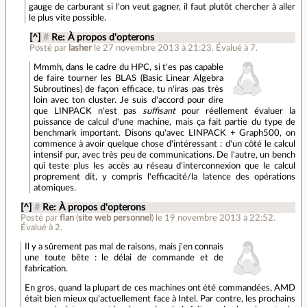
gauge de carburant si l'on veut gagner, il faut plutôt chercher à aller
le plus vite possible.
[^]
#
Re: À propos d'opterons
Posté par
lasher
le 27 novembre 2013 à 21:23
.
Évalué à
7
.
Mmmh, dans le cadre du HPC, si t'es pas capable
de faire tourner les BLAS (Basic Linear Algebra
Subroutines) de façon efficace, tu n'iras pas très
loin avec ton cluster. Je suis d'accord pour dire
que LINPACK n'est pas
suffisant
pour réellement évaluer la
puissance de calcul d'une machine, mais ça fait partie du type de
benchmark important. Disons qu'avec LINPACK + Graph500, on
commence à avoir quelque chose d'intéressant : d'un côté le calcul
intensif pur, avec très peu de communications. De l'autre, un bench
qui teste plus les accès au réseau d'interconnexion que le calcul
proprement dit, y compris l'efficacité/la latence des opérations
atomiques.
[^]
#
Re: À propos d'opterons
Posté par
flan
(
site web personnel
)
le 19 novembre 2013 à 22:52
.
Évalué à
2
.
Il y a sûrement pas mal de raisons, mais j'en connais
une toute bête : le délai de commande et de
fabrication.
En gros, quand la plupart de ces machines ont été commandées, AMD
était bien mieux qu'actuellement face à Intel. Par contre, les prochains