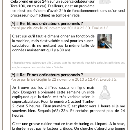
Cela prend en gros 24h sur un supercalculateur (sur
Tera 100, en tout cas). D'ailleurs, c'est un problème
: ce n'est pas évident d'avoir 24h de fonctionnement sans qu'un seul
processeur (ou machine) ne tombe en rade.
[^]
#
Re: Et nos ordinateurs personnels ?
Posté par
claudex
le 20 novembre 2013 à 22:30
.
Évalué à
3
.
C'est sûr qu'il faut le dimensionner en fonction de
la machine, mais c'est valable aussi pour les super-
calculateur, ils ne mettent pas la même taille de
données maintenant qu'il y a 30 ans.
« Rappelez-vous toujours que si la Gestapo avait les moyens de vous faire parler, les politiciens ont,
eux, les moyens de vous faire taire. » Coluche
[^]
#
Re: Et nos ordinateurs personnels ?
Posté par
Brice Goglin
le 22 novembre 2013 à 12:49
.
Évalué à
5
.
Je trouve pas les chiffres exacts en ligne mais
Jack Dongarra a présenté cette semaine un slide
expliquant que la durée est très variable selon le
supercalculateur. Pour le numéro 1 actuel Tianhe-
2, c'est 5 heures. Titan (numéro 2) est plutot vers 1 heure si je me
souviens bien. Sequoia (n°3) 23h. Et certains prennent plus de 24
heures.
C'est une grosse cuisine tout ce truc de tuning du Linpack. A la base,
la durée n'est pas le facteur critique. On cherche d'abord une bonne