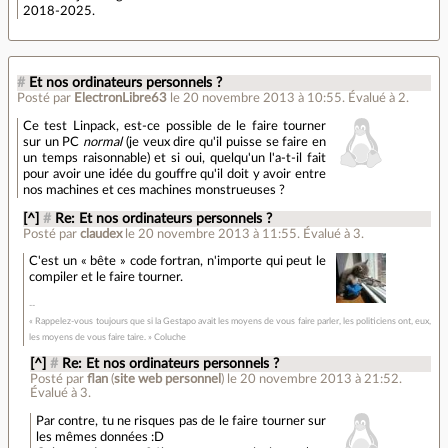
2018-2025.
#
Et nos ordinateurs personnels ?
Posté par
ElectronLibre63
le 20 novembre 2013 à 10:55
.
Évalué à
2
.
Ce test Linpack, est-ce possible de le faire tourner
sur un PC
normal
(je veux dire qu'il puisse se faire en
un temps raisonnable) et si oui, quelqu'un l'a-t-il fait
pour avoir une idée du gouffre qu'il doit y avoir entre
nos machines et ces machines monstrueuses ?
[^]
#
Re: Et nos ordinateurs personnels ?
Posté par
claudex
le 20 novembre 2013 à 11:55
.
Évalué à
3
.
C'est un « bête » code fortran, n'importe qui peut le
compiler et le faire tourner.
« Rappelez-vous toujours que si la Gestapo avait les moyens de vous faire parler, les politiciens ont, eux,
les moyens de vous faire taire. » Coluche
[^]
#
Re: Et nos ordinateurs personnels ?
Posté par
flan
(
site web personnel
)
le 20 novembre 2013 à 21:52
.
Évalué à
3
.
Par contre, tu ne risques pas de le faire tourner sur
les mêmes données :D