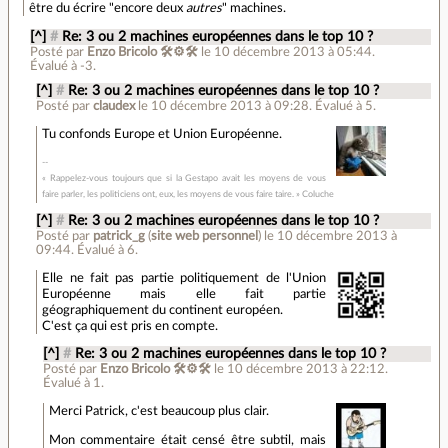
être du écrire "encore deux
autres
" machines.
[^]
#
Re: 3 ou 2 machines européennes dans le top 10 ?
Posté par
Enzo Bricolo 🛠⚙🛠
le 10 décembre 2013 à 05:44
.
Évalué à
-3
.
[^]
#
Re: 3 ou 2 machines européennes dans le top 10 ?
Posté par
claudex
le 10 décembre 2013 à 09:28
.
Évalué à
5
.
Tu confonds Europe et Union Européenne.
« Rappelez-vous toujours que si la Gestapo avait les moyens de vous
faire parler, les politiciens ont, eux, les moyens de vous faire taire. » Coluche
[^]
#
Re: 3 ou 2 machines européennes dans le top 10 ?
Posté par
patrick_g
(
site web personnel
)
le 10 décembre 2013 à
09:44
.
Évalué à
6
.
Elle ne fait pas partie politiquement de l'Union
Européenne mais elle fait partie
géographiquement du continent européen.
C'est ça qui est pris en compte.
[^]
#
Re: 3 ou 2 machines européennes dans le top 10 ?
Posté par
Enzo Bricolo 🛠⚙🛠
le 10 décembre 2013 à 22:12
.
Évalué à
1
.
Merci Patrick, c'est beaucoup plus clair.
Mon commentaire était censé être subtil, mais