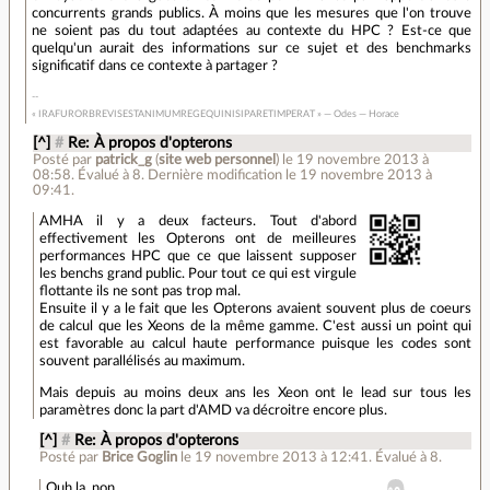
concurrents grands publics. À moins que les mesures que l'on trouve
ne soient pas du tout adaptées au contexte du HPC ? Est-ce que
quelqu'un aurait des informations sur ce sujet et des benchmarks
significatif dans ce contexte à partager ?
« IRAFURORBREVISESTANIMUMREGEQUINISIPARETIMPERAT » — Odes — Horace
[^]
#
Re: À propos d'opterons
Posté par
patrick_g
(
site web personnel
)
le 19 novembre 2013 à
08:58
.
Évalué à
8
.
Dernière modification le 19 novembre 2013 à
09:41.
AMHA il y a deux facteurs. Tout d'abord
effectivement les Opterons ont de meilleures
performances HPC que ce que laissent supposer
les benchs grand public. Pour tout ce qui est virgule
flottante ils ne sont pas trop mal.
Ensuite il y a le fait que les Opterons avaient souvent plus de coeurs
de calcul que les Xeons de la même gamme. C'est aussi un point qui
est favorable au calcul haute performance puisque les codes sont
souvent parallélisés au maximum.
Mais depuis au moins deux ans les Xeon ont le lead sur tous les
paramètres donc la part d'AMD va décroitre encore plus.
[^]
#
Re: À propos d'opterons
Posté par
Brice Goglin
le 19 novembre 2013 à 12:41
.
Évalué à
8
.
Ouh la, non.