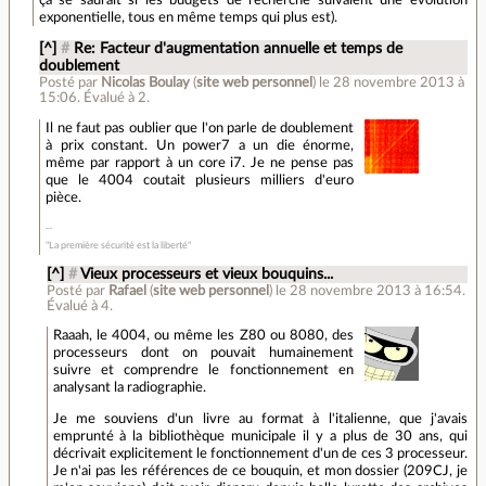
ça se saurait si les budgets de recherche suivaient une évolution
exponentielle, tous en même temps qui plus est).
[^]
#
Re: Facteur d'augmentation annuelle et temps de
doublement
Posté par
Nicolas Boulay
(
site web personnel
)
le 28 novembre 2013 à
15:06
.
Évalué à
2
.
Il ne faut pas oublier que l'on parle de doublement
à prix constant. Un power7 a un die énorme,
même par rapport à un core i7. Je ne pense pas
que le 4004 coutait plusieurs milliers d'euro
pièce.
"La première sécurité est la liberté"
[^]
#
Vieux processeurs et vieux bouquins...
Posté par
Rafael
(
site web personnel
)
le 28 novembre 2013 à 16:54
.
Évalué à
4
.
Raaah, le 4004, ou même les Z80 ou 8080, des
processeurs dont on pouvait humainement
suivre et comprendre le fonctionnement en
analysant la radiographie.
Je me souviens d'un livre au format à l'italienne, que j'avais
emprunté à la bibliothèque municipale il y a plus de 30 ans, qui
décrivait explicitement le fonctionnement d'un de ces 3 processeur.
Je n'ai pas les références de ce bouquin, et mon dossier (209CJ, je