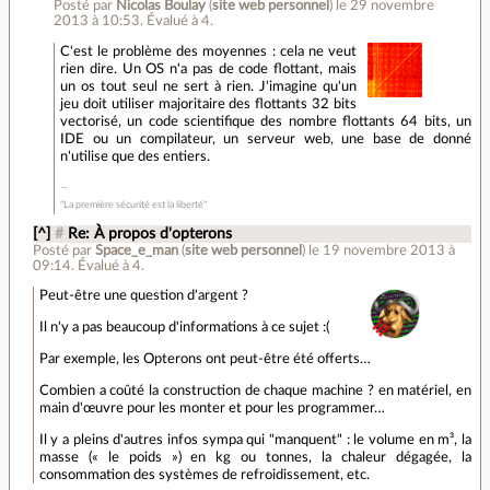
Posté par
Nicolas Boulay
(
site web personnel
)
le 29 novembre
2013 à 10:53
.
Évalué à
4
.
C'est le problème des moyennes : cela ne veut
rien dire. Un OS n'a pas de code flottant, mais
un os tout seul ne sert à rien. J'imagine qu'un
jeu doit utiliser majoritaire des flottants 32 bits
vectorisé, un code scientifique des nombre flottants 64 bits, un
IDE ou un compilateur, un serveur web, une base de donné
n'utilise que des entiers.
"La première sécurité est la liberté"
[^]
#
Re: À propos d'opterons
Posté par
Space_e_man
(
site web personnel
)
le 19 novembre 2013 à
09:14
.
Évalué à
4
.
Peut-être une question d'argent ?
Il n'y a pas beaucoup d'informations à ce sujet :(
Par exemple, les Opterons ont peut-être été offerts…
Combien a coûté la construction de chaque machine ? en matériel, en
main d'œuvre pour les monter et pour les programmer…
Il y a pleins d'autres infos sympa qui "manquent" : le volume en m³, la
masse (« le poids ») en kg ou tonnes, la chaleur dégagée, la
consommation des systèmes de refroidissement, etc.