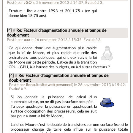
Posté par
JGO
le 26 novembre 2013 à 14:37
.
Évalué à
3
.
Erratum : lire « entre 1993 et 2011.75 » (ce qui
donne bien 18,75 ans).
[^]
#
Re: Facteur d'augmentation annuelle et temps de
doublement
Posté par
oao
le 26 novembre 2013 à 15:35
.
Évalué à
3
.
Ce qui donne donc une augmentation plus rapide
que la loi de Moore, et plus rapide que celle des
ordinateurs tous publiques, qui ont eux suivis la loi
de Moore sur cette période. Est-ce du à la transition
CPU - GPU, à la hausse des budgets, ou à d'autres facteurs ?
[^]
#
Re: Facteur d'augmentation annuelle et temps de
doublement
Posté par
Renault
(
site web personnel
)
le 26 novembre 2013 à 15:42
.
Évalué à
9
.
Si on connait la puissance de calcul d'un
supercalculateur, on ne dit pas la surface occupée.
Tu peux quadrupler la puissance en quadruplant la
surface d'occupation des processeurs, cela ne suit
pas pour autant la loi de Moore.
La loi de Moore c'est le double de transistors sur une surface fixe, si le
processeur change de taille cela influe sur la puissance totale