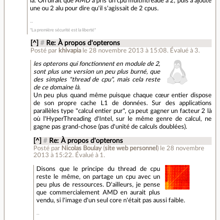
là. On dirait que AMD a pris un cpu multihtreadé à 2, puis à ajouté
une ou 2 alu pour dire qu'il s'agissait de 2 cpus.
"La première sécurité est la liberté"
[^]
#
Re: À propos d'opterons
Posté par
khivapia
le 28 novembre 2013 à 15:08
.
Évalué à
3
.
les opterons qui fonctionnent en module de 2,
sont plus une version un peu plus burné, que
des simples "thread de cpu", mais cela reste
de ce domaine là.
Un peu plus quand même puisque chaque cœur entier dispose
de son propre cache L1 de données. Sur des applications
parallèles type "calcul entier pur", ça peut gagner un facteur 2 là
où l'HyperThreading d'Intel, sur le même genre de calcul, ne
gagne pas grand-chose (pas d'unité de calculs doublées).
[^]
#
Re: À propos d'opterons
Posté par
Nicolas Boulay
(
site web personnel
)
le 28 novembre
2013 à 15:22
.
Évalué à
1
.
Disons que le principe du thread de cpu
reste le même, on partage un cpu avec un
peu plus de ressources. D'ailleurs, je pense
que commercialement AMD en aurait plus
vendu, si l'image d'un seul core n'était pas aussi faible.