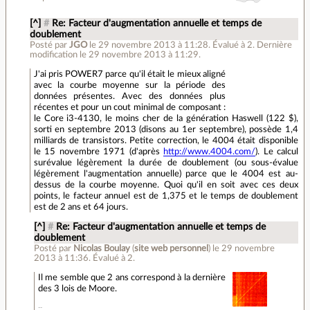
[^]
#
Re: Facteur d'augmentation annuelle et temps de
doublement
Posté par
JGO
le 29 novembre 2013 à 11:28
.
Évalué à
2
.
Dernière
modification le 29 novembre 2013 à 11:29.
J'ai pris POWER7 parce qu'il était le mieux aligné
avec la courbe moyenne sur la période des
données présentes. Avec des données plus
récentes et pour un cout minimal de composant :
le Core i3-4130, le moins cher de la génération Haswell (122 $),
sorti en septembre 2013 (disons au 1er septembre), possède 1,4
milliards de transistors. Petite correction, le 4004 était disponible
le 15 novembre 1971 (d'après
http://www.4004.com/
). Le calcul
surévalue légèrement la durée de doublement (ou sous-évalue
légèrement l'augmentation annuelle) parce que le 4004 est au-
dessus de la courbe moyenne. Quoi qu'il en soit avec ces deux
points, le facteur annuel est de 1,375 et le temps de doublement
est de 2 ans et 64 jours.
[^]
#
Re: Facteur d'augmentation annuelle et temps de
doublement
Posté par
Nicolas Boulay
(
site web personnel
)
le 29 novembre
2013 à 11:36
.
Évalué à
2
.
Il me semble que 2 ans correspond à la dernière
des 3 lois de Moore.