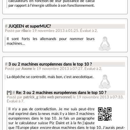
calculateurs en fonction de leur puissance de calcul
par rapport à l'énergie utilisée à son fonctionnement.
#
JUQEEN et superMUC?
Posté par
riba
le 19 novembre 2013 à 01:25
.
Évalué à
2
.
Il sont forts les allemands pour nommer leurs
machines…
#
3 ou 2 machines européennes dans le top 10 ?
Posté par
Axone
le 19 novembre 2013 à 07:27
.
Évalué à
2
.
La dépêche se contredit, mais bon, c'est anecdotique.
[^]
#
Re: 3 ou 2 machines européennes dans le top 10 ?
Posté par
patrick_g
(
site web personnel
)
le 19 novembre 2013 à 07:33
.
Évalué à
7
.
Il n'y a pas de contradiction. Je me suis peut-être
mal exprimé dans la news mais il y a bien 3 machines
européennes dans le top 10. Je fais un paragraphe
sur le calculateur suisse Piz Daint et à la fin j'ajoute
que l'Europe place
encore
deux machines dans le top 10. J'aurais peut-