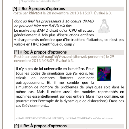
"La première sécurité est la liberté"
[^]
#
Re: À propos d'opterons
Posté par
khivapia
le 28 novembre 2013 à 15:07
.
Évalué à
3
.
donc au final les processeurs à 16 coeurs d'AMD
ne peuvent faire que 8 AVX à la fois.
Le marketing d'AMD disait qu'un CPU effectuait
généralement 3 fois plus d'instructions entières
+ chargements mémoire que d'instructions flottantes, ce n'est pas
valable en HPC scientifique du coup ?
[^]
#
Re: À propos d'opterons
Posté par
ǝpɐןƃu∀ nǝıɥʇʇɐW-ǝɹɹǝıԀ
(
site web personnel
)
le 29
novembre 2013 à 08:07
.
Évalué à
3
.
Il n'y a pas de loi universelle en la matière. Pour
tous les codes de simulation que j'ai écris, les
calculs en nombres flottants dominent
outrageusement. Et il me semble que la
simulation de nombre de problèmes de physiques soit dans le
même cas. Mais il existe aussi des modèles représentés en
machines essentiellement par des entiers (dans mon domaine, on
pourrait citer l'exemple de la dynamique de dislocations). Dans ces
cas là évidemment…
« IRAFURORBREVISESTANIMUMREGEQUINISIPARETIMPERAT » — Odes — Horace
[^]
#
Re: À propos d'opterons