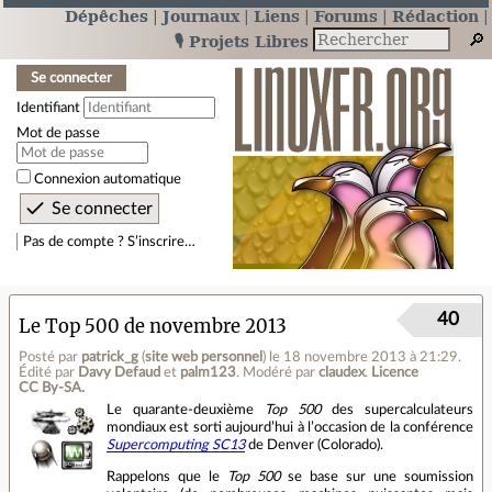
Dépêches
Journaux
Liens
Forums
Rédaction
🎙️ Projets Libres
Se connecter
Identifiant
Mot de passe
Connexion automatique
Pas de compte ? S’inscrire…
40
Le Top 500 de novembre 2013
Posté par
patrick_g
(
site web personnel
)
le 18 novembre 2013 à 21:29
.
Édité par
Davy Defaud
et
palm123
.
Modéré par
claudex
.
Licence
CC By‑SA.
Le quarante‐deuxième
Top 500
des supercalculateurs
mondiaux est sorti aujourd’hui à l’occasion de la conférence
Supercomputing SC13
de Denver (Colorado).
Rappelons que le
Top 500
se base sur une soumission