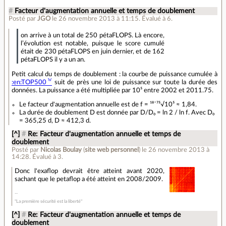
#
Facteur d'augmentation annuelle et temps de doublement
Posté par
JGO
le 26 novembre 2013 à 11:15
.
Évalué à
6
.
on arrive à un total de 250 pétaFLOPS. Là encore,
l’évolution est notable, puisque le score cumulé
était de 230 pétaFLOPS en juin dernier, et de 162
pétaFLOPS il y a un an.
Petit calcul du temps de doublement : la courbe de puissance cumulée à
:en:TOP500
suit de près une loi de puissance sur toute la durée des
données. La puissance a été multipliée par 10⁵ entre 2002 et 2011.75.
Le facteur d'augmentation annuelle est de f = ¹⁸˙⁷⁵√10⁵ ≈ 1,84.
La durée de doublement D est donnée par D/D₀ = ln 2 / ln f. Avec D₀
= 365,25 d, D ≈ 412,3 d.
[^]
#
Re: Facteur d'augmentation annuelle et temps de
doublement
Posté par
Nicolas Boulay
(
site web personnel
)
le 26 novembre 2013 à
14:28
.
Évalué à
3
.
Donc l'exaflop devrait être atteint avant 2020,
sachant que le petaflop a été atteint en 2008/2009.
"La première sécurité est la liberté"
[^]
#
Re: Facteur d'augmentation annuelle et temps de
doublement