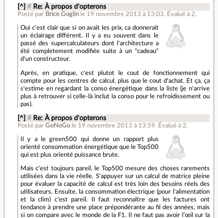
[^]
#
Re: À propos d'opterons
Posté par
Brice Goglin
le 19 novembre 2013 à 13:03
.
Évalué à
2
.
Oui c'est clair que si on avait les prix, ca donnerait
un éclairage différent. Il y a eu souvent dans le
passé des supercalculateurs dont l'architecture a
été completement modifiée suite à un "cadeau"
d'un constructeur.
Après, en pratique, c'est plutot le cout de fonctionnement qui
compte pour les centres de calcul, plus que le cout d'achat. Et ça, ça
s'estime en regardant la conso énergétique dans la liste (je n'arrive
plus à retrouver si celle-là inclut la conso pour le refroidissement ou
pas).
[^]
#
Re: À propos d'opterons
Posté par
GoNoGo
le 19 novembre 2013 à 13:59
.
Évalué à
2
.
Il y a le green500 qui donne un rapport plus
orienté consommation énergétique que le Top500
qui est plus orienté puissance brute.
Mais c'est toujours pareil, le Top500 mesure des choses rarements
utilisées dans la vie réelle. S'appuyer sur un calcul de matrice pleine
pour évaluer la capacité de calcul est très loin des besoins réels des
utilisateurs. Ensuite, la consommation électrique (pour l'alimentation
et la clim) c'est pareil. Il faut reconnaître que les factures ont
tendance à prendre une place prépondérante au fil des années, mais
si on compare avec le monde de la F1. Il ne faut pas avoir l’œil sur la