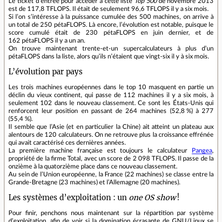
Le ticket d’entrée pour accéder à cette liste
Top 500
de novembre 2013
est de 117,8 TFLOPS. Il était de seulement 96,6 TFLOPS il y a six mois.
Si l’on s’intéresse à la puissance cumulée des 500 machines, on arrive à
un total de 250 pétaFLOPS. Là encore, l’évolution est notable, puisque le
score cumulé était de 230 pétaFLOPS en juin dernier, et de
162 pétaFLOPS il y a un an.
On trouve maintenant trente‐et‐un supercalculateurs à plus d’un
pétaFLOPS dans la liste, alors qu’ils n’étaient que vingt‐six il y à six mois.
L’évolution par pays
Les trois machines européennes dans le top 10 masquent en partie un
déclin du vieux continent, qui passe de 112 machines il y a six mois, à
seulement 102 dans le nouveau classement. Ce sont les États‐Unis qui
renforcent leur position en passant de 264 machines (52,8 %) à 277
(55,4 %).
Il semble que l’Asie (et en particulier la Chine) ait atteint un plateau aux
alentours de 120 calculateurs. On ne retrouve plus la croissance effrénée
qui avait caractérisé ces dernières années.
La première machine française est toujours le calculateur
Pangea
,
propriété de la firme Total, avec un score de 2 098 TFLOPS. Il passe de la
onzième à la quatorzième place dans ce nouveau classement.
Au sein de l’Union européenne, la France (22 machines) se classe entre la
Grande‐Bretagne (23 machines) et l’Allemagne (20 machines).
Les systèmes d’exploitation : un
one OS show
!
Pour finir, penchons nous maintenant sur la répartition par système
d’exploitation, afin de voir si la domination écrasante de GNU/Linux se