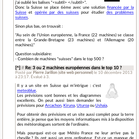
j'ai oublié les balises "<subtil> </subtil>".
Donc la Suisse se place 6ème avec une solution
financée par la
Suisse
et
opérée par des suisses
pour étudier
des problèmes
suisses
.
Sinon plus bas, on trouvait :
"Au sein de l’Union européenne, la France (22 machines) se classe
entre la Grande‐Bretagne (23 machines) et l’Allemagne (20
machines)."
Question subsidiaire:
- Combien de machines "suisses" dans le top 500 ?
[^]
#
Re: 3 ou 2 machines européennes dans le top 10 ?
Posté par
Pierre Jarillon
(
site web personnel
)
le 10 décembre 2013
à 23:17
.
Évalué à
3
.
Il y a un site en Suisse qui m'intrigue : c'est
meteoblue
.
Les prévisions sont bonnes et les diagrammes
excellents. On peut aussi bien demander les
prévisions pour
Arcachon
,
Kiruna
,
Uturoa
ou
Ushaia
.
Pour obtenir des prévisions et un site aussi complet pour la terre
entière, je pense que les moyens informatiques mis à la disposition
des météorologues sortent de l'ordinaire.
Mais pourquoi est-ce que Météo France ne leur arrive pas la
cheville ? Ils ont aussi un gros ordinateur. Est-ce un manque de