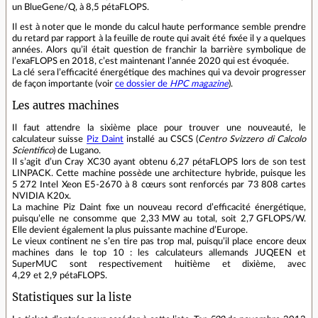
un BlueGene/Q, à 8,5 pétaFLOPS.
Il est à noter que le monde du calcul haute performance semble prendre
du retard par rapport à la feuille de route qui avait été fixée il y a quelques
années. Alors qu’il était question de franchir la barrière symbolique de
l’exaFLOPS en 2018, c’est maintenant l’année 2020 qui est évoquée.
La clé sera l’efficacité énergétique des machines qui va devoir progresser
de façon importante (voir
ce dossier de
HPC magazine
).
Les autres machines
Il faut attendre la sixième place pour trouver une nouveauté, le
calculateur suisse
Piz Daint
installé au CSCS (
Centro Svizzero di Calcolo
Scientifico
) de Lugano.
Il s’agit d’un Cray XC30 ayant obtenu 6,27 pétaFLOPS lors de son test
LINPACK. Cette machine possède une architecture hybride, puisque les
5 272 Intel Xeon E5-2670 à 8 cœurs sont renforcés par 73 808 cartes
NVIDIA K20x.
La machine Piz Daint fixe un nouveau record d’efficacité énergétique,
puisqu’elle ne consomme que 2,33 MW au total, soit 2,7 GFLOPS/W.
Elle devient également la plus puissante machine d’Europe.
Le vieux continent ne s’en tire pas trop mal, puisqu’il place encore deux
machines dans le top 10 : les calculateurs allemands JUQEEN et
SuperMUC sont respectivement huitième et dixième, avec
4,29 et 2,9 pétaFLOPS.
Statistiques sur la liste