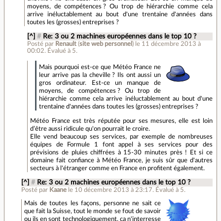
moyens, de compétences ? Ou trop de hiérarchie comme cela
arrive inéluctablement au bout d'une trentaine d'années dans
toutes les (grosses) entreprises ?
[^]
#
Re: 3 ou 2 machines européennes dans le top 10 ?
Posté par
Renault
(
site web personnel
)
le 11 décembre 2013 à
00:02
.
Évalué à
5
.
Mais pourquoi est-ce que Météo France ne
leur arrive pas la cheville ? Ils ont aussi un
gros ordinateur. Est-ce un manque de
moyens, de compétences ? Ou trop de
hiérarchie comme cela arrive inéluctablement au bout d'une
trentaine d'années dans toutes les (grosses) entreprises ?
Météo France est très réputée pour ses mesures, elle est loin
d’être aussi ridicule qu'on pourrait le croire.
Elle vend beaucoup ses services, par exemple de nombreuses
équipes de Formule 1 font appel à ses services pour des
prévisions de pluies chiffrées à 15-30 minutes près ! Et si ce
domaine fait confiance à Météo France, je suis sûr que d'autres
secteurs à l'étranger comme en France en profitent également.
[^]
#
Re: 3 ou 2 machines européennes dans le top 10 ?
Posté par
Kaane
le 10 décembre 2013 à 23:17
.
Évalué à
5
.
Mais de toutes les façons, personne ne sait ce
que fait la Suisse, tout le monde se fout de savoir
ou ils en sont technologiquement, ça n'interresse