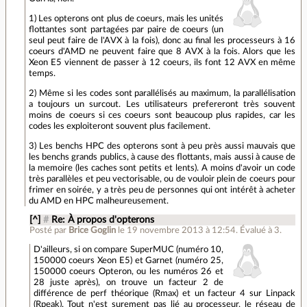
1) Les opterons ont plus de coeurs, mais les unités
flottantes sont partagées par paire de coeurs (un
seul peut faire de l'AVX à la fois), donc au final les processeurs à 16
coeurs d'AMD ne peuvent faire que 8 AVX à la fois. Alors que les
Xeon E5 viennent de passer à 12 coeurs, ils font 12 AVX en même
temps.
2) Même si les codes sont parallélisés au maximum, la parallélisation
a toujours un surcout. Les utilisateurs prefereront très souvent
moins de coeurs si ces coeurs sont beaucoup plus rapides, car les
codes les exploiteront souvent plus facilement.
3) Les benchs HPC des opterons sont à peu près aussi mauvais que
les benchs grands publics, à cause des flottants, mais aussi à cause de
la memoire (les caches sont petits et lents). A moins d'avoir un code
très parallèles et peu vectorisable, ou de vouloir plein de coeurs pour
frimer en soirée, y a très peu de personnes qui ont intérêt à acheter
du AMD en HPC malheureusement.
[^]
#
Re: À propos d'opterons
Posté par
Brice Goglin
le 19 novembre 2013 à 12:54
.
Évalué à
3
.
D'ailleurs, si on compare SuperMUC (numéro 10,
150000 coeurs Xeon E5) et Garnet (numéro 25,
150000 coeurs Opteron, ou les numéros 26 et
28 juste après), on trouve un facteur 2 de
différence de perf théorique (Rmax) et un facteur 4 sur Linpack
(Rpeak). Tout n'est surement pas lié au processeur, le réseau de