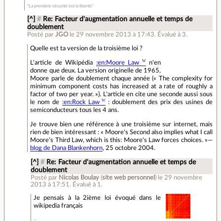
"La première sécurité est la liberté"
[^]
#
Re: Facteur d'augmentation annuelle et temps de
doublement
Posté par
JGO
le 29 novembre 2013 à 17:43
.
Évalué à
3
.
Quelle est ta version de la troisième loi ?
L'article de Wikipédia
:en:Moore Law
n'en
donne que deux. La version originelle de 1965,
Moore parle de doublement chaque année (« The complexity for
minimum component costs has increased at a rate of roughly a
factor of two per year. »). L'article en cite une seconde aussi sous
le nom de
:en:Rock Law
: doublement des prix des usines de
semiconducteurs tous les 4 ans.
Je trouve bien une référence à une troisième sur internet, mais
rien de bien intéressant : « Moore's Second also implies what I call
Moore's Third Law, which is this: Moore's Law forces choices. »—
blog de Dana Blankenhorn
, 25 octobre 2004.
[^]
#
Re: Facteur d'augmentation annuelle et temps de
doublement
Posté par
Nicolas Boulay
(
site web personnel
)
le 29 novembre
2013 à 17:51
.
Évalué à
1
.
Je pensais à la 2ième loi évoqué dans le
wikipedia français