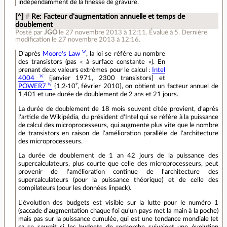
indépendamment de la finesse de gravure.
[^]
#
Re: Facteur d'augmentation annuelle et temps de
doublement
Posté par
JGO
le 27 novembre 2013 à 12:11
.
Évalué à
5
.
Dernière
modification le 27 novembre 2013 à 12:16.
D'après
Moore's Law
, la loi se réfère au nombre
des transistors (pas « à surface constante »). En
prenant deux valeurs extrêmes pour le calcul :
Intel
4004
{janvier 1971, 2300 transistors} et
POWER7
{1,2·10⁹, février 2010}, on obtient un facteur annuel de
1,401 et une durée de doublement de 2 ans et 21 jours.
La durée de doublement de 18 mois souvent citée provient, d'après
l'article de Wikipédia, du président d'Intel qui se réfère à la puissance
de calcul des microprocesseurs, qui augmente plus vite que le nombre
de transistors en raison de l'amélioration parallèle de l'architecture
des microprocesseurs.
La durée de doublement de 1 an 42 jours de la puissance des
supercalculateurs, plus courte que celle des microprocesseurs, peut
provenir de l'amélioration continue de l'architecture des
supercalculateurs (pour la puissance théorique) et de celle des
compilateurs (pour les données linpack).
L'évolution des budgets est visible sur la lutte pour le numéro 1
(saccade d'augmentation chaque foi qu'un pays met la main à la poche)
mais pas sur la puissance cumulée, qui est une tendance mondiale (et