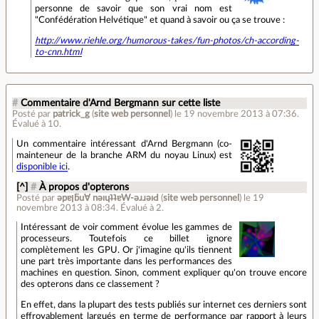
personne de savoir que son vrai nom est
"Confédération Helvétique" et quand à savoir ou ça se trouve :
http://www.riehle.org/humorous-takes/fun-photos/ch-according-
to-cnn.html
#
Commentaire d'Arnd Bergmann sur cette liste
Posté par
patrick_g
(
site web personnel
)
le 19 novembre 2013 à 07:36
.
Évalué à
10
.
Un commentaire intéressant d'Arnd Bergmann (co-
mainteneur de la branche ARM du noyau Linux) est
disponible ici
.
[^]
#
À propos d'opterons
Posté par
ǝpɐןƃu∀ nǝıɥʇʇɐW-ǝɹɹǝıԀ
(
site web personnel
)
le 19
novembre 2013 à 08:34
.
Évalué à
2
.
Intéressant de voir comment évolue les gammes de
processeurs. Toutefois ce billet ignore
complètement les GPU. Or j'imagine qu'ils tiennent
une part très importante dans les performances des
machines en question. Sinon, comment expliquer qu'on trouve encore
des opterons dans ce classement ?
En effet, dans la plupart des tests publiés sur internet ces derniers sont
effroyablement largués en terme de performance par rapport à leurs