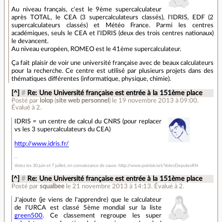
Au niveau français, c'est le 9ème supercalculateur
après TOTAL, le CEA (3 supercalculateurs classés), l'IDRIS, EDF (2
supercalculateurs classés) et Météo France. Parmi les centres
académiques, seuls le CEA et l'IDRIS (deux des trois centres nationaux)
le devancent.
Au niveau européen, ROMEO est le 41ème supercalculateur.
Ça fait plaisir de voir une université française avec de beaux calculateurs
pour la recherche. Ce centre est utilisé par plusieurs projets dans des
thématiques différentes (informatique, physique, chimie).
[^]
#
Re: Une Université française est entrée à la 151ème place
Posté par
lolop
(
site web personnel
)
le 19 novembre 2013 à 09:00
.
Évalué à
2
.
IDRIS = un centre de calcul du CNRS (pour replacer
vs les 3 supercalculateurs du CEA)
http://www.idris.fr/
Votez les 30 juin et 7 juillet, en connaissance de cause. http://www.pointal.net/VotesDeputesRN
[^]
#
Re: Une Université française est entrée à la 151ème place
Posté par
squalbee
le 21 novembre 2013 à 14:13
.
Évalué à
2
.
J'ajoute (je viens de l'apprendre) que le calculateur
de l'URCA est classé 5ème mondial sur la liste
green500
. Ce classement regroupe les super