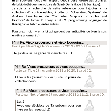
m'en souviens) doit avoir disparu depuis belle lurette des archives
de la bibliothèque municipale de Saint-Denis (face à la basilique)…
Je suis à la recherche de cette référence pour l'ajouter à ma
collection d'incontournables, à côté du "Operating Systems" de
Andrew Tanenbaum, du "Computer Graphics: Principles and
Practice" de James D. Foley, et du "C programming language" de
Kernighan & Ritchie, entre autres.
Rassurez moi, il y en a ici qui gardent ces antiquités ou bien je suis
un être anormal ? :')
[^]
#
Re: Vieux processeurs et vieux bouquins...
Posté par
Nekrofage
le 29 novembre 2013 à 09:50
.
Évalué à
1
.
Je garde aussi ce genre de vieux livres !! :D
[^]
#
Re: Vieux processeurs et vieux bouquins...
Posté par
Tit
le 29 novembre 2013 à 10:20
.
Évalué à
2
.
Et vous les (re)lisez ou c'est juste un plaisir de
collectionneur?
[^]
#
Re: Vieux processeurs et vieux bouquins...
Posté par
Nekrofage
le 29 novembre 2013 à 11:12
.
Évalué à
0
.
Les 2.
Avec une dédidace de Tanenbaum pour son
livre sur les réseaux ! :D