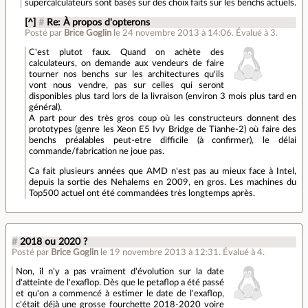
supercalculateurs sont basés sur des choix faits sur les benchs actuels.
[^]
#
Re: À propos d'opterons
Posté par
Brice Goglin
le 24 novembre 2013 à 14:06
.
Évalué à
3
.
C'est plutot faux. Quand on achète des
calculateurs, on demande aux vendeurs de faire
tourner nos benchs sur les architectures qu'ils
vont nous vendre, pas sur celles qui seront
disponibles plus tard lors de la livraison (environ 3 mois plus tard en
général).
A part pour des très gros coup où les constructeurs donnent des
prototypes (genre les Xeon E5 Ivy Bridge de Tianhe-2) où faire des
benchs préalables peut-etre difficile (à confirmer), le délai
commande/fabrication ne joue pas.
Ca fait plusieurs années que AMD n'est pas au mieux face à Intel,
depuis la sortie des Nehalems en 2009, en gros. Les machines du
Top500 actuel ont été commandées très longtemps après.
#
2018 ou 2020 ?
Posté par
Brice Goglin
le 19 novembre 2013 à 12:31
.
Évalué à
4
.
Non, il n'y a pas vraiment d'évolution sur la date
d'atteinte de l'exaflop. Dès que le petaflop a été passé
et qu'on a commencé à estimer le date de l'exaflop,
c'était déjà une grosse fourchette 2018-2020 voire