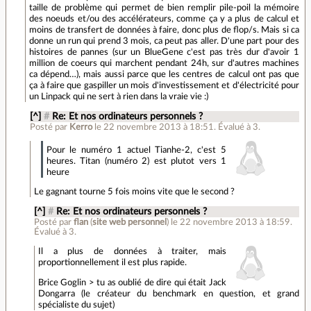
taille de problème qui permet de bien remplir pile-poil la mémoire
des noeuds et/ou des accélérateurs, comme ça y a plus de calcul et
moins de transfert de données à faire, donc plus de flop/s. Mais si ca
donne un run qui prend 3 mois, ca peut pas aller. D'une part pour des
histoires de pannes (sur un BlueGene c'est pas très dur d'avoir 1
million de coeurs qui marchent pendant 24h, sur d'autres machines
ca dépend…), mais aussi parce que les centres de calcul ont pas que
ça à faire que gaspiller un mois d'investissement et d'électricité pour
un Linpack qui ne sert à rien dans la vraie vie :)
[^]
#
Re: Et nos ordinateurs personnels ?
Posté par
Kerro
le 22 novembre 2013 à 18:51
.
Évalué à
3
.
Pour le numéro 1 actuel Tianhe-2, c'est 5
heures. Titan (numéro 2) est plutot vers 1
heure
Le gagnant tourne 5 fois moins vite que le second ?
[^]
#
Re: Et nos ordinateurs personnels ?
Posté par
flan
(
site web personnel
)
le 22 novembre 2013 à 18:59
.
Évalué à
3
.
Il a plus de données à traiter, mais
proportionnellement il est plus rapide.
Brice Goglin > tu as oublié de dire qui était Jack
Dongarra (le créateur du benchmark en question, et grand
spécialiste du sujet)