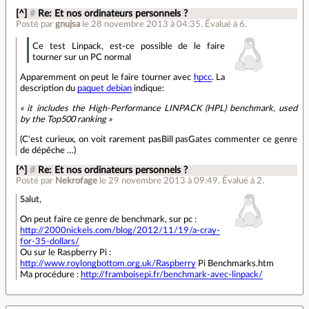
[^]
#
Re: Et nos ordinateurs personnels ?
Posté par
gnujsa
le 28 novembre 2013 à 04:35
.
Évalué à
6
.
Ce test Linpack, est-ce possible de le faire
tourner sur un PC normal
Apparemment on peut le faire tourner avec
hpcc
. La
description du
paquet debian
indique:
« it includes the High-Performance LINPACK (HPL) benchmark, used
by the Top500 ranking »
(C'est curieux, on voit rarement pasBill pasGates commenter ce genre
de dépêche …)
[^]
#
Re: Et nos ordinateurs personnels ?
Posté par
Nekrofage
le 29 novembre 2013 à 09:49
.
Évalué à
2
.
Salut,
On peut faire ce genre de benchmark, sur pc :
http://2000nickels.com/blog/2012/11/19/a-cray-
for-35-dollars/
Ou sur le Raspberry Pi :
http://www.roylongbottom.org.uk/Raspberry
Pi Benchmarks.htm
Ma procédure :
http://framboisepi.fr/benchmark-avec-linpack/