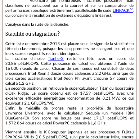
volontaire (de nombreuses machines puissantes mais
classifiées ne participent pas à la course) et sur un comparateur de
performances spécifique extrêmement parallélisable (le code
LINPACK
,
qui concerne la résolution de systèmes d’équations linéaires).
L’analyse dans la suite de la dépêche.
Stabilité ou stagnation ?
Cette liste de novembre 2013 est placée sous le signe de la stabilité en
tête du classement, puisque les cinq premiers ne changent pas et que
leurs scores respectifs restent identiques.
La machine chinoise
Tianhe-2
reste en tête avec un score de
33,86 pétaFLOPS. Cette puissance de calcul est obtenue à l’aide de
16 000 nœuds de calcul. Chacun de ces nœuds est constitué de deux
processeurs Intel Xeon à douze cœurs cadencés à 2,2 GHz, ainsi que de
trois cartes accélératrices Intel Xeon Phi ayant chacune 57 cœurs de
calcul à 1,2 GHz.
En seconde position, on retrouve le supercalculateur Titan du laboratoire
d’Oak Ridge. Le score obtenu est de 17,59 pétaFLOPS, avec une
excellente efficacité énergétique (consommation de 8,21 MW, ce qui
équivaut à 2,1 GFLOPS/W).
Enfin, la médaille de bronze reste la propriété du laboratoire
Lawrence Livermore, avec le calculateur Sequoia (un modèle IBM
BlueGene/Q). Son score ne bouge pas avec 17,17 pétaFLOPS et
1 572 864 cœurs de calcul PowerPC cadencés à 1,6 GHz.
Viennent ensuite le K Computer japonais et ses processeurs Fujitsu
SPARC64 VIIIfx (10,5 pétaFLOPS), suivi par le calculateur Mira, encore