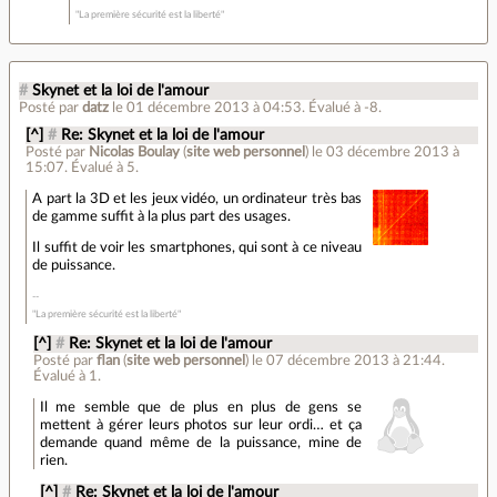
"La première sécurité est la liberté"
#
Skynet et la loi de l'amour
Posté par
datz
le 01 décembre 2013 à 04:53
.
Évalué à
-8
.
[^]
#
Re: Skynet et la loi de l'amour
Posté par
Nicolas Boulay
(
site web personnel
)
le 03 décembre 2013 à
15:07
.
Évalué à
5
.
A part la 3D et les jeux vidéo, un ordinateur très bas
de gamme suffit à la plus part des usages.
Il suffit de voir les smartphones, qui sont à ce niveau
de puissance.
"La première sécurité est la liberté"
[^]
#
Re: Skynet et la loi de l'amour
Posté par
flan
(
site web personnel
)
le 07 décembre 2013 à 21:44
.
Évalué à
1
.
Il me semble que de plus en plus de gens se
mettent à gérer leurs photos sur leur ordi… et ça
demande quand même de la puissance, mine de
rien.
[^]
#
Re: Skynet et la loi de l'amour