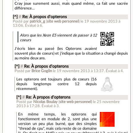
Cray joue surement aussi, mais quand même, ca fait une sacrée
différence…
[^]
#
Re: À propos d'opterons
Posté par
patrick_g
(
site web personnel
)
le 19 novembre 2013 à
13:06
.
Évalué à
6
.
Alors que les Xeon E5 viennent de passer à 12
coeurs
J'écris bien au passé (les Opterons
avaient
souvent plus de coeurs) et j'indique que la situation a changé depuis
au moins deux ans.
[^]
#
Re: À propos d'opterons
Posté par
Brice Goglin
le 19 novembre 2013 à 13:37
.
Évalué à
4
.
Les opterons ont toujours plus de coeurs (16
depuis longtemps contre 12 depuis
récemment).
[^]
#
Re: À propos d'opterons
Posté par
Nicolas Boulay
(
site web personnel
)
le 25 novembre
2013 à 17:28
.
Évalué à
3
.
En même temps, les opterons qui
fonctionnent en module de 2, sont plus une
version un peu plus burné, que des simples
"thread de cpu", mais cela reste de ce domaine