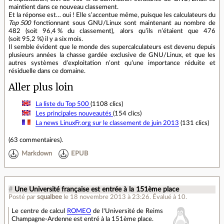
maintient dans ce nouveau classement.
Et la réponse est… oui ! Elle s’accentue même, puisque les calculateurs du
Top 500
fonctionnant sous GNU/Linux sont maintenant au nombre de
482 (soit 96,4 % du classement), alors qu’ils n’étaient que 476
(soit 95,2 %) il y a six mois.
Il semble évident que le monde des supercalculateurs est devenu depuis
plusieurs années la chasse gardée exclusive de GNU/Linux, et que les
autres systèmes d’exploitation n’ont qu’une importance réduite et
résiduelle dans ce domaine.
Aller plus loin
La liste du Top 500
(1108 clics)
Les principales nouveautés
(154 clics)
La news LinuxFr.org sur le classement de juin 2013
(131 clics)
(
63 commentaires
).
Markdown
EPUB
#
Une Université française est entrée à la 151ème place
Posté par
squalbee
le 18 novembre 2013 à 23:26
.
Évalué à
10
.
Le centre de calcul
ROMEO
de l'Université de Reims
Champagne-Ardenne est entré à la 151ème place.