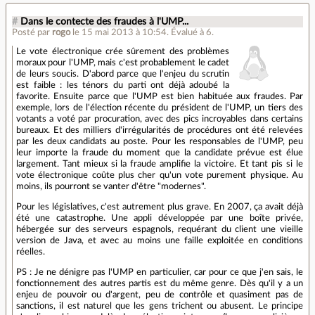
#
Dans le contecte des fraudes à l'UMP...
Posté par
rogo
le 15 mai 2013 à 10:54
.
Évalué à
6
.
Le vote électronique crée sûrement des problèmes
moraux pour l'UMP, mais c'est probablement le cadet
de leurs soucis. D'abord parce que l'enjeu du scrutin
est faible : les ténors du parti ont déjà adoubé la
favorite. Ensuite parce que l'UMP est bien habituée aux fraudes. Par
exemple, lors de l'élection récente du président de l'UMP, un tiers des
votants a voté par procuration, avec des pics incroyables dans certains
bureaux. Et des milliers d'irrégularités de procédures ont été relevées
par les deux candidats au poste. Pour les responsables de l'UMP, peu
leur importe la fraude du moment que la candidate prévue est élue
largement. Tant mieux si la fraude amplifie la victoire. Et tant pis si le
vote électronique coûte plus cher qu'un vote purement physique. Au
moins, ils pourront se vanter d'être "modernes".
Pour les législatives, c'est autrement plus grave. En 2007, ça avait déjà
été une catastrophe. Une appli développée par une boîte privée,
hébergée sur des serveurs espagnols, requérant du client une vieille
version de Java, et avec au moins une faille exploitée en conditions
réelles.
PS : Je ne dénigre pas l'UMP en particulier, car pour ce que j'en sais, le
fonctionnement des autres partis est du même genre. Dès qu'il y a un
enjeu de pouvoir ou d'argent, peu de contrôle et quasiment pas de
sanctions, il est naturel que les gens trichent ou abusent. Le principe