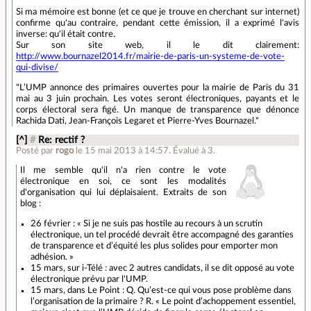
Si ma mémoire est bonne (et ce que je trouve en cherchant sur internet)
confirme qu'au contraire, pendant cette émission, il a exprimé l'avis
inverse: qu'il était contre.
Sur son site web, il le dit clairement:
http://www.bournazel2014.fr/mairie-de-paris-un-systeme-de-vote-
qui-divise/
"L’UMP annonce des primaires ouvertes pour la mairie de Paris du 31
mai au 3 juin prochain. Les votes seront électroniques, payants et le
corps électoral sera figé. Un manque de transparence que dénonce
Rachida Dati, Jean-François Legaret et Pierre-Yves Bournazel."
[^]
#
Re: rectif ?
Posté par
rogo
le 15 mai 2013 à 14:57
.
Évalué à
3
.
Il me semble qu'il n'a rien contre le vote
électronique en soi, ce sont les modalités
d'organisation qui lui déplaisaient. Extraits de son
blog :
26 février : « Si je ne suis pas hostile au recours à un scrutin
électronique, un tel procédé devrait être accompagné des garanties
de transparence et d’équité les plus solides pour emporter mon
adhésion. »
15 mars, sur i-Télé : avec 2 autres candidats, il se dit opposé au vote
électronique prévu par l'UMP.
15 mars, dans Le Point : Q. Qu’est-ce qui vous pose problème dans
l’organisation de la primaire ? R. « Le point d’achoppement essentiel,