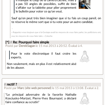
Il manque le coup de la caméra cachée, mais y
a pas 50 angles de possibles, suffit de bien
s'affaler sur la tablette pour plier proprement
le bulletin pour voter ce qu'on veut.
Sauf qu'on peut très bien imaginer que si tu fais un coup pareil, on
te réserve le même sort que si tu vote pour un autre candidat.
« Rappelez-vous toujours que si la Gestapo avait les moyens de vous faire parler, les politiciens ont,
eux, les moyens de vous faire taire. » Coluche
[^]
#
Re: Pourquoi faire simple
Posté par
DerekSagan
le 15 mai 2013 à 20:52
.
Évalué à
4
.
Pour le vote électronique il faut croire les
experts.
Non seulement, mais en plus il est relativement aisé
de les abuser.
#
rectif ?
Posté par
Marc
(
site web personnel
)
le 15 mai 2013 à 13:08
.
Évalué à
2
.
"Le principal adversaire de la favorite Nathalie
Kosciusko-Morizet, Pierre-Yves Bournazel, a déclaré
faire confiance au scrutin"