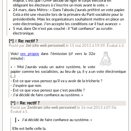
majeur, c’est que l’UMP décide de figer le corps électoral en
obligeant les électeurs à s’inscrire un mois avant le vote. »
24 mars, dans Métro : « Dans l’absolu j’aurais préféré un vote papier.
Cela a été une réussite lors de la primaire du Parti socialiste pour la
présidentielle. Mais les organisateurs souhaitent mettre en place un
vote électronique. J’en accepte les conditions car il faut avancer. »
5 mai, dans On n'est pas couché : il "fait confiance" au scrutin
électronique.
[^]
#
Re: rectif ?
Posté par
Jiel
(
site web personnel
)
le 15 mai 2013 à 19:39
.
Évalué à
3
.
Voici
ses propos
dans l'émission (cf vers la 32e
minute) :
« - Moi j'aurais voulu un autre système, le vote
papier comme les socialistes, au lieu de ça, il y a un vote électronique
(…)
- Est-ce que vous pensez qu'il va y avoir de la tricherie ?
- J'espère que non.
- Est-ce que vous pensez que c'est possible ?
- J'ai décidé de faire confiance au système. »
[^]
#
Re: rectif ?
Posté par
Zenitram
(
site web personnel
)
le 16 mai 2013 à 07:56
.
Évalué à
5
.
J'ai décidé de faire confiance au système. »
Elle est belle celle la.