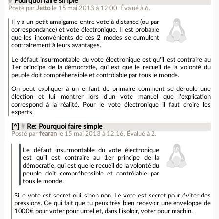
#
Pourquoi faire simple
Posté par
Jetto
le 15 mai 2013 à 12:00
.
Évalué à
6
.
Il y a un petit amalgame entre vote à distance (ou par
correspondance) et vote électronique. Il est probable
que les inconvénients de ces 2 modes se cumulent
contrairement à leurs avantages.
Le défaut insurmontable du vote électronique est qu'il est contraire au
1er principe de la démocratie, qui est que le recueil de la volonté du
peuple doit compréhensible et contrôlable par tous le monde.
On peut expliquer à un enfant de primaire comment se déroule une
élection et lui montrer lors d'un vote manuel que l'explication
correspond à la réalité. Pour le vote électronique il faut croire les
experts.
[^]
#
Re: Pourquoi faire simple
Posté par
fearan
le 15 mai 2013 à 12:16
.
Évalué à
2
.
Le défaut insurmontable du vote électronique
est qu'il est contraire au 1er principe de la
démocratie, qui est que le recueil de la volonté du
peuple doit compréhensible et contrôlable par
tous le monde.
Si le vote est secret oui, sinon non. Le vote est secret pour éviter des
pressions. Ce qui fait que tu peux très bien recevoir une enveloppe de
1000€ pour voter pour untel et, dans l'isoloir, voter pour machin.