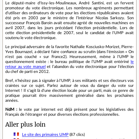
Le député-maire d'Issy-les-Moulineaux, André Santini, est un fervent
promoteur du vote électronique. Les nombreux agréments permettant
d'utiliser des ordinateurs de vote pour les élections républicaines avaient
été pris en 2003 par le ministre de l’Intérieur Nicolas Sarkozy. Son
successeur François Baroin avait ensuite agréé de nouvelles machines en
avril 2007, dans les jours précédant l'élection présidentielle. Lors de
cette élection présidentielle de 2007, seul le candidat de l'UMP avait
soutenu le vote électronique.
Le principal adversaire de la favorite Nathalie Kosciusko-Morizet, Pierre-
Yves Bournazel, a déclaré faire confiance au scrutin (dans l'émission « On
n'est pas couché » sur France2). Heureusement, même à l'UMP le
questionnement existe : le bureau politique de l’UMP avait entériné
le
retour au vote manuel
et l’abandon du vote électronique pour l'élection
du chef de parti en 2012.
Bref, n'hésitez pas à signaler à l'UMP, à ses militants et ses électeurs vos
craintes sur ce sujet. Parlez autour de vous du danger du vote sur
Internet ! Il s'agit là d'une élection locale pour un parti, mais ce genre de
pratique pourrait être massivement généralisé dans les prochaines
années.
NdM :
le vote par internet est déjà présent pour les législatives des
Français de l'étranger et pour diverses élections professionnelles.
Aller plus loin
Le site des primaires UMP
(87 clics)