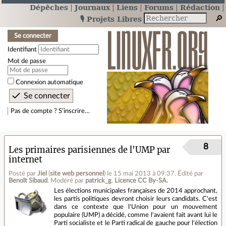
Dépêches
Journaux
Liens
Forums
Rédaction
🎙️ Projets Libres
Se connecter
Identifiant
Mot de passe
Connexion automatique
Pas de compte ? S’inscrire…
8
Les primaires parisiennes de l'UMP par
internet
Posté par
Jiel
(
site web personnel
)
le 15 mai 2013 à 09:37
.
Édité par
Benoît Sibaud
.
Modéré par
patrick_g
.
Licence CC By‑SA.
Les élections municipales françaises de 2014 approchant,
les partis politiques devront choisir leurs candidats. C'est
dans ce contexte que l'Union pour un mouvement
populaire (UMP) a décidé, comme l'avaient fait avant lui le
Parti socialiste et le Parti radical de gauche pour l'élection