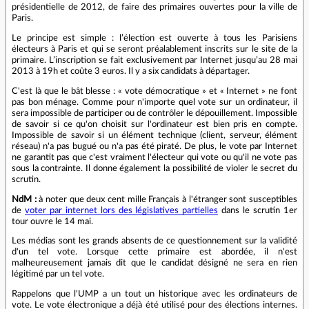
présidentielle de 2012, de faire des primaires ouvertes pour la ville de
Paris.
Le principe est simple : l’élection est ouverte à tous les Parisiens
électeurs à Paris et qui se seront préalablement inscrits sur le site de la
primaire. L’inscription se fait exclusivement par Internet jusqu’au 28 mai
2013 à 19h et coûte 3 euros. Il y a six candidats à départager.
C'est là que le bât blesse : « vote démocratique » et « Internet » ne font
pas bon ménage. Comme pour n'importe quel vote sur un ordinateur, il
sera impossible de participer ou de contrôler le dépouillement. Impossible
de savoir si ce qu'on choisit sur l'ordinateur est bien pris en compte.
Impossible de savoir si un élément technique (client, serveur, élément
réseau) n'a pas bugué ou n'a pas été piraté. De plus, le vote par Internet
ne garantit pas que c'est vraiment l'électeur qui vote ou qu'il ne vote pas
sous la contrainte. Il donne également la possibilité de violer le secret du
scrutin.
NdM :
à noter que deux cent mille Français à l'étranger sont susceptibles
de
voter par internet lors des législatives partielles
dans le scrutin 1er
tour ouvre le 14 mai.
Les médias sont les grands absents de ce questionnement sur la validité
d'un tel vote. Lorsque cette primaire est abordée, il n'est
malheureusement jamais dit que le candidat désigné ne sera en rien
légitimé par un tel vote.
Rappelons que l'UMP a un tout un historique avec les ordinateurs de
vote. Le vote électronique a déjà été utilisé pour des élections internes.