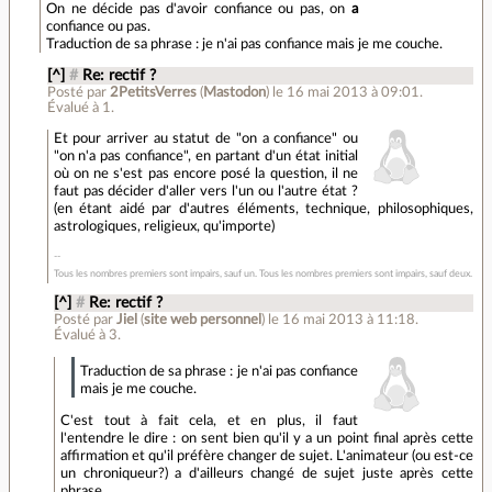
On ne décide pas d'avoir confiance ou pas, on
a
confiance ou pas.
Traduction de sa phrase : je n'ai pas confiance mais je me couche.
[^]
#
Re: rectif ?
Posté par
2PetitsVerres
(
Mastodon
)
le 16 mai 2013 à 09:01
.
Évalué à
1
.
Et pour arriver au statut de "on a confiance" ou
"on n'a pas confiance", en partant d'un état initial
où on ne s'est pas encore posé la question, il ne
faut pas décider d'aller vers l'un ou l'autre état ?
(en étant aidé par d'autres éléments, technique, philosophiques,
astrologiques, religieux, qu'importe)
Tous les nombres premiers sont impairs, sauf un. Tous les nombres premiers sont impairs, sauf deux.
[^]
#
Re: rectif ?
Posté par
Jiel
(
site web personnel
)
le 16 mai 2013 à 11:18
.
Évalué à
3
.
Traduction de sa phrase : je n'ai pas confiance
mais je me couche.
C'est tout à fait cela, et en plus, il faut
l'entendre le dire : on sent bien qu'il y a un point final après cette
affirmation et qu'il préfère changer de sujet. L'animateur (ou est-ce
un chroniqueur?) a d'ailleurs changé de sujet juste après cette
phrase.