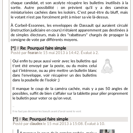
chaque candidat, et son acolyte récupère les bulletins inutilisés à la
sortie. Autre possibilité : on prévient qu'il y a des caméras
miniaturisées cachées dans les isoloirs. C'est peut-être du bluff, mais
le votant n'est pas forcément prêt à miser sa vie là-dessus.
À Corbeil-Essonnes, les enveloppes de Dassault qui auraient circulé
(instruction judiciaire en cours) n'étaient apparemment pas destinées à
de simples électeurs, mais à des "rabatteurs" chargés de propager la
consigne de vote par différents moyens.
[^]
#
Re: Pourquoi faire simple
Posté par
fearan
le 15 mai 2013 à 14:42
.
Évalué à
2
.
Oui enfin tu peux aussi venir avec les bulletins qui
t'ont été envoyé par la poste, ou du moins celui
qui t’intéresse, ou au pire mettre un bulletin blanc
dans l'enveloppe, voir récupérer un des bulletins
dans la poubelle de l'isoloir ;)
Il manque le coup de la caméra cachée, mais y a pas 50 angles de
possibles, suffit de bien s'affaler sur la tablette pour plier proprement
le bulletin pour voter ce qu'on veut.
Il ne faut pas décorner les boeufs avant d'avoir semé le vent
[^]
#
Re: Pourquoi faire simple
Posté par
claudex
le 15 mai 2013 à 15:08
.
Évalué à
10
.