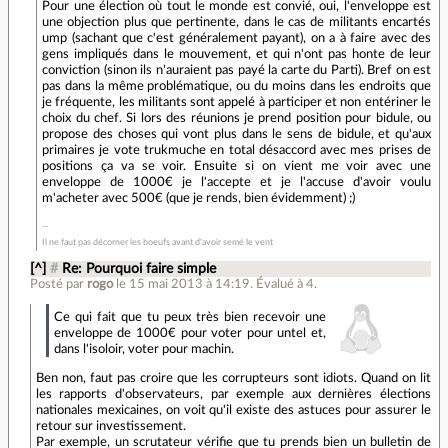
Pour une élection où tout le monde est convié, oui, l'enveloppe est
une objection plus que pertinente, dans le cas de militants encartés
ump (sachant que c'est généralement payant), on a à faire avec des
gens impliqués dans le mouvement, et qui n'ont pas honte de leur
conviction (sinon ils n'auraient pas payé la carte du Parti). Bref on est
pas dans la même problématique, ou du moins dans les endroits que
je fréquente, les militants sont appelé à participer et non entériner le
choix du chef. Si lors des réunions je prend position pour bidule, ou
propose des choses qui vont plus dans le sens de bidule, et qu'aux
primaires je vote trukmuche en total désaccord avec mes prises de
positions ça va se voir. Ensuite si on vient me voir avec une
enveloppe de 1000€ je l'accepte et je l'accuse d'avoir voulu
m'acheter avec 500€ (que je rends, bien évidemment) ;)
Il ne faut pas décorner les boeufs avant d'avoir semé le vent
[^]
#
Re: Pourquoi faire simple
Posté par
rogo
le 15 mai 2013 à 14:19
.
Évalué à
4
.
Ce qui fait que tu peux très bien recevoir une
enveloppe de 1000€ pour voter pour untel et,
dans l'isoloir, voter pour machin.
Ben non, faut pas croire que les corrupteurs sont idiots. Quand on lit
les rapports d'observateurs, par exemple aux dernières élections
nationales mexicaines, on voit qu'il existe des astuces pour assurer le
retour sur investissement.
Par exemple, un scrutateur vérifie que tu prends bien un bulletin de