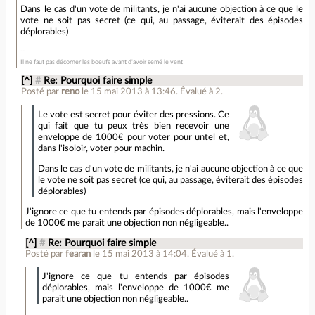
Dans le cas d'un vote de militants, je n'ai aucune objection à ce que le
vote ne soit pas secret (ce qui, au passage, éviterait des épisodes
déplorables)
Il ne faut pas décorner les boeufs avant d'avoir semé le vent
[^]
#
Re: Pourquoi faire simple
Posté par
reno
le 15 mai 2013 à 13:46
.
Évalué à
2
.
Le vote est secret pour éviter des pressions. Ce
qui fait que tu peux très bien recevoir une
enveloppe de 1000€ pour voter pour untel et,
dans l'isoloir, voter pour machin.
Dans le cas d'un vote de militants, je n'ai aucune objection à ce que
le vote ne soit pas secret (ce qui, au passage, éviterait des épisodes
déplorables)
J'ignore ce que tu entends par épisodes déplorables, mais l'enveloppe
de 1000€ me parait une objection non négligeable..
[^]
#
Re: Pourquoi faire simple
Posté par
fearan
le 15 mai 2013 à 14:04
.
Évalué à
1
.
J'ignore ce que tu entends par épisodes
déplorables, mais l'enveloppe de 1000€ me
parait une objection non négligeable..