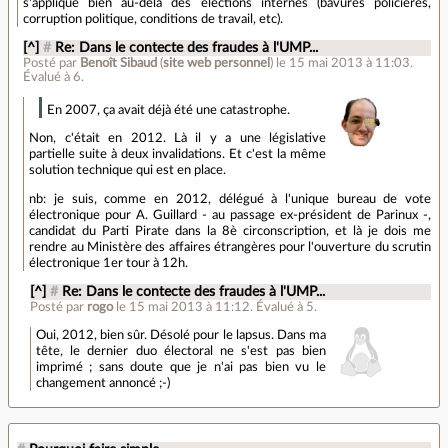
s'applique bien au-delà des élections internes (bavures policières,
corruption politique, conditions de travail, etc).
[^]
#
Re: Dans le contecte des fraudes à l'UMP...
Posté par
Benoît Sibaud
(
site web personnel
)
le 15 mai 2013 à 11:03
.
Évalué à
6
.
En 2007, ça avait déjà été une catastrophe.
Non, c'était en 2012. Là il y a une législative
partielle suite à deux invalidations. Et c'est la même
solution technique qui est en place.
nb: je suis, comme en 2012, délégué à l'unique bureau de vote
électronique pour A. Guillard - au passage ex-président de Parinux -,
candidat du Parti Pirate dans la 8è circonscription, et là je dois me
rendre au Ministère des affaires étrangères pour l'ouverture du scrutin
électronique 1er tour à 12h.
[^]
#
Re: Dans le contecte des fraudes à l'UMP...
Posté par
rogo
le 15 mai 2013 à 11:12
.
Évalué à
5
.
Oui, 2012, bien sûr. Désolé pour le lapsus. Dans ma
tête, le dernier duo électoral ne s'est pas bien
imprimé ; sans doute que je n'ai pas bien vu le
changement annoncé ;-)