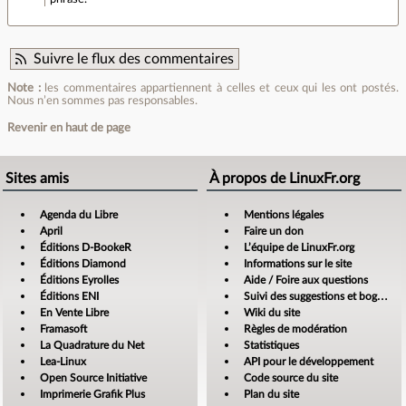
Suivre le flux des commentaires
Note :
les commentaires appartiennent à celles et ceux qui les ont postés.
Nous n’en sommes pas responsables.
Revenir en haut de page
Sites amis
À propos de LinuxFr.org
Agenda du Libre
Mentions légales
April
Faire un don
Éditions D-BookeR
L’équipe de LinuxFr.org
Éditions Diamond
Informations sur le site
Éditions Eyrolles
Aide / Foire aux questions
Éditions ENI
Suivi des suggestions et bogues
En Vente Libre
Wiki du site
Framasoft
Règles de modération
La Quadrature du Net
Statistiques
Lea-Linux
API pour le développement
Open Source Initiative
Code source du site
Imprimerie Grafik Plus
Plan du site