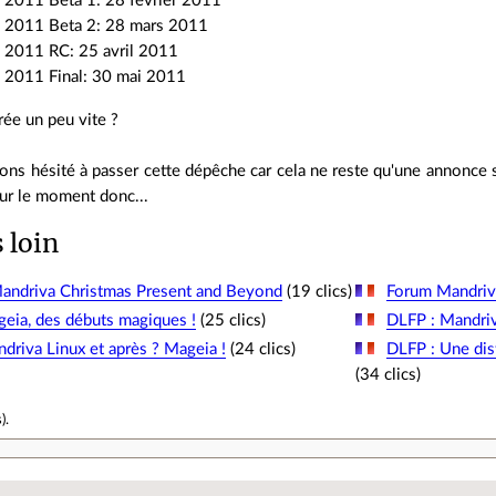
 2011 Beta 1: 28 février 2011
 2011 Beta 2: 28 mars 2011
 2011 RC: 25 avril 2011
 2011 Final: 30 mai 2011
ée un peu vite ?
ns hésité à passer cette dépêche car cela ne reste qu'une annonce s
ur le moment donc...
s loin
Mandriva Christmas Present and Beyond
(19 clics)
Forum Mandriv
eia, des débuts magiques !
(25 clics)
DLFP : Mandriv
driva Linux et après ? Mageia !
(24 clics)
DLFP : Une dis
(34 clics)
s
).