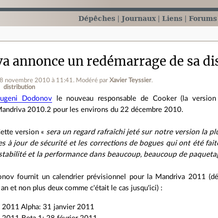
Dépêches
Journaux
Liens
Forums
a annonce un redémarrage de sa dis
18 novembre 2010 à 11:41
.
Modéré par
Xavier Teyssier
.
distribution
ugeni Dodonov
le nouveau responsable de Cooker (la version
andriva 2010.2 pour les environs du 22 décembre 2010.
ette version «
sera un regard rafraîchi jeté sur notre version la p
es à jour de sécurité et les corrections de bogues qui ont été fa
 stabilité et la performance dans beaucoup, beaucoup de paqueta
nov fournit un calendrier prévisionnel pour la Mandriva 2011 (dés
 an et non plus deux comme c'était le cas jusqu'ici) :
 2011 Alpha: 31 janvier 2011