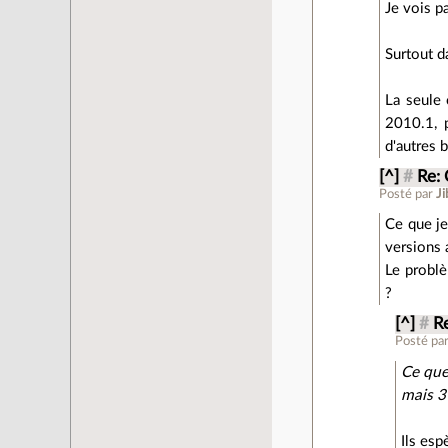
Je vois p
Surtout d
La seule 
2010.1, p
d'autres b
[^]
#
Re:
Posté par
Ji
Ce que je
versions 
Le problè
?
[^]
#
R
Posté pa
Ce que
mais 3 
Ils esp