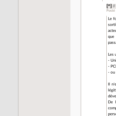
[^]
#
Posté
Le f
sort
acte
que 
pass
Les u
- Un
- PC
- ou
Il n
légi
déve
De l
comp
pers