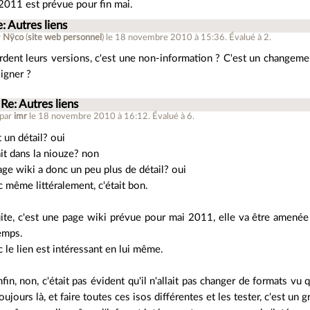
 2011 est prévue pour fin mai.
: Autres liens
r
Nÿco
(
site web personnel
)
le 18 novembre 2010 à 15:36
.
Évalué à
2
.
ardent leurs versions, c'est une non-information ? C'est un changement
igner ?
Re: Autres liens
 par
imr
le 18 novembre 2010 à 16:12
.
Évalué à
6
.
t un détail? oui
tait dans la niouze? non
age wiki a donc un peu plus de détail? oui
 même littéralement, c'était bon.
ite, c'est une page wiki prévue pour mai 2011, elle va être amenée à
emps.
 le lien est intéressant en lui même.
nfin, non, c'était pas évident qu'il n'allait pas changer de formats vu
oujours là, et faire toutes ces isos différentes et les tester, c'est un 