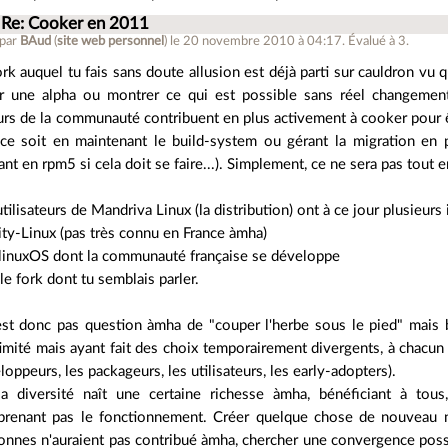
Re: Cooker en 2011
 par
BAud
(
site web personnel
)
le 20 novembre 2010 à 04:17
.
Évalué à
3
.
ork auquel tu fais sans doute allusion est déjà parti sur cauldron vu qu'
ir une alpha ou montrer ce qui est possible sans réel changement
urs de la communauté contribuent en plus activement à cooker pour êt
ce soit en maintenant le build-system ou gérant la migration en
ant en rpm5 si cela doit se faire...). Simplement, ce ne sera pas tout
tilisateurs de Mandriva Linux (la distribution) ont à ce jour plusieurs i
ity-Linux (pas très connu en France àmha)
linuxOS dont la communauté française se développe
 le fork dont tu semblais parler.
'est donc pas question àmha de "couper l'herbe sous le pied" mais 
timité mais ayant fait des choix temporairement divergents, à chacun 
loppeurs, les packageurs, les utilisateurs, les early-adopters).
a diversité naît une certaine richesse àmha, bénéficiant à tous
renant pas le fonctionnement. Créer quelque chose de nouveau n
onnes n'auraient pas contribué àmha, chercher une convergence possi