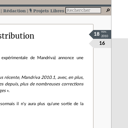
Rédaction
🎙️ Projets Libres
nov.
tribution
18
2010
16
 expérimentale de Mandriva) annonce une
lus récente, Mandriva 2010.1, avec, en plus,
ites depuis, plus de nombreuses corrections
ges
».
ormais il n'y aura plus qu'une sortie de la