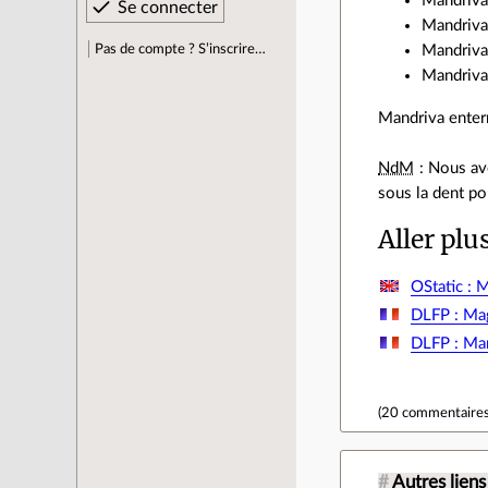
Mandriva
Mandriva
Pas de compte ? S’inscrire…
Mandriva
Mandriva
Mandriva enterr
NdM
: Nous avo
sous la dent po
Aller plu
OStatic : 
DLFP : Mag
DLFP : Man
(
20 commentaire
#
Autres liens