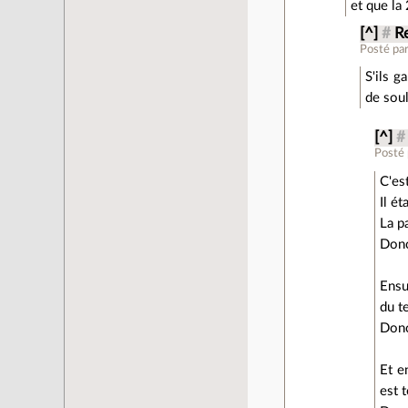
et que la
[^]
#
Re
Posté pa
S'ils g
de soul
[^]
#
Posté
C'es
Il é
La p
Donc
Ensu
du t
Donc
Et e
est t