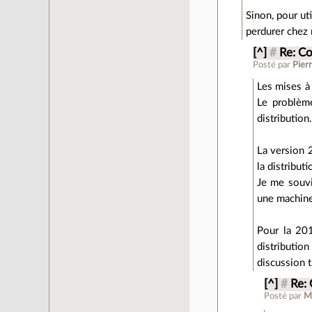
Sinon, pour ut
perdurer chez
[^]
#
Re: C
Posté par
Pierr
Les mises à
Le problème
distribution
La version 2
la distribut
Je me souvi
une machine 
Pour la 201
distributio
discussion 
[^]
#
Re:
Posté par
M