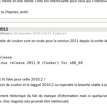
 même en elle même, l'info est intéressante pour ceux qui s'intéressen
, tu chipotes, pote!
2011
reizhman
le 18 novembre 2010 à 14:57
.
Évalué à
6
.
épôts de cooker sont en route pour la version 2011 depuis la sortie d
elease
inux release 2011.0 (Cooker) for x86_64
ils faire pour cette 2010.2 ?
eze de cooker et le taggué 2010.2 ou rependre la branche stable à jou
ment rhétorique du fait du manque d'information mais si quelqu'un 
s chez mageia) cela pourrait être intéressant.