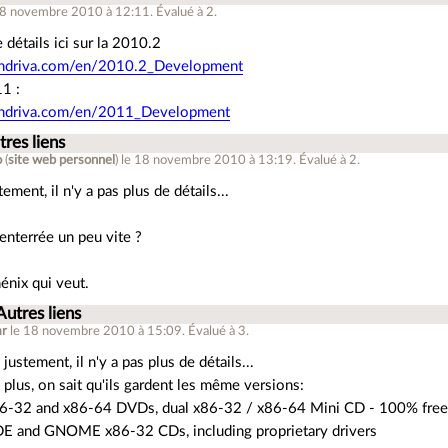
18 novembre 2010 à 12:11
.
Évalué à
2
.
 détails ici sur la 2010.2
mandriva.com/en/2010.2_Development
11 :
mandriva.com/en/2011_Development
tres liens
o
(
site web personnel
)
le 18 novembre 2010 à 13:19
.
Évalué à
2
.
ement, il n'y a pas plus de détails...
enterrée un peu vite ?
énix qui veut.
Autres liens
mr
le 18 novembre 2010 à 15:09
.
Évalué à
3
.
ustement, il n'y a pas plus de détails...
u plus, on sait qu'ils gardent les même versions:
x86-32 and x86-64 DVDs, dual x86-32 / x86-64 Mini CD - 100% free
DE and GNOME x86-32 CDs, including proprietary drivers