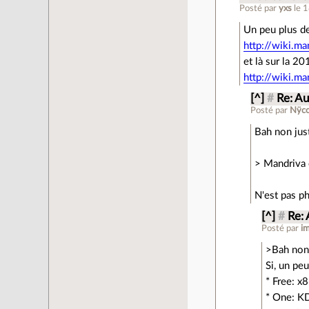
Posté par
yxs
le 
Un peu plus de
http://wiki.
et là sur la 20
http://wiki.
[^]
#
Re: Au
Posté par
Nÿc
Bah non just
> Mandriva 
N'est pas ph
[^]
#
Re: 
Posté par
i
>Bah non j
Si, un pe
* Free: 
* One: K