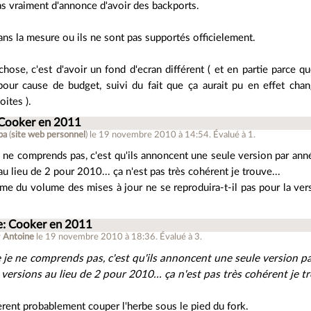
as vraiment d'annonce d'avoir des backports.
ans la mesure ou ils ne sont pas supportés officielement.
chose, c'est d'avoir un fond d'ecran différent ( et en partie parce 
our cause de budget, suivi du fait que ça aurait pu en effet chan
oites ).
 Cooker en 2011
ba
(
site web personnel
)
le 19 novembre 2010 à 14:54
.
Évalué à
1
.
 ne comprends pas, c'est qu'ils annoncent une seule version par ann
au lieu de 2 pour 2010... ça n'est pas très cohérent je trouve...
me du volume des mises à jour ne se reproduira-t-il pas pour la ver
e: Cooker en 2011
r
Antoine
le 19 novembre 2010 à 18:36
.
Évalué à
3
.
 je ne comprends pas, c'est qu'ils annoncent une seule version pa
versions au lieu de 2 pour 2010... ça n'est pas très cohérent je tr
èrent probablement couper l'herbe sous le pied du fork.