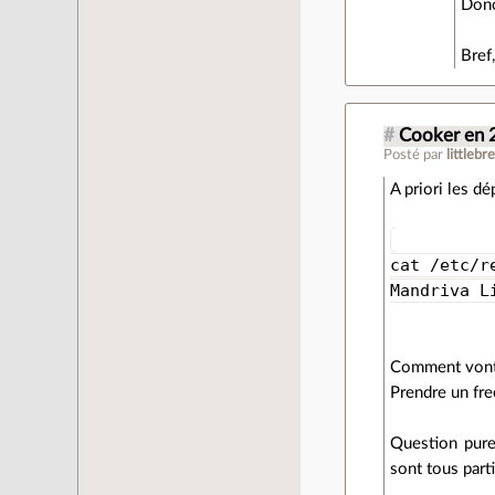
Donc
Bref
#
Cooker en 
Posté par
littleb
A priori les d
cat /etc/r
Mandriva L
Comment vont 
Prendre un fre
Question pure
sont tous parti