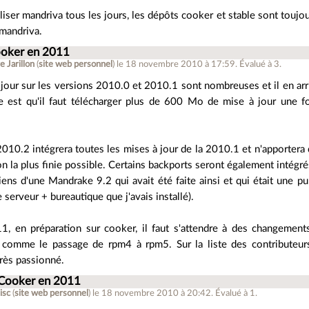
iliser mandriva tous les jours, les dépôts cooker et stable sont toujou
 mandriva.
ooker en 2011
e Jarillon
(
site web personnel
)
le 18 novembre 2010 à 17:59
.
Évalué à
3
.
 jour sur les versions 2010.0 et 2010.1 sont nombreuses et il en arr
 est qu'il faut télécharger plus de 600 Mo de mise à jour une foi
.
010.2 intégrera toutes les mises à jour de la 2010.1 et n'apportera 
ion la plus finie possible. Certains backports seront également intégrés
ens d'une Mandrake 9.2 qui avait été faite ainsi et qui était une pu
serveur + bureautique que j'avais installé).
1, en préparation sur cooker, il faut s'attendre à des changements
n comme le passage de rpm4 à rpm5. Sur la liste des contributeur
très passionné.
 Cooker en 2011
isc
(
site web personnel
)
le 18 novembre 2010 à 20:42
.
Évalué à
1
.