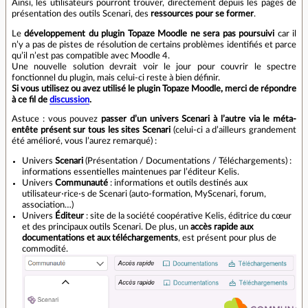
Ainsi, les utilisateurs pourront trouver, directement depuis les pages de
présentation des outils Scenari, des
ressources pour se former
.
Le
développement du plugin Topaze Moodle ne sera pas poursuivi
car il
n’y a pas de pistes de résolution de certains problèmes identifiés et parce
qu’il n’est pas compatible avec Moodle 4.
Une nouvelle solution devrait voir le jour pour couvrir le spectre
fonctionnel du plugin, mais celui-ci reste à bien définir.
Si vous utilisez ou avez utilisé le plugin Topaze Moodle, merci de répondre
à ce fil de
discussion
.
Astuce : vous pouvez
passer d’un univers Scenari à l’autre via le méta-
entête présent sur tous les sites Scenari
(celui-ci a d’ailleurs grandement
été amélioré, vous l’aurez remarqué) :
Univers
Scenari
(Présentation / Documentations / Téléchargements) :
informations essentielles maintenues par l’éditeur Kelis.
Univers
Communauté
: informations et outils destinés aux
utilisateur⋅rice⋅s de Scenari (auto-formation, MyScenari, forum,
association…)
Univers
Éditeur
: site de la société coopérative Kelis, éditrice du cœur
et des principaux outils Scenari. De plus, un
accès rapide aux
documentations et aux téléchargements
, est présent pour plus de
commodité.