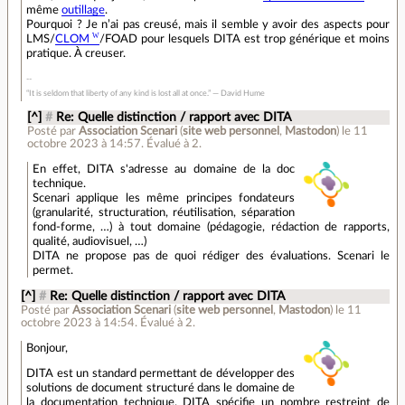
même
outillage
.
Pourquoi ? Je n’ai pas creusé, mais il semble y avoir des aspects pour
LMS/
CLOM
/FOAD pour lesquels DITA est trop générique et moins
pratique. À creuser.
“It is seldom that liberty of any kind is lost all at once.” ― David Hume
[^]
#
Re: Quelle distinction / rapport avec DITA
Posté par
Association Scenari
(
site web personnel
,
Mastodon
)
le 11
octobre 2023 à 14:57
.
Évalué à
2
.
En effet, DITA s'adresse au domaine de la doc
technique.
Scenari applique les même principes fondateurs
(granularité, structuration, réutilisation, séparation
fond-forme, …) à tout domaine (pédagogie, rédaction de rapports,
qualité, audiovisuel, …)
DITA ne propose pas de quoi rédiger des évaluations. Scenari le
permet.
[^]
#
Re: Quelle distinction / rapport avec DITA
Posté par
Association Scenari
(
site web personnel
,
Mastodon
)
le 11
octobre 2023 à 14:54
.
Évalué à
2
.
Bonjour,
DITA est un standard permettant de développer des
solutions de document structuré dans le domaine de
la documentation technique. DITA spécifie un nombre restreint de