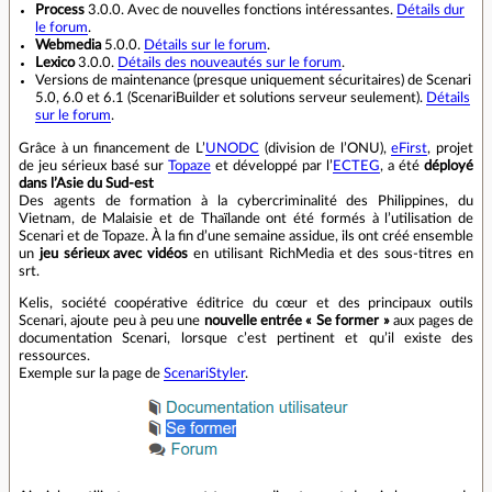
Process
3.0.0. Avec de nouvelles fonctions intéressantes.
Détails dur
le forum
.
Webmedia
5.0.0.
Détails sur le forum
.
Lexico
3.0.0.
Détails des nouveautés sur le forum
.
Versions de maintenance (presque uniquement sécuritaires) de Scenari
5.0, 6.0 et 6.1 (ScenariBuilder et solutions serveur seulement).
Détails
sur le forum
.
Grâce à un financement de L’
UNODC
(division de l’ONU),
eFirst
, projet
de jeu sérieux basé sur
Topaze
et développé par l’
ECTEG
, a été
déployé
dans l’Asie du Sud-est
Des agents de formation à la cybercriminalité des Philippines, du
Vietnam, de Malaisie et de Thaïlande ont été formés à l’utilisation de
Scenari et de Topaze. À la fin d’une semaine assidue, ils ont créé ensemble
un
jeu sérieux avec vidéos
en utilisant RichMedia et des sous-titres en
srt.
Kelis, société coopérative éditrice du cœur et des principaux outils
Scenari, ajoute peu à peu une
nouvelle entrée « Se former »
aux pages de
documentation Scenari, lorsque c’est pertinent et qu’il existe des
ressources.
Exemple sur la page de
ScenariStyler
.