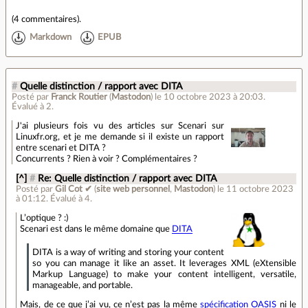
(
4 commentaires
).
Markdown
EPUB
#
Quelle distinction / rapport avec DITA
Posté par
Franck Routier
(
Mastodon
)
le 10 octobre 2023 à 20:03
.
Évalué à
2
.
J'ai plusieurs fois vu des articles sur Scenari sur
Linuxfr.org, et je me demande si il existe un rapport
entre scenari et DITA ?
Concurrents ? Rien à voir ? Complémentaires ?
[^]
#
Re: Quelle distinction / rapport avec DITA
Posté par
Gil Cot ✔
(
site web personnel
,
Mastodon
)
le 11 octobre 2023
à 01:12
.
Évalué à
4
.
L’optique ? :)
Scenari est dans le même domaine que
DITA
DITA is a way of writing and storing your content
so you can manage it like an asset. It leverages XML (eXtensible
Markup Language) to make your content intelligent, versatile,
manageable, and portable.
Mais, de ce que j’ai vu, ce n’est pas la même
spécification OASIS
ni le