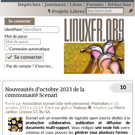
Dépêches
Journaux
Liens
Forums
Rédaction
🎙️ Projets Libres
Se connecter
Identifiant
Mot de passe
Connexion automatique
Pas de compte ? S’inscrire…
10
Nouveautés d'octobre 2023 de la
communauté Scenari
Posté par
Association Scenari
(
site web personnel
,
Mastodon
)
le 10
octobre 2023 à 16:14
.
Édité par
gUI
et
Ysabeau 🧶
.
Modéré par
Pierre
Jarillon
.
Licence CC By‑SA.
Scenari est un ensemble de logiciels open source dédiés à la
production collaborative, publication et diffusion de
documents multi-support
. Vous rédigez
une seule fois
votre
contenu et vous pouvez les
générer sous plusieurs formes
: