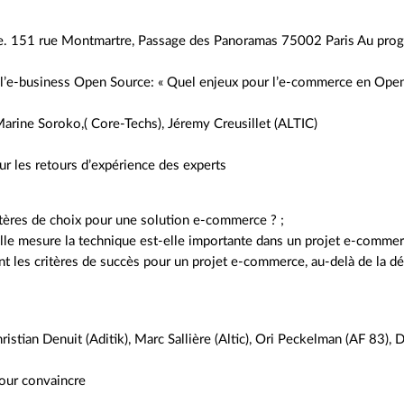
ine. 151 rue Montmartre, Passage des Panoramas 75002 Paris Au progr
l’e-business Open Source: « Quel enjeux pour l’e-commerce en Open 
Marine Soroko,( Core-Techs), Jéremy Creusillet (ALTIC)
ur les retours d’expérience des experts
tères de choix pour une solution e-commerce ? ;
le mesure la technique est-elle importante dans un projet e-commer
t les critères de succès pour un projet e-commerce, au-delà de la 
ristian Denuit (Aditik), Marc Sallière (Altic), Ori Peckelman (AF 83), 
our convaincre