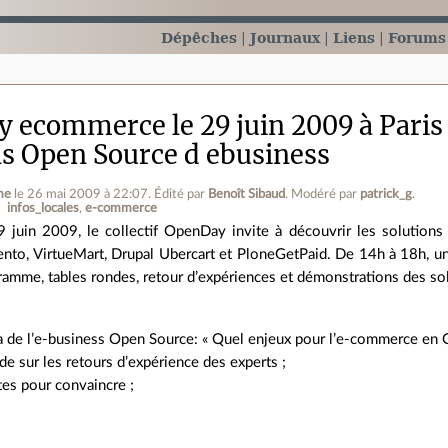
Dépêches
Journaux
Liens
Forums
 ecommerce le 29 juin 2009 à Paris :
ns Open Source d ebusiness
me
le 26 mai 2009 à 22:07
.
Édité par
Benoît Sibaud
.
Modéré par
patrick_g
.
infos_locales
e-commerce
9 juin 2009, le collectif OpenDay invite à découvrir les solution
nto, VirtueMart, Drupal Ubercart et PloneGetPaid. De 14h à 18h, un
ramme, tables rondes, retour d’expériences et démonstrations des so
 de l’e-business Open Source: « Quel enjeux pour l’e-commerce en O
de sur les retours d’expérience des experts ;
es pour convaincre ;