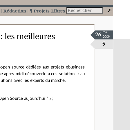
Rédaction
🎙️ Projets Libres
mai
 les meilleures
26
2009
5
s open source dédiées aux projets ebusiness
e après midi découverte à ces solutions : au
lutions avec les experts du marché.
pen Source aujourd’hui ? » ;