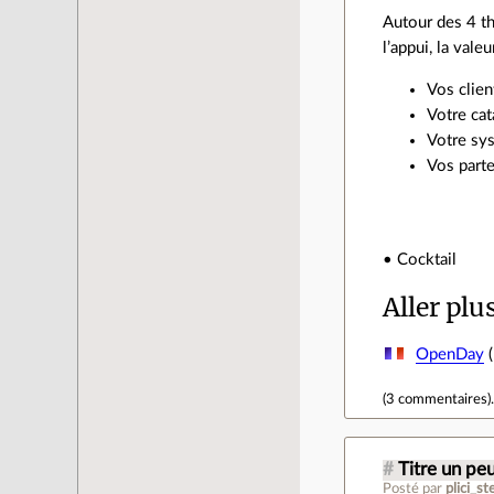
Autour des 4 th
l’appui, la val
Vos clien
Votre cat
Votre sys
Vos parte
• Cocktail
Aller plu
OpenDay
(
(
3 commentaires
)
#
Titre un pe
Posté par
plici_s