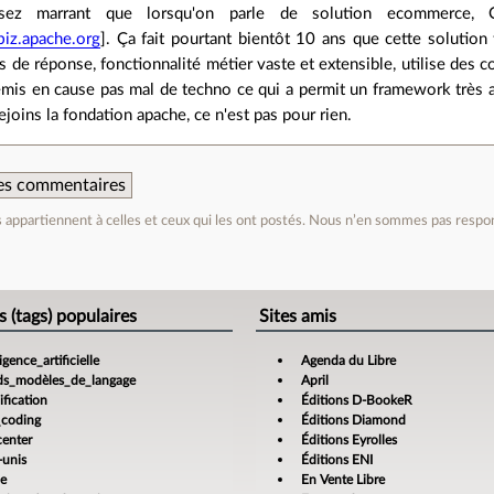
ssez marrant que lorsqu'on parle de solution ecommerce, O
fbiz.apache.org
]. Ça fait pourtant bientôt 10 ans que cette solution 
 de réponse, fonctionnalité métier vaste et extensible, utilise des
emis en cause pas mal de techno ce qui a permit un framework très a
ejoins la fondation apache, ce n'est pas pour rien.
 des commentaires
appartiennent à celles et ceux qui les ont postés. Nous n’en sommes pas respo
e
s (tags) populaires
Sites amis
ligence_artificielle
Agenda du Libre
ds_modèles_de_langage
April
fication
Éditions D-BookeR
_coding
Éditions Diamond
center
Éditions Eyrolles
-unis
Éditions ENI
ce
En Vente Libre