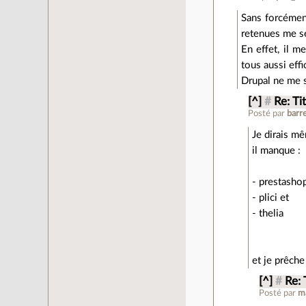
Sans forcémen
retenues me se
En effet, il m
tous aussi effi
Drupal ne me 
[^]
#
Re: Ti
Posté par
barr
Je dirais mê
il manque :
- prestasho
- plici et
- thelia
et je prêch
[^]
#
Re: 
Posté par
ma