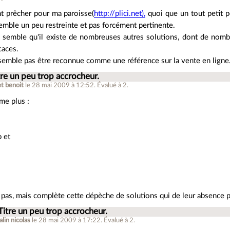
t prêcher pour ma paroisse(
http://plici.net),
quoi que un tout petit pe
mble un peu restreinte et pas forcément pertinente.
e semble qu'il existe de nombreuses autres solutions, dont de nomb
caces.
semble pas être reconnue comme une référence sur la vente en ligne
tre un peu trop accrocheur.
et benoit
le 28 mai 2009 à 12:52
.
Évalué à
2
.
me plus :
p et
e pas, mais complète cette dépèche de solutions qui de leur absence 
Titre un peu trop accrocheur.
lin nicolas
le 28 mai 2009 à 17:22
.
Évalué à
2
.