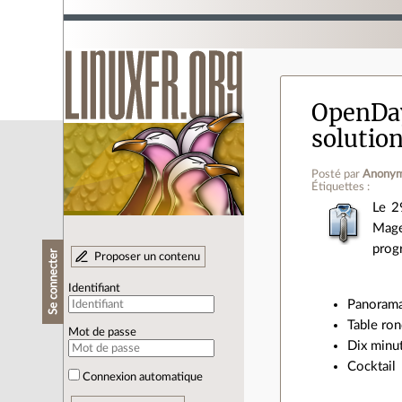
OpenDay
solutio
Posté par
Anony
Étiquettes :
Le 2
Mage
prog
Se connecter
Proposer un contenu
Identifiant
Panorama
Table ron
Mot de passe
Dix minut
Cocktail
Connexion automatique