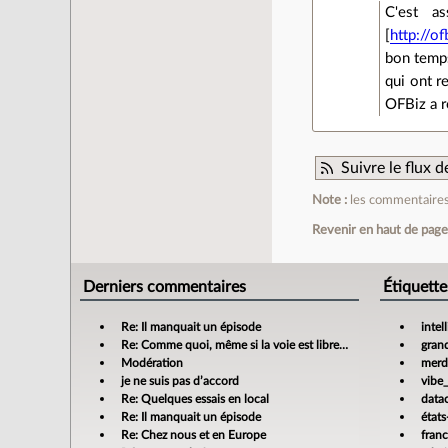
C'est a
[
http://o
bon temps
qui ont r
OFBiz a r
Suivre le flux
Note :
les commentaires 
Revenir en haut de pag
Derniers commentaires
Étiquette
Re: Il manquait un épisode
intel
Re: Comme quoi, même si la voie est libre…
gran
Modération
merdi
je ne suis pas d’accord
vibe
Re: Quelques essais en local
data
Re: Il manquait un épisode
états
Re: Chez nous et en Europe
fran