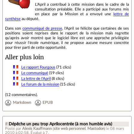
L'April a contribué à cette mission dans le cadre de la
consultation préalable. Elle a participé aux forums mis
en place par la Mission et a envoyé une
lettre de
synthèse
au député.
Dans son
communiqué de presse
, l'April se félicite que certaines de ses
positions soient reprises dans le rapport de la mission mais regrette
qu'après avoir montré que le logiciel libre est une approche privilégiée
pour réussir l'école numérique, il ne propose aucune mesure concrète
pour tirer parti de cette opportunité.
Aller plus loin
Le rapport Fourgous
(71 clics)
Le communiqué
(19 clics)
La lettre de l'April
(8 clics)
Le forum de la mission
(15 clics)
(
12 commentaires
).
Markdown
EPUB
#
Dépêche un peu trop Aprilocentrée (à mon humble avis)
Posté par
Alexis Kauffmann
(
site web personnel
,
Mastodon
)
le 08 mars
2010 à 02:58
.
Évalué à
7
.