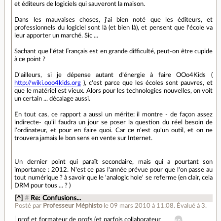
et éditeurs de logiciels qui sauveront la maison.
Dans les mauvaises choses, j'ai bien noté que les éditeurs, et
professionnels du logiciel sont là (et bien là), et pensent que l'école va
leur apporter un marché. Sic ...
Sachant que l'état Français est en grande difficulté, peut-on être cupide
à ce point ?
D'ailleurs, si je dépense autant d'énergie à faire OOo4Kids (
http://wiki.ooo4kids.org
), c'est parce que les écoles sont pauvres, et
que le matériel est vieux. Alors pour les technologies nouvelles, on voit
un certain ... décalage aussi.
En tout cas, ce rapport a aussi un mérite: il montre - de façon assez
indirecte- qu'il faudra un jour se poser la question du réel besoin de
l'ordinateur, et pour en faire quoi. Car ce n'est qu'un outil, et on ne
trouvera jamais le bon sens en vente sur Internet.
Un dernier point qui paraît secondaire, mais qui a pourtant son
importance : 2012. N'est ce pas l'année prévue pour que l'on passe au
tout numérique ? à savoir que le 'analogic hole' se referme (en clair, cela
DRM pour tous ... ? )
[^]
#
Re: Confusions...
Posté par
Professeur Méphisto
le 09 mars 2010 à 11:08
.
Évalué à
3
.
prof et formateur de profs (et parfois collaborateur