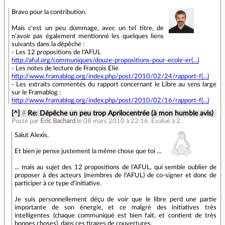
Bravo pour la contribution.
Mais c'est un peu dommage, avec un tel titre, de
n'avoir pas également mentionné les quelques liens
suivants dans la dépêche :
- Les 12 propositions de l'AFUL
http://aful.org/communiques/douze-propositions-pour-ecole-er(...)
- Les notes de lecture de François Elie
http://www.framablog.org/index.php/post/2010/02/24/rapport-f(...)
- Les extraits commentés du rapport concernant le Libre au sens large
sur le Framablog :
http://www.framablog.org/index.php/post/2010/02/16/rapport-f(...)
[^]
#
Re: Dépêche un peu trop Aprilocentrée (à mon humble avis)
Posté par
Eric Bachard
le 08 mars 2010 à 22:16
.
Évalué à
2
.
Salut Alexis,
Et bien je pense justement la même chose que toi ...
... mais au sujet des 12 propositions de l'AFUL, qui semble oublier de
proposer à des acteurs (membres de l'AFUL) de co-signer et donc de
participer à ce type d'initiative.
Je suis personnellement déçu de voir que le libre perd une partie
importante de son énergie, et ce malgré des initiatives très
intelligentes (chaque communiqué est bien fait, et contient de très
bonnes choses), dans ces tirages de couvertures.