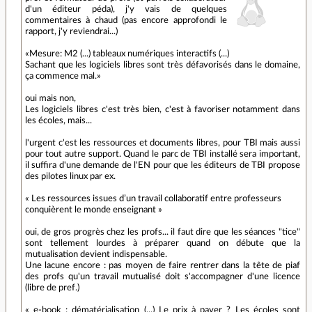
d'un éditeur péda), j'y vais de quelques
commentaires à chaud (pas encore approfondi le
rapport, j'y reviendrai...)
«Mesure: M2 (...) tableaux numériques interactifs (...)
Sachant que les logiciels libres sont très défavorisés dans le domaine,
ça commence mal.»
oui mais non,
Les logiciels libres c'est très bien, c'est à favoriser notamment dans
les écoles, mais...
l'urgent c'est les ressources et documents libres, pour TBI mais aussi
pour tout autre support. Quand le parc de TBI installé sera important,
il suffira d'une demande de l'EN pour que les éditeurs de TBI propose
des pilotes linux par ex.
« Les ressources issues d’un travail collaboratif entre professeurs
conquièrent le monde enseignant »
oui, de gros progrès chez les profs... il faut dire que les séances "tice"
sont tellement lourdes à préparer quand on débute que la
mutualisation devient indispensable.
Une lacune encore : pas moyen de faire rentrer dans la tête de piaf
des profs qu'un travail mutualisé doit s'accompagner d'une licence
(libre de pref.)
« e-book : dématérialisation (...) Le prix à payer ? Les écoles sont