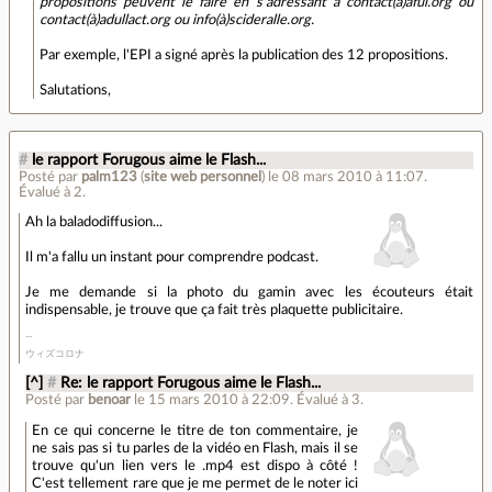
propositions peuvent le faire en s'adressant à contact(à)aful.org ou
contact(à)adullact.org ou info(à)scideralle.org.
Par exemple, l'EPI a signé après la publication des 12 propositions.
Salutations,
#
le rapport Forugous aime le Flash...
Posté par
palm123
(
site web personnel
)
le 08 mars 2010 à 11:07
.
Évalué à
2
.
Ah la baladodiffusion...
Il m'a fallu un instant pour comprendre podcast.
Je me demande si la photo du gamin avec les écouteurs était
indispensable, je trouve que ça fait très plaquette publicitaire.
ウィズコロナ
[^]
#
Re: le rapport Forugous aime le Flash...
Posté par
benoar
le 15 mars 2010 à 22:09
.
Évalué à
3
.
En ce qui concerne le titre de ton commentaire, je
ne sais pas si tu parles de la vidéo en Flash, mais il se
trouve qu'un lien vers le .mp4 est dispo à côté !
C'est tellement rare que je me permet de le noter ici