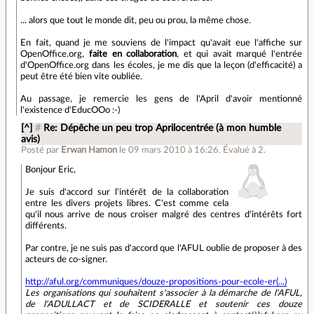
... alors que tout le monde dit, peu ou prou, la même chose.
En fait, quand je me souviens de l'impact qu'avait eue l'affiche sur
OpenOffice.org,
faite en collaboration
, et qui avait marqué l'entrée
d'OpenOffice.org dans les écoles, je me dis que la leçon (d'efficacité) a
peut être été bien vite oubliée.
Au passage, je remercie les gens de l'April d'avoir mentionné
l'existence d'EducOOo :-)
[^]
#
Re: Dépêche un peu trop Aprilocentrée (à mon humble
avis)
Posté par
Erwan Hamon
le 09 mars 2010 à 16:26
.
Évalué à
2
.
Bonjour Eric,
Je suis d'accord sur l'intérêt de la collaboration
entre les divers projets libres. C'est comme cela
qu'il nous arrive de nous croiser malgré des centres d'intérêts fort
différents.
Par contre, je ne suis pas d'accord que l'AFUL oublie de proposer à des
acteurs de co-signer.
http://aful.org/communiques/douze-propositions-pour-ecole-er(...)
Les organisations qui souhaitent s'associer à la démarche de l'AFUL,
de l'ADULLACT et de SCIDERALLE et soutenir ces douze