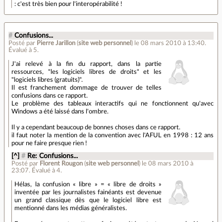
: c'est très bien pour l'interopérabilité !
#
Confusions...
Posté par
Pierre Jarillon
(
site web personnel
)
le 08 mars 2010 à 13:40
.
Évalué à
5
.
J'ai relevé à la fin du rapport, dans la partie
ressources, "les logiciels libres de droits" et les
"logiciels libres (gratuits)".
Il est franchement dommage de trouver de telles
confusions dans ce rapport.
Le problème des tableaux interactifs qui ne fonctionnent qu'avec
Windows a été laissé dans l'ombre.
Il y a cependant beaucoup de bonnes choses dans ce rapport.
il faut noter la mention de la convention avec l'AFUL en 1998 : 12 ans
pour ne faire presque rien !
[^]
#
Re: Confusions...
Posté par
Florent Rougon
(
site web personnel
)
le 08 mars 2010 à
23:07
.
Évalué à
4
.
Hélas, la confusion « libre » = « libre de droits »
inventée par les journalistes fainéants est devenue
un grand classique dès que le logiciel libre est
mentionné dans les médias généralistes.