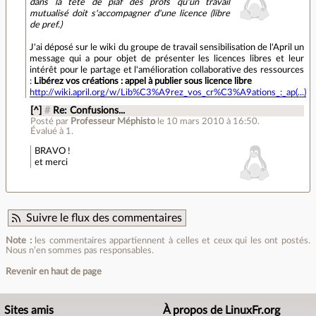
dans la tête
de piaf
des profs qu'un travail
mutualisé doit s'accompagner d'une licence (libre
de pref.)
J'ai déposé sur le wiki du groupe de travail sensibilisation de l'April un
message qui a pour objet de présenter les licences libres et leur
intérêt pour le partage et l'amélioration collaborative des ressources
:
Libérez vos créations : appel à publier sous licence libre
http://wiki.april.org/w/Lib%C3%A9rez_vos_cr%C3%A9ations_:_ap(...)
[^]
#
Re: Confusions...
Posté par
Professeur Méphisto
le 10 mars 2010 à 16:50
.
Évalué à
1
.
BRAVO !
et merci
Suivre le flux des commentaires
Note :
les commentaires appartiennent à celles et ceux qui les ont postés.
Nous n’en sommes pas responsables.
Revenir en haut de page
Sites amis
À propos de LinuxFr.org