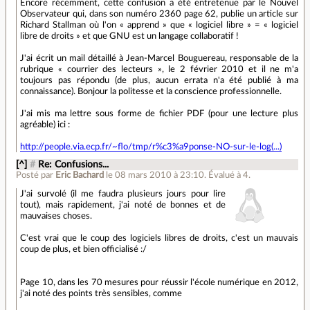
Encore récemment, cette confusion a été entretenue par le Nouvel
Observateur qui, dans son numéro 2360 page 62, publie un article sur
Richard Stallman où l'on « apprend » que « logiciel libre » = « logiciel
libre de droits » et que GNU est un langage collaboratif !
J'ai écrit un mail détaillé à Jean-Marcel Bouguereau, responsable de la
rubrique « courrier des lecteurs », le 2 février 2010 et il ne m'a
toujours pas répondu (de plus, aucun errata n'a été publié à ma
connaissance). Bonjour la politesse et la conscience professionnelle.
J'ai mis ma lettre sous forme de fichier PDF (pour une lecture plus
agréable) ici :
http://people.via.ecp.fr/~flo/tmp/r%c3%a9ponse-NO-sur-le-log(...)
[^]
#
Re: Confusions...
Posté par
Eric Bachard
le 08 mars 2010 à 23:10
.
Évalué à
4
.
J'ai survolé (il me faudra plusieurs jours pour lire
tout), mais rapidement, j'ai noté de bonnes et de
mauvaises choses.
C'est vrai que le coup des logiciels libres de droits, c'est un mauvais
coup de plus, et bien officialisé :/
Page 10, dans les 70 mesures pour réussir l'école numérique en 2012,
j'ai noté des points très sensibles, comme