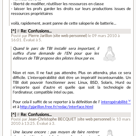
- liberté de modifier, réutiliser les ressources en classe
- laisser les profs garder les droits sur leurs productions issues de
ressources propriétaires
voilà, rapidement, avant panne de cette saloperie de batterie...
[^]
#
Re: Confusions...
Posté par
Pierre Jarillon
(
site web personnel
)
le 09 mars 2010 à
16:01
.
Évalué à
5
.
Quand le parc de TBI installé sera important, il
suffira d'une demande de l'EN pour que les
éditeurs de TBI propose des pilotes linux par ex.
Nion et non. Il ne faut pas attendre. Plus on attendra, plus ce sera
difficile. L'interopérabilité doit être un impératif incontournable. Un
TBI doit pouvoir fonctionner avec Linux, BSD, Solaris, Hurd ou
n'importe quoi d'autre et quelle que soit la technologie de
l'ordinateur, compatible intel ou pas.
Pour cela il suffit de se reporter à la définition de l'
interopérabilité
et à
http://pjarillon.free.fr/redac/interface.html
[^]
#
Re: Confusions...
Posté par
Jean-Christophe BECQUET
(
site web personnel
)
le 10 mars
2010 à 13:25
.
Évalué à
3
.
Une lacune encore : pas moyen de faire rentrer