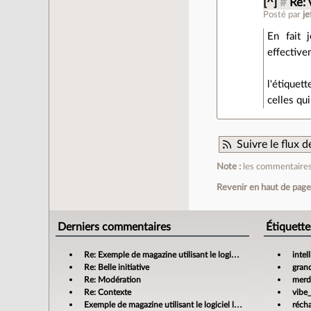
[^]
#
Re: 
Posté par
je
En fait 
effective
l'étiquet
celles qui
Suivre le flux
Note :
les commentaires 
Revenir en haut de pag
Derniers commentaires
Étiquette
Re: Exemple de magazine utilisant le logiciel libre Scribus
intel
Re: Belle initiative
gran
Re: Modération
merdi
Re: Contexte
vibe
Exemple de magazine utilisant le logiciel libre Scribus
réch