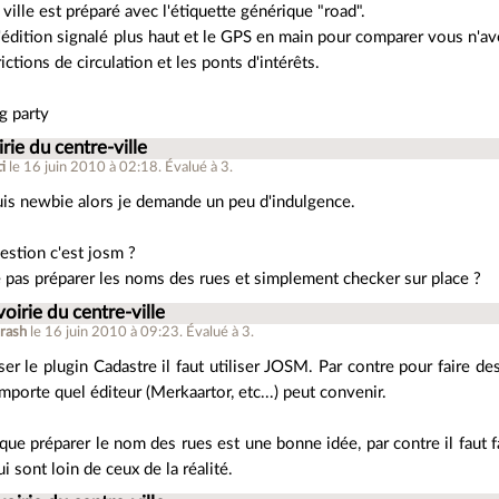
 ville est préparé avec l'étiquette générique "road".
d'édition signalé plus haut et le GPS en main pour comparer vous n'av
ictions de circulation et les ponts d'intérêts.
g party
irie du centre-ville
ti
le 16 juin 2010 à 02:18
.
Évalué à
3
.
uis newbie alors je demande un peu d'indulgence.
uestion c'est josm ?
 pas préparer les noms des rues et simplement checker sur place ?
voirie du centre-ville
trash
le 16 juin 2010 à 09:23
.
Évalué à
3
.
iser le plugin Cadastre il faut utiliser JOSM. Par contre pour faire de
importe quel éditeur (Merkaartor, etc...) peut convenir.
que préparer le nom des rues est une bonne idée, par contre il faut f
i sont loin de ceux de la réalité.