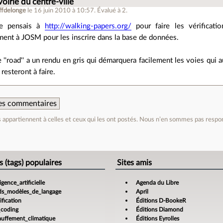
voirie du centre-ville
ffdelonge
le 16 juin 2010 à 10:57
.
Évalué à
2
.
je pensais à
http://walking-papers.org/
pour faire les vérificati
ment à JOSM pour les inscrire dans la base de données.
te ''road'' a un rendu en gris qui démarquera facilement les voies qui 
 resteront à faire.
 des commentaires
appartiennent à celles et ceux qui les ont postés. Nous n’en sommes pas respo
e
s (tags) populaires
Sites amis
ligence_artificielle
Agenda du Libre
ds_modèles_de_langage
April
fication
Éditions D-BookeR
_coding
Éditions Diamond
auffement_climatique
Éditions Eyrolles