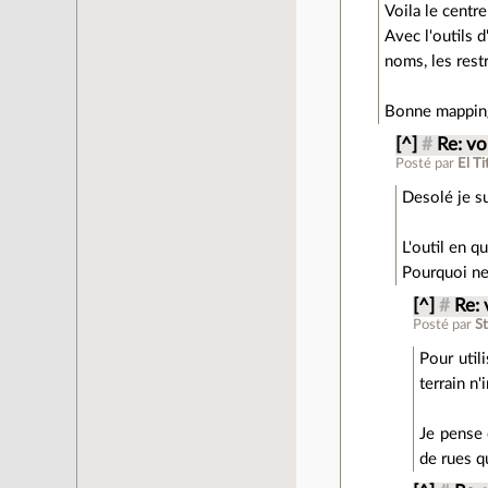
Voila le centre
Avec l'outils 
noms, les restr
Bonne mappin
[^]
#
Re: vo
Posté par
El Ti
Desolé je s
L'outil en q
Pourquoi ne
[^]
#
Re: 
Posté par
S
Pour util
terrain n'
Je pense 
de rues qu