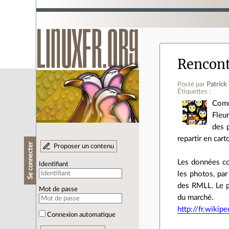
Rencont
Posté par
Patrick
Étiquettes :
Comm
Fleur
des p
repartir en cart
Se connecter
Proposer un contenu
Les données co
Identifiant
les photos, par
des RMLL. Le po
Mot de passe
du marché.
http://fr.wikip
Connexion automatique