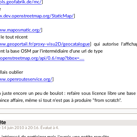
ools.geofabrik.de/mc/
]
e
jw.dev.openstreetmap.org/StaticMap/
]
www.maposmatic.org/
]
e tout récent
ww.geoportail.fr/proxy-visu2D/geocatalogue
] qui autorise l'affi
nt la base OSM par l'intermédiaire d'une url de type
i.openstreetmap.org/api/0.6/map?bbox=....
allais oublier
ww.openrouteservice.org/
]
 juste encore un peu de boulot : refaire sous licence libre une base 
ince affaire, même si tout n'est pas à produire "from scratch".
ête
e 14 juin 2010 à 20:16
.
Évalué à
4
.