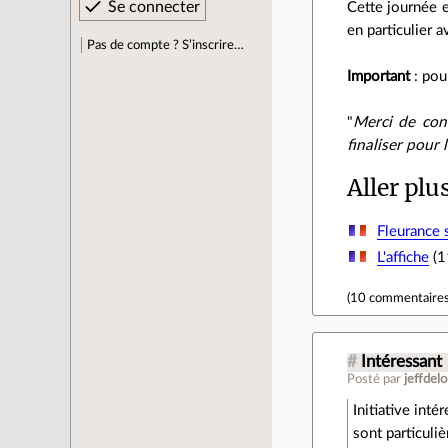
Cette journée e
en particulier av
Pas de compte ? S’inscrire…
Important
: pou
"
Merci de con
finaliser pour
Aller plu
Fleurance 
L'affiche
(11
(
10 commentaire
#
Intéressant
Posté par
jeffdel
Initiative in
sont particuli