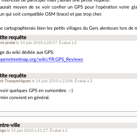
 intéressé de participer mais j'aurais une petite requête.
y aurait moyen de se voir confier un GPS pour l'opération voire gl
'un qui soit compatible OSM (trace) et pas trop cher.
 me cartographierais bien les petits villages du Gers alentours lors d
tite requête
ent prelat
le 14 juin 2010 à 20:57
.
Évalué à
2
.
age du wiki dédiée aux GPS:
.openstreetmap.org/wiki/FR:GPS_Reviews
tite requête
ick Trauquesègues
le 14 juin 2010 à 23:08
.
Évalué à
3
.
avoir quelques GPS en surnombre. :-)
rmin convient en général.
ntre-ville
onge
le 15 juin 2010 à 21:27
.
Évalué à
2
.