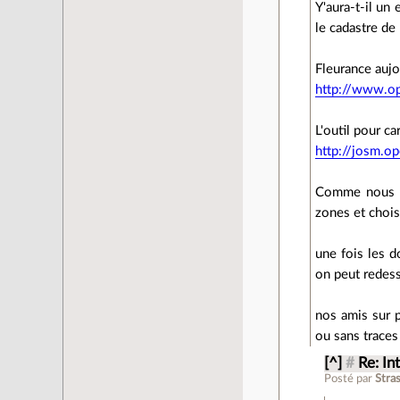
Y'aura-t-il un 
le cadastre de
Fleurance auj
http://www.o
L'outil pour c
http://josm.o
Comme nous av
zones et chois
une fois les 
on peut redess
nos amis sur p
ou sans trace
[^]
#
Re: In
Posté par
Stra