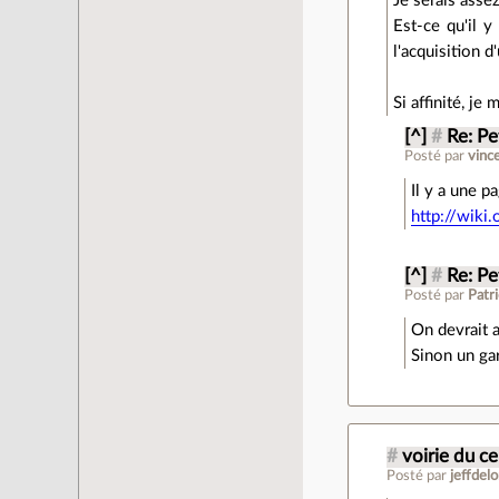
Je serais assez
Est-ce qu'il 
l'acquisition d
Si affinité, je
[^]
#
Re: Pe
Posté par
vinc
Il y a une p
http://wiki
[^]
#
Re: Pe
Posté par
Patr
On devrait 
Sinon un ga
#
voirie du ce
Posté par
jeffdel