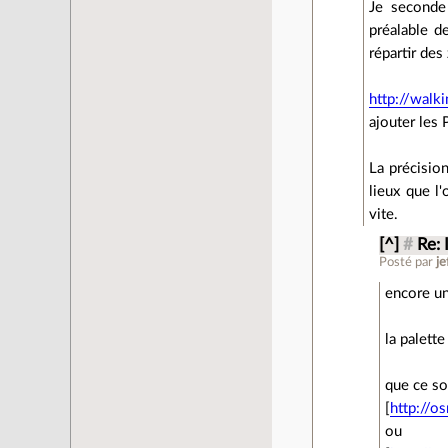
Je seconde 
préalable d
répartir des
http://walk
ajouter les 
La précisio
lieux que l'
vite.
[^]
#
Re: 
Posté par
je
encore un 
la palett
que ce so
[
http://o
ou