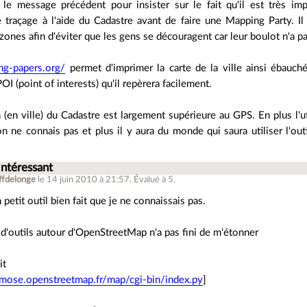
le message précédent pour insister sur le fait qu'il est très imp
e traçage à l'aide du Cadastre avant de faire une Mapping Party. Il
 zones afin d'éviter que les gens se découragent car leur boulot n'a p
ing-papers.org/
permet d'imprimer la carte de la ville ainsi ébauché
POI (point of interests) qu'il repèrera facilement.
n (en ville) du Cadastre est largement supérieure au GPS. En plus l'
on ne connais pas et plus il y aura du monde qui saura utiliser l'out
Intéressant
ffdelonge
le 14 juin 2010 à 21:57
.
Évalué à
5
.
petit outil bien fait que je ne connaissais pas.
e d'outils autour d'OpenStreetMap n'a pas fini de m'étonner
it
smose.openstreetmap.fr/map/cgi-bin/index.py
]