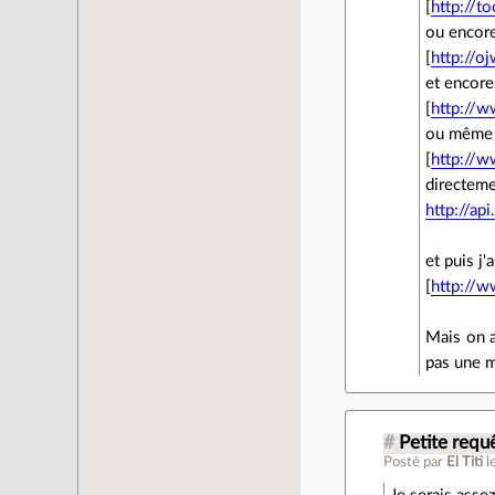
[
http://t
ou encor
[
http://o
et encore
[
http://
ou même l
[
http://w
directeme
http://ap
et puis j'
[
http://w
Mais on a
pas une m
#
Petite requ
Posté par
El Titi
l