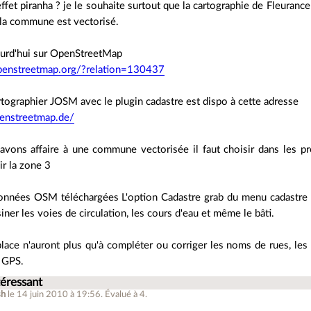
effet piranha ? je le souhaite surtout que la cartographie de Fleurance 
 la commune est vectorisé.
ourd'hui sur OpenStreetMap
penstreetmap.org/?relation=130437
artographier JOSM avec le plugin cadastre est dispo à cette adresse
penstreetmap.de/
ons affaire à une commune vectorisée il faut choisir dans les p
ir la zone 3
données OSM téléchargées L'option Cadastre grab du menu cadastre p
iner les voies de circulation, les cours d'eau et même le bâti.
lace n'auront plus qu'à compléter ou corriger les noms de rues, les s
s GPS.
téressant
sh
le 14 juin 2010 à 19:56
.
Évalué à
4
.