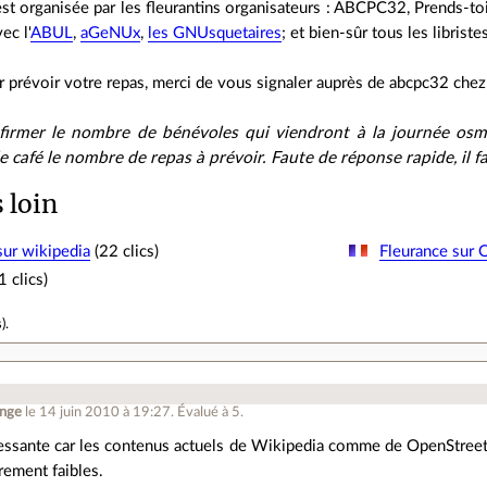
st organisée par les fleurantins organisateurs : ABCPC32, Prends-toi
ec l'
ABUL
,
aGeNUx
,
les GNUsquetaires
; et bien-sûr tous les libriste
r prévoir votre repas, merci de vous signaler auprès de abcpc32 chez f
firmer le nombre de bénévoles qui viendront à la journée osm
 le café le nombre de repas à prévoir. Faute de réponse rapide, il 
s loin
sur wikipedia
(22 clics)
Fleurance sur
 clics)
s
).
onge
le 14 juin 2010 à 19:27
.
Évalué à
5
.
téressante car les contenus actuels de Wikipedia comme de OpenStre
èrement faibles.