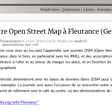
Dépêches
Journaux
Liens
Forums
re Open Street Map à Fleurance (Ge
 Trauquesègues
le 14 juin 2010 à 18:16
.
Modéré par
baud123
.
openstreetmap
osm
rmll
e vous avez pu (ou pas) l'apprendre, une journée OSM (Open Street
ance, dans le Gers, en partenariat avec les RMLL et des associations 
hotos) à l'aller et au retour, de manger sur place, et en fonction d
ographiant.
llectée alimenteront ainsi les bases de données libres (OSM pour
 exemple). La journée sera aussi l'occasion de se rencontrer entre 
int de ralliement sera le café du centre, où des démonstrations de 
edia.org/wiki/Fleurance