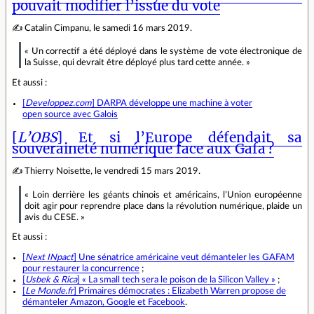
pouvait modifier l’issue du vote
✍ Catalin Cimpanu, le samedi 16 mars 2019.
« Un correctif a été déployé dans le système de vote électronique de
la Suisse, qui devrait être déployé plus tard cette année. »
Et aussi :
[
Developpez.com
] DARPA développe une machine à voter
open source avec Galois
[
L’OBS
] Et si l’Europe défendait sa
souveraineté numérique face aux Gafa ?
✍ Thierry Noisette, le vendredi 15 mars 2019.
« Loin derrière les géants chinois et américains, l’Union européenne
doit agir pour reprendre place dans la révolution numérique, plaide un
avis du CESE. »
Et aussi :
[
Next INpact
] Une sénatrice américaine veut démanteler les GAFAM
pour restaurer la concurrence
;
[
Usbek & Rica
] « La small tech sera le poison de la Silicon Valley »
;
[
Le Monde.fr
] Primaires démocrates : Elizabeth Warren propose de
démanteler Amazon, Google et Facebook
.