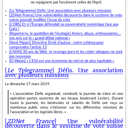
ne rejoignent pas forcément celles de l’April.
[Le Télégramme] Défis. Une association avec plusieurs missions
[ZDNet France] Une vulnérabilité découverte dans le système de vote
suisse pouvait modifier l’issue du vote
[L’OBS] Et si l’Europe défendait sa souveraineté numérique face aux
Gafa ?
[Reporterre, le quotidien de l’écologie] Amers, déçus, enthousiastes…
vos avis sur le « grand débat national »
[Next INpact] Directive Droit d’auteur : notre schéma pour
comprendre l’article 13
[L’ADN] 30 ans du Web : le revenge porn et les cyber‐attaques ne sont
pas nouveaux
[El Watan] « L’ESS est une économie du réel et de plus équitable »
[
Le Telegramme
] Défis. Une association
avec plusieurs missions
Le dimanche 17 mars 2019.
« L’association Défis organisait, vendredi, la journée du Libre et une
opération portes ouvertes de ses locaux, boulevard Leclerc. Durant
toute la journée, les bénévoles et salariés de Défis ont reçu un
nombreux public venu s’informer sur les différentes missions de
l’association et les logiciels libres. »
[
ZDNet France
] Une vulnérabilité
découverte dans le système de vote suisse