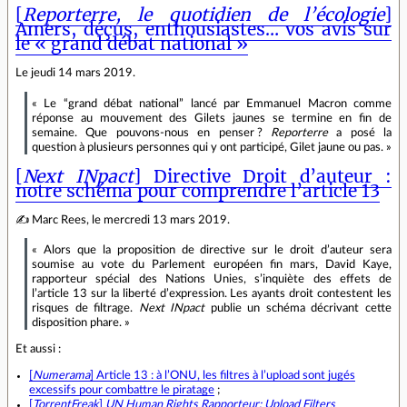
[
Reporterre, le quotidien de l’écologie
]
Amers, déçus, enthousiastes… vos avis sur
le « grand débat national »
Le jeudi 14 mars 2019.
« Le “grand débat national” lancé par Emmanuel Macron comme
réponse au mouvement des Gilets jaunes se termine en fin de
semaine. Que pouvons‐nous en penser ?
Reporterre
a posé la
question à plusieurs personnes qui y ont participé, Gilet jaune ou pas. »
[
Next INpact
] Directive Droit d’auteur :
notre schéma pour comprendre l’article 13
✍ Marc Rees, le mercredi 13 mars 2019.
« Alors que la proposition de directive sur le droit d’auteur sera
soumise au vote du Parlement européen fin mars, David Kaye,
rapporteur spécial des Nations Unies, s’inquiète des effets de
l’article 13 sur la liberté d’expression. Les ayants droit contestent les
risques de filtrage.
Next INpact
publie un schéma décrivant cette
disposition phare. »
Et aussi :
[
Numerama
] Article 13 : à l’ONU, les filtres à l’upload sont jugés
excessifs pour combattre le piratage
;
[
TorrentFreak
]
UN Human Rights Rapporteur: Upload Filters