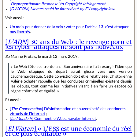
‘Disproportionate Response’ to Copyright Infringement
;
[
DW.COM
]
Memes could be filtered out by EU copyright law
.
Voir aussi :
Un mois pour donner de la voix : voter pour l’article 13, c’est attaquer
nos libertés
.
[
L’ADN
] 30 ans du Web : le revenge porn et
les cyber‐attaques ne sont pas nouveaux
✍ Marine Protais, le mardi 12 mars 2019.
« Le Web fête ses trente ans. Son anniversaire fait resurgir l’idée que
le Web utopique du départ aurait glissé vers une version
cauchemardesque. Cette conviction doit être relativisée. L’historienne
Valérie Schafer rappelle que les conduites criminelles existent depuis
les débuts, tout comme les initiatives visant à en faire un espace où
règne créativité et égalité. »
Et aussi :
[
The Conversation
] Désinformation et souveraineté des continents
virtuels de l’Internet
;
[
Le Monde.fr
] Comment le Web a «avalé» Internet
.
[
El Watan
] « L’ESS est une économie du réel
et de plus équitable »