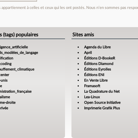
appartiennent à celles et ceux qui les ont postés. Nous n’en sommes pas respo
e
s (tags) populaires
Sites amis
ligence_artificielle
Agenda du Libre
ds_modèles_de_langage
April
fication
Éditions D-BookeR
_coding
Éditions Diamond
auffement_climatique
Éditions Eyrolles
center
Éditions ENI
-unis
En Vente Libre
ce
Framasoft
istration_française
La Quadrature du Net
alisme
Lea-Linux
ême-droite
Open Source Initiative
rivée
Imprimerie Grafik Plus