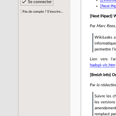
[L'Informa
[Next IN
Pas de compte ? S’inscrire…
[Next INpact] W
Par
Marc Rees
WikiLeaks a
informatique
permettre l’i
Lien vers l'ar
hadopi-vlc.htm
[Breizh Info] O
Par
la rédactio
Suivre les c
les versions
amendement 
remplacé par