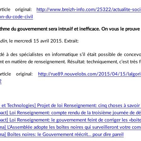
rticle original:
http://www.breizh-info.com/25322/actualite-soci
on-du-code-civil
ithme du gouvernement sera intrusif et inefficace. On vous le prouve
din
, le mercredi 15 avril 2015. Extrait:
é à des spécialistes en informatique s’il était possible de conce
 en matière de renseignement. Résultat: techniquement, c’est très f
rticle original:
http://rue89.nouvelobs.com/2015/04/15/lalgorit
2
e et Technologies] Projet de loi Renseignement: cinq choses à savoir 
pact] Loi Renseignement: compte rendu de la troisième journée de d
act] Loi Renseignement: le gouvernement feint de corriger les «boit
a] L'Assemblée adopte les boîtes noires qui surveilleront votre co
a] Boîtes noires: le Gouvernement réécrit… pour dire pareil