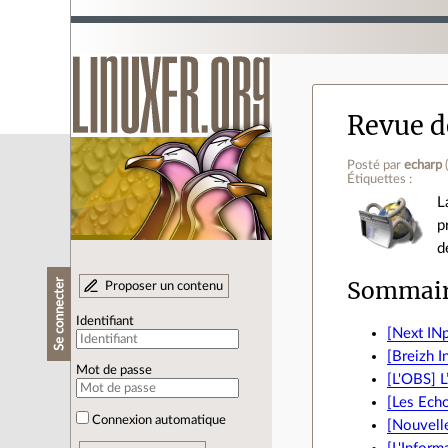
Revue de
Posté par
echarp
Étiquettes :
L
p
d
Sommai
Se connecter
Proposer un contenu
Identifiant
[Next INp
[Breizh I
Mot de passe
[L'OBS] L
[Les Echos
Connexion automatique
[Nouvelle