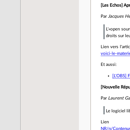
[Les Echos] Aprè
Par
Jacques H
L'«open sour
droits sur l
Lien vers l'arti
voici-le-mater
Et aussi:
[L'OBS] F
[Nouvelle Répu
Par
Laurent G
Le logiciel l
Lien v
NR/n/Contenus