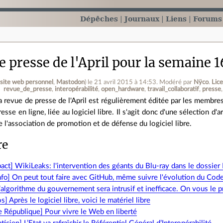
Dépêches
Journaux
Liens
Forums
 presse de l'April pour la semaine 1
(
site web personnel
,
Mastodon
)
le 21 avril 2015 à 14:53
.
Modéré par
Nÿco
.
Lic
revue_de_presse
interopérabilité
open_hardware
travail_collaboratif
presse
a revue de presse de l'April est régulièrement éditée par les membres d
resse en ligne, liée au logiciel libre. Il s'agit donc d'une sélection d
e l'association de promotion et de défense du logiciel libre.
re
act] WikiLeaks: l'intervention des géants du Blu-ray dans le dossie
nfo] On peut tout faire avec GitHub, même suivre l'évolution du Code
’algorithme du gouvernement sera intrusif et inefficace. On vous le 
] Après le logiciel libre, voici le matériel libre
 République] Pour vivre le Web en liberté