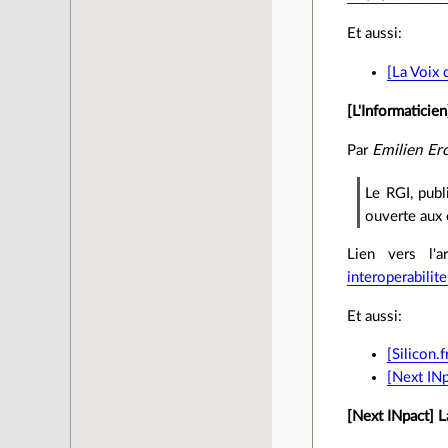
Et aussi:
[La Voix
[L'Informaticien
Par
Emilien Er
Le RGI, publ
ouverte aux 
Lien vers l'ar
interoperabilit
Et aussi:
[Silicon.
[Next INp
[Next INpact] 