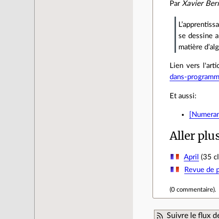
Par
Xavier Ber
L’apprentiss
se dessine a
matière d’alg
Lien vers l'arti
dans-programm
Et aussi:
[Numeram
Aller plu
April
(35 cl
Revue de p
(
0 commentaire
).
Suivre le flux