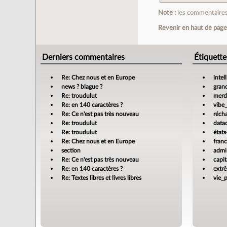
Note :
les commentaires 
Revenir en haut de pag
Derniers commentaires
Étiquette
Re: Chez nous et en Europe
intel
news ? blague ?
gran
Re: troudulut
merdi
Re: en 140 caractères ?
vibe
Re: Ce n'est pas très nouveau
réch
Re: troudulut
data
Re: troudulut
états
Re: Chez nous et en Europe
fran
section
admin
Re: Ce n'est pas très nouveau
capit
Re: en 140 caractères ?
extr
Re: Textes libres et livres libres
vie_p