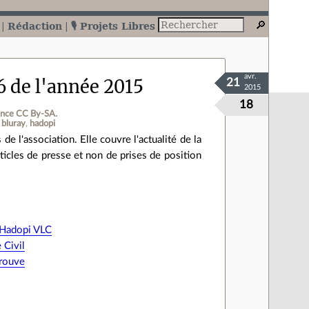
Rédaction
🎙️ Projets Libres
avr.
6 de l'année 2015
21
2015
18
ence CC By‑SA.
bluray
hadopi
e l'association. Elle couvre l'actualité de la
'articles de presse et non de prises de position
r Hadopi VLC
 Civil
prouve