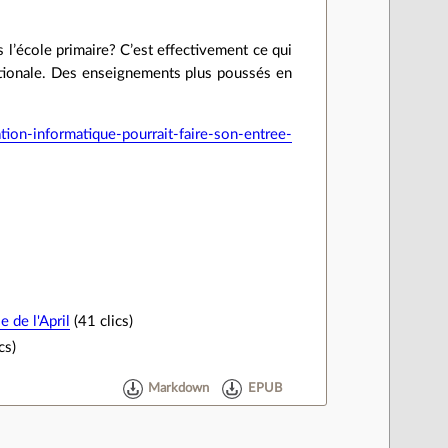
s l’école primaire? C’est effectivement ce qui
ationale. Des enseignements plus poussés en
on-informatique-pourrait-faire-son-entree-
e
 de l'April
(41 clics)
cs)
Markdown
EPUB