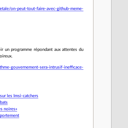
etale/on-peut-tout-faire-avec-github-meme-
voir un programme répondant aux attentes du
oireux.
hme-gouvernement-sera-intrusif-inefficace-
sur les Imsi-catchers
ébats
es noires»
mportement