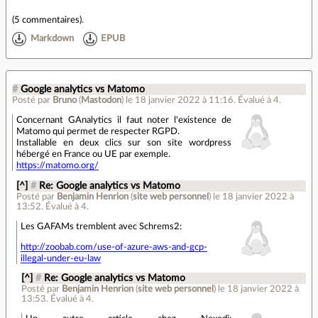
(
5 commentaires
).
Markdown
EPUB
#
Google analytics vs Matomo
Posté par
Bruno
(
Mastodon
)
le 18 janvier 2022 à 11:16
.
Évalué à
4
.
Concernant GAnalytics il faut noter l'existence de
Matomo qui permet de respecter RGPD.
Installable en deux clics sur son site wordpress
hébergé en France ou UE par exemple.
https://matomo.org/
[^]
#
Re: Google analytics vs Matomo
Posté par
Benjamin Henrion
(
site web personnel
)
le 18 janvier 2022 à
13:52
.
Évalué à
4
.
Les GAFAMs tremblent avec Schrems2:
http://zoobab.com/use-of-azure-aws-and-gcp-
illegal-under-eu-law
[^]
#
Re: Google analytics vs Matomo
Posté par
Benjamin Henrion
(
site web personnel
)
le 18 janvier 2022 à
13:53
.
Évalué à
4
.