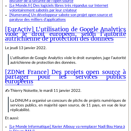
discuter de la sécurité de l'open source
[Le Monde.fr] Des logiciels libres très répandus sur Internet
volontairement sabotés par leur créateur
[Numerama] Un développeur sabote son projet open source et
paralyse des milliers d'applications
[EurActiv] L'utilisation de Google Analytics
viole le droit européen, selon l'autorité
autrichienne de protection des données
Le jeudi 13 janvier 2022.
L’utilisation de Google Analytics viole le droit européen, juge l’autorité
autrichienne de protection des données.
[ZDNet France] Des projets open source à
partager pour les services publics
européens
✍ Thierry Noisette, le mardi 11 janvier 2022.
La DINUM a organisé un concours de pitchs de projets numériques de
services publics, en majorité open source, de 11 pays, en vue de leur
réplicabilité.
Et aussi:
[Le Monde Informatique] Xavier Albouy va remplacer Nadi Bou Hana à