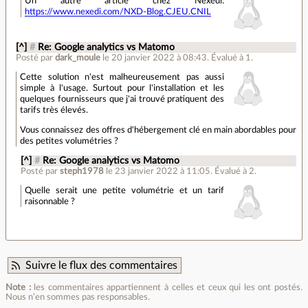
Un autre article chez Nexedi:
https://www.nexedi.com/NXD-Blog.CJEU.CNIL
[^]
#
Re: Google analytics vs Matomo
Posté par
dark_moule
le 20 janvier 2022 à 08:43
.
Évalué à
1
.
Cette solution n'est malheureusement pas aussi
simple à l'usage. Surtout pour l'installation et les
quelques fournisseurs que j'ai trouvé pratiquent des
tarifs très élevés.
Vous connaissez des offres d'hébergement clé en main abordables pour
des petites volumétries ?
[^]
#
Re: Google analytics vs Matomo
Posté par
steph1978
le 23 janvier 2022 à 11:05
.
Évalué à
2
.
Quelle serait une petite volumétrie et un tarif
raisonnable ?
Suivre le flux des commentaires
Note :
les commentaires appartiennent à celles et ceux qui les ont postés.
Nous n’en sommes pas responsables.