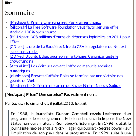
libre.
Sommaire
[Mediapart] Prism? Une surprise? Pas vraiment non…
[Silicon.fr] La Free Software Foundation veut favoriser une offre
Android 100% open source
[PC INpact] 308 millions d'euros de dépenses logicielles en 2011 pour
l’État
[ZDNet] Laure de La Raudière: faire du CSA le régulateur du Net est
"une mascarade"
[ZDNet] Ubuntu Edge: pour son smartphone, Canonical teste le
crowdfunding
[ActuaLitté] Les éditeurs devant l'offre de manuels scolaires
numériques
[clubic.com] Brevets: l'affaire Eolas se termine par une victoire des
géants du Web
[Mediapart] 42, l'école en carton de Xavier Niel et Nicolas Sadirac
[Mediapart] Prism? Une surprise? Pas vraiment non…
Par
Skhaen
, le dimanche 28 juillet 2013. Extrait:
En 1988, le journaliste Duncan Campbell révèla l'existence d'un
programme de renseignement, Echelon, dans un article pour The New
Statesman qui s'intitulait «Somebody's listening». En 1996, c'était le
journaliste néo-zélandais Nicky Hager qui publiait «Secret power» sur
l'implication de son pays dans le programme. En 1999, suite à une