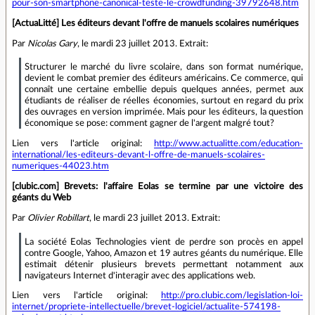
pour-son-smartphone-canonical-teste-le-crowdfunding-39792648.htm
[ActuaLitté] Les éditeurs devant l'offre de manuels scolaires numériques
Par
Nicolas Gary
, le mardi 23 juillet 2013. Extrait:
Structurer le marché du livre scolaire, dans son format numérique,
devient le combat premier des éditeurs américains. Ce commerce, qui
connaît une certaine embellie depuis quelques années, permet aux
étudiants de réaliser de réelles économies, surtout en regard du prix
des ouvrages en version imprimée. Mais pour les éditeurs, la question
économique se pose: comment gagner de l'argent malgré tout?
Lien vers l'article original:
http://www.actualitte.com/education-
international/les-editeurs-devant-l-offre-de-manuels-scolaires-
numeriques-44023.htm
[clubic.com] Brevets: l'affaire Eolas se termine par une victoire des
géants du Web
Par
Olivier Robillart
, le mardi 23 juillet 2013. Extrait:
La société Eolas Technologies vient de perdre son procès en appel
contre Google, Yahoo, Amazon et 19 autres géants du numérique. Elle
estimait détenir plusieurs brevets permettant notamment aux
navigateurs Internet d'interagir avec des applications web.
Lien vers l'article original:
http://pro.clubic.com/legislation-loi-
internet/propriete-intellectuelle/brevet-logiciel/actualite-574198-