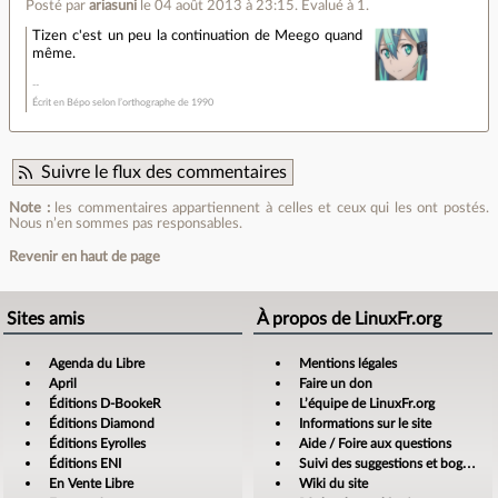
Posté par
ariasuni
le 04 août 2013 à 23:15
.
Évalué à
1
.
Tizen c'est un peu la continuation de Meego quand
même.
Écrit en Bépo selon l’orthographe de 1990
Suivre le flux des commentaires
Note :
les commentaires appartiennent à celles et ceux qui les ont postés.
Nous n’en sommes pas responsables.
Revenir en haut de page
Sites amis
À propos de LinuxFr.org
Agenda du Libre
Mentions légales
April
Faire un don
Éditions D-BookeR
L’équipe de LinuxFr.org
Éditions Diamond
Informations sur le site
Éditions Eyrolles
Aide / Foire aux questions
Éditions ENI
Suivi des suggestions et bogues
En Vente Libre
Wiki du site