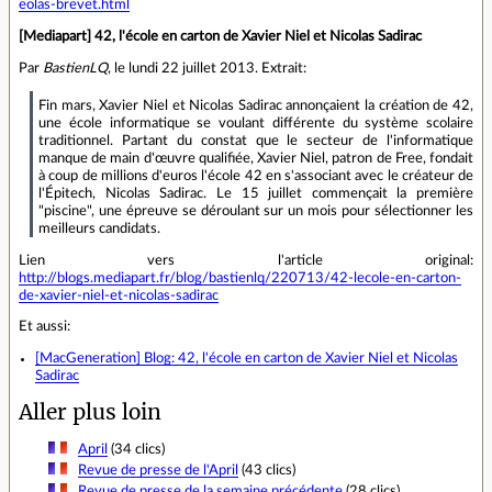
eolas-brevet.html
[Mediapart] 42, l'école en carton de Xavier Niel et Nicolas Sadirac
Par
BastienLQ
, le lundi 22 juillet 2013. Extrait:
Fin mars, Xavier Niel et Nicolas Sadirac annonçaient la création de 42,
une école informatique se voulant différente du système scolaire
traditionnel. Partant du constat que le secteur de l'informatique
manque de main d'œuvre qualifiée, Xavier Niel, patron de Free, fondait
à coup de millions d'euros l'école 42 en s'associant avec le créateur de
l'Épitech, Nicolas Sadirac. Le 15 juillet commençait la première
"piscine", une épreuve se déroulant sur un mois pour sélectionner les
meilleurs candidats.
Lien vers l'article original:
http://blogs.mediapart.fr/blog/bastienlq/220713/42-lecole-en-carton-
de-xavier-niel-et-nicolas-sadirac
Et aussi:
[MacGeneration] Blog: 42, l'école en carton de Xavier Niel et Nicolas
Sadirac
Aller plus loin
April
(34 clics)
Revue de presse de l'April
(43 clics)
Revue de presse de la semaine précédente
(28 clics)