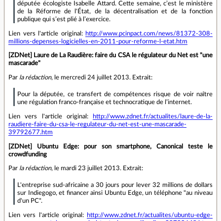
députée écologiste Isabelle Attard. Cette semaine, c’est le ministère
de la Réforme de l'État, de la décentralisation et de la fonction
publique qui s’est plié à l’exercice.
Lien vers l'article original:
http://www.pcinpact.com/news/81372-308-
millions-depenses-logicielles-en-2011-pour-reforme-l-etat.htm
[ZDNet] Laure de La Raudière: faire du CSA le régulateur du Net est "une
mascarade"
Par
la rédaction
, le mercredi 24 juillet 2013. Extrait:
Pour la députée, ce transfert de compétences risque de voir naître
une régulation franco-française et technocratique de l’internet.
Lien vers l'article original:
http://www.zdnet.fr/actualites/laure-de-la-
raudiere-faire-du-csa-le-regulateur-du-net-est-une-mascarade-
39792677.htm
[ZDNet] Ubuntu Edge: pour son smartphone, Canonical teste le
crowdfunding
Par
la rédaction
, le mardi 23 juillet 2013. Extrait:
L'entreprise sud-africaine a 30 jours pour lever 32 millions de dollars
sur Indiegogo, et financer ainsi Ubuntu Edge, un téléphone "au niveau
d'un PC".
Lien vers l'article original:
http://www.zdnet.fr/actualites/ubuntu-edge-