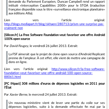
demande du Parlement Européen, Duncan Campbell rend un rapport
intitulé «Interception Capabilities 2000» pour le STOA (traduction
française disponible sous le titre «surveillance electronique planétaire»
aux éditions Allia).
Lien vers l'article original:
http://blogs.mediapart.fr/blog/skhaen/280713/prism-une-surprise-pas-
vraiment-non
[Silicon.fr] La Free Software Foundation veut favoriser une offre Android
100% open source
Par
David Feugey
, le vendredi 26 juillet 2013. Extrait:
La FSF aimerait que le projet de clone open source d’Android Replicant
prenne de l’ampleur. À cet effet, elle vient de mettre une campagne de
dons en ligne.
Lien vers l'article original:
http://www.silicon.fr/la-free-software-
foundation-veut-favoriser-une-offre-android-100-open-source-
88061.html
[PC INpact] 308 millions d'euros de dépenses logicielles en 2011 pour
l’État
Par
Xavier Berne
, le mercredi 24 juillet 2013. Extrait:
Un nouveau ministère vient de lever une partie du voile sur ses
dépenses logicielles, suite à la demande effectuée fin mai par la