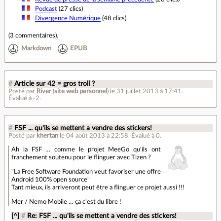
Podcast
(27 clics)
Divergence Numérique
(48 clics)
(
3 commentaires
).
Markdown
EPUB
#
Article sur 42 = gros troll ?
Posté par
River
(
site web personnel
)
le 31 juillet 2013 à 17:41
.
Évalué à
-2
.
#
FSF ... qu'ils se mettent a vendre des stickers!
Posté par
khertan
le 04 août 2013 à 22:58
.
Évalué à
0
.
Ah la FSF … comme le projet MeeGo qu'ils ont
franchement soutenu pour le flinguer avec Tizen ?
"La Free Software Foundation veut favoriser une offre
Android 100% open source"
Tant mieux, ils arriveront peut être a flinguer ce projet aussi !!!
Mer / Nemo Mobile … ça c'est du libre !
[^]
#
Re: FSF ... qu'ils se mettent a vendre des stickers!