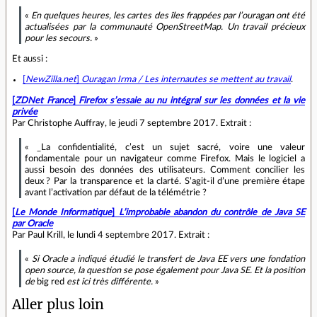
«
En quelques heures, les cartes des îles frappées par l’ouragan ont été
actualisées par la communauté OpenStreetMap. Un travail précieux
pour les secours.
»
Et aussi :
[
NewZilla.net
]
Ouragan Irma / Les internautes se mettent au travail
.
[
ZDNet France
]
Firefox s’essaie au nu intégral sur les données et la vie
privée
Par Christophe Auffray, le jeudi 7 septembre 2017. Extrait :
« _La confidentialité, c’est un sujet sacré, voire une valeur
fondamentale pour un navigateur comme Firefox. Mais le logiciel a
aussi besoin des données des utilisateurs. Comment concilier les
deux ? Par la transparence et la clarté. S’agit‐il d’une première étape
avant l’activation par défaut de la télémétrie ?
[
Le Monde Informatique
]
L’improbable abandon du contrôle de Java SE
par Oracle
Par Paul Krill, le lundi 4 septembre 2017. Extrait :
«
Si Oracle a indiqué étudié le transfert de Java EE vers une fondation
open source, la question se pose également pour Java SE. Et la position
de
big red
est ici très différente.
»
Aller plus loin