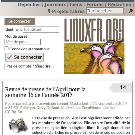
Dépêches
Journaux
Liens
Forums
Rédaction
🎙️ Projets Libres
Se connecter
Identifiant
Mot de passe
Connexion automatique
Pas de compte ? S’inscrire…
14
Revue de presse de l’April pour la
semaine 36 de l’année 2017
Posté par
echarp
(
site web personnel
,
Mastodon
)
le 11 septembre 2017
à 21:53
.
Édité par
Davy Defaud
.
Modéré par
ZeroHeure
.
Licence
CC By‑SA.
La revue de presse de l’April est régulièrement éditée par
les membres de l’association. Elle couvre l’actualité de la
presse en ligne, liée au logiciel libre. Il s’agit donc d’une
sélection d’articles de presse et non de prises de position