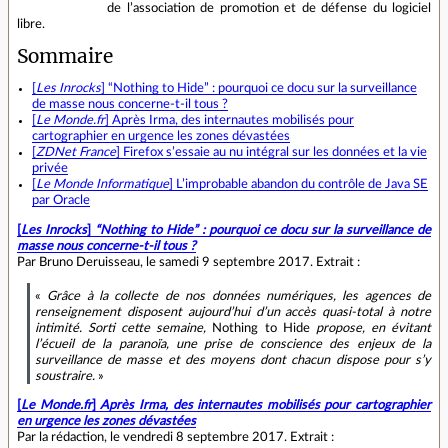
de l’association de promotion et de défense du logiciel
libre.
Sommaire
[
Les Inrocks
] “Nothing to Hide” : pourquoi ce docu sur la surveillance
de masse nous concerne‐t‐il tous ?
[
Le Monde.fr
] Après Irma, des internautes mobilisés pour
cartographier en urgence les zones dévastées
[
ZDNet France
] Firefox s’essaie au nu intégral sur les données et la vie
privée
[
Le Monde Informatique
] L’improbable abandon du contrôle de Java SE
par Oracle
[
Les Inrocks
]
“Nothing to Hide” : pourquoi ce docu sur la surveillance de
masse nous concerne‐t‐il tous ?
Par Bruno Deruisseau, le samedi 9 septembre 2017. Extrait :
«
Grâce à la collecte de nos données numériques, les agences de
renseignement disposent aujourd’hui d’un accès quasi‐total à notre
intimité. Sorti cette semaine,
Nothing to Hide
propose, en évitant
l’écueil de la paranoïa, une prise de conscience des enjeux de la
surveillance de masse et des moyens dont chacun dispose pour s’y
soustraire.
»
[
Le Monde.fr
]
Après Irma, des internautes mobilisés pour cartographier
en urgence les zones dévastées
Par la rédaction, le vendredi 8 septembre 2017. Extrait :