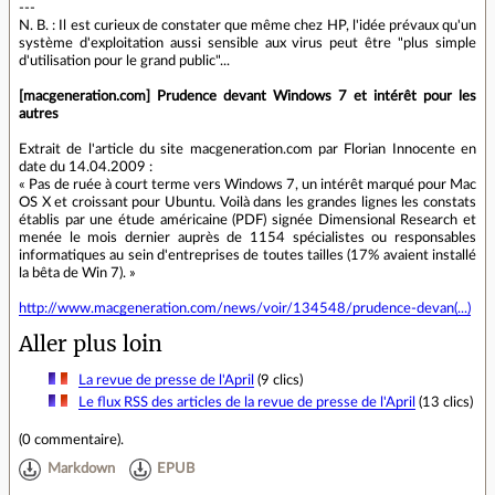
---
N. B. : Il est curieux de constater que même chez HP, l'idée prévaux qu'un
système d'exploitation aussi sensible aux virus peut être "plus simple
d'utilisation pour le grand public"...
[macgeneration.com] Prudence devant Windows 7 et intérêt pour les
autres
Extrait de l'article du site macgeneration.com par Florian Innocente en
date du 14.04.2009 :
« Pas de ruée à court terme vers Windows 7, un intérêt marqué pour Mac
OS X et croissant pour Ubuntu. Voilà dans les grandes lignes les constats
établis par une étude américaine (PDF) signée Dimensional Research et
menée le mois dernier auprès de 1154 spécialistes ou responsables
informatiques au sein d'entreprises de toutes tailles (17% avaient installé
la bêta de Win 7). »
http://www.macgeneration.com/news/voir/134548/prudence-devan(...)
Aller plus loin
La revue de presse de l'April
(9 clics)
Le flux RSS des articles de la revue de presse de l'April
(13 clics)
(
0 commentaire
).
Markdown
EPUB