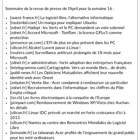
Sommaire de la revue de presse de l'April pour la semaine 16 :
[ouest-france.fr] Le logiciel libre, l'alternative informatique
[toutenbd.com] Un manga pour expliquer Ubuntu
[zdnet.fr] Hadopi : les Verts et le PC demandent un vote solennel
[zdnet.fr] Accord Microsoft - TomTom : la licence GPLv3 comme
protection
[presence-pc.com] L'EFI de plus en plus présent dans les PC
[silicon.fr] Alcatel-Lucent passe à Linux !
[reuters.com] Surveillance antitrust prolongée de 18 mois pour
Microsoft
[zdnet.fr] e-administration : forte adoption des entreprises françaises
[letelegramme.com] Cartographie. Vers un monde libre... de droits
[publi-news.fr] Les Opticiens Mutualistes affichent leur nouvelle
identité web avec Onext
[zebulon.fr] Vente liée : Acer condamné à rembourser un particulier
[zdnet.fr] Recrutements dans l'informatique : les chiffres du Pôle
Emploi critiqué
[tsr.ch] Les livres électroniques à la conquête de l'Europe
[pcinpact.com] Remboursement de Windows XP/Vista chez Auchan :
les détails
[silicon.fr] Linux: IDC prévoit un marché en forte croissance d'ici à
2013
[silicon.fr] Nantes au centre des Rencontres Mondiales du Logiciel
Libre
[lemonde.fr] Le taïwanais Acer profite de l'engouement du grand public
pour les mini-ordinateurs