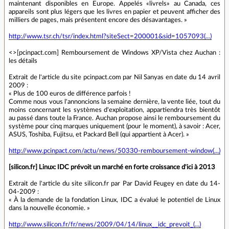
maintenant disponibles en Europe. Appelés «livrels» au Canada, ces
appareils sont plus légers que les livres en papier et peuvent afficher des
milliers de pages, mais présentent encore des désavantages. »
http://www.tsr.ch/tsr/index.html?siteSect=200001&sid=1057093(...)
<>[pcinpact.com] Remboursement de Windows XP/Vista chez Auchan :
les détails
Extrait de l'article du site pcinpact.com par Nil Sanyas en date du 14 avril
2009 :
« Plus de 100 euros de différence parfois !
Comme nous vous l'annoncions la semaine dernière, la vente liée, tout du
moins concernant les systèmes d'exploitation, appartiendra très bientôt
au passé dans toute la France. Auchan propose ainsi le remboursement du
système pour cinq marques uniquement (pour le moment), à savoir : Acer,
ASUS, Toshiba, Fujitsu, et Packard Bell (qui appartient à Acer). »
http://www.pcinpact.com/actu/news/50330-remboursement-window(...)
[silicon.fr] Linux: IDC prévoit un marché en forte croissance d'ici à 2013
Extrait de l'article du site silicon.fr par Par David Feugey en date du 14-
04-2009 :
« À la demande de la fondation Linux, IDC a évalué le potentiel de Linux
dans la nouvelle économie. »
http://www.silicon.fr/fr/news/2009/04/14/linux__idc_prevoit_(...)