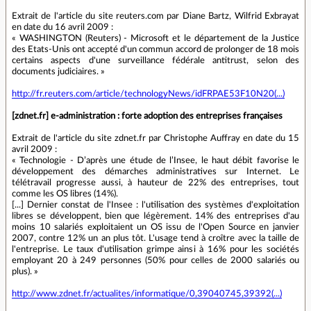
Extrait de l'article du site reuters.com par Diane Bartz, Wilfrid Exbrayat
en date du 16 avril 2009 :
« WASHINGTON (Reuters) - Microsoft et le département de la Justice
des Etats-Unis ont accepté d'un commun accord de prolonger de 18 mois
certains aspects d'une surveillance fédérale antitrust, selon des
documents judiciaires. »
http://fr.reuters.com/article/technologyNews/idFRPAE53F10N20(...)
[zdnet.fr] e-administration : forte adoption des entreprises françaises
Extrait de l'article du site zdnet.fr par Christophe Auffray en date du 15
avril 2009 :
« Technologie - D’après une étude de l’Insee, le haut débit favorise le
développement des démarches administratives sur Internet. Le
télétravail progresse aussi, à hauteur de 22% des entreprises, tout
comme les OS libres (14%).
[...] Dernier constat de l'Insee : l'utilisation des systèmes d'exploitation
libres se développent, bien que légèrement. 14% des entreprises d'au
moins 10 salariés exploitaient un OS issu de l'Open Source en janvier
2007, contre 12% un an plus tôt. L'usage tend à croître avec la taille de
l'entreprise. Le taux d'utilisation grimpe ainsi à 16% pour les sociétés
employant 20 à 249 personnes (50% pour celles de 2000 salariés ou
plus). »
http://www.zdnet.fr/actualites/informatique/0,39040745,39392(...)