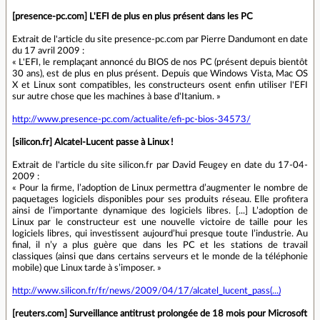
[presence-pc.com] L'EFI de plus en plus présent dans les PC
Extrait de l'article du site presence-pc.com par Pierre Dandumont en date
du 17 avril 2009 :
« L'EFI, le remplaçant annoncé du BIOS de nos PC (présent depuis bientôt
30 ans), est de plus en plus présent. Depuis que Windows Vista, Mac OS
X et Linux sont compatibles, les constructeurs osent enfin utiliser l'EFI
sur autre chose que les machines à base d'Itanium. »
http://www.presence-pc.com/actualite/efi-pc-bios-34573/
[silicon.fr] Alcatel-Lucent passe à Linux !
Extrait de l'article du site silicon.fr par David Feugey en date du 17-04-
2009 :
« Pour la firme, l’adoption de Linux permettra d’augmenter le nombre de
paquetages logiciels disponibles pour ses produits réseau. Elle profitera
ainsi de l’importante dynamique des logiciels libres. [...] L’adoption de
Linux par le constructeur est une nouvelle victoire de taille pour les
logiciels libres, qui investissent aujourd’hui presque toute l’industrie. Au
final, il n’y a plus guère que dans les PC et les stations de travail
classiques (ainsi que dans certains serveurs et le monde de la téléphonie
mobile) que Linux tarde à s’imposer. »
http://www.silicon.fr/fr/news/2009/04/17/alcatel_lucent_pass(...)
[reuters.com] Surveillance antitrust prolongée de 18 mois pour Microsoft