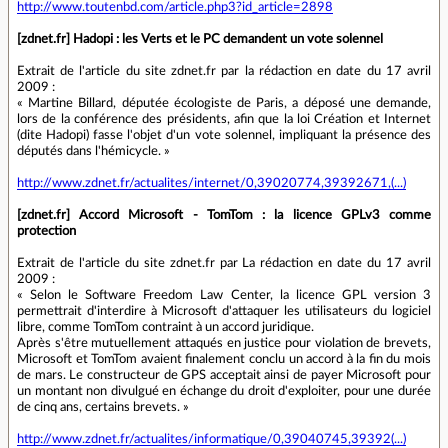
http://www.toutenbd.com/article.php3?id_article=2898
[zdnet.fr] Hadopi : les Verts et le PC demandent un vote solennel
Extrait de l'article du site zdnet.fr par la rédaction en date du 17 avril
2009 :
« Martine Billard, députée écologiste de Paris, a déposé une demande,
lors de la conférence des présidents, afin que la loi Création et Internet
(dite Hadopi) fasse l'objet d'un vote solennel, impliquant la présence des
députés dans l'hémicycle. »
http://www.zdnet.fr/actualites/internet/0,39020774,39392671,(...)
[zdnet.fr] Accord Microsoft - TomTom : la licence GPLv3 comme
protection
Extrait de l'article du site zdnet.fr par La rédaction en date du 17 avril
2009 :
« Selon le Software Freedom Law Center, la licence GPL version 3
permettrait d'interdire à Microsoft d'attaquer les utilisateurs du logiciel
libre, comme TomTom contraint à un accord juridique.
Après s'être mutuellement attaqués en justice pour violation de brevets,
Microsoft et TomTom avaient finalement conclu un accord à la fin du mois
de mars. Le constructeur de GPS acceptait ainsi de payer Microsoft pour
un montant non divulgué en échange du droit d'exploiter, pour une durée
de cinq ans, certains brevets. »
http://www.zdnet.fr/actualites/informatique/0,39040745,39392(...)