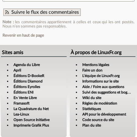
Suivre le flux des commentaires
Note :
les commentaires appartiennent à celles et ceux qui les ont postés.
Nous n’en sommes pas responsables.
Revenir en haut de page
Sites amis
À propos de LinuxFr.org
Agenda du Libre
Mentions légales
April
Faire un don
Éditions D-BookeR
L’équipe de LinuxFr.org
Éditions Diamond
Informations sur le site
Éditions Eyrolles
Aide / Foire aux questions
Éditions ENI
Suivi des suggestions et bogues
En Vente Libre
Wiki du site
Framasoft
Règles de modération
La Quadrature du Net
Statistiques
Lea-Linux
API pour le développement
Open Source Initiative
Code source du site
Imprimerie Grafik Plus
Plan du site