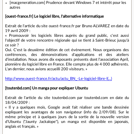
[macgeneration.com] Prudence devant Windows 7 et intérêt pour les
autres
[ouest-france.fr] Le logiciel libre, l'alternative informatique
Extrait de l'article du site ouest-france.fr par Bruno ALVAREZ en date du
19 avril 2009 :
« Promouvoir les logiciels libres auprès du grand public, c'est aussi
l'objectif de votre rencontre régionale qui se tient à Saint-Brieuc jusqu'à
ce soir ?
Oui. C'est la deuxième édition de cet événement. Nous organisons des
conférences, des démonstrations d'applications et des ateliers
d'installation. Nous avons dix exposants présents dont l'association April,
pionnière du logiciel libre en France. Elle compte plus de 4 000 adhérents.
L'an dernier, nous avions accueilli 200 visiteurs. »
http://www.ouest-france.fr/actu/actu_BN_-Le-logiciel-libre-l(...)
[toutenbd.com] Un manga pour expliquer Ubuntu
Extrait de l'article du site toutenbd.com par toutenbd.com en date du
18/04/2009 :
« Il y a quelques mois, Google avait fait réaliser une bande dessinée
expliquant les avantages de son navigateur (info du 2/09/08). Sur le
même principe et à quelques jours de la sortie de la nouvelle version
d’Ubuntu ("Jaunty Jackalope"), un manga est disponible en japonais,
anglais et français. »