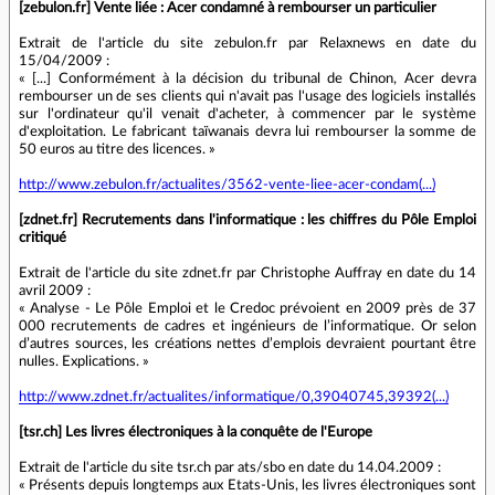
[zebulon.fr] Vente liée : Acer condamné à rembourser un particulier
Extrait de l'article du site zebulon.fr par Relaxnews en date du
15/04/2009 :
« [...] Conformément à la décision du tribunal de Chinon, Acer devra
rembourser un de ses clients qui n'avait pas l'usage des logiciels installés
sur l'ordinateur qu'il venait d'acheter, à commencer par le système
d'exploitation. Le fabricant taïwanais devra lui rembourser la somme de
50 euros au titre des licences. »
http://www.zebulon.fr/actualites/3562-vente-liee-acer-condam(...)
[zdnet.fr] Recrutements dans l'informatique : les chiffres du Pôle Emploi
critiqué
Extrait de l'article du site zdnet.fr par Christophe Auffray en date du 14
avril 2009 :
« Analyse - Le Pôle Emploi et le Credoc prévoient en 2009 près de 37
000 recrutements de cadres et ingénieurs de l’informatique. Or selon
d’autres sources, les créations nettes d’emplois devraient pourtant être
nulles. Explications. »
http://www.zdnet.fr/actualites/informatique/0,39040745,39392(...)
[tsr.ch] Les livres électroniques à la conquête de l'Europe
Extrait de l'article du site tsr.ch par ats/sbo en date du 14.04.2009 :
« Présents depuis longtemps aux Etats-Unis, les livres électroniques sont