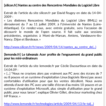
[silicon.fr] Nantes au centre des Rencontres Mondiales du Logiciel Libre
Extrait de l'article du site silicon.fr par David Feugey en date du 14-04-
2009 :
« Les dixièmes Rencontres Mondiales du Logiciel Libre (RMLL) se
dérouleront du 7 au 11 juillet 2009, à l’Université de Nantes (Loire-
Atlantique). Ce rendez-vous, avec entrée gratuite, sera l’occasion de
découvrir le monde de l’open source. Il fait suite aux sessions
précédentes, organisées à Mont-de-Marsan, Amiens, Vandœuvre-lès-
Nancy, Dijon et Bordeaux. »
http://www.silicon.fr/fr/news/2009/04/14/nantes_au_centre_de(...)
[lemonde.fr] Le taïwanais Acer profite de l'engouement du grand public
pour les mini-ordinateurs
Extrait de l'article du site lemonde.fr par Cécile Ducourtieux en date du
14.04.09 :
« [...] "Nous ne croyions alors pas vraiment aux PC avec des écrans de 7
ou 8 pouces et un système d'exploitation Linux (logiciels libres) pas assez
confortables d'utilisation pour que les ventes décollent. Nous avons
attendu d'avoir des PC avec une taille d'écran d'au moins 10 pouces et un
système d'exploitation Microsoft, plus simple d'utilisation pour le grand
public, pour nous lancer", explique Olivier Gillet, directeur marketing chez
HP France. »
http://www.lemonde.fr/technologies/article/2009/04/13/le-tai(...)