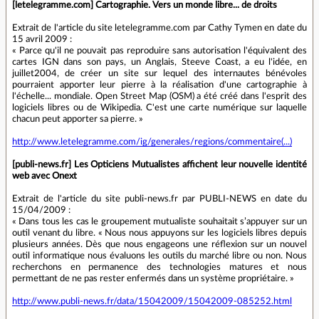
[letelegramme.com] Cartographie. Vers un monde libre... de droits
Extrait de l'article du site letelegramme.com par Cathy Tymen en date du
15 avril 2009 :
« Parce qu'il ne pouvait pas reproduire sans autorisation l'équivalent des
cartes IGN dans son pays, un Anglais, Steeve Coast, a eu l'idée, en
juillet2004, de créer un site sur lequel des internautes bénévoles
pourraient apporter leur pierre à la réalisation d'une cartographie à
l'échelle... mondiale. Open Street Map (OSM) a été créé dans l'esprit des
logiciels libres ou de Wikipedia. C'est une carte numérique sur laquelle
chacun peut apporter sa pierre. »
http://www.letelegramme.com/ig/generales/regions/commentaire(...)
[publi-news.fr] Les Opticiens Mutualistes affichent leur nouvelle identité
web avec Onext
Extrait de l'article du site publi-news.fr par PUBLI-NEWS en date du
15/04/2009 :
« Dans tous les cas le groupement mutualiste souhaitait s’appuyer sur un
outil venant du libre. « Nous nous appuyons sur les logiciels libres depuis
plusieurs années. Dès que nous engageons une réflexion sur un nouvel
outil informatique nous évaluons les outils du marché libre ou non. Nous
recherchons en permanence des technologies matures et nous
permettant de ne pas rester enfermés dans un système propriétaire. »
http://www.publi-news.fr/data/15042009/15042009-085252.html