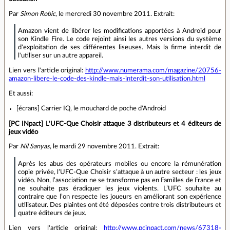
Par
Simon Robic
, le mercredi 30 novembre 2011. Extrait:
Amazon vient de libérer les modifications apportées à Android pour
son Kindle Fire. Le code rejoint ainsi les autres versions du système
d'exploitation de ses différentes liseuses. Mais la firme interdit de
l'utiliser sur un autre appareil.
Lien vers l'article original:
http://www.numerama.com/magazine/20756-
amazon-libere-le-code-des-kindle-mais-interdit-son-utilisation.html
Et aussi:
[écrans] Carrier IQ, le mouchard de poche d'Android
[PC INpact] L'UFC-Que Choisir attaque 3 distributeurs et 4 éditeurs de
jeux vidéo
Par
Nil Sanyas
, le mardi 29 novembre 2011. Extrait:
Après les abus des opérateurs mobiles ou encore la rémunération
copie privée, l’UFC-Que Choisir s’attaque à un autre secteur : les jeux
vidéo. Non, l’association ne se transforme pas en Familles de France et
ne souhaite pas éradiquer les jeux violents. L’UFC souhaite au
contraire que l’on respecte les joueurs en améliorant son expérience
utilisateur. Des plaintes ont été déposées contre trois distributeurs et
quatre éditeurs de jeux.
Lien vers l'article original:
http://www.pcinpact.com/news/67318-