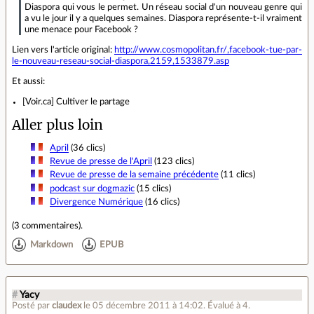
Diaspora qui vous le permet. Un réseau social d'un nouveau genre qui
a vu le jour il y a quelques semaines. Diaspora représente-t-il vraiment
une menace pour Facebook ?
Lien vers l'article original:
http://www.cosmopolitan.fr/,facebook-tue-par-
le-nouveau-reseau-social-diaspora,2159,1533879.asp
Et aussi:
[Voir.ca] Cultiver le partage
Aller plus loin
April
(36 clics)
Revue de presse de l'April
(123 clics)
Revue de presse de la semaine précédente
(11 clics)
podcast sur dogmazic
(15 clics)
Divergence Numérique
(16 clics)
(
3 commentaires
).
Markdown
EPUB
#
Yacy
Posté par
claudex
le 05 décembre 2011 à 14:02
.
Évalué à
4
.