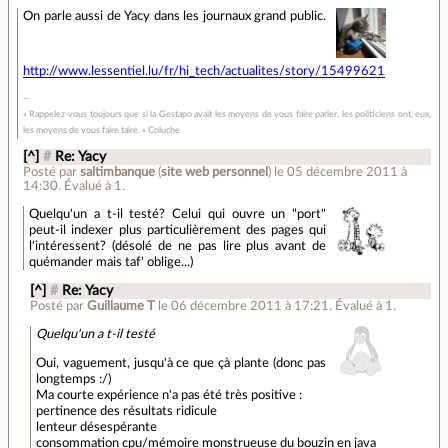
On parle aussi de Yacy dans les journaux grand public.
http://www.lessentiel.lu/fr/hi_tech/actualites/story/15499621
« Rappelez-vous toujours que si la Gestapo avait les moyens de vous faire parler, les politiciens ont, eux,
les moyens de vous faire taire. » Coluche
[^]
#
Re: Yacy
Posté par
saltimbanque
(
site web personnel
)
le 05 décembre 2011 à
14:30
.
Évalué à
1
.
Quelqu'un a t-il testé? Celui qui ouvre un "port"
peut-il indexer plus particulièrement des pages qui
l'intéressent? (désolé de ne pas lire plus avant de
quémander mais taf' oblige...)
[^]
#
Re: Yacy
Posté par
Guillaume T
le 06 décembre 2011 à 17:21
.
Évalué à
1
.
Quelqu'un a t-il testé
Oui, vaguement, jusqu'à ce que çà plante (donc pas
longtemps :/)
Ma courte expérience n'a pas été très positive :
pertinence des résultats ridicule
lenteur désespérante
consommation cpu/mémoire monstrueuse du bouzin en java