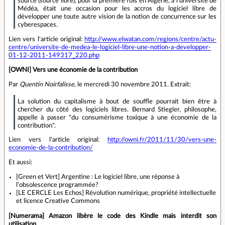
source (source libre), pour la première fois en Algérie, à l’université de
Médéa, était une occasion pour les accros du logiciel libre de
développer une toute autre vision de la notion de concurrence sur les
cyberespaces.
Lien vers l'article original:
http://www.elwatan.com/regions/centre/actu-
centre/universite-de-medea-le-logiciel-libre-une-notion-a-developper-
01-12-2011-149317_220.php
[OWNI] Vers une économie de la contribution
Par
Quentin Noirfalisse
, le mercredi 30 novembre 2011. Extrait:
La solution du capitalisme à bout de souffle pourrait bien être à
chercher du côté des logiciels libres. Bernard Stiegler, philosophe,
appelle à passer "du consumérisme toxique à une économie de la
contribution".
Lien vers l'article original:
http://owni.fr/2011/11/30/vers-une-
economie-de-la-contribution/
Et aussi:
[Green et Vert] Argentine : Le logiciel libre, une réponse à
l’obsolescence programmée?
[LE CERCLE Les Echos] Révolution numérique, propriété intellectuelle
et licence Creative Commons
[Numerama] Amazon libère le code des Kindle mais interdit son
utilisation