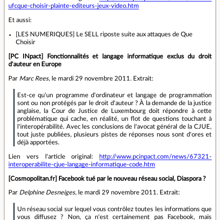
ufcque-choisir-plainte-editeurs-jeux-video.htm
Et aussi:
[LES NUMERIQUES] Le SELL riposte suite aux attaques de Que
Choisir
[PC INpact] Fonctionnalités et langage informatique exclus du droit
d'auteur en Europe
Par
Marc Rees
, le mardi 29 novembre 2011. Extrait:
Est-ce qu'un programme d'ordinateur et langage de programmation
sont ou non protégés par le droit d'auteur ? À la demande de la justice
anglaise, la Cour de Justice de Luxembourg doit répondre à cette
problématique qui cache, en réalité, un flot de questions touchant à
l'interopérabilité. Avec les conclusions de l'avocat général de la CJUE,
tout juste publiées, plusieurs pistes de réponses nous sont d'ores et
déjà apportées.
Lien vers l'article original:
http://www.pcinpact.com/news/67321-
interoperabilite-cjue-langage-informatique-code.htm
[Cosmopolitan.fr] Facebook tué par le nouveau réseau social, Diaspora ?
Par
Delphine Desneiges
, le mardi 29 novembre 2011. Extrait:
Un réseau social sur lequel vous contrôlez toutes les informations que
vous diffusez ? Non, ça n'est certainement pas Facebook, mais