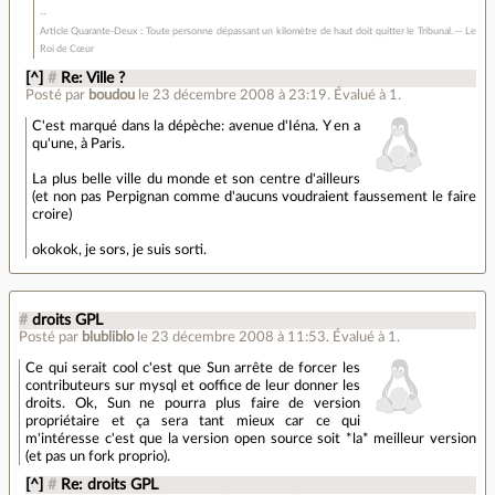
Article Quarante-Deux : Toute personne dépassant un kilomètre de haut doit quitter le Tribunal. -- Le
Roi de Cœur
[^]
#
Re: Ville ?
Posté par
boudou
le 23 décembre 2008 à 23:19
.
Évalué à
1
.
C'est marqué dans la dépèche: avenue d'Iéna. Y en a
qu'une, à Paris.
La plus belle ville du monde et son centre d'ailleurs
(et non pas Perpignan comme d'aucuns voudraient faussement le faire
croire)
okokok, je sors, je suis sorti.
#
droits GPL
Posté par
blubliblo
le 23 décembre 2008 à 11:53
.
Évalué à
1
.
Ce qui serait cool c'est que Sun arrête de forcer les
contributeurs sur mysql et ooffice de leur donner les
droits. Ok, Sun ne pourra plus faire de version
propriétaire et ça sera tant mieux car ce qui
m'intéresse c'est que la version open source soit *la* meilleur version
(et pas un fork proprio).
[^]
#
Re: droits GPL