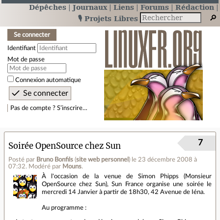
Dépêches
Journaux
Liens
Forums
Rédaction
🎙️ Projets Libres
Se connecter
Identifiant
Mot de passe
Connexion automatique
Pas de compte ? S’inscrire…
7
Soirée OpenSource chez Sun
Posté par
Bruno Bonfils
(
site web personnel
)
le 23 décembre 2008 à
07:32
.
Modéré par
Mouns
.
À l'occasion de la venue de Simon Phipps (Monsieur
OpenSource chez Sun), Sun France organise une soirée le
mercredi 14 Janvier à partir de 18h30, 42 Avenue de Iéna.
Au programme :