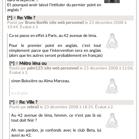
Et pourquoi avoir laissé l'intituler du permier point en
anglais ?
[^]
#
Re: Ville ?
Posté par
Bruno Bonfils
(
site web personnel
)
le 23 décembre 2008 à
10:44
.
Évalué à
3
.
Ca se passe en effet à Paris, au 42 avenue de Iéna.
Pour le premier point en anglais, c'est tout
simplement parce que l'intervention sera en anglais
(alors que les autres seront probablement en français)
[^]
#
Métro Iéna ou
Posté par
palm123
(
site web personnel
)
le 23 décembre 2008 à 12:06
.
Évalué à
3
.
sinon Boissière ou Alma Marceau.
ウィズコロナ
[^]
#
Re: Ville ?
Posté par
zebra3
le 23 décembre 2008 à 18:35
.
Évalué à
2
.
Au 42 avenue de Iéna, hmmm, ce n'est pas là où
tout doit finir ?
Ah non pardon, je confonds avec le club Beta, lui
aussi au 42.