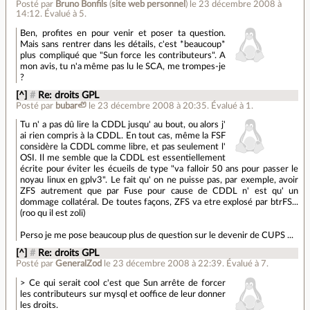
Posté par
Bruno Bonfils
(
site web personnel
)
le 23 décembre 2008 à
14:12
.
Évalué à
5
.
Ben, profites en pour venir et poser ta question.
Mais sans rentrer dans les détails, c'est *beaucoup*
plus compliqué que "Sun force les contributeurs". A
mon avis, tu n'a même pas lu le SCA, me trompes-je
?
[^]
#
Re: droits GPL
Posté par
bubar🦥
le 23 décembre 2008 à 20:35
.
Évalué à
1
.
Tu n' a pas dû lire la CDDL jusqu' au bout, ou alors j'
ai rien compris à la CDDL. En tout cas, même la FSF
considère la CDDL comme libre, et pas seulement l'
OSI. Il me semble que la CDDL est essentiellement
écrite pour éviter les écueils de type "va falloir 50 ans pour passer le
noyau linux en gplv3". Le fait qu' on ne puisse pas, par exemple, avoir
ZFS autrement que par Fuse pour cause de CDDL n' est qu' un
dommage collatéral. De toutes façons, ZFS va etre explosé par btrFS...
(roo qu il est zoli)
Perso je me pose beaucoup plus de question sur le devenir de CUPS ...
[^]
#
Re: droits GPL
Posté par
GeneralZod
le 23 décembre 2008 à 22:39
.
Évalué à
7
.
> Ce qui serait cool c'est que Sun arrête de forcer
les contributeurs sur mysql et ooffice de leur donner
les droits.