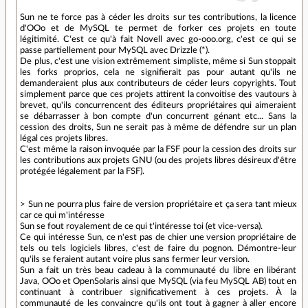
Sun ne te force pas à céder les droits sur tes contributions, la licence
d'OOo et de MySQL te permet de forker ces projets en toute
légitimité. C'est ce qu'à fait Novell avec go-ooo.org, c'est ce qui se
passe partiellement pour MySQL avec Drizzle (*).
De plus, c'est une vision extrêmement simpliste, même si Sun stoppait
les forks proprios, cela ne signifierait pas pour autant qu'ils ne
demanderaient plus aux contributeurs de céder leurs copyrights. Tout
simplement parce que ces projets attirent la convoitise des vautours à
brevet, qu'ils concurrencent des éditeurs propriétaires qui aimeraient
se débarrasser à bon compte d'un concurrent génant etc... Sans la
cession des droits, Sun ne serait pas à même de défendre sur un plan
légal ces projets libres.
C'est même la raison invoquée par la FSF pour la cession des droits sur
les contributions aux projets GNU (ou des projets libres désireux d'être
protégée légalement par la FSF).
> Sun ne pourra plus faire de version propriétaire et ça sera tant mieux
car ce qui m'intéresse
Sun se fout royalement de ce qui t'intéresse toi (et vice-versa).
Ce qui intéresse Sun, ce n'est pas de chier une version propriétaire de
tels ou tels logiciels libres, c'est de faire du pognon. Démontre-leur
qu'ils se feraient autant voire plus sans fermer leur version.
Sun a fait un très beau cadeau à la communauté du libre en libérant
Java, OOo et OpenSolaris ainsi que MySQL (via feu MySQL AB) tout en
continuant à contribuer significativement à ces projets. À la
communauté de les convaincre qu'ils ont tout à gagner à aller encore