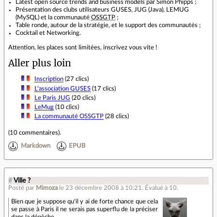
Latest open source trends and business models par Simon Phipps ;
Présentation des clubs utilisateurs GUSES, JUG (Java), LEMUG
(MySQL) et la communauté
OSSGTP
;
Table ronde, autour de la stratégie, et le support des communautés ;
Cocktail et Networking.
Attention, les places sont limitées, inscrivez vous vite !
Aller plus loin
Inscription
(27 clics)
L'association GUSES
(17 clics)
Le Paris JUG
(20 clics)
LeMug
(10 clics)
La communauté OSSGTP
(28 clics)
(
10 commentaires
).
Markdown
EPUB
#
Ville ?
Posté par
Mimoza
le 23 décembre 2008 à 10:21
.
Évalué à
10
.
Bien que je suppose qu'il y ai de forte chance que cela
se passe à Paris il ne serais pas superflu de la préciser
dans la dépèche ...