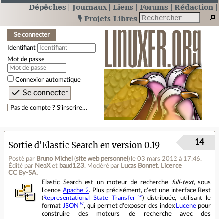
Dépêches
Journaux
Liens
Forums
Rédaction
🎙️ Projets Libres
Se connecter
Identifiant
Mot de passe
Connexion automatique
Pas de compte ? S’inscrire…
14
Sortie d'Elastic Search en version 0.19
Posté par
Bruno Michel
(
site web personnel
)
le 03 mars 2012 à 17:46
.
Édité par
NeoX
et
baud123
.
Modéré par
Lucas Bonnet
.
Licence
CC By‑SA.
Elastic Search est un moteur de recherche
full-text
, sous
licence
Apache 2
. Plus précisément, c'est une interface Rest
(
Representational State Transfer
) distribuée, utilisant le
format
JSON
, qui permet d'exposer des index
Lucene
pour
construire des moteurs de recherche avec des