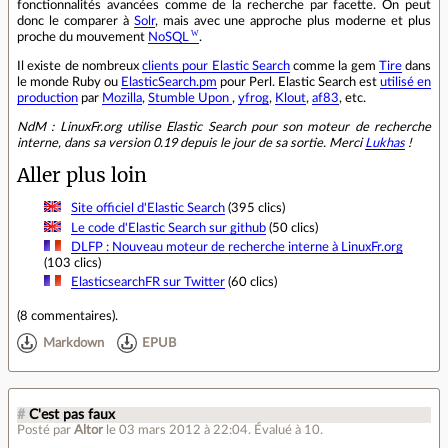
fonctionnalités avancées comme de la recherche par facette. On peut
donc le comparer à
Solr
, mais avec une approche plus moderne et plus
proche du mouvement
NoSQL
.
Il existe de nombreux
clients pour Elastic Search
comme la gem
Tire
dans
le monde Ruby ou
ElasticSearch.pm
pour Perl. Elastic Search est
utilisé en
production
par
Mozilla
,
Stumble Upon
,
yfrog
,
Klout
,
af83
, etc.
NdM : LinuxFr.org utilise Elastic Search pour son moteur de recherche
interne, dans sa version 0.19 depuis le jour de sa sortie. Merci
Lukhas
!
Aller plus loin
Site officiel d'Elastic Search
(395 clics)
Le code d'Elastic Search sur github
(50 clics)
DLFP : Nouveau moteur de recherche interne à LinuxFr.org
(103 clics)
ElasticsearchFR sur Twitter
(60 clics)
(
8 commentaires
).
Markdown
EPUB
#
C'est pas faux
Posté par
Altor
le 03 mars 2012 à 22:04
.
Évalué à
10
.