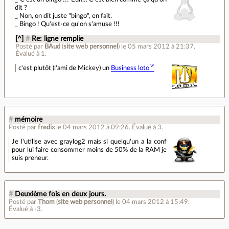
dit ?
_ Non, on dit juste "bingo", en fait.
_ Bingo ! Qu'est-ce qu'on s'amuse !!!
[^]
#
Re: ligne remplie
Posté par
BAud
(
site web personnel
)
le 05 mars 2012 à 21:37
.
Évalué à
1
.
c'est plutôt (l'ami de Mickey) un
Business loto
#
mémoire
Posté par
fredix
le 04 mars 2012 à 09:26
.
Évalué à
3
.
Je l'utilise avec graylog2 mais si quelqu'un a la conf
pour lui faire consommer moins de 50% de la RAM je
suis preneur.
#
Deuxième fois en deux jours.
Posté par
Thom
(
site web personnel
)
le 04 mars 2012 à 15:49
.
Évalué à
-3
.