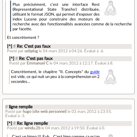
Plus précisément, c'est une interface Rest
(Representational State Transfer) distribuée,
utilisant le format JSON, qui permet d'exposer des
index Lucene pour construire des moteurs de
recherche avec des fonctionnalités avancées comme de la recherche
par facette.
Et concrètement ?
[^]
#
Re: C'est pas faux
Posté par
usbplug
le 04 mars 2012 à 04:26
.
Évalué à
-6
.
[^]
#
Re: C'est pas faux
Posté par
Emmanuel C
le 04 mars 2012 à 12:17
.
Évalué à
8
.
Concrètement, le chapitre "II. Concepts" du
guide
est vide, ce qui nuit un peu à la compréhension en 2
secondes…
#
ligne remplie
Posté par
hugo
(
site web personnel
)
le 03 mars 2012 à 23:55
.
Évalué à
-3
.
[^]
#
Re: ligne remplie
Posté par
windu.2b
le 04 mars 2012 à 19:50
.
Évalué à
0
.
_ C'est un bingo !!! Euh… C'est bien comme ça qu'on