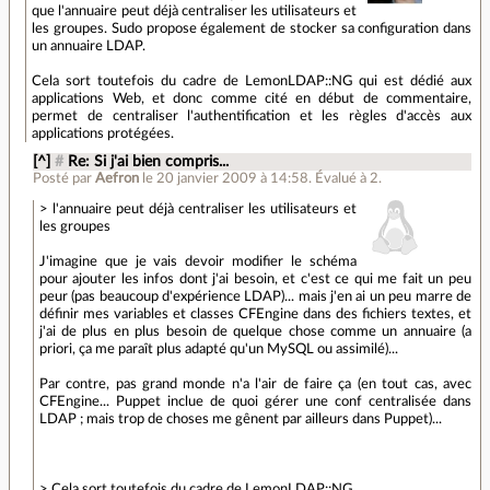
que l'annuaire peut déjà centraliser les utilisateurs et
les groupes. Sudo propose également de stocker sa configuration dans
un annuaire LDAP.
Cela sort toutefois du cadre de LemonLDAP::NG qui est dédié aux
applications Web, et donc comme cité en début de commentaire,
permet de centraliser l'authentification et les règles d'accès aux
applications protégées.
[^]
#
Re: Si j'ai bien compris...
Posté par
Aefron
le 20 janvier 2009 à 14:58
.
Évalué à
2
.
> l'annuaire peut déjà centraliser les utilisateurs et
les groupes
J'imagine que je vais devoir modifier le schéma
pour ajouter les infos dont j'ai besoin, et c'est ce qui me fait un peu
peur (pas beaucoup d'expérience LDAP)... mais j'en ai un peu marre de
définir mes variables et classes CFEngine dans des fichiers textes, et
j'ai de plus en plus besoin de quelque chose comme un annuaire (a
priori, ça me paraît plus adapté qu'un MySQL ou assimilé)...
Par contre, pas grand monde n'a l'air de faire ça (en tout cas, avec
CFEngine... Puppet inclue de quoi gérer une conf centralisée dans
LDAP ; mais trop de choses me gênent par ailleurs dans Puppet)...
> Cela sort toutefois du cadre de LemonLDAP::NG