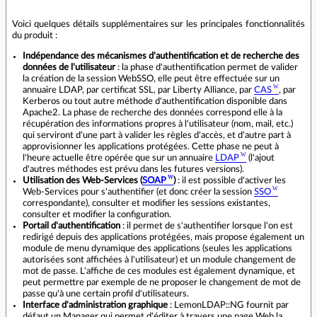
Voici quelques détails supplémentaires sur les principales fonctionnalités
du produit :
Indépendance des mécanismes d'authentification et de recherche des
données de l'utilisateur
: la phase d'authentification permet de valider
la création de la session WebSSO, elle peut être effectuée sur un
annuaire LDAP, par certificat SSL, par Liberty Alliance, par
CAS
, par
Kerberos ou tout autre méthode d'authentification disponible dans
Apache2. La phase de recherche des données correspond elle à la
récupération des informations propres à l'utilisateur (nom, mail, etc.)
qui serviront d'une part à valider les règles d'accès, et d'autre part à
approvisionner les applications protégées. Cette phase ne peut à
l'heure actuelle être opérée que sur un annuaire
LDAP
(l'ajout
d'autres méthodes est prévu dans les futures versions).
Utilisation des Web-Services (
SOAP
)
: il est possible d'activer les
Web-Services pour s'authentifier (et donc créer la session
SSO
correspondante), consulter et modifier les sessions existantes,
consulter et modifier la configuration.
Portail d'authentification
: il permet de s'authentifier lorsque l'on est
redirigé depuis des applications protégées, mais propose également un
module de menu dynamique des applications (seules les applications
autorisées sont affichées à l'utilisateur) et un module changement de
mot de passe. L'affiche de ces modules est également dynamique, et
peut permettre par exemple de ne proposer le changement de mot de
passe qu'à une certain profil d'utilisateurs.
Interface d'administration graphique
: LemonLDAP::NG fournit par
défaut un Manager qui permet d'éditer à travers une page Web la