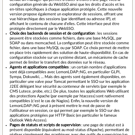
configuration générale du WebSSO ainsi que les droits d'accès et les
en-têtes spécifiques à chaque application protégée. Cette nouvelle
version propose également un explorateur de sessions, offrant une
vue hiérarchique des sessions (par identifiant ou adresse IP), et
affichant le contenu de chacune d'elles. Cette interface peut être
protégée directement par le WebSSO.
Choix des backends de session et de configuration
: les sessions
peuvent être stockées comme fichiers, dans une base MySQL, par
SOAP ou dans memcached. La configuration peut être stockée comme
fichier, dans une base MySQL ou par SOAP. Ce choix permet de mettre
en place très rapidement des solution de haute-disponibilité. En cas de
configuration stockée sur un système distant, un mécanisme de cache
permet de limiter le transfert des données sur le réseau.
Agents et applications compatibles
: un certain nombre d'applications
sont déjà compatibles avec LemonLDAP::NG, en particulier GLPI,
Sympa, Dokuwiki, ... Mais des agents sont également disponibles, en
particulier une valve pour Tomcat permettant le SSO sur les application
J2EE délégant leur sécurité au conteneur de servlets (par exemple le
CMS Lutece, probe, etc.). De plus, toutes les applications Web utilisant
des protections Apache (par exemple par htaccess) sont nativement
compatibles (c'est le cas de Nagios). Enfin, la nouvelle version de
LemonLDAP::NG peut à présent mettre le mot de passe de
l'utilisateur en session, ce qui permet par exemple le SSO sur des
applications protégées par HTTP Basic (en particulier le fameux
Outlook Web Access).
Pages de statuts et scripts de supervision
: une page de statut est à
présent disponible (équivalent au mod-status d'Apache), permettant de
réaliser simplement des graphiques avec des outils de supervision (un