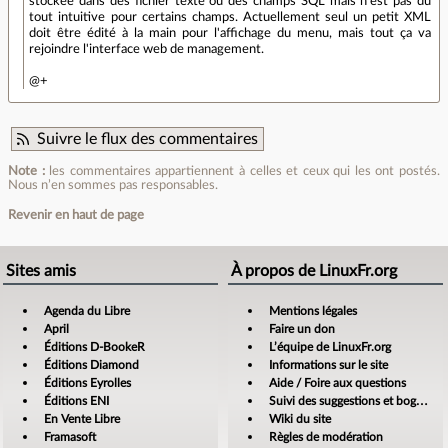
stockée dans des fichier texte ou des champs SQL mais n'est pas du
tout intuitive pour certains champs. Actuellement seul un petit XML
doit être édité à la main pour l'affichage du menu, mais tout ça va
rejoindre l'interface web de management.
@+
Suivre le flux des commentaires
Note :
les commentaires appartiennent à celles et ceux qui les ont postés.
Nous n’en sommes pas responsables.
Revenir en haut de page
Sites amis
À propos de LinuxFr.org
Agenda du Libre
Mentions légales
April
Faire un don
Éditions D-BookeR
L’équipe de LinuxFr.org
Éditions Diamond
Informations sur le site
Éditions Eyrolles
Aide / Foire aux questions
Éditions ENI
Suivi des suggestions et bogues
En Vente Libre
Wiki du site
Framasoft
Règles de modération