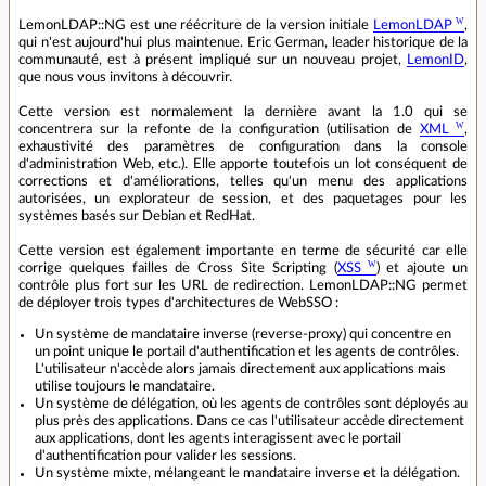
LemonLDAP::NG est une réécriture de la version initiale
LemonLDAP
,
qui n'est aujourd'hui plus maintenue. Eric German, leader historique de la
communauté, est à présent impliqué sur un nouveau projet,
LemonID
,
que nous vous invitons à découvrir.
Cette version est normalement la dernière avant la 1.0 qui se
concentrera sur la refonte de la configuration (utilisation de
XML
,
exhaustivité des paramètres de configuration dans la console
d'administration Web, etc.). Elle apporte toutefois un lot conséquent de
corrections et d'améliorations, telles qu'un menu des applications
autorisées, un explorateur de session, et des paquetages pour les
systèmes basés sur Debian et RedHat.
Cette version est également importante en terme de sécurité car elle
corrige quelques failles de Cross Site Scripting (
XSS
) et ajoute un
contrôle plus fort sur les URL de redirection. LemonLDAP::NG permet
de déployer trois types d'architectures de WebSSO :
Un système de mandataire inverse (reverse-proxy) qui concentre en
un point unique le portail d'authentification et les agents de contrôles.
L'utilisateur n'accède alors jamais directement aux applications mais
utilise toujours le mandataire.
Un système de délégation, où les agents de contrôles sont déployés au
plus près des applications. Dans ce cas l'utilisateur accède directement
aux applications, dont les agents interagissent avec le portail
d'authentification pour valider les sessions.
Un système mixte, mélangeant le mandataire inverse et la délégation.