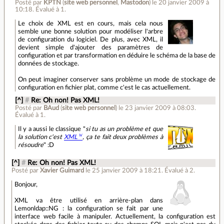
Posté par
KPTN
(
site web personnel
,
Mastodon
)
le 20 janvier 2009 à
10:18
.
Évalué à
1
.
Le choix de XML est en cours, mais cela nous
semble une bonne solution pour modéliser l'arbre
de configuration du logiciel. De plus, avec XML, il
devient simple d'ajouter des paramètres de
configuration et par transformation en déduire le schéma de la base de
données de stockage.
On peut imaginer conserver sans problème un mode de stockage de
configuration en fichier plat, comme c'est le cas actuellement.
[^]
#
Re: Oh non! Pas XML!
Posté par
BAud
(
site web personnel
)
le 23 janvier 2009 à 08:03
.
Évalué à
1
.
Il y a aussi le classique "
si tu as un problème et que
la solution c'est
XML
, ça te fait deux problèmes à
résoudre
" :D
[^]
#
Re: Oh non! Pas XML!
Posté par
Xavier Guimard
le 25 janvier 2009 à 18:21
.
Évalué à
2
.
Bonjour,
XML va être utilisé en arrière-plan dans
Lemonldap::NG : la configuration se fait par une
interface web facile à manipuler. Actuellement, la configuration est