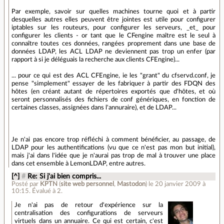
Par exemple, savoir sur quelles machines tourne quoi et à partir
desquelles autres elles peuvent être jointes est utile pour configurer
iptables sur les routeurs, pour configurer les serveurs, _et_ pour
configurer les clients - or tant que le CFengine maître est le seul à
connaître toutes ces données, rangées proprement dans une base de
données LDAP, les ACL LDAP ne deviennent pas trop un enfer (par
rapport à si je déléguais la recherche aux clients CFEngine)...
... pour ce qui est des ACL CFEngine, ie les "grant" du cfservd.conf, je
pense "simplement" essayer de les fabriquer à partir des FDQN des
hôtes (en créant autant de répertoires exportés que d'hôtes, et où
seront personnalisés des fichiers de conf génériques, en fonction de
certaines classes, assignées dans l'annuraire), et de LDAP...
Je n'ai pas encore trop réfléchi à comment bénéficier, au passage, de
LDAP pour les authentifications (vu que ce n'est pas mon but initial),
mais j'ai dans l'idée que je n'aurai pas trop de mal à trouver une place
dans cet ensemble à LemonLDAP, entre autres.
[^]
#
Re: Si j'ai bien compris...
Posté par
KPTN
(
site web personnel
,
Mastodon
)
le 20 janvier 2009 à
10:15
.
Évalué à
2
.
Je n'ai pas de retour d'expérience sur la
centralisation des configurations de serveurs
virtuels dans un annuaire. Ce qui est certain, c'est