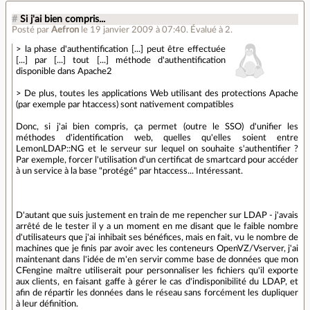
#
Si j'ai bien compris...
Posté par
Aefron
le 19 janvier 2009 à 07:40
.
Évalué à
2
.
> la phase d'authentification [...] peut être effectuée
[...] par [...] tout [...] méthode d'authentification
disponible dans Apache2
> De plus, toutes les applications Web utilisant des protections Apache
(par exemple par htaccess) sont nativement compatibles
Donc, si j'ai bien compris, ça permet (outre le SSO) d'unifier les
méthodes d'identification web, quelles qu'elles soient entre
LemonLDAP::NG et le serveur sur lequel on souhaite s'authentifier ?
Par exemple, forcer l'utilisation d'un certificat de smartcard pour accéder
à un service à la base "protégé" par htaccess... Intéressant.
D'autant que suis justement en train de me repencher sur LDAP - j'avais
arrêté de le tester il y a un moment en me disant que le faible nombre
d'utilisateurs que j'ai inhibait ses bénéfices, mais en fait, vu le nombre de
machines que je finis par avoir avec les conteneurs OpenVZ/Vserver, j'ai
maintenant dans l'idée de m'en servir comme base de données que mon
CFengine maître utiliserait pour personnaliser les fichiers qu'il exporte
aux clients, en faisant gaffe à gérer le cas d'indisponibilité du LDAP, et
afin de répartir les données dans le réseau sans forcément les dupliquer
à leur définition.