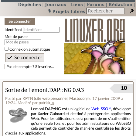
Dépêches
Journaux
Liens
Forums
Rédaction
🎙️ Projets Libres
Se connecter
Identifiant
Mot de passe
Connexion automatique
Pas de compte ? S’inscrire…
10
Sortie de LemonLDAP::NG 0.9.3
Posté par
KPTN
(
site web personnel
,
Mastodon
)
le 17 janvier 2009 à
19:24
.
Modéré par
patrick_g
.
LemonLDAP::NG est un logiciel de
Web-SSO
, développé
par Xavier Guimard et destiné à protéger des applications
Web. Pour les utilisateurs, cela permet de ne s'authentifier
qu'une seule fois, et pour les administrateurs du WebSSO
cela permet de contrôler de manière centralisée les droits
d'accès aux applications.