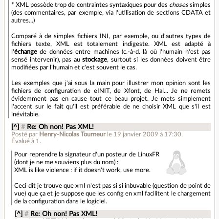
* XML possède trop de contraintes syntaxiques pour des
choses
simples
(des commentaires, par exemple, via l'utilisation de sections CDATA et
autres...)
Comparé à de simples fichiers INI, par exemple, ou d'autres types de
fichiers texte, XML est totalement indigeste. XML est adapté à
l'
échange
de données entre machines (c.-à-d. là où l'humain n'est pas
sensé intervenir), pas au
stockage
, surtout si les données doivent être
modifiées par l'humain et c'est souvent le cas.
Les exemples que j'ai sous la main pour illustrer mon opinion sont les
fichiers de configuration de eINIT, de Xfont, de Hal... Je ne remets
évidemment pas en cause tout ce beau projet. Je mets simplement
l'accent sur le fait qu'il est préférable de ne choisir XML que s'il est
inévitable.
[^]
#
Re: Oh non! Pas XML!
Posté par
Henry-Nicolas Tourneur
le 19 janvier 2009 à 17:30
.
Évalué à
1
.
Pour reprendre la signateur d'un posteur de LinuxFR
(dont je ne me souviens plus du nom) :
XML is like violence : if it doesn't work, use more.
Ceci dit je trouve que xml n'est pas si si inbuvable (question de point de
vue) que ça et je suppose que les config en xml facilitent le chargement
de la configuration dans le logiciel.
[^]
#
Re: Oh non! Pas XML!