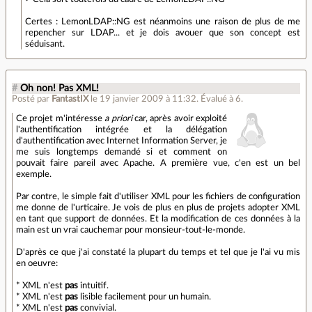
Certes : LemonLDAP::NG est néanmoins une raison de plus de me
repencher sur LDAP... et je dois avouer que son concept est
séduisant.
#
Oh non! Pas XML!
Posté par
FantastIX
le 19 janvier 2009 à 11:32
.
Évalué à
6
.
Ce projet m'intéresse
a priori
car, après avoir exploité
l'authentification intégrée et la délégation
d'authentification avec Internet Information Server, je
me suis longtemps demandé si et comment on
pouvait faire pareil avec Apache. A première vue, c'en est un bel
exemple.
Par contre, le simple fait d'utiliser XML pour les fichiers de configuration
me donne de l'urticaire. Je vois de plus en plus de projets adopter XML
en tant que support de données. Et la modification de ces données à la
main est un vrai cauchemar pour monsieur-tout-le-monde.
D'après ce que j'ai constaté la plupart du temps et tel que je l'ai vu mis
en oeuvre:
* XML n'est
pas
intuitif.
* XML n'est
pas
lisible facilement pour un humain.
* XML n'est
pas
convivial.