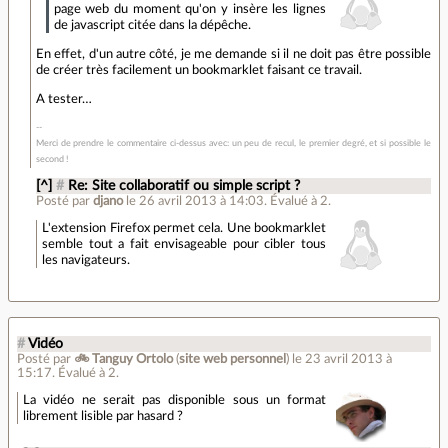
page web du moment qu'on y insère les lignes
de javascript citée dans la dépêche.
En effet, d'un autre côté, je me demande si il ne doit pas être possible
de créer très facilement un bookmarklet faisant ce travail.
A tester…
Merci de prendre le commentaire ci-dessus avec: un peu de recul, le premier degré, et si possible le
second !
[^]
#
Re: Site collaboratif ou simple script ?
Posté par
djano
le 26 avril 2013 à 14:03
.
Évalué à
2
.
L'extension Firefox permet cela. Une bookmarklet
semble tout a fait envisageable pour cibler tous
les navigateurs.
#
Vidéo
Posté par
🚲 Tanguy Ortolo
(
site web personnel
)
le 23 avril 2013 à
15:17
.
Évalué à
2
.
La vidéo ne serait pas disponible sous un format
librement lisible par hasard ?