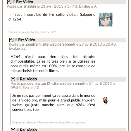
[^]
#
Re: Vidéo
Posté par
ariasuni
le 23 avril 2013 à 17:43
.
Évalué à
0
.
Il m’est impossible de lire cette vidéo… Saloperie
d’H264.
Écrit en Bépo selon l’orthographe de 1990
[^]
#
Re: Vidéo
Posté par
Zenitram
(
site web personnel
)
le 23 avril 2013 à 20:40
.
Évalué à
2
.
H264 n'est pour rien dans ton histoire
d'impossibilité, ça se lit très bien si tu utilises les
bons outils, même en 100% libre. Je te conseille de
mieux choisir tes outils libres.
[^]
#
Re: Vidéo
Posté par
devnewton 🍺
(
site web personnel
)
le 24 avril 2013 à
09:53
.
Évalué à
0
.
Je ne sais pas comment ça se passe dans le monde
de la vidéo pro, mais pour le grand public linuxien,
webm ça juste marche alors que h264 c'est
souvent pas top.
Ce post est offensant ? Prévenez moi sur https://linuxfr.org/board
[^]
#
Re: Vidéo