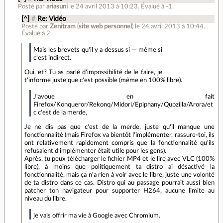
Posté par
ariasuni
le 24 avril 2013 à 10:23
.
Évalué à
-1
.
[^]
#
Re: Vidéo
Posté par
Zenitram
(
site web personnel
)
le 24 avril 2013 à 10:44
.
Évalué à
2
.
Mais les brevets qu'il y a dessus si — même si
c'est indirect.
Oui, et? Tu as parlé d'impossibilité de le faire, je
t'informe juste que c'est possible (même en 100% libre).
J'avoue en fait
Firefox/Konqueror/Rekonq/Midori/Epiphany/Qupzilla/Arora/et
c c'est de la merde,
Je ne dis pas que c'est de la merde, juste qu'il manque une
fonctionnalité (mais Firefox va bientôt l'implémenter, rassure-toi, ils
ont relativement rapidement compris que la fonctionnalité qu'ils
refusaient d’implémenter était utile pour les gens).
Après, tu peux télécharger le fichier MP4 et le lire avec VLC (100%
libre), à moins que politiquement ta distro ai désactivé la
fonctionnalité, mais ça n'a rien à voir avec le libre, juste une volonté
de ta distro dans ce cas. Distro qui au passage pourrait aussi bien
patcher ton navigateur pour supporter H264, aucune limite au
niveau du libre.
je vais offrir ma vie à Google avec Chromium.