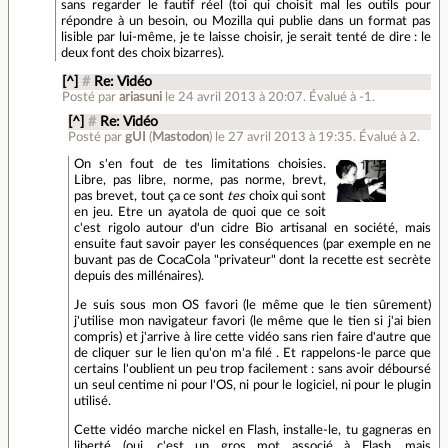
sans regarder le fautif réel (toi qui choisit mal les outils pour
répondre à un besoin, ou Mozilla qui publie dans un format pas
lisible par lui-même, je te laisse choisir, je serait tenté de dire : le
deux font des choix bizarres).
[^]
#
Re: Vidéo
Posté par
ariasuni
le 24 avril 2013 à 20:07
.
Évalué à
-1
.
[^]
#
Re: Vidéo
Posté par
gUI
(
Mastodon
)
le 27 avril 2013 à 19:35
.
Évalué à
2
.
On s'en fout de tes limitations choisies.
Libre, pas libre, norme, pas norme, brevt,
pas brevet, tout ça ce sont
tes
choix qui sont
en jeu. Etre un ayatola de quoi que ce soit
c'est rigolo autour d'un cidre Bio artisanal en société, mais
ensuite faut savoir payer les conséquences (par exemple en ne
buvant pas de CocaCola "privateur" dont la recette est secrète
depuis des millénaires).
Je suis sous mon OS favori (le même que le tien sûrement)
j'utilise mon navigateur favori (le même que le tien si j'ai bien
compris) et j'arrive à lire cette vidéo sans rien faire d'autre que
de cliquer sur le lien qu'on m'a filé . Et rappelons-le parce que
certains l'oublient un peu trop facilement : sans avoir déboursé
un seul centime ni pour l'OS, ni pour le logiciel, ni pour le plugin
utilisé.
Cette vidéo marche nickel en Flash, installe-le, tu gagneras en
liberté (oui, c'est un gros mot associé à Flash, mais