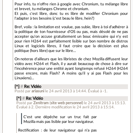
Pour info, tu n'offre rien à google avec Chronium, tu mélange libre
et brevet, tu mélanges Chrome et chronium.
Et puis, c'est libre, donc tu es libre de modifier Chronium pour
l'adapter à tes besoins (c'est beau le libre, hein?)
Bref, voila : la limitation est voulue, pas subie, libre à toi d'adhérer à
la politique de ton fournisseur d'OS ou pas, mais désolé de ne pas
accepter qu'on accuse gratuitement un bouc émissaire qui n'y est
pour rien H264 est parfaitement lisible sur bon nombre de distros
Linux et logiciels libres, il faut croire que la décision est plus
politique (hors libre) que sur le libre…
On noteras d'ailleurs que les libristes de chez Mozilla diffusent leur
vidéo avec H264 et Flash, il y aurait beaucoup de chose à dire sur
l'incohérence pour une entité ayant longtemps refusé H264 (H264
passe encore, mais Flash? A moins qu'il y ai pas Flash pour les
Linuxiens)…
[^]
#
Re: Vidéo
Posté par
ariasuni
le 24 avril 2013 à 14:44
.
Évalué à
-1
.
[^]
#
Re: Vidéo
Posté par
Zenitram
(
site web personnel
)
le 24 avril 2013 à 15:13
.
Évalué à
2
.
Dernière modification le 24 avril 2013 à 15:14.
C'est une dépêche sur un truc fait par
Mozilla mais pas lisible par leur navigateur.
Rectification : de leur navigateur qui n'a pas