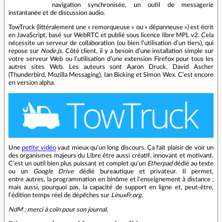
navigation synchronisée, un outil de messagerie
instantanée et de discussion audio.
TowTruck (littéralement une « remorqueuse » ou « dépanneuse ») est écrit
en JavaScript, basé sur WebRTC et publié sous licence libre MPL v2. Cela
nécessite un serveur de collaboration (ou bien l’utilisation d’un tiers), qui
repose sur
Node.js
. Côté client, il y a besoin d’une installation simple sur
votre serveur Web ou l’utilisation d’une extension Firefox pour tous les
autres sites Web. Les auteurs sont Aaron Druck, David Ascher
(Thunderbird, Mozilla Messaging), Ian Bicking et Simon Wex. C’est encore
en version alpha.
Une
petite vidéo
vaut mieux qu’un long discours. Ça fait plaisir de voir un
des organismes majeurs du Libre être aussi créatif, innovant et motivant.
C’est un outil bien plus puissant et complet qu’un
Etherpad
dédié au texte
ou un
Google Drive
dédié bureautique et privateur. Il permet,
entre autres, la programmation en binôme et l’enseignement à distance ;
mais aussi, pourquoi pas, la capacité de support en ligne et, peut‐être,
l’édition temps réel de dépêches sur
LinuxFr.org
.
NdM : merci à coïn pour son journal.