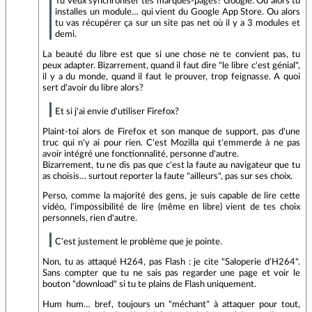
Tu veux synchroniser tes marques-pages? Google. Ou alors tu
installes un module… qui vient du Google App Store. Ou alors
tu vas récupérer ça sur un site pas net où il y a 3 modules et
demi.
La beauté du libre est que si une chose ne te convient pas, tu
peux adapter. Bizarrement, quand il faut dire "le libre c'est génial",
il y a du monde, quand il faut le prouver, trop feignasse. A quoi
sert d'avoir du libre alors?
Et si j'ai envie d'utiliser Firefox?
Plaint-toi alors de Firefox et son manque de support, pas d'une
truc qui n'y ai pour rien. C'est Mozilla qui t'emmerde à ne pas
avoir intégré une fonctionnalité, personne d'autre.
Bizarrement, tu ne dis pas que c'est la faute au navigateur que tu
as choisis… surtout reporter la faute "ailleurs", pas sur ses choix.
Perso, comme la majorité des gens, je suis capable de lire cette
vidéo, l'impossibilité de lire (même en libre) vient de tes choix
personnels, rien d'autre.
C'est justement le problème que je pointe.
Non, tu as attaqué H264, pas Flash : je cite "Saloperie d’H264".
Sans compter que tu ne sais pas regarder une page et voir le
bouton "download" si tu te plains de Flash uniquement.
Hum hum… bref, toujours un "méchant" à attaquer pour tout,