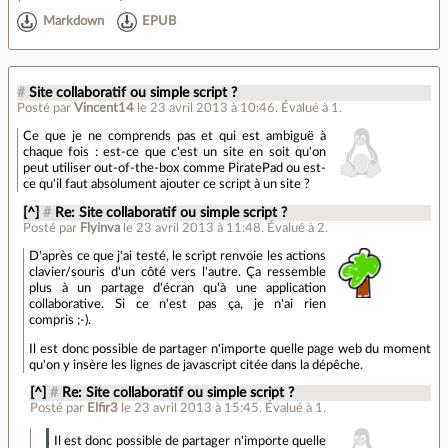
Markdown
EPUB
#
Site collaboratif ou simple script ?
Posté par
Vincent14
le 23 avril 2013 à 10:46
.
Évalué à
1
.
Ce que je ne comprends pas et qui est ambiguë à
chaque fois : est-ce que c'est un site en soit qu'on
peut utiliser out-of-the-box comme PiratePad ou est-
ce qu'il faut absolument ajouter ce script à un site ?
[^]
#
Re: Site collaboratif ou simple script ?
Posté par
Flyinva
le 23 avril 2013 à 11:48
.
Évalué à
2
.
D'après ce que j'ai testé, le script renvoie les actions
clavier/souris d'un côté vers l'autre. Ça ressemble
plus à un partage d'écran qu'à une application
collaborative. Si ce n'est pas ça, je n'ai rien
compris ;-).
Il est donc possible de partager n'importe quelle page web du moment
qu'on y insère les lignes de javascript citée dans la dépêche.
[^]
#
Re: Site collaboratif ou simple script ?
Posté par
Elfir3
le 23 avril 2013 à 15:45
.
Évalué à
1
.
Il est donc possible de partager n'importe quelle