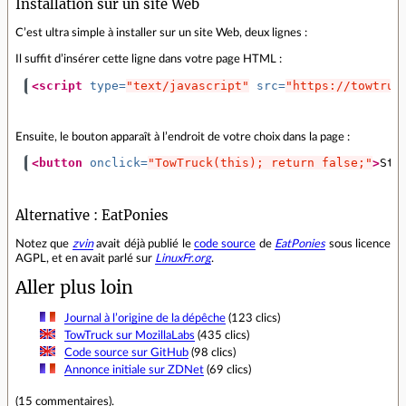
Installation sur un site Web
C’est ultra simple à installer sur un site Web, deux lignes :
Il suffit d’insérer cette ligne dans votre page HTML :
<script 
type=
"text/javascript"
src=
"https://towtruc
Ensuite, le bouton apparaît à l’endroit de votre choix dans la page :
<button
onclick=
"TowTruck(this); return false;"
>
Sta
Alternative : EatPonies
Notez que
zvin
avait déjà publié le
code source
de
EatPonies
sous licence
AGPL, et en avait parlé sur
LinuxFr.org
.
Aller plus loin
Journal à l’origine de la dépêche
(123 clics)
TowTruck sur MozillaLabs
(435 clics)
Code source sur GitHub
(98 clics)
Annonce initiale sur ZDNet
(69 clics)
(
15 commentaires
).