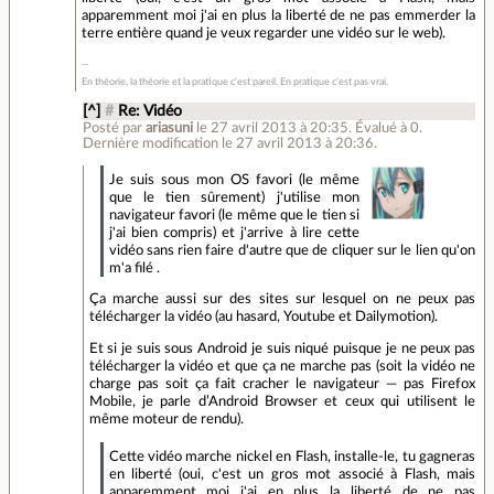
apparemment moi j'ai en plus la liberté de ne pas emmerder la
terre entière quand je veux regarder une vidéo sur le web).
En théorie, la théorie et la pratique c'est pareil. En pratique c'est pas vrai.
[^]
#
Re: Vidéo
Posté par
ariasuni
le 27 avril 2013 à 20:35
.
Évalué à
0
.
Dernière modification le 27 avril 2013 à 20:36.
Je suis sous mon OS favori (le même
que le tien sûrement) j'utilise mon
navigateur favori (le même que le tien si
j'ai bien compris) et j'arrive à lire cette
vidéo sans rien faire d'autre que de cliquer sur le lien qu'on
m'a filé .
Ça marche aussi sur des sites sur lesquel on ne peux pas
télécharger la vidéo (au hasard, Youtube et Dailymotion).
Et si je suis sous Android je suis niqué puisque je ne peux pas
télécharger la vidéo et que ça ne marche pas (soit la vidéo ne
charge pas soit ça fait cracher le navigateur — pas Firefox
Mobile, je parle d’Android Browser et ceux qui utilisent le
même moteur de rendu).
Cette vidéo marche nickel en Flash, installe-le, tu gagneras
en liberté (oui, c'est un gros mot associé à Flash, mais
apparemment moi j'ai en plus la liberté de ne pas