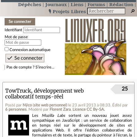
Dépêches
Journaux
Liens
Forums
Rédaction
🎙️ Projets Libres
Se connecter
Identifiant
Mot de passe
Connexion automatique
Pas de compte ? S’inscrire…
25
TowTruck, développement web
collaboratif temps-réel
Posté par
Nÿco
(
site web personnel
)
le 23 avril 2013 à 08:33
.
Édité par
6 personnes
.
Modéré par
Florent Zara
.
Licence CC By‑SA.
Les
Mozilla Labs
sortent un nouveau jouet assez
sympathique en JavaScript : un service de collaboration
en temps réel sur le développement de sites et
applications Web. Il offre l’édition collaborative de
formulaires et de texte, le partage du pointeur à l’écran, la