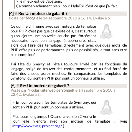
> le mieux est de t'abstenir.
Ça tombe vachement bien : pour HylaTpl, c’est ce que j’ai fait.
[^]
#
Re: Un moteur de gabarit ?
Posté par
Moogle
le 14 septembre 2010 à 16:14
.
Évalué à
6
.
Ce qui me chiffonne avec ces moteurs de template
pour PHP, c'est pas que ça existe déjà, c'est surtout
qu'on ajoute une nouvelle couche pas forcément
nécessaire avec son langage à apprendre, etc...
alors que faire des templates directement avec quelques mots clé
PHP offre plus de performances, plus de possibilités, le tout sans être
plus compliqué.
J'ai tâté du Smarty et j'étais toujours limité par les fonctions du
langage, obligé de trouver des contournements, et au final forcé de
faire des choses assez moches. En comparaison, les templates de
Symfony, qui sont en PHP pur, sont un bonheur à utiliser.
[^]
#
Re: Un moteur de gabarit ?
Posté par
Nicolas
(
site web personnel
)
le 14 septembre 2010 à
22:42
.
Évalué à
3
.
> En comparaison, les templates de Symfony, qui
sont en PHP pur, sont un bonheur à utiliser.
Plus pour longtemps ! Quand la version 2 verra le
jour, elle viendra avec son moteur de template : Twig
(
http://www.twig-project.org/
)