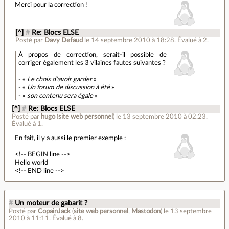
Merci pour la correction !
[^]
#
Re: Blocs ELSE
Posté par
Davy Defaud
le 14 septembre 2010 à 18:28
.
Évalué à
2
.
À propos de correction, serait-il possible de
corriger également les 3 vilaines fautes suivantes ?
- «
Le choix d'avoir garder
»
- «
Un forum de discussion à été
»
- «
son contenu sera égale
»
[^]
#
Re: Blocs ELSE
Posté par
hugo
(
site web personnel
)
le 13 septembre 2010 à 02:23
.
Évalué à
1
.
En fait, il y a aussi le premier exemple :
<!-- BEGIN line -->
Hello world
<!-- END line -->
#
Un moteur de gabarit ?
Posté par
CopainJack
(
site web personnel
,
Mastodon
)
le 13 septembre
2010 à 11:11
.
Évalué à
8
.