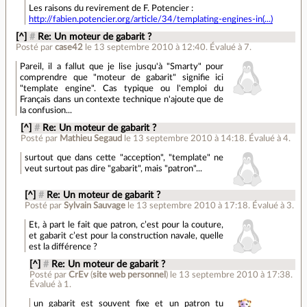
Les raisons du revirement de F. Potencier :
http://fabien.potencier.org/article/34/templating-engines-in(...)
[^]
#
Re: Un moteur de gabarit ?
Posté par
case42
le 13 septembre 2010 à 12:40
.
Évalué à
7
.
Pareil, il a fallut que je lise jusqu'à "Smarty" pour
comprendre que "moteur de gabarit" signifie ici
"template engine". Cas typique ou l'emploi du
Français dans un contexte technique n'ajoute que de
la confusion...
[^]
#
Re: Un moteur de gabarit ?
Posté par
Mathieu Segaud
le 13 septembre 2010 à 14:18
.
Évalué à
4
.
surtout que dans cette "acception", "template" ne
veut surtout pas dire "gabarit", mais "patron"...
[^]
#
Re: Un moteur de gabarit ?
Posté par
Sylvain Sauvage
le 13 septembre 2010 à 17:18
.
Évalué à
3
.
Et, à part le fait que patron, c’est pour la couture,
et gabarit c’est pour la construction navale, quelle
est la différence ?
[^]
#
Re: Un moteur de gabarit ?
Posté par
CrEv
(
site web personnel
)
le 13 septembre 2010 à 17:38
.
Évalué à
1
.
un gabarit est souvent fixe et un patron tu