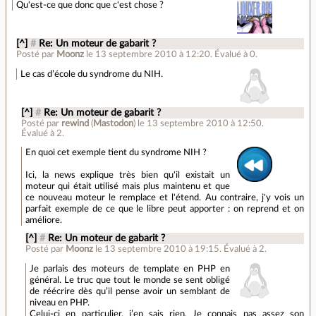
Qu'est-ce que donc que c'est chose ?
[^]
#
Re: Un moteur de gabarit ?
Posté par
Moonz
le 13 septembre 2010 à 12:20
.
Évalué à
0
.
Le cas d’école du syndrome du NIH.
[^]
#
Re: Un moteur de gabarit ?
Posté par
rewind
(
Mastodon
)
le 13 septembre 2010 à 12:50
.
Évalué à
2
.
En quoi cet exemple tient du syndrome NIH ?
Ici, la news explique très bien qu'il existait un
moteur qui était utilisé mais plus maintenu et que
ce nouveau moteur le remplace et l'étend. Au contraire, j'y vois un
parfait exemple de ce que le libre peut apporter : on reprend et on
améliore.
[^]
#
Re: Un moteur de gabarit ?
Posté par
Moonz
le 13 septembre 2010 à 19:15
.
Évalué à
2
.
Je parlais des moteurs de template en PHP en
général. Le truc que tout le monde se sent obligé
de réécrire dès qu’il pense avoir un semblant de
niveau en PHP.
Celui-ci en particulier, j’en sais rien. Je connais pas assez son