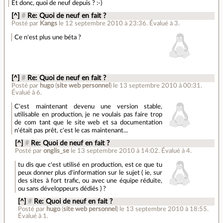
Et donc, quoi de neuf depuis ? :-)
[^]
#
Re: Quoi de neuf en fait ?
Posté par
Kangs
le 12 septembre 2010 à 23:36
.
Évalué à
3
.
Ce n'est plus une béta ?
[^]
#
Re: Quoi de neuf en fait ?
Posté par
hugo
(
site web personnel
)
le 13 septembre 2010 à 00:31
.
Évalué à
6
.
C'est maintenant devenu une version stable,
utilisable en production, je ne voulais pas faire trop
de com tant que le site web et sa documentation
n'était pas prêt, c'est le cas maintenant...
[^]
#
Re: Quoi de neuf en fait ?
Posté par
onglis_se
le 13 septembre 2010 à 14:02
.
Évalué à
4
.
tu dis que c'est utilisé en production, est ce que tu
peux donner plus d'information sur le sujet ( ie, sur
des sites à fort trafic, ou avec une équipe réduite,
ou sans développeurs dédiés ) ?
[^]
#
Re: Quoi de neuf en fait ?
Posté par
hugo
(
site web personnel
)
le 13 septembre 2010 à 18:55
.
Évalué à
1
.