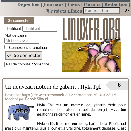
Dépêches
Journaux
Liens
Forums
Rédaction
🎙️ Projets Libres
Se connecter
Identifiant
Mot de passe
Connexion automatique
Pas de compte ? S’inscrire…
8
Un nouveau moteur de gabarit : Hyla Tpl
Posté par
hugo
(
site web personnel
)
le 12 septembre 2010 à 23:16
.
Modéré par
Benoît Sibaud
.
Hyla Tpl est un moteur de gabarit écrit pour
remplacer le moteur actuel du projet Hyla (un
gestionnaire de fichiers en ligne).
Hyla utilisait le moteur de gabarit de la Phplib qui
n'est plus maintenu, plus à jour et, à vrai dire, totalement dépassé. C'est