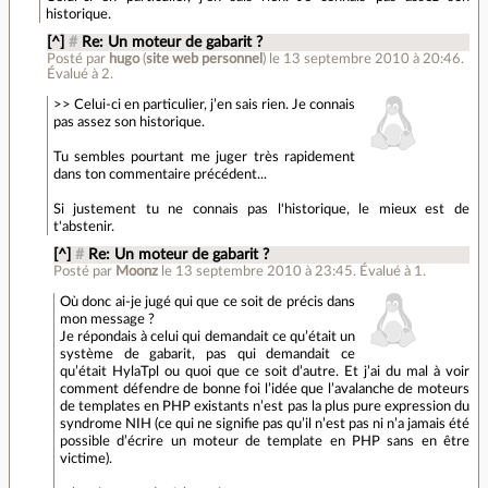
historique.
[^]
#
Re: Un moteur de gabarit ?
Posté par
hugo
(
site web personnel
)
le 13 septembre 2010 à 20:46
.
Évalué à
2
.
>> Celui-ci en particulier, j’en sais rien. Je connais
pas assez son historique.
Tu sembles pourtant me juger très rapidement
dans ton commentaire précédent...
Si justement tu ne connais pas l'historique, le mieux est de
t'abstenir.
[^]
#
Re: Un moteur de gabarit ?
Posté par
Moonz
le 13 septembre 2010 à 23:45
.
Évalué à
1
.
Où donc ai-je jugé qui que ce soit de précis dans
mon message ?
Je répondais à celui qui demandait ce qu’était un
système de gabarit, pas qui demandait ce
qu’était HylaTpl ou quoi que ce soit d’autre. Et j’ai du mal à voir
comment défendre de bonne foi l’idée que l’avalanche de moteurs
de templates en PHP existants n’est pas la plus pure expression du
syndrome NIH (ce qui ne signifie pas qu’il n’est pas ni n’a jamais été
possible d’écrire un moteur de template en PHP sans en être
victime).