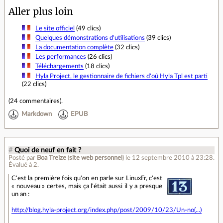
Aller plus loin
Le site officiel
(49 clics)
Quelques démonstrations d'utilisations
(39 clics)
La documentation complète
(32 clics)
Les performances
(26 clics)
Téléchargements
(18 clics)
Hyla Project, le gestionnaire de fichiers d'oû Hyla Tpl est parti
(22 clics)
(
24 commentaires
).
Markdown
EPUB
#
Quoi de neuf en fait ?
Posté par
Boa Treize
(
site web personnel
)
le 12 septembre 2010 à 23:28
.
Évalué à
2
.
C'est la première fois qu'on en parle sur LinuxFr, c'est
« nouveau » certes, mais ça l'était aussi il y a presque
un an :
http://blog.hyla-project.org/index.php/post/2009/10/23/Un-no(...)