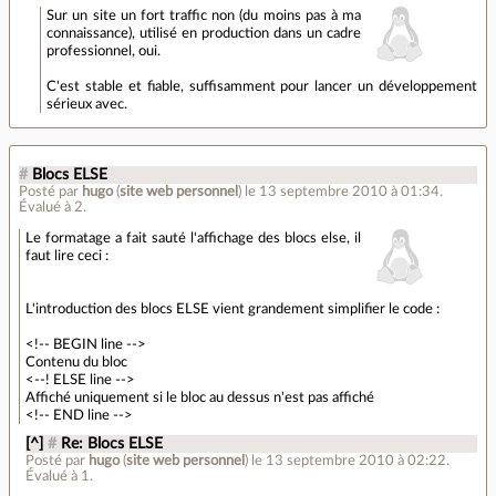
Sur un site un fort traffic non (du moins pas à ma
connaissance), utilisé en production dans un cadre
professionnel, oui.
C'est stable et fiable, suffisamment pour lancer un développement
sérieux avec.
#
Blocs ELSE
Posté par
hugo
(
site web personnel
)
le 13 septembre 2010 à 01:34
.
Évalué à
2
.
Le formatage a fait sauté l'affichage des blocs else, il
faut lire ceci :
L'introduction des blocs ELSE vient grandement simplifier le code :
<!-- BEGIN line -->
Contenu du bloc
<--! ELSE line -->
Affiché uniquement si le bloc au dessus n'est pas affiché
<!-- END line -->
[^]
#
Re: Blocs ELSE
Posté par
hugo
(
site web personnel
)
le 13 septembre 2010 à 02:22
.
Évalué à
1
.