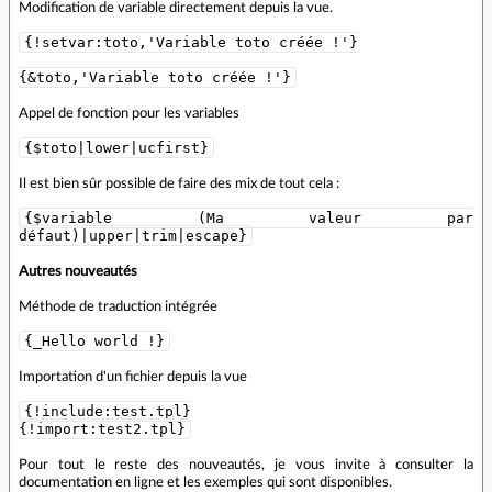
Modification de variable directement depuis la vue.
{!setvar:toto,'Variable toto créée !'}
{&toto,'Variable toto créée !'}
Appel de fonction pour les variables
{$toto|lower|ucfirst}
Il est bien sûr possible de faire des mix de tout cela :
{$variable (Ma valeur par
défaut)|upper|trim|escape}
Autres nouveautés
Méthode de traduction intégrée
{_Hello world !}
Importation d'un fichier depuis la vue
{!include:test.tpl}
{!import:test2.tpl}
Pour tout le reste des nouveautés, je vous invite à consulter la
documentation en ligne et les exemples qui sont disponibles.