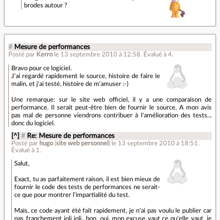
brodes autour ?
#
Mesure de performances
Posté par
Kerro
le 13 septembre 2010 à 12:58
.
Évalué à
4
.
Bravo pour ce logiciel.
J'ai regardé rapidement le source, histoire de faire le
malin, et j'ai testé, histoire de m'amuser :-)
Une remarque: sur le site web officiel, il y a une comparaison de
performance. Il serait
peut-être
bien de fournir le source. A mon avis
pas mal de personne viendrons contribuer à l'amélioration des tests...
donc du logiciel.
[^]
#
Re: Mesure de performances
Posté par
hugo
(
site web personnel
)
le 13 septembre 2010 à 18:51
.
Évalué à
1
.
Salut,
Exact, tu as parfaitement raison, il est bien mieux de
fournir le code des tests de performances ne serait-
ce que pour montrer l'impartialité du test.
Mais, ce code ayant été fait rapidement, je n'ai pas voulu le publier car
pas franchement joli joli...bon, oui, mon excuse vaut ce qu'elle vaut, je