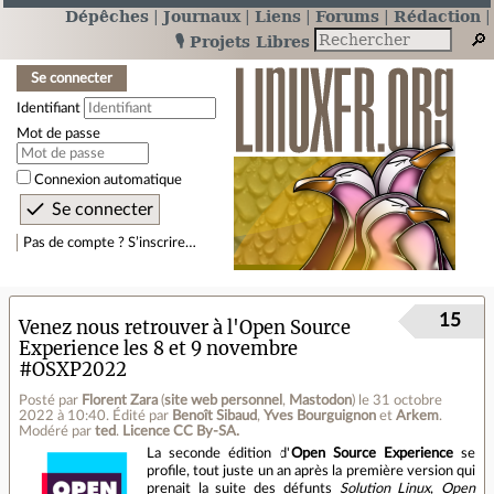
Dépêches
Journaux
Liens
Forums
Rédaction
🎙️ Projets Libres
Se connecter
Identifiant
Mot de passe
Connexion automatique
Pas de compte ? S’inscrire…
15
Venez nous retrouver à l'Open Source
Experience les 8 et 9 novembre
#OSXP2022
Posté par
Florent Zara
(
site web personnel
,
Mastodon
)
le 31 octobre
2022 à 10:40
.
Édité par
Benoît Sibaud
,
Yves Bourguignon
et
Arkem
.
Modéré par
ted
.
Licence CC By‑SA.
La seconde édition d'
Open Source Experience
se
profile, tout juste un an après la première version qui
prenait la suite des défunts
Solution Linux
,
Open