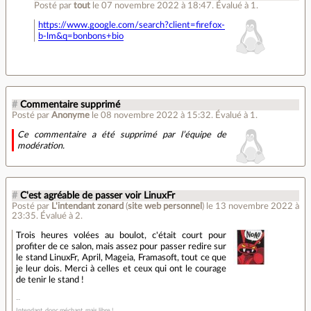
Posté par
tout
le 07 novembre 2022 à 18:47
.
Évalué à
1
.
https://www.google.com/search?client=firefox-
b-lm&q=bonbons+bio
#
Commentaire supprimé
Posté par
Anonyme
le 08 novembre 2022 à 15:32
.
Évalué à
1
.
Ce commentaire a été supprimé par l’équipe de
modération.
#
C'est agréable de passer voir LinuxFr
Posté par
L'intendant zonard
(
site web personnel
)
le 13 novembre 2022 à
23:35
.
Évalué à
2
.
Trois heures volées au boulot, c'était court pour
profiter de ce salon, mais assez pour passer redire sur
le stand LinuxFr, April, Mageia, Framasoft, tout ce que
je leur dois. Merci à celles et ceux qui ont le courage
de tenir le stand !
Intendant, donc méchant, mais libre !