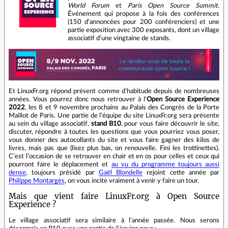
World Forum
et
Paris Open Source Summit
.
Événement qui propose à la fois des conférences
(150 d’annoncées pour 200 conférenciers) et une
partie exposition avec 300 exposants, dont un village
associatif d’une vingtaine de stands.
Et LinuxFr.org répond présent comme d’habitude depuis de nombreuses
années. Vous pourrez donc nous retrouver à l'
Open Source Experience
2022
, les 8 et 9 novembre prochains au Palais des Congrès de la Porte
Maillot de Paris. Une partie de l’équipe du site LinuxFr.org sera présente
au sein du village associatif,
stand B10
, pour vous faire découvrir le site,
discuter, répondre à toutes les questions que vous pourriez vous poser,
vous donner des autocollants du site et vous faire gagner des kilos de
livres, mais pas que (lisez plus bas, on renouvelle. Fini les trottinettes).
C’est l’occasion de se retrouver en chair et en os pour celles et ceux qui
pourront faire le déplacement et
au vu du programme toujours aussi
dense
, toujours présidé par
Gaël Blondelle
rejoint cette année par
Philippe Montargès
, on vous incite vraiment à venir y faire un tour.
Mais que vient faire LinuxFr.org à Open Source
Experience ?
Le village associatif sera similaire à l’année passée. Nous serons