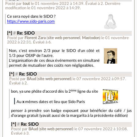
Posté par
tout
le 01 novembre 2022 à 14:39
.
Évalué à
2
.
Dernière
modification le 01 novembre 2022 à 14:39.
Ce sera noyé dans le SIDO ?
https://www.sido-paris.com
[^]
#
Re: SIDO
Posté par
Florent Zara
(
site web personnel
,
Mastodon
)
le 01 novembre
2022 à 22:31
.
Évalué à
6
.
Non, c'est environ 2/3 pour le SIDO d'un côté et
1/3 pour OSXP de l'autre.
L'organisation de ces deux événements en simultané
permet de mutualiser des coûts non négligeables.
[^]
#
Re: SIDO
Posté par
BAud
(
site web personnel
)
le 07 novembre 2022 à 09:57
.
Évalué à
2
.
ème
bon, ya une phôte d'accord dès la 2
ligne du site
Au
x
mêmes dates et lieu que Sido Paris
penser à prendre son badge exposant pour bénéficier du café / jus
d'orange gratuit (yavait aussi de la margarita à la précédente édition)
[^]
#
Re: SIDO
Posté par
BAud
(
site web personnel
)
le 07 novembre 2022 à 10:08
.
Évalué à
3
.