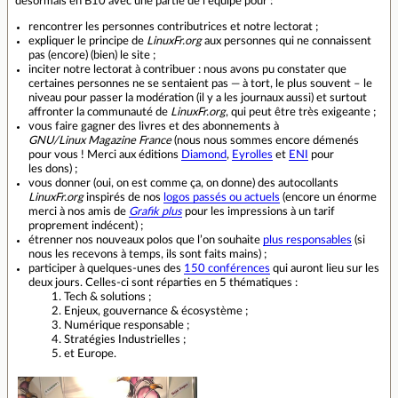
désormais en B10 avec une partie de l’équipe pour :
rencontrer les personnes contributrices et notre lectorat ;
expliquer le principe de
LinuxFr.org
aux personnes qui ne connaissent
pas (encore) (bien) le site ;
inciter notre lectorat à contribuer : nous avons pu constater que
certaines personnes ne se sentaient pas — à tort, le plus souvent – le
niveau pour passer la modération (il y a les journaux aussi) et surtout
affronter la communauté de
LinuxFr.org
, qui peut être très exigeante ;
vous faire gagner des livres et des abonnements à
GNU/Linux Magazine France
(nous nous sommes encore démenés
pour vous ! Merci aux éditions
Diamond
,
Eyrolles
et
ENI
pour
les dons) ;
vous donner (oui, on est comme ça, on donne) des autocollants
LinuxFr.org
inspirés de nos
logos passés ou actuels
(encore un énorme
merci à nos amis de
Grafik plus
pour les impressions à un tarif
proprement indécent) ;
étrenner nos nouveaux polos que l’on souhaite
plus responsables
(si
nous les recevons à temps, ils sont faits mains) ;
participer à quelques-unes des
150 conférences
qui auront lieu sur les
deux jours. Celles-ci sont réparties en 5 thématiques :
Tech & solutions ;
Enjeux, gouvernance & écosystème ;
Numérique responsable ;
Stratégies Industrielles ;
et Europe.