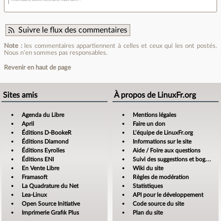
Suivre le flux des commentaires
Note :
les commentaires appartiennent à celles et ceux qui les ont postés.
Nous n’en sommes pas responsables.
Revenir en haut de page
Sites amis
À propos de LinuxFr.org
Agenda du Libre
Mentions légales
April
Faire un don
Éditions D-BookeR
L’équipe de LinuxFr.org
Éditions Diamond
Informations sur le site
Éditions Eyrolles
Aide / Foire aux questions
Éditions ENI
Suivi des suggestions et bogues
En Vente Libre
Wiki du site
Framasoft
Règles de modération
La Quadrature du Net
Statistiques
Lea-Linux
API pour le développement
Open Source Initiative
Code source du site
Imprimerie Grafik Plus
Plan du site