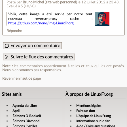
Posté par
Bruno Michel
(
site web personnel
)
le 12 juillet 2012 à 23:48
.
Évalué à
5
(+0/-0)
.
Voilà, cette image a été servie par notre tout
nouveau reverse-proxy cache :
https://github.com/nono/img-LinuxFr.org
Répondre
Envoyer un commentaire
Suivre le flux des commentaires
Note :
les commentaires appartiennent à celles et ceux qui les ont postés.
Nous n’en sommes pas responsables.
Revenir en haut de page
Sites amis
À propos de LinuxFr.org
Agenda du Libre
Mentions légales
April
Faire un don
Éditions D-BookeR
L’équipe de LinuxFr.org
Éditions Diamond
Informations sur le site
Éditions Eyrolles
Aide / Foire aux questions