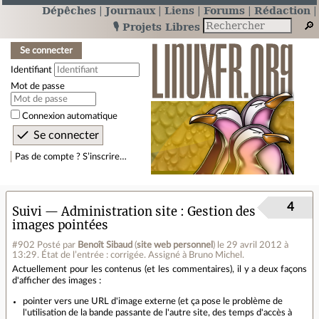
Dépêches
Journaux
Liens
Forums
Rédaction
🎙️ Projets Libres
Se connecter
Identifiant
Mot de passe
Connexion automatique
Pas de compte ? S’inscrire…
4
Suivi — Administration site
Gestion des
images pointées
#902
Posté par
Benoît Sibaud
(
site web personnel
)
le 29 avril 2012 à
13:29
.
État de l’entrée : corrigée. Assigné à Bruno Michel.
Actuellement pour les contenus (et les commentaires), il y a deux façons
d'afficher des images :
pointer vers une URL d'image externe (et ça pose le problème de
l'utilisation de la bande passante de l'autre site, des temps d'accès à