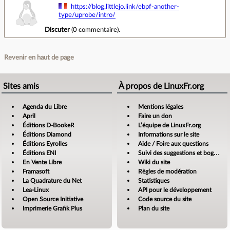
https://blog.littlejo.link/ebpf-another-
type/uprobe/intro/
Discuter
(
0 commentaire
).
Revenir en haut de page
Sites amis
À propos de LinuxFr.org
Agenda du Libre
Mentions légales
April
Faire un don
Éditions D-BookeR
L’équipe de LinuxFr.org
Éditions Diamond
Informations sur le site
Éditions Eyrolles
Aide / Foire aux questions
Éditions ENI
Suivi des suggestions et bogues
En Vente Libre
Wiki du site
Framasoft
Règles de modération
La Quadrature du Net
Statistiques
Lea-Linux
API pour le développement
Open Source Initiative
Code source du site
Imprimerie Grafik Plus
Plan du site