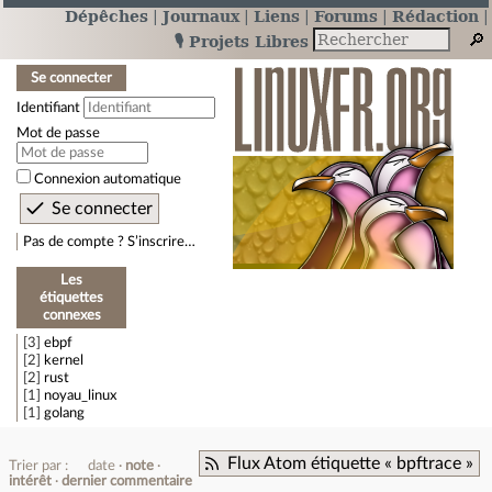
Dépêches
Journaux
Liens
Forums
Rédaction
🎙️ Projets Libres
Se connecter
Identifiant
Mot de passe
Connexion automatique
Pas de compte ? S’inscrire…
Les
étiquettes
connexes
3
ebpf
2
kernel
2
rust
1
noyau_linux
1
golang
Flux Atom étiquette « bpftrace »
Trier par :
date
note
intérêt
dernier commentaire