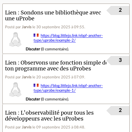
2
Lien
Sondons une bibliothèque avec
une uProbe
Posté par
Jarvis
le 30 septembre 2025 à 09:55
.
https://blog.littlejo.link/ebpf-another-
type/uprobe/example-2/
Discuter
(
0 commentaire
).
3
Lien
Observons une fonction simple de
ton programme avec des uProbes
Posté par
Jarvis
le 20 septembre 2025 à 07:09
.
https://blog.littlejo.link/ebpf-another-
type/uprobe/example-1/
Discuter
(
0 commentaire
).
2
Lien
L’observabilité pour tous les
développeurs avec les uProbes
Posté par
Jarvis
le 09 septembre 2025 à 08:48
.