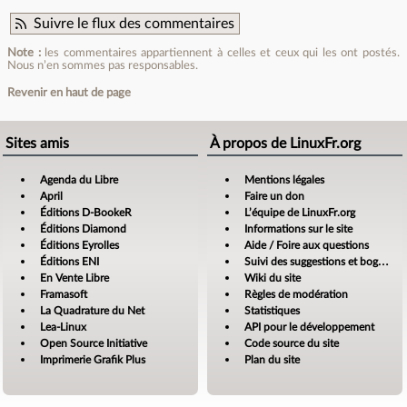
Suivre le flux des commentaires
Note :
les commentaires appartiennent à celles et ceux qui les ont postés.
Nous n’en sommes pas responsables.
Revenir en haut de page
Sites amis
À propos de LinuxFr.org
Agenda du Libre
Mentions légales
April
Faire un don
Éditions D-BookeR
L’équipe de LinuxFr.org
Éditions Diamond
Informations sur le site
Éditions Eyrolles
Aide / Foire aux questions
Éditions ENI
Suivi des suggestions et bogues
En Vente Libre
Wiki du site
Framasoft
Règles de modération
La Quadrature du Net
Statistiques
Lea-Linux
API pour le développement
Open Source Initiative
Code source du site
Imprimerie Grafik Plus
Plan du site