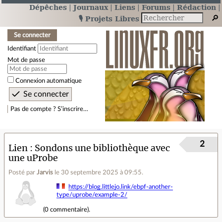
Dépêches
Journaux
Liens
Forums
Rédaction
🎙️ Projets Libres
Se connecter
Identifiant
Mot de passe
Connexion automatique
Pas de compte ? S’inscrire…
2
Lien
Sondons une bibliothèque avec
une uProbe
Posté par
Jarvis
le 30 septembre 2025 à 09:55
.
https://blog.littlejo.link/ebpf-another-
type/uprobe/example-2/
(
0 commentaire
).