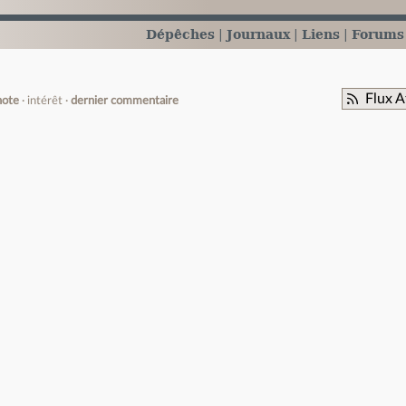
Dépêches
Journaux
Liens
Forums
Flux 
note
intérêt
dernier commentaire
e