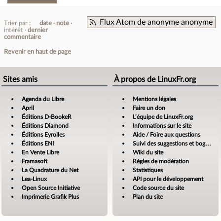
Flux Atom de anonyme anonyme
Trier par :
date
note
intérêt
dernier
commentaire
Revenir en haut de page
Sites amis
À propos de LinuxFr.org
Agenda du Libre
Mentions légales
April
Faire un don
Éditions D-BookeR
L’équipe de LinuxFr.org
Éditions Diamond
Informations sur le site
Éditions Eyrolles
Aide / Foire aux questions
Éditions ENI
Suivi des suggestions et bogues
En Vente Libre
Wiki du site
Framasoft
Règles de modération
La Quadrature du Net
Statistiques
Lea-Linux
API pour le développement
Open Source Initiative
Code source du site
Imprimerie Grafik Plus
Plan du site