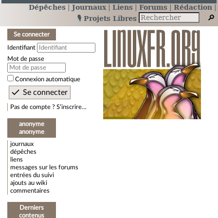
Dépêches
Journaux
Liens
Forums
Rédaction
🎙️ Projets Libres
Se connecter
Identifiant
Mot de passe
Connexion automatique
Pas de compte ? S’inscrire…
anonyme
anonyme
journaux
dépêches
liens
messages sur les forums
entrées du suivi
ajouts au wiki
commentaires
Derniers
contenus