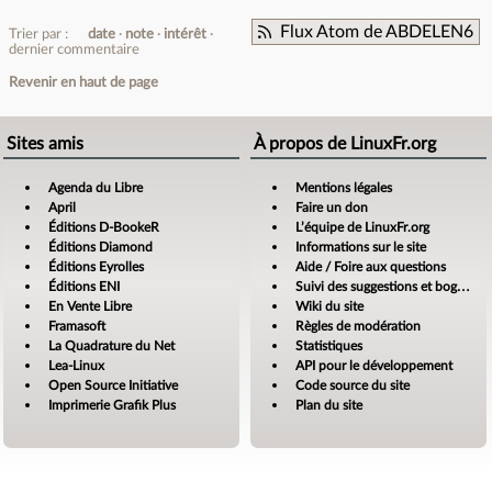
Flux Atom de ABDELEN6
Trier par :
date
note
intérêt
dernier commentaire
Revenir en haut de page
Sites amis
À propos de LinuxFr.org
Agenda du Libre
Mentions légales
April
Faire un don
Éditions D-BookeR
L’équipe de LinuxFr.org
Éditions Diamond
Informations sur le site
Éditions Eyrolles
Aide / Foire aux questions
Éditions ENI
Suivi des suggestions et bogues
En Vente Libre
Wiki du site
Framasoft
Règles de modération
La Quadrature du Net
Statistiques
Lea-Linux
API pour le développement
Open Source Initiative
Code source du site
Imprimerie Grafik Plus
Plan du site