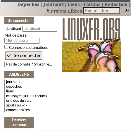
Dépêches
Journaux
Liens
Forums
Rédaction
🎙️ Projets Libres
Se connecter
Identifiant
Mot de passe
Connexion automatique
Pas de compte ? S’inscrire…
ABDELEN6
journaux
dépêches
liens
messages sur les forums
entrées du suivi
ajouts au wiki
commentaires
Derniers
contenus