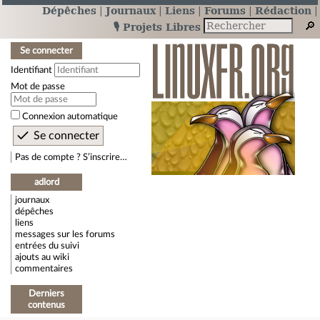
Dépêches
Journaux
Liens
Forums
Rédaction
🎙️ Projets Libres
Se connecter
Identifiant
Mot de passe
Connexion automatique
Pas de compte ? S’inscrire…
adlord
journaux
dépêches
liens
messages sur les forums
entrées du suivi
ajouts au wiki
commentaires
Derniers
contenus