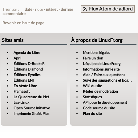
Flux Atom de adlord
Trier par :
date
note
intérêt
dernier
commentaire
Revenir en haut de page
Sites amis
À propos de LinuxFr.org
Agenda du Libre
Mentions légales
April
Faire un don
Éditions D-BookeR
L’équipe de LinuxFr.org
Éditions Diamond
Informations sur le site
Éditions Eyrolles
Aide / Foire aux questions
Éditions ENI
Suivi des suggestions et bogues
En Vente Libre
Wiki du site
Framasoft
Règles de modération
La Quadrature du Net
Statistiques
Lea-Linux
API pour le développement
Open Source Initiative
Code source du site
Imprimerie Grafik Plus
Plan du site