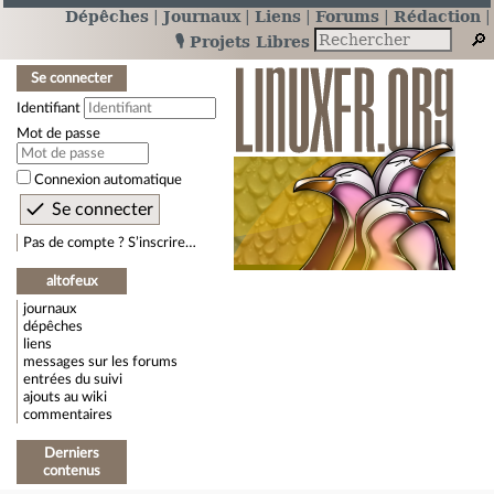
Dépêches
Journaux
Liens
Forums
Rédaction
🎙️ Projets Libres
Se connecter
Identifiant
Mot de passe
Connexion automatique
Pas de compte ? S’inscrire…
altofeux
journaux
dépêches
liens
messages sur les forums
entrées du suivi
ajouts au wiki
commentaires
Derniers
contenus