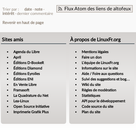
Flux Atom des liens de altofeux
Trier par :
date
note
intérêt
dernier commentaire
Revenir en haut de page
Sites amis
À propos de LinuxFr.org
Agenda du Libre
Mentions légales
April
Faire un don
Éditions D-BookeR
L’équipe de LinuxFr.org
Éditions Diamond
Informations sur le site
Éditions Eyrolles
Aide / Foire aux questions
Éditions ENI
Suivi des suggestions et bogues
En Vente Libre
Wiki du site
Framasoft
Règles de modération
La Quadrature du Net
Statistiques
Lea-Linux
API pour le développement
Open Source Initiative
Code source du site
Imprimerie Grafik Plus
Plan du site