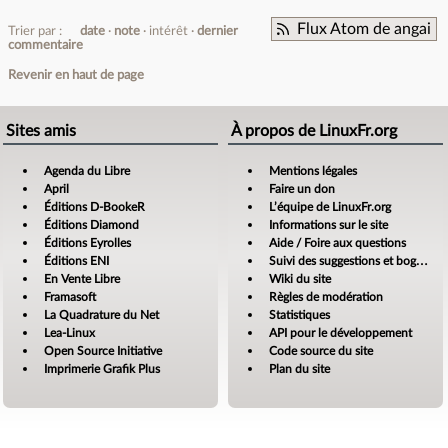
Flux Atom de angai
Trier par :
date
note
intérêt
dernier
commentaire
Revenir en haut de page
Sites amis
À propos de LinuxFr.org
Agenda du Libre
Mentions légales
April
Faire un don
Éditions D-BookeR
L’équipe de LinuxFr.org
Éditions Diamond
Informations sur le site
Éditions Eyrolles
Aide / Foire aux questions
Éditions ENI
Suivi des suggestions et bogues
En Vente Libre
Wiki du site
Framasoft
Règles de modération
La Quadrature du Net
Statistiques
Lea-Linux
API pour le développement
Open Source Initiative
Code source du site
Imprimerie Grafik Plus
Plan du site