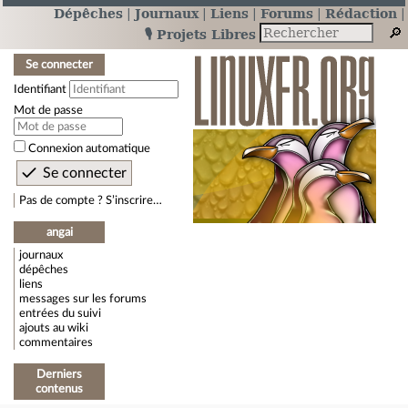
Dépêches
Journaux
Liens
Forums
Rédaction
🎙️ Projets Libres
Se connecter
Identifiant
Mot de passe
Connexion automatique
Pas de compte ? S’inscrire…
angai
journaux
dépêches
liens
messages sur les forums
entrées du suivi
ajouts au wiki
commentaires
Derniers
contenus